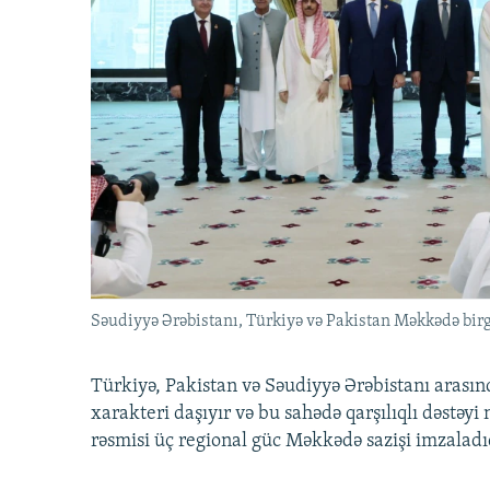
Səudiyyə Ərəbistanı, Türkiyə və Pakistan Məkkədə birg
Türkiyə, Pakistan və Səudiyyə Ərəbistanı arası
xarakteri daşıyır və bu sahədə qarşılıqlı dəstəy
rəsmisi üç regional güc Məkkədə sazişi imzaladı