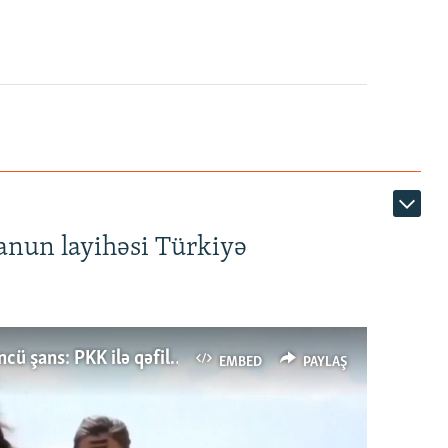
anun layihəsi Türkiyə
Türkiyənin dönüş nöqtəsi, ya Ərdoğana üçüncü şans: PKK ilə qəfil barışıq nə deməkdir?
EMBED
PAYLAŞ