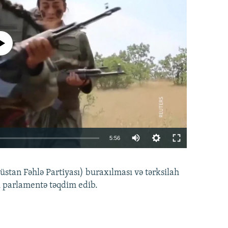
currently available
Auto
5:56
240p
EMBED
PAYLAŞ
tan Fəhlə Partiyası) buraxılması və tərksilah
360p
i parlamentə təqdim edib.
480p
720p
1080p