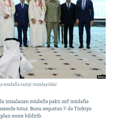
ə müdafiə sazişi imzalayıblar
nda imzalanan müdafiə paktı sırf müdafiə
i nəzərdə tutur. Bunu avqustun 7-də Türkiyə
qdan sonra bildirib.