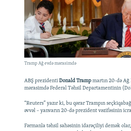
İNFOQRAFIKA
AZƏRBAYCAN ƏDƏBIYYATI KITABXANASI
MISSIYAMIZ
KARIKATURA
İSLAM VƏ DEMOKRATIYA
PEŞƏ ETIKASI VƏ JURNALISTIKA
STANDARTLARIMIZ
İZ - MƏDƏNIYYƏT PROQRAMI
MATERIALLARIMIZDAN ISTIFADƏ
AZADLIQRADIOSU MOBIL TELEFONUNUZDA
BIZIMLƏ ƏLAQƏ
XƏBƏR BÜLLETENLƏRIMIZ
Tramp Ağ evdə mərasimdə
ABŞ prezidenti
Donald Tramp
martın 20-də Ağ E
mərasimdə Federal Təhsil Departamentinin (DoE) 
“Reuters” yazır ki, bu qərar Trampın seçkiqabağı t
əvvəl – yanvarın 20-də prezident vəzifəsinin icra
Fərmanla təhsil sahəsinin idarəçiliyi demək olar, 