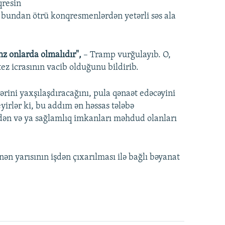
resin
 bundan ötrü konqresmenlərdən yetərli səs ala
əhz onlarda olmalıdır",
– Tramp vurğulayıb. O,
z icrasının vacib olduğunu bildirib.
ərini yaxşılaşdıracağını, pula qənaət edəcəyini
yirlər ki, bu addım ən həssas tələbə
rdən və ya sağlamlıq imkanları məhdud olanları
nən yarısının işdən çıxarılması ilə bağlı bəyanat