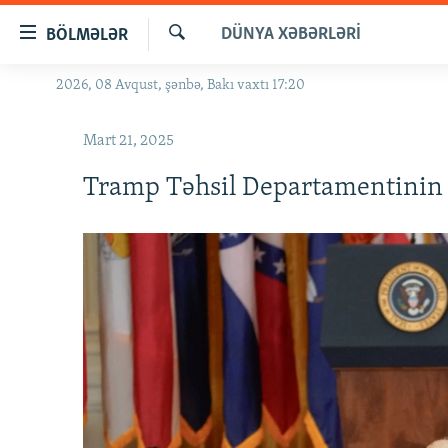
Keçid
DÜNYA XƏBƏRLƏRI
BÖLMƏLƏR
linkləri
Axtar
Əsas
2026, 08 Avqust, şənbə, Bakı vaxtı 17:20
GÜNDƏM
məzmuna
#İZAHLA
qayıt
Mart 21, 2025
Əsas
KORRUPSIOMETR
naviqasiyaya
Tramp Təhsil Departamentinin 
#ƏSLINDƏ
qayıt
Axtarışa
FƏRQƏ BAX
keç
QANUNI DOĞRU
ARAŞDIRMA
MULTIMEDIA
RADIO ARXIV
VIDEO
HAQQIMIZDA
FOTOQALEREYA
OXU ZALI