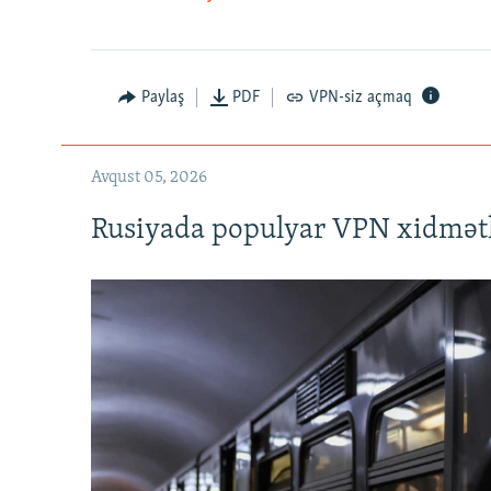
Auto
240p
720p
Paylaş
PDF
VPN-siz açmaq
Avqust 05, 2026
Rusiyada populyar VPN xidmətl