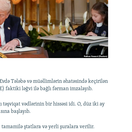
vdə Tələbə və müəllimlərin əhatəsində keçirilən
faktiki ləğvi ilə bağlı fərman imzalayıb.
əşviqat vədlərinin bir hissəsi idi. O, düz iki ay
sına başlayıb.
tamamilə ştatlara və yerli şuralara verilir.