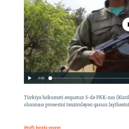
No media source 
0:00
Türkiyə hökuməti avqustun 5-də PKK-nın (Kürdüs
olunması prosesini tənzimləyən qanun layihəsin
Ətraflı burada oxuyun