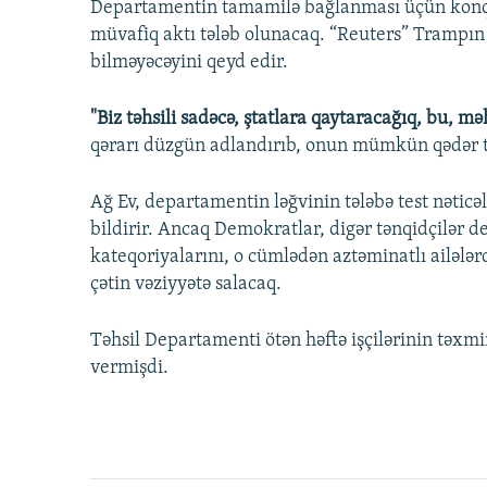
Departamentin tamamilə bağlanması üçün konq
müvafiq aktı tələb olunacaq. “Reuters” Trampın
bilməyəcəyini qeyd edir.
"Biz təhsili sadəcə, ştatlara qaytaracağıq, bu, m
qərarı düzgün adlandırıb, onun mümkün qədər te
Ağ Ev, departamentin ləğvinin tələbə test nəticəl
bildirir. Ancaq Demokratlar, digər tənqidçilər de
kateqoriyalarını, o cümlədən aztəminatlı ailələ
çətin vəziyyətə salacaq.
Təhsil Departamenti ötən həftə işçilərinin təxmi
vermişdi.