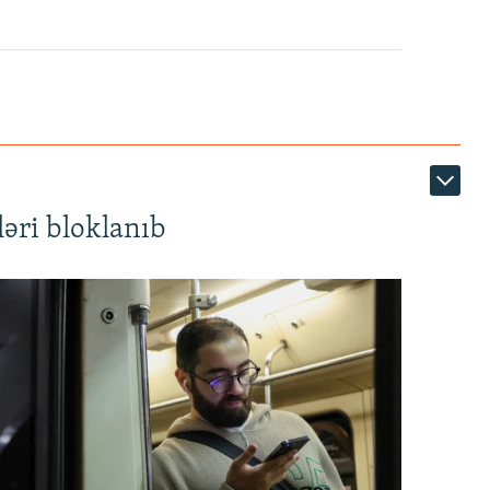
360p
480p
1080p
əri bloklanıb