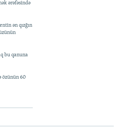
mək ərəfəsində
entin ən qızğın
vüzünün
aq bu qanuna
ə özünün 60