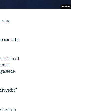
məsinə
bu sənədin
rləri daxil
rımıza
siyasətdə
diyyədir”
erlərinin