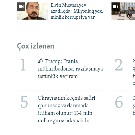
Elvin Mustafayev
azadlıqda: 'Milyonluq yox,
minlik korrupsiya var'
Çox izlənən
1
2
X
Tramp: 'İranla
müharibədənsə, razılaşmaya
üstünlük verirəm'
5
6
Ukraynanın keçmiş səfiri
Ə
qanunsuz varlanmada
ş
ittiham olunur: 134 min
b
dollar girov ödəməlidir