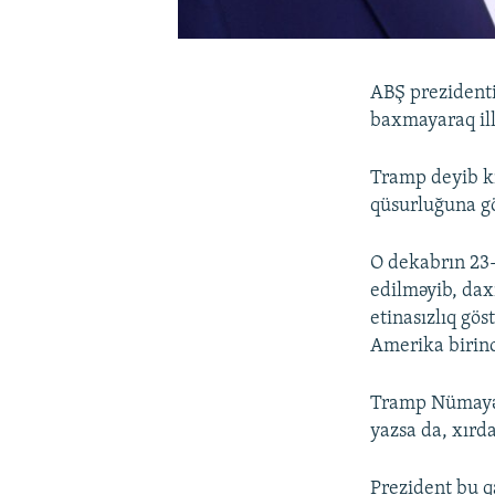
ABŞ prezident
baxmayaraq ill
Tramp deyib ki
qüsurluğuna gö
O dekabrın 23-
edilməyib, daxi
etinasızlıq gös
Amerika birinc
Tramp Nümayən
yazsa da, xırd
Prezident bu q