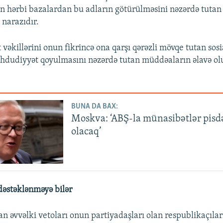
an hərbi bazalardan bu adların götürülməsini nəzərdə tutan
narazıdır.
 vəkillərini onun fikrincə ona qarşı qərəzli mövqe tutan sos
əhdudiyyət qoyulmasını nəzərdə tutan müddəaların əlavə o
BUNA DA BAX:
Moskva: ‘ABŞ-la münasibətlər pisd
olacaq’
dəstəklənməyə bilər
 əvvəlki vetoları onun partiyadaşları olan respublikaçılar