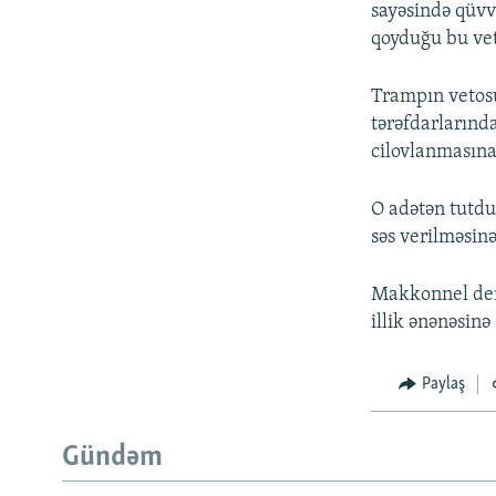
sayəsində qüvv
qoyduğu bu vet
Trampın vetosu
tərəfdarlarınd
cilovlanmasın
O adətən tutd
səs verilməsinə
Makkonnel dem
illik ənənəsinə
Paylaş
Gündəm