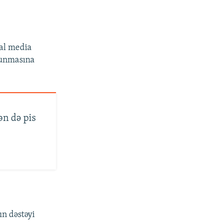
ial media
lunmasına
ən də pis
ın dəstəyi