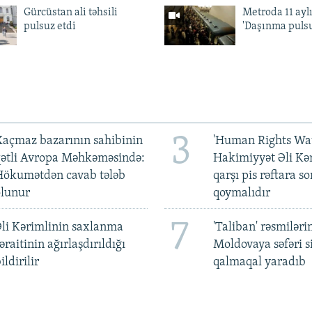
Gürcüstan ali təhsili
Metroda 11 aylı
pulsuz etdi
'Daşınma pulsu
3
açmaz bazarının sahibinin
'Human Rights Wat
qətli Avropa Məhkəməsində:
Hakimiyyət Əli Kə
Hökumətdən cavab tələb
qarşı pis rəftara so
olunur
qoymalıdır
7
li Kərimlinin saxlanma
'Taliban' rəsmiləri
əraitinin ağırlaşdırıldığı
Moldovaya səfəri s
ildirilir
qalmaqal yaradıb