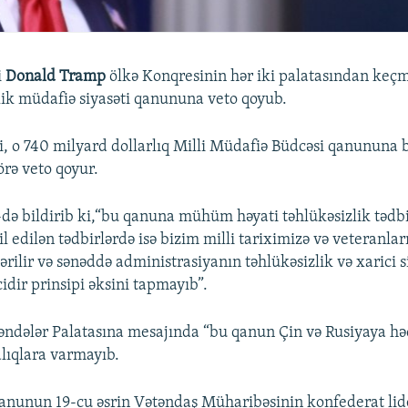
i
Donald Tramp
ölkə Konqresinin hər iki palatasından keç
ik müdafiə siyasəti qanununa veto qoyub.
, o 740 milyard dollarlıq Milli Müdafiə Büdcəsi qanununa 
rə veto qoyur.
də bildirib ki,“bu qanuna mühüm həyati təhlükəsizlik tədbi
l edilən tədbirlərdə isə bizim milli tariximizə və veteranla
tərilir və sənəddə administrasiyanın təhlükəsizlik və xarici 
idir prinsipi əksini tapmayıb”.
dələr Palatasına mesajında “bu qanun Çin və Rusiyaya hə
alıqlara varmayıb.
anunun 19-cu əsrin Vətəndaş Müharibəsinin konfederat lid