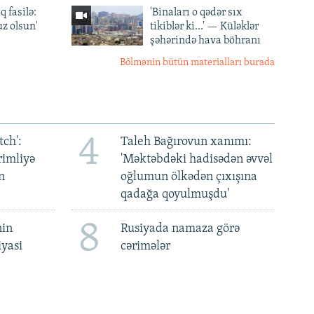
q fasilə:
'Binaları o qədər sıx
z olsun'
tikiblər ki...' — Küləklər
şəhərində hava böhranı
Bölmənin bütün materialları burada
4
ch':
Taleh Bağırovun xanımı:
rimliyə
'Məktəbdəki hadisədən əvvəl
n
oğlumun ölkədən çıxışına
qadağa qoyulmuşdu'
8
nin
Rusiyada namaza görə
iyasi
cərimələr