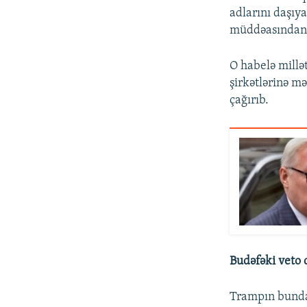
adlarını daşıy
müddəasından 
O habelə millət
şirkətlərinə m
çağırıb.
Budəfəki veto 
Trampın bundan