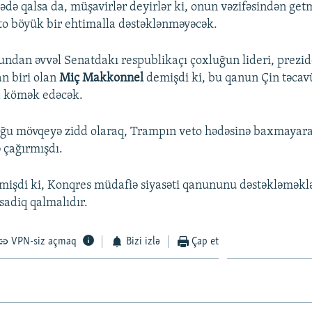
ədə qalsa da, müşavirlər deyirlər ki, onun vəzifəsindən get
o böyük bir ehtimalla dəstəklənməyəcək.
ndan əvvəl Senatdakı respublikaçı çoxluğun lideri, prezid
an biri olan
Miç Makkonnel
demişdi ki, bu qanun Çin təca
a kömək edəcək.
uğu mövqeyə zidd olaraq, Trampın veto hədəsinə baxmayar
 çağırmışdı.
işdi ki, Konqres müdafiə siyasəti qanununu dəstəkləməkl
 sadiq qalmalıdır.
VPN-siz açmaq
Bizi izlə
Çap et