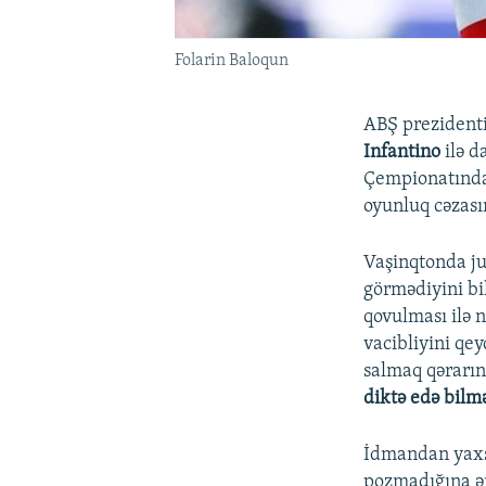
Folarin Baloqun
ABŞ prezident
Infantino
ilə d
Çempionatında 
oyunluq cəzasın
Vaşinqtonda ju
görmədiyini bi
qovulması ilə 
vacibliyini qey
salmaq qərarın
diktə edə bilm
İdmandan yaxş
pozmadığına ə