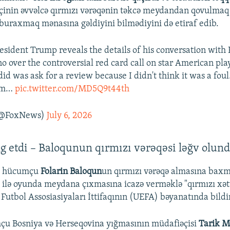
inin əvvəlcə qırmızı vərəqənin təkcə meydandan qovulmaq 
buraxmaq mənasına gəldiyini bilmədiyini də etiraf edib.
ident Trump reveals the details of his conversation with 
o over the controversial red card call on star American pla
did was ask for a review because I didn't think it was a fou
I'm…
pic.twitter.com/MD5Q9t44th
(@FoxNews)
July 6, 2026
 etdi – Baloqunun qırmızı vərəqəsi ləğv olun
lı hücumçu
Folarin Baloqun
un qırmızı vərəqə almasına bax
 ilə oyunda meydana çıxmasına icazə verməklə "qırmızı xətt
utbol Assosiasiyaları İttifaqının (UEFA) bəyanatında bildir
çu Bosniya və Herseqovina yığmasının müdafiəçisi
Tarik 