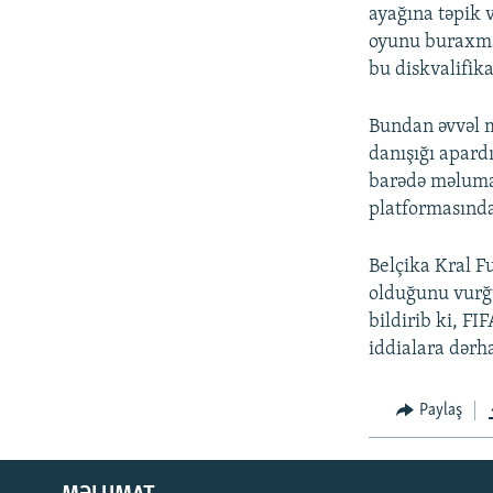
ayağına təpik 
oyunu buraxma
bu diskvalifikas
Bundan əvvəl 
danışığı apard
barədə məlumat
platformasınd
Belçika Kral F
olduğunu vurğu
bildirib ki, F
iddialara dərha
Paylaş