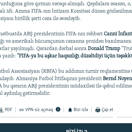
vurduğuna görə qırmızı vərəqə almışdı. Qaydalara əsasən, o, 
lı idi. Amma FIFA-nın İntizam Komitəsi dünən gözlənilməz
iyanı birillik şərti cəza ilə əvəzləyib.
mətbuatda ABŞ prezidentinin FIFA-nın rəhbəri
Canni İnfan
ığı və amerikalı hücumçunun cəzasına yenidən baxılmasını 
lar yayılmışdı. Qərardan dərhal sonra
Donald Tramp
"Tru
a yazıb:
"FIFA-ya bu aşkar haqsızlığı düzəltdiyi üçün təşəkk
utbol Assosiasiyası (RBFA) bu addımın turnir reqlamentinə
layıb. Almaniya Futbol İttifaqının prezidenti
Bernd Noye
IFA bu qərarın ABŞ prezidentinin müdaxiləsi ilə qəbul edilmə
l aydınlıq gətirməlidir.
PDF
VPN-siz açmaq
Bizi izlə
Çap et