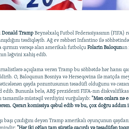
i
Donald Tramp
Beynəlxalq Futbol Federasiyasının (FIFA) 
anışdığını təsdiqləyib. Ağ ev rəhbəri Infantino ilə söhbətin
qırmızı vərəqə alan amerikalı futbolçu
Folarin Baloqun
un 
ın ləğvini xahiş edib.
rnalistlərə açıqlama verən Tramp bu söhbətdə hər hansı q
ldirib. O, Baloqunun Bosniya və Herseqovina ilə matçda m
nəticələnən qayda pozuntusunun təsadüfi olduğunu və cəzan
d edib. Bununla belə, ABŞ prezidenti FIFA-nın diskvalifikas
ı tamamilə müstəqil verdiyini vurğulayıb:
"Mən onlara nə e
ərəm. Qərarı komissiya qəbul edib və bu, çox doğru addım i
ı başı çıxdığını deyən Tramp amerikalı oyunçunun qaydan
mindir:
"Hər iki oğlan tam sürətlə qaçırdı və təsadüfən toqq