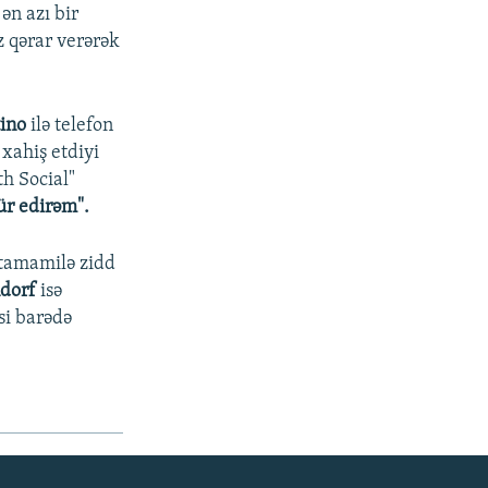
ən azı bir
 qərar verərək
tino
ilə telefon
xahiş etdiyi
th Social"
ür edirəm".
 tamamilə zidd
ndorf
isə
si barədə