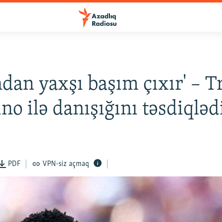
dan yaxşı başım çıxır' – 
ino ilə danışığını təsdiqləd
PDF
VPN-siz açmaq