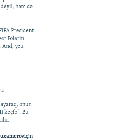
deyil, həm də
FIFA President
yer Folarin
l. And, you
du
mayaraq, onun
i keçib". Bu
ilir.
Muxameroviç
in