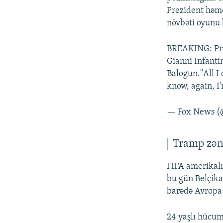
Prezident həmç
növbəti oyunu 
BREAKING: Pres
Gianni Infantin
Balogun."All I 
know, again, 
— Fox News 
Tramp zəng
FIFA amerika
bu gün Belçika
barədə Avropa F
24 yaşlı hücum