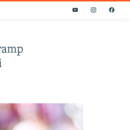
Tramp
i