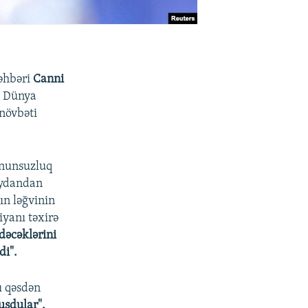
rəhbəri
Canni
də Dünya
növbəti
anunsuzluq
eydandan
ın ləğvinin
iyanı təxirə
dəcəklərini
di".
ı qəsdən
uşdular".