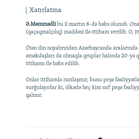
Xatırlatma
Ə.Məmmədli
bu il martın 8-də həbs olunub. Ona
(qaçaqmalçılıq) maddəsi ilə ittiham verilib. O, i
Ötən ilin noyabrından Azərbaycanda aralarınd
əməkdaşları da olmaqla qruplar halında 20-yə qəd
ittihamı ilə həbs edilib.
Onlar ittihamla razılaşmır, bunu peşə fəaliyyətlə
vurğulayırlar ki, ölkədə heç kim sırf peşə fəaliyy
qalmır.