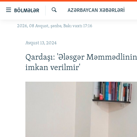
Keçid
AZƏRBAYCAN XƏBƏRLƏRI
BÖLMƏLƏR
linkləri
Axtar
Əsas
2026, 08 Avqust, şənbə, Bakı vaxtı 17:16
GÜNDƏM
məzmuna
#İZAHLA
qayıt
Avqust 13, 2024
Əsas
KORRUPSIOMETR
naviqasiyaya
Qardaşı: 'Ələsgər Məmmədlinin
#ƏSLINDƏ
qayıt
imkan verilmir'
Axtarışa
FƏRQƏ BAX
keç
QANUNI DOĞRU
ARAŞDIRMA
MULTIMEDIA
RADIO ARXIV
VIDEO
HAQQIMIZDA
FOTOQALEREYA
OXU ZALI