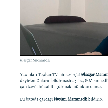
İNFOQRAFIKA
AZƏRBAYCAN ƏDƏBIYYATI KITABXANASI
MISSIYAMIZ
KARIKATURA
İSLAM VƏ DEMOKRATIYA
PEŞƏ ETIKASI VƏ JURNALISTIKA
STANDARTLARIMIZ
İZ - MƏDƏNIYYƏT PROQRAMI
MATERIALLARIMIZDAN ISTIFADƏ
AZADLIQRADIOSU MOBIL TELEFONUNUZDA
BIZIMLƏ ƏLAQƏ
XƏBƏR BÜLLETENLƏRIMIZ
Ələsgər Məmmədli
Yaxınları ToplumTV-nin təsisçisi
Ələsgər Məmm
deyirlər. Onların bildirməsinə görə, Ə.Məmmədli
qan təzyiqini sabitləşdirmək mümkün olmur.
Bu barədə qardaşı
Nəsimi Məmmədli
bildirib.