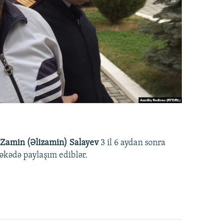
Zamin (Əlizamin) Salayev
3 il 6 aydan sonra
əbəkədə paylaşım ediblər.