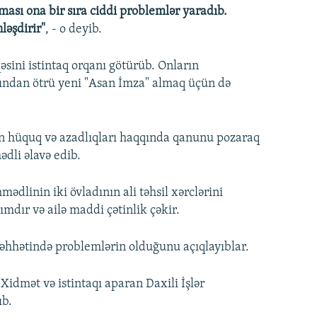
sı ona bir sıra ciddi problemlər yaradıb.
ləşdirir"
, - o deyib.
əsini istintaq orqanı götürüb. Onların
ından ötrü yeni "Asan İmza" almaq üçün də
in hüquq və azadlıqları haqqında qanunu pozaraq
dli əlavə edib.
linin iki övladının ali təhsil xərclərini
dır və ailə maddi çətinlik çəkir.
əhhətində problemlərin olduğunu açıqlayıblar.
Xidmət və istintaqı aparan Daxili İşlər
ıb.