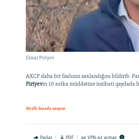
Elmar Piriyev
AXCP daha bir fəalının saxlandığını bildirib. Pa
Piriyev
in 10 sutka müddətinə inzibati qaydada hə
Ətraflı burada oxuyun
Paylaş
PDF
VPN-siz açmaq