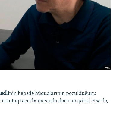
ədli
nin həbsdə hüquqlarının pozulduğunu
 istintaq təcridxanasında dərman qəbul etsə də,