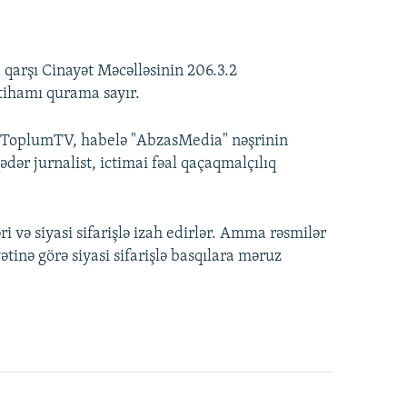
 qarşı Cinayət Məcəlləsinin 206.3.2
ttihamı qurama sayır.
a ToplumTV, habelə "AbzasMedia" nəşrinin
ər jurnalist, ictimai fəal qaçaqmalçılıq
ri və siyasi sifarişlə izah edirlər. Amma rəsmilər
ətinə görə siyasi sifarişlə basqılara məruz