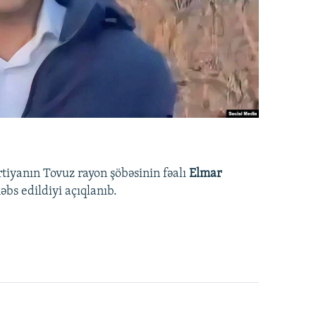
rtiyanın Tovuz rayon şöbəsinin fəalı
Elmar
bs edildiyi açıqlanıb.