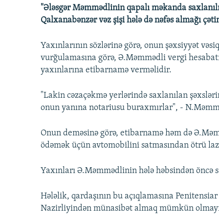
"Ələsgər Məmmədlinin qapalı məkanda saxlanılma
Qalxanabənzər vəz şişi hələ də nəfəs almağı çətin
Yaxınlarının sözlərinə görə, onun şəxsiyyət vəsiq
vurğulamasına görə, Ə.Məmmədli vergi hesabat
yaxınlarına etibarnamə verməlidir.
"Lakin cəzaçəkmə yerlərində saxlanılan şəxslər
onun yanına notariusu buraxmırlar", - N.Məmmə
Onun deməsinə görə, etibarnamə həm də Ə.Məmməd
ödəmək üçün avtomobilini satmasından ötrü lazım
Yaxınları Ə.Məmmədlinin hələ həbsindən öncə s
Hələlik, qardaşının bu açıqlamasına Penitensiar 
Nazirliyindən münasibət almaq mümkün olmay