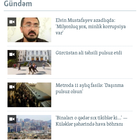
Gündəm
Elvin Mustafayev azadlıqda:
'Milyonluq yox, minlik korrupsiya
var'
Gürcüstan ali təhsili pulsuz etdi
Metroda 11 aylıq fasilə: 'Daşınma
pulsuz olsun'
'Binaları o qədər sıx tikiblər ki...' —
Küləklər şəhərində hava böhranı