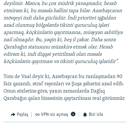
deyilmir. Məncə, bu çox müdrik yanaşmadır, hesab
etmirəm ki, bu məsələ həllini tapa bilər. Azərbaycanın
mövqeyi indi daha güclüdür. İndi prioritet işğaldan
azad olunmuş bölgələrdə tikinti quruculuq işləri
aparmaq, köçkünlərin qayıtmasına, müəyyən sabitliyə
nail olmaqdır. Bu, yəqin ki, beş il çəkər. Daha sonra
Qarabağın statusunu müzakirə etmək olar. Hesab
edirəm ki, indi diqqət yetirilməli olan məsələ
köçkünlərin qayıtması və tikinti quruculuq işləridir”.
Tom de Vaal deyir ki, Azərbaycan bu razılaşmadan 90
faiz qazanıb, ətraf rayonları və Şuşa şəhərini azad edib.
Onun sözlərinə görə, yaxın zamanlarda Dağlıq
Qarabağın qalan hissəsinin qaytarılması real görünmür.
Paylaş
VPN-siz açmaq
Bizi izlə