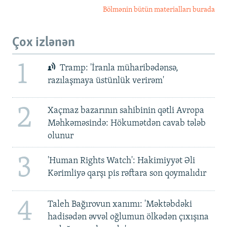
Bölmənin bütün materialları burada
Çox izlənən
1
Tramp: 'İranla müharibədənsə,
razılaşmaya üstünlük verirəm'
2
Xaçmaz bazarının sahibinin qətli Avropa
Məhkəməsində: Hökumətdən cavab tələb
olunur
3
'Human Rights Watch': Hakimiyyət Əli
Kərimliyə qarşı pis rəftara son qoymalıdır
4
Taleh Bağırovun xanımı: 'Məktəbdəki
hadisədən əvvəl oğlumun ölkədən çıxışına