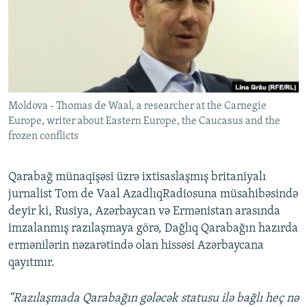
İNFOQRAFIKA
AZƏRBAYCAN ƏDƏBIYYATI KITABXANASI
MISSIYAMIZ
BIZI IZLƏ
KARIKATURA
İSLAM VƏ DEMOKRATIYA
PEŞƏ ETIKASI VƏ JURNALISTIKA STANDARTLARIMIZ
İZ - MƏDƏNIYYƏT PROQRAMI
MATERIALLARIMIZDAN ISTIFADƏ
AZADLIQRADIOSU MOBIL TELEFONUNUZDA
RFE/RL-in bütün saytları
Moldova - Thomas de Waal, a researcher at the Carnegie
BIZIMLƏ ƏLAQƏ
Europe, writer about Eastern Europe, the Caucasus and the
XƏBƏR BÜLLETENLƏRIMIZ
frozen conflicts
Qarabağ münaqişəsi üzrə ixtisaslaşmış britaniyalı
jurnalist Tom de Vaal AzadlıqRadiosuna müsahibəsində
deyir ki, Rusiya, Azərbaycan və Ermənistan arasında
imzalanmış razılaşmaya görə, Dağlıq Qarabağın hazırda
ermənilərin nəzarətində olan hissəsi Azərbaycana
qayıtmır.
“Razılaşmada Qarabağın gələcək statusu ilə bağlı heç nə