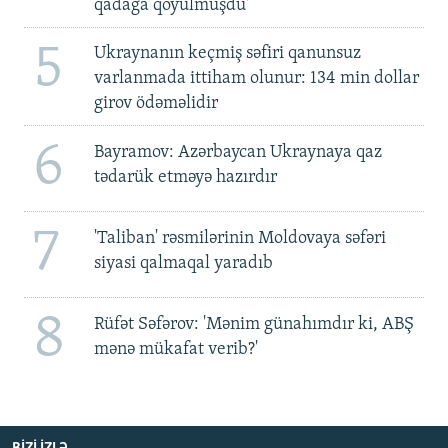
qadağa qoyulmuşdu'
5
Ukraynanın keçmiş səfiri qanunsuz
varlanmada ittiham olunur: 134 min dollar
girov ödəməlidir
6
Bayramov: Azərbaycan Ukraynaya qaz
tədarük etməyə hazırdır
7
'Taliban' rəsmilərinin Moldovaya səfəri
siyasi qalmaqal yaradıb
8
Rüfət Səfərov: 'Mənim günahımdır ki, ABŞ
mənə mükafat verib?'