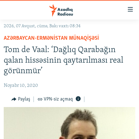
Keçid
linkləri
Əsas
2026, 07 Avqust, cümə, Bakı vaxtı 08:34
məzmuna
GÜNDƏM
AZƏRBAYCAN-ERMƏNISTAN MÜNAQIŞƏSI
qayıt
#İZAHLA
Əsas
Tom de Vaal: ‘Dağlıq Qarabağın
KORRUPSIOMETR
naviqasiyaya
qalan hissəsinin qaytarılması real
qayıt
#ƏSLINDƏ
görünmür’
Axtarışa
FƏRQƏ BAX
keç
Noyabr 10, 2020
QANUNI DOĞRU
Paylaş
VPN-siz açmaq
ARAŞDIRMA
MULTIMEDIA
RADIO ARXIV
VIDEO
HAQQIMIZDA
FOTOQALEREYA
OXU ZALI