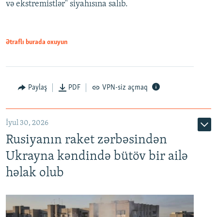
və ekstremistlər" siyahısına salıb.
Ətraflı burada oxuyun
Paylaş
PDF
VPN-siz açmaq
İyul 30, 2026
Rusiyanın raket zərbəsindən
Ukrayna kəndində bütöv bir ailə
həlak olub