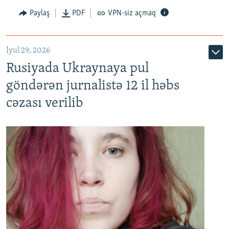
Paylaş
PDF
VPN-siz açmaq
İyul 29, 2026
Rusiyada Ukraynaya pul
göndərən jurnalistə 12 il həbs
cəzası verilib