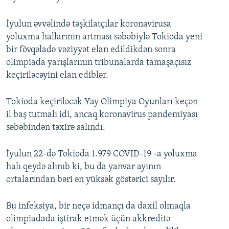
İyulun əvvəlində təşkilatçılar koronavirusa
yoluxma hallarının artması səbəbiylə Tokioda yeni
bir fövqəladə vəziyyət elan edildikdən sonra
olimpiada yarışlarının tribunalarda tamaşaçısız
keçiriləcəyini elan ediblər.
Tokioda keçiriləcək Yay Olimpiya Oyunları keçən
il baş tutmalı idi, ancaq koronavirus pandemiyası
səbəbindən təxirə salındı.
İyulun 22-də Tokioda 1.979 COVID-19 -a yoluxma
halı qeydə alınıb ki, bu da yanvar ayının
ortalarından bəri ən yüksək göstərici sayılır.
Bu infeksiya, bir neçə idmançı da daxil olmaqla
olimpiadada iştirak etmək üçün akkreditə