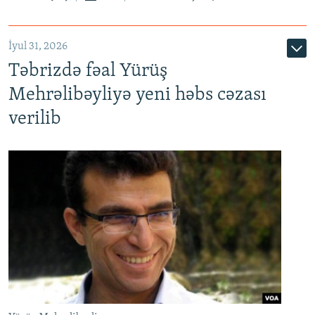
İyul 31, 2026
Təbrizdə fəal Yürüş
Mehrəlibəyliyə yeni həbs cəzası
verilib