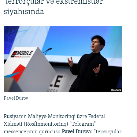
'terrorçular və ekstremistlər'
siyahısında
Pavel Durov
Rusiyanın Maliyyə Monitorinqi üzrə Federal
Xidməti (Rosfinmonitorinq) "Telegram"
messencerinin qurucusu
Pavel Durov
u "terrorçular