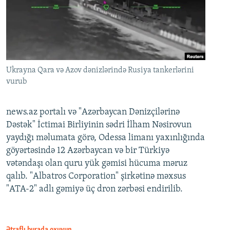
Ukrayna Qara və Azov dənizlərində Rusiya tankerlərini
vurub
news.az portalı və "Azərbaycan Dənizçilərinə
Dəstək" İctimai Birliyinin sədri İlham Nəsirovun
yaydığı məlumata görə, Odessa limanı yaxınlığında
göyərtəsində 12 Azərbaycan və bir Türkiyə
vətəndaşı olan quru yük gəmisi hücuma məruz
qalıb. "Albatros Corporation" şirkətinə məxsus
"ATA-2" adlı gəmiyə üç dron zərbəsi endirilib.
Ətraflı burada oxuyun