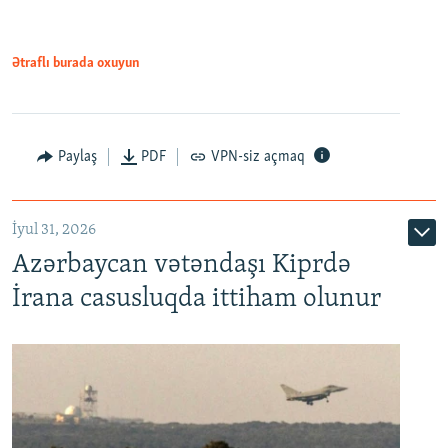
Ətraflı burada oxuyun
Paylaş
PDF
VPN-siz açmaq
İyul 31, 2026
Azərbaycan vətəndaşı Kiprdə
İrana casusluqda ittiham olunur