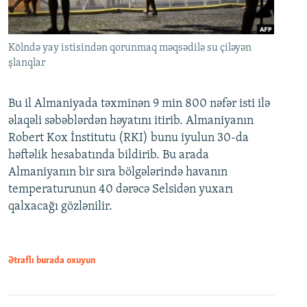
Kölndə yay istisindən qorunmaq məqsədilə su çiləyən
şlanqlar
Bu il Almaniyada təxminən 9 min 800 nəfər isti ilə
əlaqəli səbəblərdən həyatını itirib. Almaniyanın
Robert Kox İnstitutu (RKI) bunu iyulun 30-da
həftəlik hesabatında bildirib. Bu arada
Almaniyanın bir sıra bölgələrində havanın
temperaturunun 40 dərəcə Selsidən yuxarı
qalxacağı gözlənilir.
Ətraflı burada oxuyun