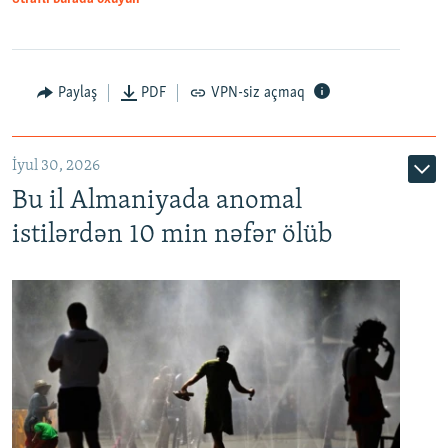
Paylaş
PDF
VPN-siz açmaq
İyul 30, 2026
Bu il Almaniyada anomal
istilərdən 10 min nəfər ölüb