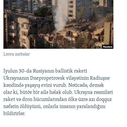
Lvova zərbələr
İyulun 30-da Rusiyanın ballistik raketi
Ukraynanın Dnepropetrovsk vilayətinin Radiuşne
kəndində yaşayış evini vurub. Nəticədə, demək
olar ki, bütöv bir ailə həlak olub. Ukrayna rəsmiləri
raket və dron hücumlarından ölkə üzrə azı doqquz
nəfərin öldüyünü, onlarla insanın yaralandığını
bildirirlər.