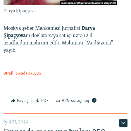
Darya Şipaçyova
Moskva şəhər Məhkəməsi jurnalist
Darya
Şipaçyova
nı dövlətə xəyanət işi üzrə 12 il
azadlıqdan məhrum edib. Məlumatı "Mediazona"
yayıb.
Ətraflı burada oxuyun
Paylaş
PDF
VPN-siz açmaq
İyul 27, 2026