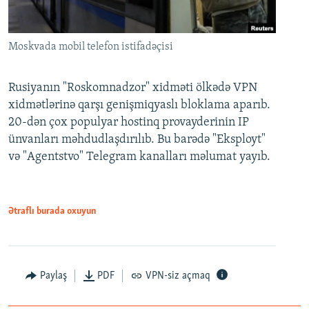
Moskvada mobil telefon istifadəçisi
Rusiyanın "Roskomnadzor" xidməti ölkədə VPN
xidmətlərinə qarşı genişmiqyaslı bloklama aparıb.
20-dən çox populyar hostinq provayderinin IP
ünvanları məhdudlaşdırılıb. Bu barədə "Eksployt"
və "Agentstvo" Telegram kanalları məlumat yayıb.
Ətraflı burada oxuyun
Paylaş
PDF
VPN-siz açmaq