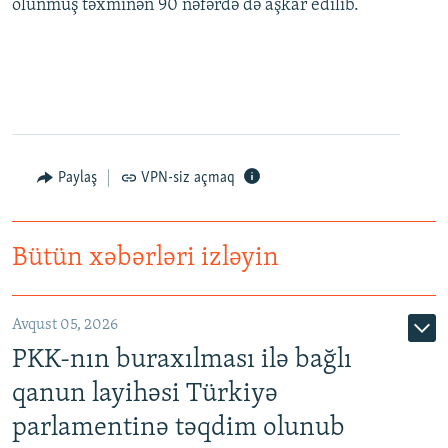
olunmuş təxminən 90 nəfərdə də aşkar edilib.
Paylaş
VPN-siz açmaq
Bütün xəbərləri izləyin
Avqust 05, 2026
PKK-nın buraxılması ilə bağlı
qanun layihəsi Türkiyə
parlamentinə təqdim olunub