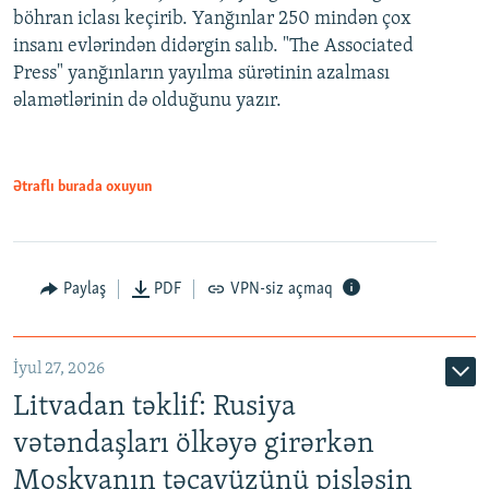
böhran iclası keçirib. Yanğınlar 250 mindən çox
insanı evlərindən didərgin salıb. "The Associated
Press" yanğınların yayılma sürətinin azalması
əlamətlərinin də olduğunu yazır.
Ətraflı burada oxuyun
Paylaş
PDF
VPN-siz açmaq
İyul 27, 2026
Litvadan təklif: Rusiya
vətəndaşları ölkəyə girərkən
Moskvanın təcavüzünü pisləsin