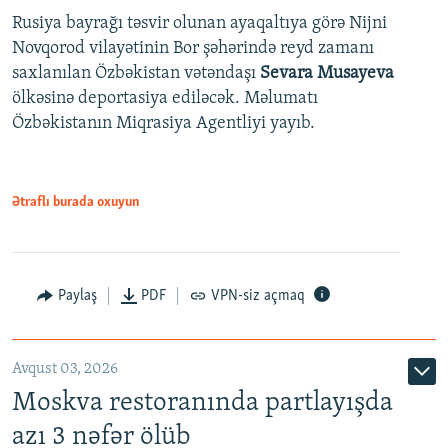
Rusiya bayrağı təsvir olunan ayaqaltıya görə Nijni
Novqorod vilayətinin Bor şəhərində reyd zamanı
saxlanılan Özbəkistan vətəndaşı
Sevara Musayeva
ölkəsinə deportasiya ediləcək. Məlumatı
Özbəkistanın Miqrasiya Agentliyi yayıb.
Ətraflı burada oxuyun
Paylaş
PDF
VPN-siz açmaq
Avqust 03, 2026
Moskva restoranında partlayışda
azı 3 nəfər ölüb