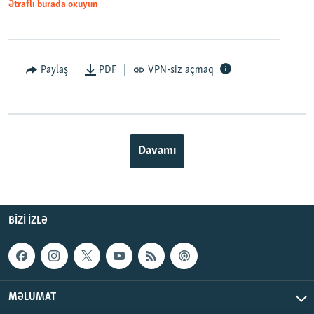
Ətraflı burada oxuyun
Paylaş
PDF
VPN-siz açmaq
Davamı
BIZI IZLƏ
MƏLUMAT