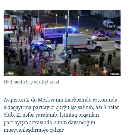
Hadisənin baş verdiyi ərazi
Avqustun 2-də Moskvanın mərkəzində restoranda
əldəqayırma partlayıcı qurğu işə salınıb, azı 3 nəfər
ölüb, 21 nəfər yaralanıb. İstintaq orqanları
partlayışın arxasında kimin dayandığını
müəyyənləşdirməyə çalışır.