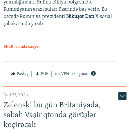
yaxınlığındakı Sulina-Kiliya bölgəsində,
Rumıniyanın ərazi suları üzərində baş verib. Bu
barədə Rumıniya prezidenti
Nikuşor Dan
X sosial
şəbəkəsində yazıb.
Ətraflı burada oxuyun
Paylaş
PDF
VPN-siz açmaq
İyul 27, 2026
Zelenski bu gün Britaniyada,
sabah Vaşinqtonda görüşlər
keçirəcək