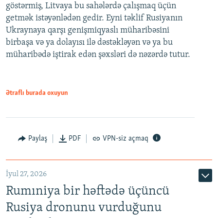
göstərmiş, Litvaya bu sahələrdə çalışmaq üçün
getmək istəyənlədən gedir. Eyni təklif Rusiyanın
Ukraynaya qarşı genişmiqyaslı müharibəsini
birbaşa və ya dolayısı ilə dəstəkləyən və ya bu
müharibədə iştirak edən şəxsləri də nəzərdə tutur.
Ətraflı burada oxuyun
Paylaş
PDF
VPN-siz açmaq
İyul 27, 2026
Rumıniya bir həftədə üçüncü
Rusiya dronunu vurduğunu