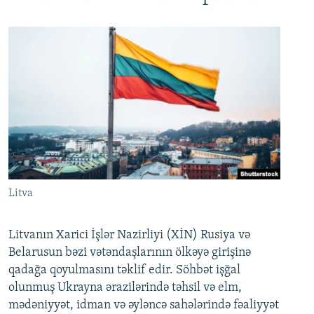
Litva
Litvanın Xarici İşlər Nazirliyi (XİN) Rusiya və
Belarusun bəzi vətəndaşlarının ölkəyə girişinə
qadağa qoyulmasını təklif edir. Söhbət işğal
olunmuş Ukrayna ərazilərində təhsil və elm,
mədəniyyət, idman və əyləncə sahələrində fəaliyyət