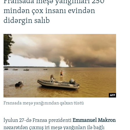
Fransada meşə yanğınları 250
mindən çox insanı evindən
didərgin salıb
Fransada meşə yanğınından qalxan tüstü
İyulun 27-də Fransa prezidenti
Emmanuel Makron
nəzarətdən çıxmış iri meşə yanğınları ilə bağlı