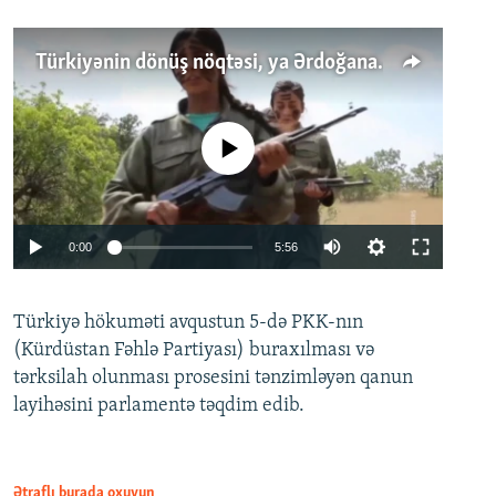
Türkiyənin dönüş nöqtəsi, ya Ərdoğana üçüncü şans: PKK ilə qəfil barışıq nə deməkdir?
No media source currently available
Auto
0:00
5:56
240p
Türkiyə hökuməti avqustun 5-də PKK-nın
360p
(Kürdüstan Fəhlə Partiyası) buraxılması və
480p
Auto
240p
360p
480p
tərksilah olunması prosesini tənzimləyən qanun
720p
layihəsini parlamentə təqdim edib.
720p
1080p
1080p
Ətraflı burada oxuyun