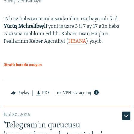
Yürüş Mehrəlibəyli
Təbriz həbsxanasında saxlanılan azərbaycanlı fəal
Yürüş Mehrəlibəyli
yeni iş üzrə 3 il 7 ay 17 gün həbs
cəzasına məhkum edilib. Xəbəri İnsan Haqları
Fəallarının Xəbər Agentliyi (
HRANA
) yayıb.
Ətraflı burada oxuyun
Paylaş
PDF
VPN-siz açmaq
İyul 30, 2026
'Telegram'ın qurucusu