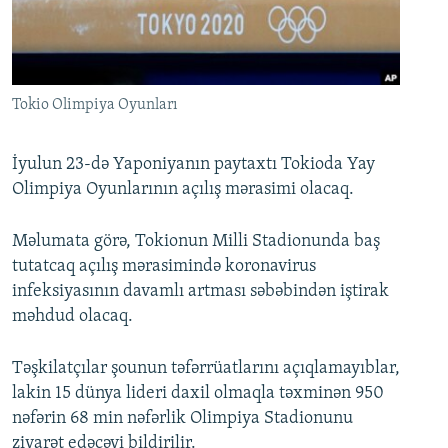
İNFOQRAFIKA
AZƏRBAYCAN ƏDƏBIYYATI KITABXANASI
MISSIYAMIZ
BIZI IZLƏ
KARIKATURA
İSLAM VƏ DEMOKRATIYA
PEŞƏ ETIKASI VƏ JURNALISTIKA STANDARTLARIMIZ
İZ - MƏDƏNIYYƏT PROQRAMI
MATERIALLARIMIZDAN ISTIFADƏ
Tokio Olimpiya Oyunları
AZADLIQRADIOSU MOBIL TELEFONUNUZDA
RFE/RL-in bütün saytları
BIZIMLƏ ƏLAQƏ
İyulun 23-də Yaponiyanın paytaxtı Tokioda Yay
Olimpiya Oyunlarının açılış mərasimi olacaq.
XƏBƏR BÜLLETENLƏRIMIZ
Məlumata görə, Tokionun Milli Stadionunda baş
tutatcaq açılış mərasimində koronavirus
infeksiyasının davamlı artması səbəbindən iştirak
məhdud olacaq.
Təşkilatçılar şounun təfərrüatlarını açıqlamayıblar,
lakin 15 dünya lideri daxil olmaqla təxminən 950
nəfərin 68 min nəfərlik Olimpiya Stadionunu
ziyarət edəcəyi bildirilir.