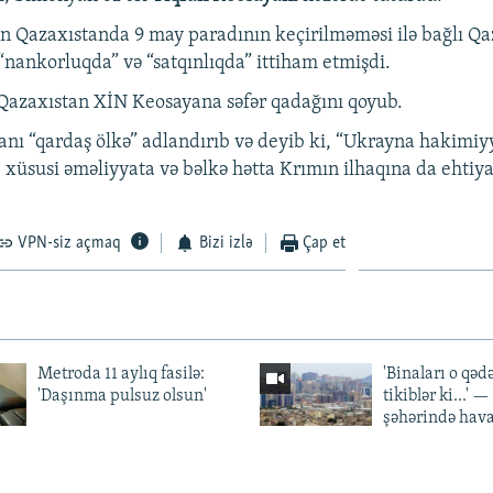
 Qazaxıstanda 9 may paradının keçirilməməsi ilə bağlı Qa
“nankorluqda” və “satqınlıqda” ittiham etmişdi.
Qazaxıstan XİN Keosayana səfər qadağını qoyub.
anı “qardaş ölkə” adlandırıb və deyib ki, “Ukrayna hakimiy
, xüsusi əməliyyata və bəlkə hətta Krımın ilhaqına da ehtiy
VPN-siz açmaq
Bizi izlə
Çap et
Metroda 11 aylıq fasilə:
'Binaları o qədə
'Daşınma pulsuz olsun'
tikiblər ki...' 
şəhərində hav