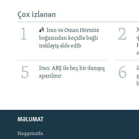
Çox izlənən
1
2
X
İran və Oman Hörmüz
boğazından keçidlə bağlı
irəliləyiş əldə edib
5
6
İran: ABŞ ilə heç bir danışıq
Ə
aparılmır
ş
b
MƏLUMAT
Haqqımızda