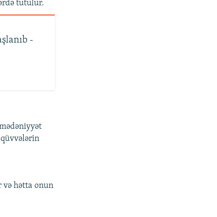
ərdə tutulur.
şlanıb -
ə mədəniyyət
 qüvvələrin
 və hətta onun