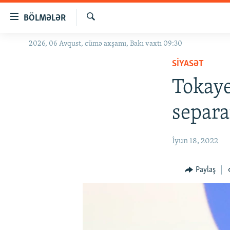
Keçid
BÖLMƏLƏR
linkləri
Axtar
Əsas
2026, 06 Avqust, cümə axşamı, Bakı vaxtı 09:30
GÜNDƏM
məzmuna
SIYASƏT
#İZAHLA
qayıt
Əsas
Tokaye
KORRUPSIOMETR
naviqasiyaya
#ƏSLINDƏ
qayıt
separa
Axtarışa
FƏRQƏ BAX
keç
QANUNI DOĞRU
İyun 18, 2022
ARAŞDIRMA
Paylaş
MULTIMEDIA
RADIO ARXIV
VIDEO
HAQQIMIZDA
FOTOQALEREYA
OXU ZALI