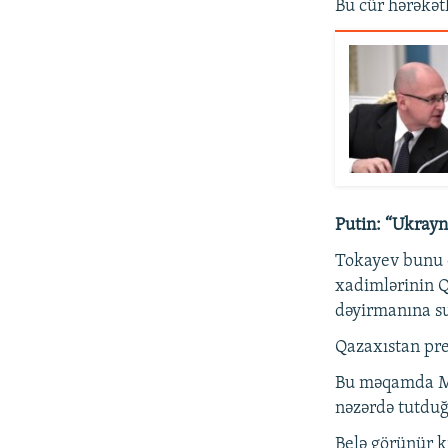
Bu cür hərəkət
Putin: “Ukrayn
Tokayev bunu da
xadimlərinin Q
dəyirmanına su
Qazaxıstan prez
Bu məqamda Mar
nəzərdə tutduğ
Belə görünür k