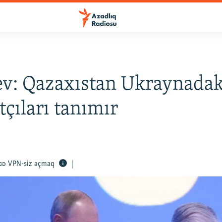
v: Qazaxıstan Ukraynadak
tçıları tanımır
VPN-siz açmaq