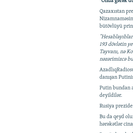
“Onda gərək d
Qazaxıstan pr
Nizamnaməsinin
bütövlüyü prins
"Hesablayıblar
193 dövlətin y
Tayvanı, nə Ko
nəzərimizcə bu
AzadlıqRadiosu
danışan Putini
Putin bundan 
deyildilər.
Rusiya prezide
Bu da qeyd olu
hərəkətlər cin