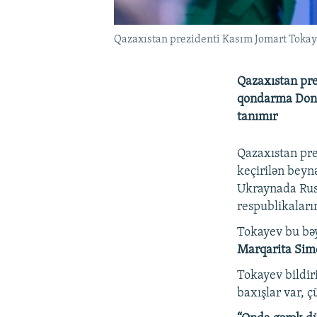
Qazaxıstan prezidenti Kasım Jomart Tokay
Qazaxıstan pre
qondarma Donet
tanımır
Qazaxıstan pr
keçirilən beyn
Ukraynada Rus
respublikaları
Tokayev bu bəy
Marqarita Si
Tokayev bildir
baxışlar var, ç