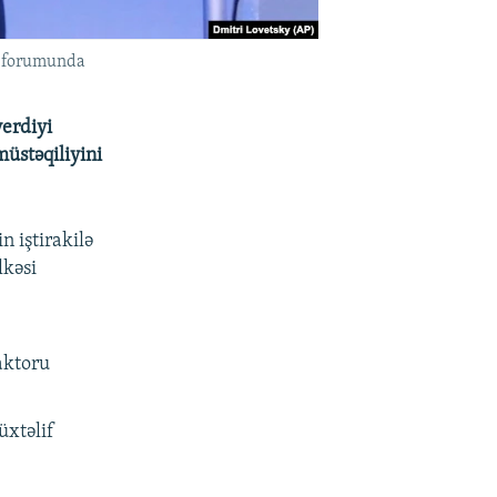
q forumunda
verdiyi
üstəqiliyini
 iştirakilə
lkəsi
aktoru
üxtəlif