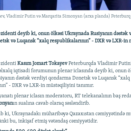
ev, Vladimir Putin və Marqarita Simonyan (arxa planda) Peterbur
zidenti deyib ki, onun ölkəsi Ukraynada Rusiyanın dəstək 
sk və Luqansk “xalq respublikalarının” - DXR və LXR-in m
ezidenti
Kasım Jomart Tokayev
Peterburqda Vladimir Putinin
əlxalq iqtisadi forumunun plenar iclasında deyib ki, onun ö
iyanın dəstək verdiyi qondarma Donetsk və Luqansk “xalq
nın” - DXR və LXR-in müstəqiliyini tanımır.
anatı plenar iclasın moderatoru, RT telekanalının baş red
monyan
ın sualına cavab olaraq səsləndirib.
ib ki, Ukraynadakı müharibəyə Qazaxıstan cəmiyyətində m
ünki bu, inkişaf etmiş vətəndaş cəmiyyətidir.