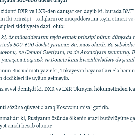
ünyada 500-600 dövlət olaydı”
ezidenti DXR və LXR-dən danışarkən deyib ki, burada BMT
 iki prinsipi – xalqların öz müqəddəratını təyin etməsi və ö
ipləri ziddiyyətə daxil olub:
 ki, öz müqəddəratını təyin etmək prinsipi bütün dünyada t
erində 500-600 dövlət yaranar. Bu, xaos olardı. Bu səbəbdən
sovonu, nə Cənubi Osetiyanı, nə də Abxaziyanı tanımırıq. B
 yanaşma Luqansk və Donets kimi kvazidövlətlərə də şamil 
nun Rus xidməti yazır ki, Tokayevin bəyanatları elə həmin
n dedikləri ilə uyğun gəlməyib.
az əvvəl demişdi ki, DXR və LXR Ukrayna hökumətindən ica
nti sözünə qüvvət olaraq Kosovonu misal gətirib.
nmalıdır ki, Rusiyanın özündə ölkənin ərazi bütövlüyünə qa
ayət əməli hesab olunur.