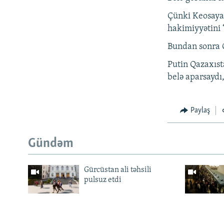
Çünki Keosayan
hakimiyyətini 
Bundan sonra 
Putin Qazaxıst
belə aparsaydı
Paylaş
Gündəm
Gürcüstan ali təhsili
pulsuz etdi