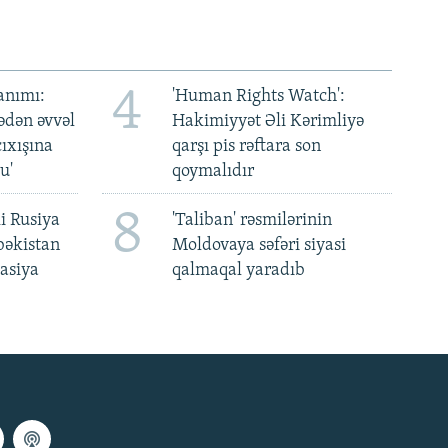
4
anımı:
'Human Rights Watch':
ədən əvvəl
Hakimiyyət Əli Kərimliyə
ıxışına
qarşı pis rəftara son
u'
qoymalıdır
8
i Rusiya
'Taliban' rəsmilərinin
bəkistan
Moldovaya səfəri siyasi
asiya
qalmaqal yaradıb