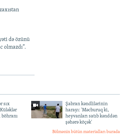
zaxıstan
yəti də özünü
ac olmazdı”.
r sıx
Şabran kəndlilərinin
— Küləklər
harayı: 'Məcburuq ki,
a böhranı
heyvanları satıb kənddən
şəhərə köçək'
Bölmənin bütün materialları burada