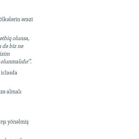
lkələrin ərazi
ətbiq olunsa,
 də biz nə
izim
olunmalıdır”.
 iclasda
zə almalı
rşı yönəlmiş