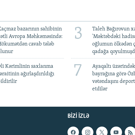
3
açmaz bazarının sahibinin
Taleh Bağırovun x
qətli Avropa Məhkəməsində:
'Məktəbdəki hadis
Hökumətdən cavab tələb
oğlumun ölkədən ç
olunur
qadağa qoyulmuşd
7
li Kərimlinin saxlanma
Ayaqaltı üzərindək
əraitinin ağırlaşdırıldığı
bayrağına görə Öz
ildirilir
vətəndaşını deport
etdilər
BIZI IZLƏ