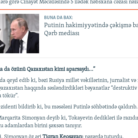
lərə görə Cinayət Məcəlləsində 5 ilədək həbsxana cəzası nəz
BUNA DA BAX:
Putinin hakimiyyətində çəkişmə ba
Qərb mediası
a da özünü Qazaxıstan kimi aparsaydı...”
 qeyd edib ki, bəzi Rusiya millət vəkillərinin, jurnalist v
azaxıstan haqqında səsləndirdikləri bəyanatlar “destruktiv
 tökür”.
identi bildirib ki, bu məsələni Putinlə söhbətində qaldırıb.
qarita Simonyan deyib ki, Tokayevin dedikləri ilə razıdır
u adamlardan birini şəxsən tanıyır.
i, Simonyan öz əri
Tiqran Keosayan
ı nəzərdə tuturdu.