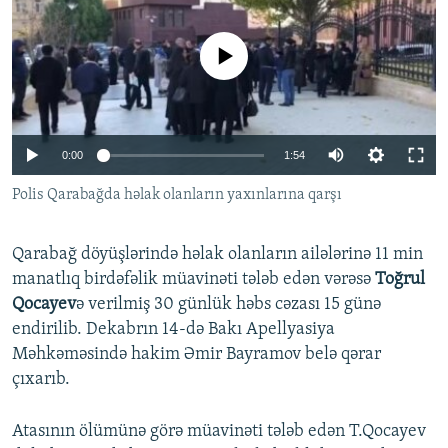
İNFOQRAFIKA
AZƏRBAYCAN ƏDƏBIYYATI KITABXANASI
MISSIYAMIZ
BIZI IZLƏ
KARIKATURA
İSLAM VƏ DEMOKRATIYA
PEŞƏ ETIKASI VƏ JURNALISTIKA STANDARTLARIMIZ
No media source currently available
İZ - MƏDƏNIYYƏT PROQRAMI
MATERIALLARIMIZDAN ISTIFADƏ
AZADLIQRADIOSU MOBIL TELEFONUNUZDA
RFE/RL-in bütün saytları
0:00
1:54
BIZIMLƏ ƏLAQƏ
Polis Qarabağda həlak olanların yaxınlarına qarşı
XƏBƏR BÜLLETENLƏRIMIZ
Qarabağ döyüşlərində həlak olanların ailələrinə 11 min
manatlıq birdəfəlik müavinəti tələb edən vərəsə
Toğrul
Qocayev
ə verilmiş 30 günlük həbs cəzası 15 günə
endirilib. Dekabrın 14-də Bakı Apellyasiya
Məhkəməsində hakim Əmir Bayramov belə qərar
çıxarıb.
Atasının ölümünə görə müavinəti tələb edən T.Qocayev