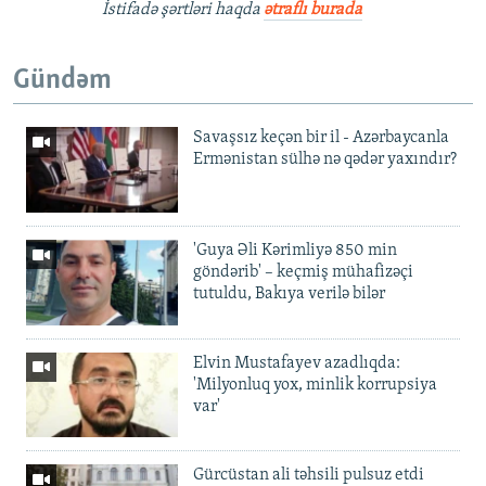
İstifadə şərtləri haqda
ətraflı burada
Gündəm
Savaşsız keçən bir il - Azərbaycanla
Ermənistan sülhə nə qədər yaxındır?
'Guya Əli Kərimliyə 850 min
göndərib' – keçmiş mühafizəçi
tutuldu, Bakıya verilə bilər
Elvin Mustafayev azadlıqda:
'Milyonluq yox, minlik korrupsiya
var'
Gürcüstan ali təhsili pulsuz etdi