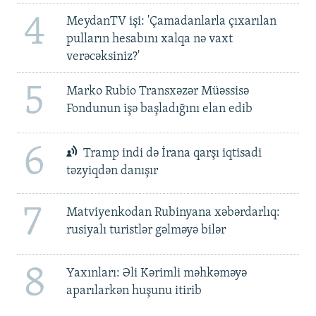
4
MeydanTV işi: 'Çamadanlarla çıxarılan
pulların hesabını xalqa nə vaxt
verəcəksiniz?'
5
Marko Rubio Transxəzər Müəssisə
Fondunun işə başladığını elan edib
6
Tramp indi də İrana qarşı iqtisadi
təzyiqdən danışır
7
Matviyenkodan Rubinyana xəbərdarlıq:
rusiyalı turistlər gəlməyə bilər
8
Yaxınları: Əli Kərimli məhkəməyə
aparılarkən huşunu itirib