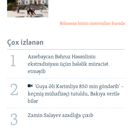
Bölmənin bütün materialları burada
Çox izlənən
1
Azərbaycan Bəhruz Həsənlinin
ekstradisiyası üçün hələlik müraciət
etməyib
2
'Guya Əli Kərimliyə 850 min göndərib' –
keçmiş mühafizəçi tutuldu, Bakıya verilə
bilər
3
Zamin Salayev azadlığa çıxıb