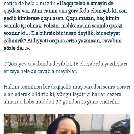
nəticə də belə olmazdı:
«Haqqı tələb eləməyin də
qaydası var. Atan canını ona görə fəda eləməyib ki, sən
gedib kimlərəsə qoşulasan. Qoşulmasan, heç kimin
səninlə işi olmaz. Polisin, məhkəmənin səninlə qərəzi
yoxdur ki... Elə bilirsiz biz insan deyilik, biz əziyyət
çəkmirik? Aidiyyəti orqana ərizə yazmısan, cavabını
gözlə də...».
T.Qocayev cavabında deyib ki, 16 oktyabrda yazdıqları
ərizəyə hələ də cavab almayıblar.
Hakim təxminən bir dəqiqəlik müşavirədən sonra qərarı
elan edərək bildirib ki, yüngülləşdirici hallar nəzərə
alınaraq həbs müddəti 30 gündən 15 günə endirilir.