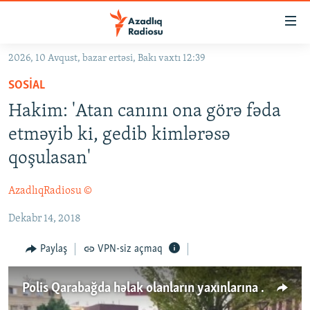
Keçid
linkləri
Əsas
2026, 10 Avqust, bazar ertəsi, Bakı vaxtı 12:39
məzmuna
GÜNDƏM
SOSIAL
qayıt
#İZAHLA
Əsas
Hakim: 'Atan canını ona görə fəda
KORRUPSIOMETR
naviqasiyaya
etməyib ki, gedib kimlərəsə
qayıt
#ƏSLINDƏ
qoşulasan'
Axtarışa
FƏRQƏ BAX
keç
AzadlıqRadiosu ©
QANUNI DOĞRU
Dekabr 14, 2018
ARAŞDIRMA
MULTIMEDIA
Paylaş
VPN-siz açmaq
RADIO ARXIV
VIDEO
Polis Qarabağda həlak olanların yaxınlarına qarşı
HAQQIMIZDA
FOTOQALEREYA
OXU ZALI