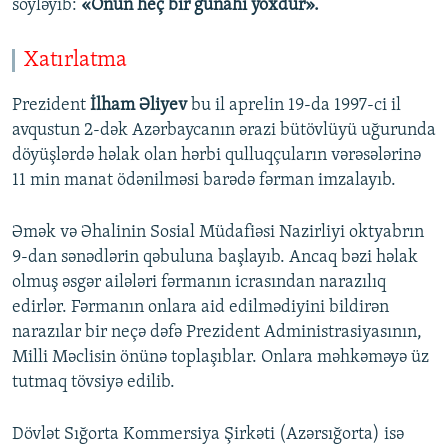
söyləyib:
«Onun heç bir günahı yoxdur».
Xatırlatma
Prezident
İlham Əliyev
bu il aprelin 19-da 1997-ci il
avqustun 2-dək Azərbaycanın ərazi bütövlüyü uğurunda
döyüşlərdə həlak olan hərbi qulluqçuların vərəsələrinə
11 min manat ödənilməsi barədə fərman imzalayıb.
Əmək və Əhalinin Sosial Müdafiəsi Nazirliyi oktyabrın
9-dan sənədlərin qəbuluna başlayıb. Ancaq bəzi həlak
olmuş əsgər ailələri fərmanın icrasından narazılıq
edirlər. Fərmanın onlara aid edilmədiyini bildirən
narazılar bir neçə dəfə Prezident Administrasiyasının,
Milli Məclisin önünə toplaşıblar. Onlara məhkəməyə üz
tutmaq tövsiyə edilib.
Dövlət Sığorta Kommersiya Şirkəti (Azərsığorta) isə