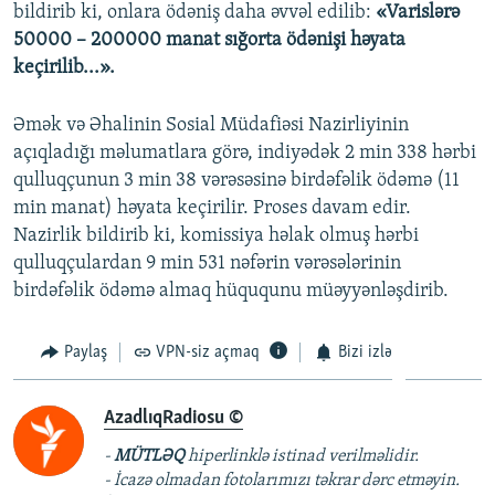
bildirib ki, onlara ödəniş daha əvvəl edilib:
«Varislərə
50000 – 200000 manat sığorta ödənişi həyata
keçirilib...».
Əmək və Əhalinin Sosial Müdafiəsi Nazirliyinin
açıqladığı məlumatlara görə, indiyədək 2 min 338 hərbi
qulluqçunun 3 min 38 vərəsəsinə birdəfəlik ödəmə (11
min manat) həyata keçirilir. Proses davam edir.
Nazirlik bildirib ki, komissiya həlak olmuş hərbi
qulluqçulardan 9 min 531 nəfərin vərəsələrinin
birdəfəlik ödəmə almaq hüququnu müəyyənləşdirib.
Paylaş
VPN-siz açmaq
Bizi izlə
AzadlıqRadiosu ©
-
MÜTLƏQ
hiperlinklə istinad verilməlidir.
- İcazə olmadan fotolarımızı təkrar dərc etməyin.