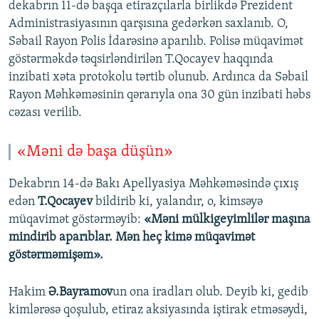
dekabrın 11-də başqa etirazçılarla birlikdə Prezident
Administrasiyasının qarşısına gedərkən saxlanıb. O,
Səbail Rayon Polis İdarəsinə aparılıb. Polisə müqavimət
göstərməkdə təqsirləndirilən T.Qocayev haqqında
inzibati xəta protokolu tərtib olunub. Ardınca da Səbail
Rayon Məhkəməsinin qərarıyla ona 30 gün inzibati həbs
cəzası verilib.
«Məni də başa düşün»
Dekabrın 14-də Bakı Apellyasiya Məhkəməsində çıxış
edən
T.Qocayev
bildirib ki, yalandır, o, kimsəyə
müqavimət göstərməyib:
«Məni mülkigeyimlilər maşına
mindirib aparıblar. Mən heç kimə müqavimət
göstərməmişəm».
Hakim
Ə.Bayramov
un ona iradları olub. Deyib ki, gedib
kimlərəsə qoşulub, etiraz aksiyasında iştirak etməsəydi,