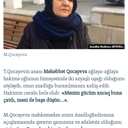
M.Qocayeva
T.Qocayevin anası
Məhəbbət Qocayeva
ağlaya-ağlaya
hakimə oğlunun himayəsində iki azyaşlı uşağı olduğunu
söyləyib, onun azadlığa buraxılmasını xahiş edib.
Hakimin cavabı belə olub:
«Mənim gücüm ancaq buna
çatdı, məni də başa düşün...».
M.Qocayeva məhkəmədən sonra AzadlıqRadiosuna
açıqlamasında qərarın qanunsuz və ədalətsiz olduğunu