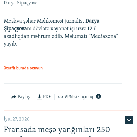
Darya Şipaçyova
Moskva şəhər Məhkəməsi jurnalist
Darya
Şipaçyova
nı dövlətə xəyanət işi üzrə 12 il
azadlıqdan məhrum edib. Məlumatı "Mediazona"
yayıb.
Ətraflı burada oxuyun
Paylaş
PDF
VPN-siz açmaq
İyul 27, 2026
Fransada meşə yanğınları 250