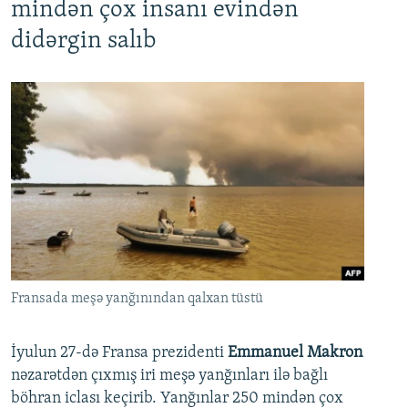
mindən çox insanı evindən
didərgin salıb
Fransada meşə yanğınından qalxan tüstü
İyulun 27-də Fransa prezidenti
Emmanuel Makron
nəzarətdən çıxmış iri meşə yanğınları ilə bağlı
böhran iclası keçirib. Yanğınlar 250 mindən çox