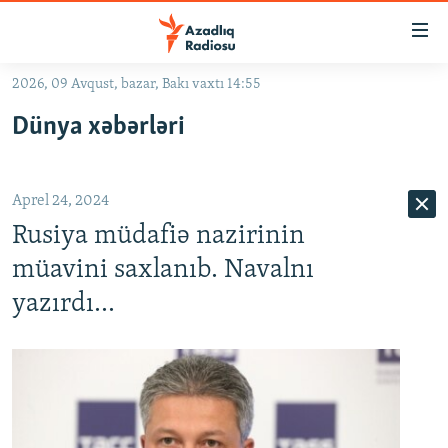
Keçid
linkləri
Əsas
2026, 09 Avqust, bazar, Bakı vaxtı 14:55
məzmuna
GÜNDƏM
Dünya xəbərləri
qayıt
#İZAHLA
Əsas
KORRUPSIOMETR
naviqasiyaya
Aprel 24, 2024
qayıt
#ƏSLINDƏ
Axtarışa
Rusiya müdafiə nazirinin
FƏRQƏ BAX
keç
müavini saxlanıb. Navalnı
QANUNI DOĞRU
yazırdı...
ARAŞDIRMA
MULTIMEDIA
RADIO ARXIV
VIDEO
HAQQIMIZDA
FOTOQALEREYA
OXU ZALI