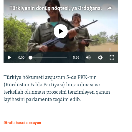
Türkiyənin dönüş nöqtəsi, ya Ərdoğana üçüncü şans: PKK ilə qəfil barışıq nə deməkdir?
No media source currently available
Auto
0:00
5:56
240p
Türkiyə hökuməti avqustun 5-də PKK-nın
360p
(Kürdüstan Fəhlə Partiyası) buraxılması və
480p
Auto
240p
360p
480p
tərksilah olunması prosesini tənzimləyən qanun
720p
layihəsini parlamentə təqdim edib.
720p
1080p
1080p
Ətraflı burada oxuyun