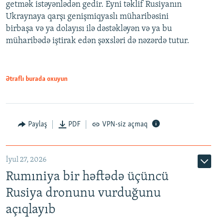
getmək istəyənlədən gedir. Eyni təklif Rusiyanın
Ukraynaya qarşı genişmiqyaslı müharibəsini
birbaşa və ya dolayısı ilə dəstəkləyən və ya bu
müharibədə iştirak edən şəxsləri də nəzərdə tutur.
Ətraflı burada oxuyun
Paylaş
PDF
VPN-siz açmaq
İyul 27, 2026
Rumıniya bir həftədə üçüncü
Rusiya dronunu vurduğunu
açıqlayıb