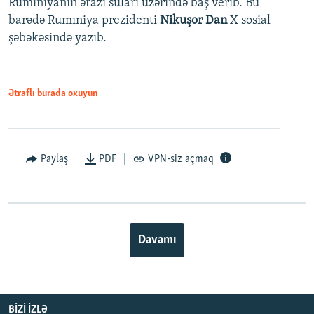
Rumıniyanın ərazi suları üzərində baş verib. Bu
barədə Rumıniya prezidenti
Nikuşor Dan
X sosial
şəbəkəsində yazıb.
Ətraflı burada oxuyun
Paylaş
PDF
VPN-siz açmaq
Davamı
BIZI IZLƏ