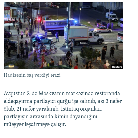
Hadisənin baş verdiyi ərazi
Avqustun 2-də Moskvanın mərkəzində restoranda
əldəqayırma partlayıcı qurğu işə salınıb, azı 3 nəfər
ölüb, 21 nəfər yaralanıb. İstintaq orqanları
partlayışın arxasında kimin dayandığını
müəyyənləşdirməyə çalışır.