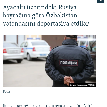
Ayaqaltı üzərindəki Rusiya
bayrağına görə Özbəkistan
vətəndaşını deportasiya etdilər
Polis
Rusiya bayrağı təsvir olunan ayaqaltıya görə Nijni