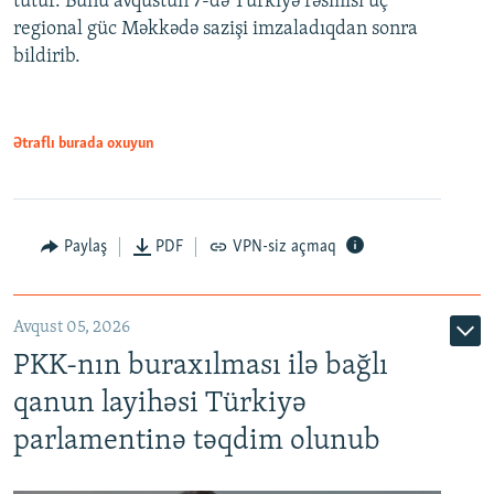
tutur. Bunu avqustun 7-də Türkiyə rəsmisi üç
regional güc Məkkədə sazişi imzaladıqdan sonra
bildirib.
Ətraflı burada oxuyun
Paylaş
PDF
VPN-siz açmaq
Avqust 05, 2026
PKK-nın buraxılması ilə bağlı
qanun layihəsi Türkiyə
parlamentinə təqdim olunub