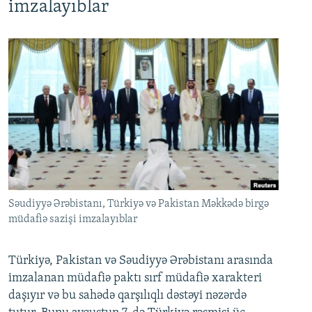
imzalayıblar
Səudiyyə Ərəbistanı, Türkiyə və Pakistan Məkkədə birgə
müdafiə sazişi imzalayıblar
Türkiyə, Pakistan və Səudiyyə Ərəbistanı arasında
imzalanan müdafiə paktı sırf müdafiə xarakteri
daşıyır və bu sahədə qarşılıqlı dəstəyi nəzərdə