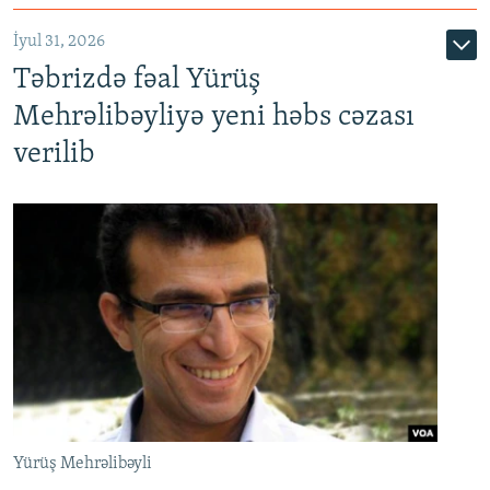
İyul 31, 2026
Təbrizdə fəal Yürüş
Mehrəlibəyliyə yeni həbs cəzası
verilib
Yürüş Mehrəlibəyli