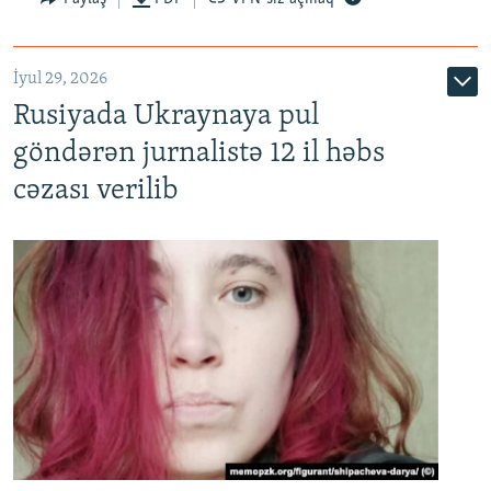
İyul 29, 2026
Rusiyada Ukraynaya pul
göndərən jurnalistə 12 il həbs
cəzası verilib