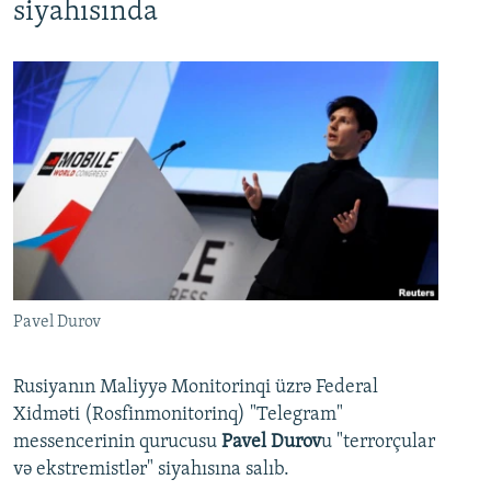
siyahısında
Pavel Durov
Rusiyanın Maliyyə Monitorinqi üzrə Federal
Xidməti (Rosfinmonitorinq) "Telegram"
messencerinin qurucusu
Pavel Durov
u "terrorçular
və ekstremistlər" siyahısına salıb.