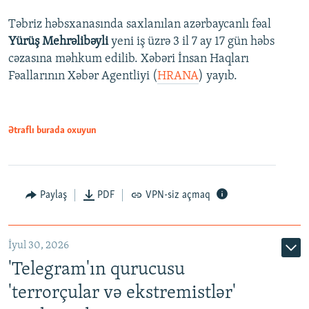
Təbriz həbsxanasında saxlanılan azərbaycanlı fəal
Yürüş Mehrəlibəyli
yeni iş üzrə 3 il 7 ay 17 gün həbs
cəzasına məhkum edilib. Xəbəri İnsan Haqları
Fəallarının Xəbər Agentliyi (
HRANA
) yayıb.
Ətraflı burada oxuyun
Paylaş
PDF
VPN-siz açmaq
İyul 30, 2026
'Telegram'ın qurucusu
'terrorçular və ekstremistlər'