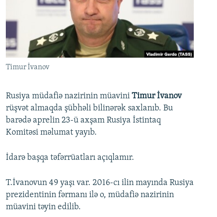
İNFOQRAFIKA
AZƏRBAYCAN ƏDƏBIYYATI KITABXANASI
MISSIYAMIZ
BIZI IZLƏ
KARIKATURA
İSLAM VƏ DEMOKRATIYA
PEŞƏ ETIKASI VƏ JURNALISTIKA STANDARTLARIMIZ
İZ - MƏDƏNIYYƏT PROQRAMI
MATERIALLARIMIZDAN ISTIFADƏ
AZADLIQRADIOSU MOBIL TELEFONUNUZDA
RFE/RL-in bütün saytları
Timur İvanov
BIZIMLƏ ƏLAQƏ
Rusiya müdafiə nazirinin müavini
Timur İvanov
XƏBƏR BÜLLETENLƏRIMIZ
rüşvət almaqda şübhəli bilinərək saxlanıb. Bu
barədə aprelin 23-ü axşam Rusiya İstintaq
Komitəsi məlumat yayıb.
İdarə başqa təfərrüatları açıqlamır.
T.İvanovun 49 yaşı var. 2016-cı ilin mayında Rusiya
prezidentinin fərmanı ilə o, müdafiə nazirinin
müavini təyin edilib.