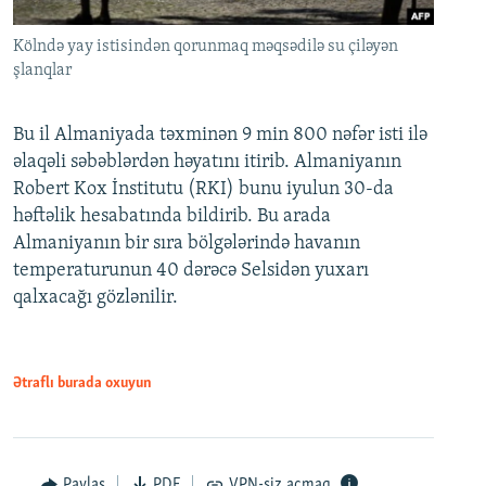
Kölndə yay istisindən qorunmaq məqsədilə su çiləyən
şlanqlar
Bu il Almaniyada təxminən 9 min 800 nəfər isti ilə
əlaqəli səbəblərdən həyatını itirib. Almaniyanın
Robert Kox İnstitutu (RKI) bunu iyulun 30-da
həftəlik hesabatında bildirib. Bu arada
Almaniyanın bir sıra bölgələrində havanın
temperaturunun 40 dərəcə Selsidən yuxarı
qalxacağı gözlənilir.
Ətraflı burada oxuyun
Paylaş
PDF
VPN-siz açmaq