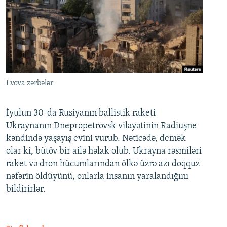
Lvova zərbələr
İyulun 30-da Rusiyanın ballistik raketi
Ukraynanın Dnepropetrovsk vilayətinin Radiuşne
kəndində yaşayış evini vurub. Nəticədə, demək
olar ki, bütöv bir ailə həlak olub. Ukrayna rəsmiləri
raket və dron hücumlarından ölkə üzrə azı doqquz
nəfərin öldüyünü, onlarla insanın yaralandığını
bildirirlər.