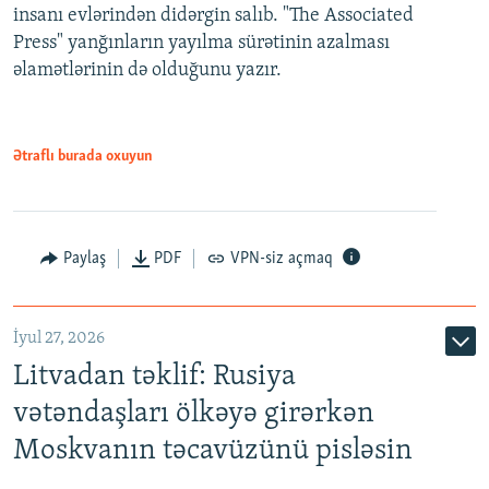
insanı evlərindən didərgin salıb. "The Associated
Press" yanğınların yayılma sürətinin azalması
əlamətlərinin də olduğunu yazır.
Ətraflı burada oxuyun
Paylaş
PDF
VPN-siz açmaq
İyul 27, 2026
Litvadan təklif: Rusiya
vətəndaşları ölkəyə girərkən
Moskvanın təcavüzünü pisləsin