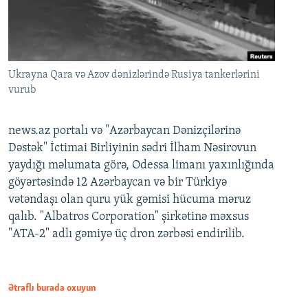
Ukrayna Qara və Azov dənizlərində Rusiya tankerlərini
vurub
news.az portalı və "Azərbaycan Dənizçilərinə
Dəstək" İctimai Birliyinin sədri İlham Nəsirovun
yaydığı məlumata görə, Odessa limanı yaxınlığında
göyərtəsində 12 Azərbaycan və bir Türkiyə
vətəndaşı olan quru yük gəmisi hücuma məruz
qalıb. "Albatros Corporation" şirkətinə məxsus
"ATA-2" adlı gəmiyə üç dron zərbəsi endirilib.
Ətraflı burada oxuyun