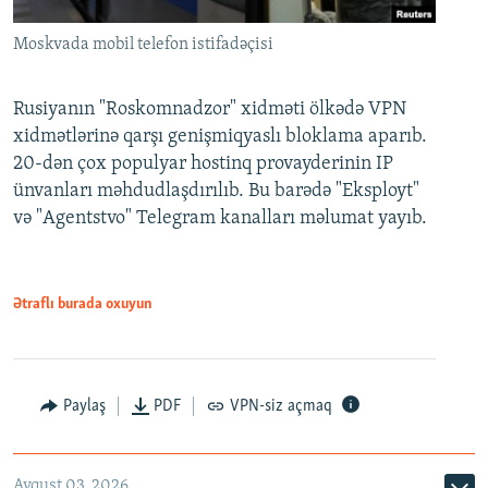
Moskvada mobil telefon istifadəçisi
Rusiyanın "Roskomnadzor" xidməti ölkədə VPN
xidmətlərinə qarşı genişmiqyaslı bloklama aparıb.
20-dən çox populyar hostinq provayderinin IP
ünvanları məhdudlaşdırılıb. Bu barədə "Eksployt"
və "Agentstvo" Telegram kanalları məlumat yayıb.
Ətraflı burada oxuyun
Paylaş
PDF
VPN-siz açmaq
Avqust 03, 2026