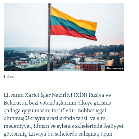
Litva
Litvanın Xarici İşlər Nazirliyi (XİN) Rusiya və
Belarusun bəzi vətəndaşlarının ölkəyə girişinə
qadağa qoyulmasını təklif edir. Söhbət işğal
olunmuş Ukrayna ərazilərində təhsil və elm,
mədəniyyət, idman və əyləncə sahələrində fəaliyyət
göstərmiş, Litvaya bu sahələrdə çalışmaq üçün