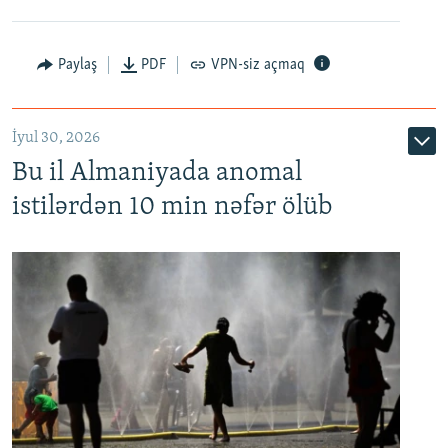
Paylaş
PDF
VPN-siz açmaq
İyul 30, 2026
Bu il Almaniyada anomal
istilərdən 10 min nəfər ölüb