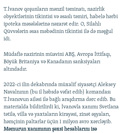
T.İvanov qoşunların mənzil təminatı, nazirlik
obyektlərinin tikintisi və əsaslı təmiri, habelə hərbi
ipoteka məsələlərinə nəzarət edir. O, Silahlı
Qüvvələrin əsas məbədinin tikintisi ilə də məşğul
idi.
Müdafiə nazirinin müavini ABŞ, Avropa İttifaqı,
Böyük Britaniya və Kanadanın sanksiyaları
altındadır.
2022-ci ilin dekabrında müxalif siyasətçi Aleksey
Navalnının (bu il həbsdə vəfat edib) komandası
T.İvanovun ailəsi ilə bağlı araşdırma dərc edib. Bu
materialda bildirilirdi ki, İvanovla xanımı Svetlana
tətilə, villa və yaxtaların kirayəsi, zinət əşyaları,
həmçinin paltarlar üçün 1 milyon avro xərcləyib.
Məmurun xanımının şəxsi hesablarını isə