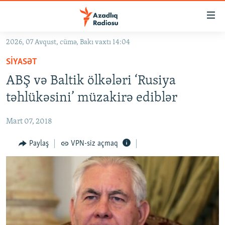
Keçid
linkləri
Əsas
2026, 07 Avqust, cümə, Bakı vaxtı 14:04
məzmuna
GÜNDƏM
SIYASƏT
qayıt
#İZAHLA
Əsas
ABŞ və Baltik ölkələri ‘Rusiya
KORRUPSIOMETR
naviqasiyaya
təhlükəsini’ müzakirə ediblər
qayıt
#ƏSLINDƏ
Axtarışa
Mart 07, 2018
FƏRQƏ BAX
keç
QANUNI DOĞRU
Paylaş
VPN-siz açmaq
ARAŞDIRMA
MULTIMEDIA
RADIO ARXIV
VIDEO
HAQQIMIZDA
FOTOQALEREYA
OXU ZALI