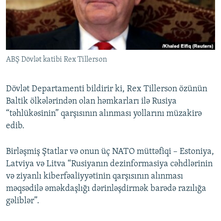
İNFOQRAFIKA
AZƏRBAYCAN ƏDƏBIYYATI KITABXANASI
MISSIYAMIZ
BIZI IZLƏ
KARIKATURA
İSLAM VƏ DEMOKRATIYA
PEŞƏ ETIKASI VƏ JURNALISTIKA STANDARTLARIMIZ
İZ - MƏDƏNIYYƏT PROQRAMI
MATERIALLARIMIZDAN ISTIFADƏ
ABŞ Dövlət katibi Rex Tillerson
AZADLIQRADIOSU MOBIL TELEFONUNUZDA
RFE/RL-in bütün saytları
BIZIMLƏ ƏLAQƏ
Dövlət Departamenti bildirir ki, Rex Tillerson özünün
XƏBƏR BÜLLETENLƏRIMIZ
Baltik ölkələrindən olan həmkarları ilə Rusiya
“təhlükəsinin” qarşısının alınması yollarını müzakirə
edib.
Birləşmiş Ştatlar və onun üç NATO müttəfiqi – Estoniya,
Latviya və Litva “Rusiyanın dezinformasiya cəhdlərinin
və ziyanlı kiberfəaliyyətinin qarşısının alınması
məqsədilə əməkdaşlığı dərinləşdirmək barədə razılığa
gəliblər”.