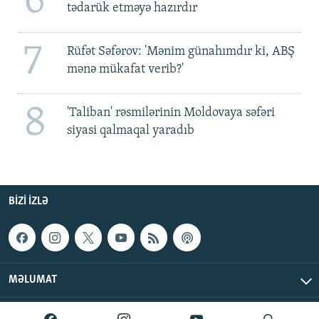
6
tədarük etməyə hazırdır
7
Rüfət Səfərov: 'Mənim günahımdır ki, ABŞ
mənə mükafat verib?'
8
'Taliban' rəsmilərinin Moldovaya səfəri
siyasi qalmaqal yaradıb
BIZI IZLƏ
MƏLUMAT
AzadlıqRadiosu © 2026 Inc. | Bütün hüquqlar qorunur