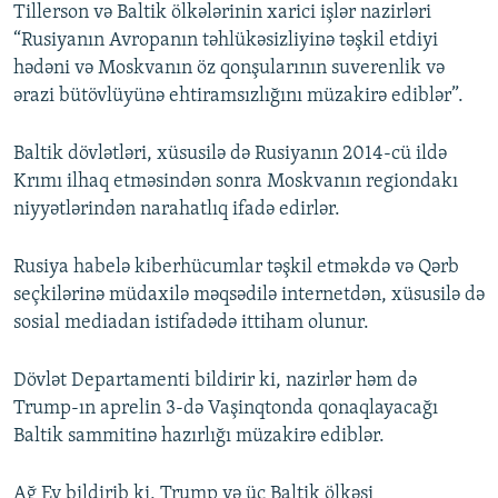
Tillerson və Baltik ölkələrinin xarici işlər nazirləri
“Rusiyanın Avropanın təhlükəsizliyinə təşkil etdiyi
hədəni və Moskvanın öz qonşularının suverenlik və
ərazi bütövlüyünə ehtiramsızlığını müzakirə ediblər”.
Baltik dövlətləri, xüsusilə də Rusiyanın 2014-cü ildə
Krımı ilhaq etməsindən sonra Moskvanın regiondakı
niyyətlərindən narahatlıq ifadə edirlər.
Rusiya habelə kiberhücumlar təşkil etməkdə və Qərb
seçkilərinə müdaxilə məqsədilə internetdən, xüsusilə də
sosial mediadan istifadədə ittiham olunur.
Dövlət Departamenti bildirir ki, nazirlər həm də
Trump-ın aprelin 3-də Vaşinqtonda qonaqlayacağı
Baltik sammitinə hazırlığı müzakirə ediblər.
Ağ Ev bildirib ki, Trump və üç Baltik ölkəsi