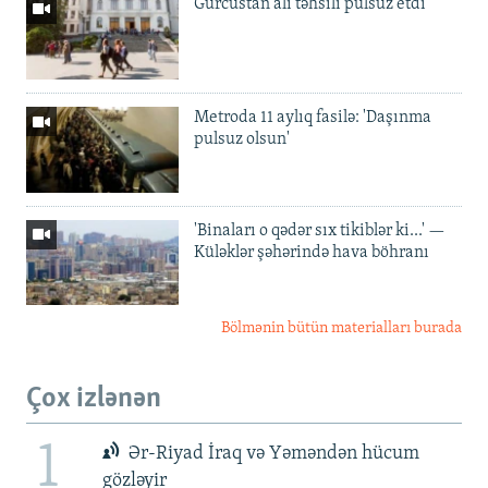
Gürcüstan ali təhsili pulsuz etdi
Metroda 11 aylıq fasilə: 'Daşınma
pulsuz olsun'
'Binaları o qədər sıx tikiblər ki...' —
Küləklər şəhərində hava böhranı
Bölmənin bütün materialları burada
Çox izlənən
1
Ər-Riyad İraq və Yəməndən hücum
gözləyir