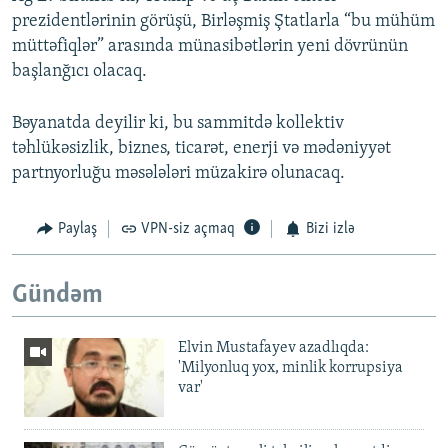
prezidentlərinin görüşü, Birləşmiş Ştatlarla “bu mühüm
müttəfiqlər” arasında münasibətlərin yeni dövrünün
başlanğıcı olacaq.
Bəyanatda deyilir ki, bu sammitdə kollektiv
təhlükəsizlik, biznes, ticarət, enerji və mədəniyyət
partnyorluğu məsələləri müzakirə olunacaq.
Paylaş
VPN-siz açmaq
Bizi izlə
Gündəm
Elvin Mustafayev azadlıqda:
'Milyonluq yox, minlik korrupsiya
var'