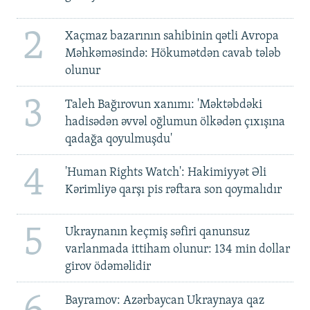
2
Xaçmaz bazarının sahibinin qətli Avropa
Məhkəməsində: Hökumətdən cavab tələb
olunur
3
Taleh Bağırovun xanımı: 'Məktəbdəki
hadisədən əvvəl oğlumun ölkədən çıxışına
qadağa qoyulmuşdu'
4
'Human Rights Watch': Hakimiyyət Əli
Kərimliyə qarşı pis rəftara son qoymalıdır
5
Ukraynanın keçmiş səfiri qanunsuz
varlanmada ittiham olunur: 134 min dollar
girov ödəməlidir
Bayramov: Azərbaycan Ukraynaya qaz