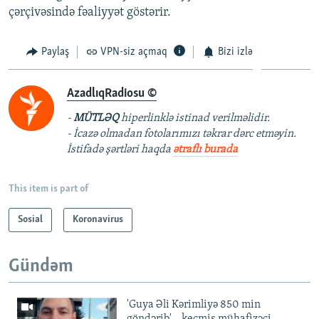
çərçivəsində fəaliyyət göstərir.
Paylaş
VPN-siz açmaq
Bizi izlə
AzadlıqRadiosu ©
-
MÜTLƏQ
hiperlinklə istinad verilməlidir.
- İcazə olmadan fotolarımızı təkrar dərc etməyin.
İstifadə şərtləri haqda
ətraflı burada
This item is part of
Sosial
Koronavirus
Gündəm
'Guya Əli Kərimliyə 850 min
göndərib' – keçmiş mühafizəçi