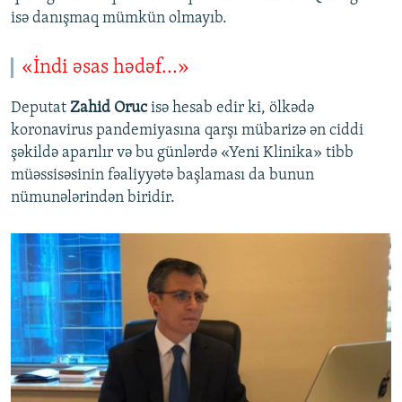
isə danışmaq mümkün olmayıb.
«İndi əsas hədəf...»
Deputat
Zahid Oruc
isə hesab edir ki, ölkədə
koronavirus pandemiyasına qarşı mübarizə ən ciddi
şəkildə aparılır və bu günlərdə «Yeni Klinika» tibb
müəssisəsinin fəaliyyətə başlaması da bunun
nümunələrindən biridir.