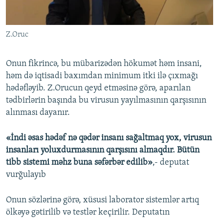
Z.Oruc
Onun fikrincə, bu mübarizədən hökumət həm insani,
həm də iqtisadi baxımdan minimum itki ilə çıxmağı
hədəfləyib. Z.Orucun qeyd etməsinə görə, aparılan
tədbirlərin başında bu virusun yayılmasının qarşısının
alınması dayanır.
«İndi əsas hədəf nə qədər insanı sağaltmaq yox, virusun
insanları yoluxdurmasının qarşısını almaqdır. Bütün
tibb sistemi məhz buna səfərbər edilib»
,- deputat
vurğulayıb
Onun sözlərinə görə, xüsusi laborator sistemlər artıq
ölkəyə gətirilib və testlər keçirilir. Deputatın