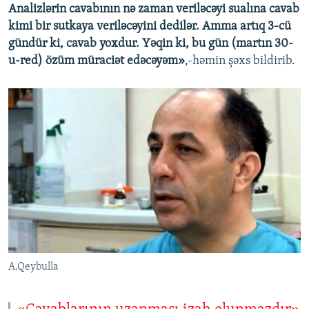
Analizlərin cavabının nə zaman veriləcəyi sualına cavab
kimi bir sutkaya veriləcəyini dedilər. Amma artıq 3-cü
gündür ki, cavab yoxdur. Yəqin ki, bu gün (martın 30-
u-red) özüm müraciət edəcəyəm»
,-həmin şəxs bildirib.
A.Qeybulla