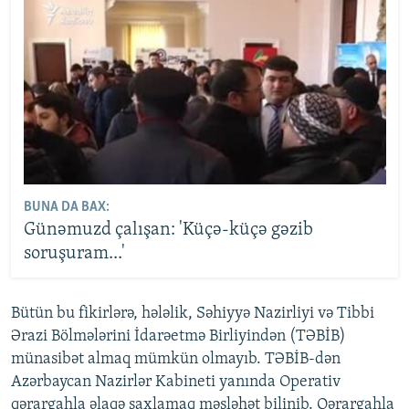
BUNA DA BAX:
Günəmuzd çalışan: 'Küçə-küçə gəzib
soruşuram...'
Bütün bu fikirlərə, hələlik, Səhiyyə Nazirliyi və Tibbi
Ərazi Bölmələrini İdarəetmə Birliyindən (TƏBİB)
münasibət almaq mümkün olmayıb. TƏBİB-dən
Azərbaycan Nazirlər Kabineti yanında Operativ
qərargahla əlaqə saxlamaq məsləhət bilinib. Qərargahla