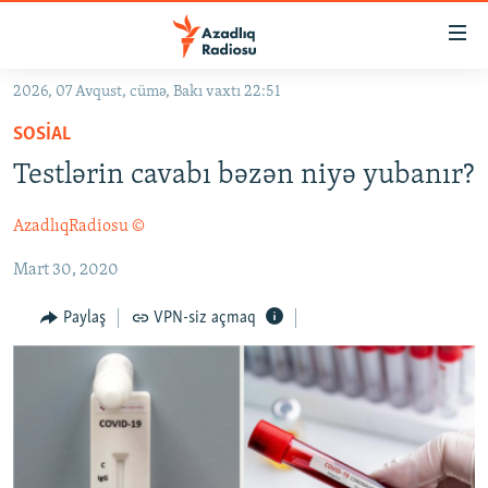
Keçid
linkləri
Əsas
2026, 07 Avqust, cümə, Bakı vaxtı 22:51
məzmuna
GÜNDƏM
SOSIAL
qayıt
#İZAHLA
Əsas
Testlərin cavabı bəzən niyə yubanır?
KORRUPSIOMETR
naviqasiyaya
qayıt
AzadlıqRadiosu ©
#ƏSLINDƏ
Axtarışa
Mart 30, 2020
FƏRQƏ BAX
keç
QANUNI DOĞRU
Paylaş
VPN-siz açmaq
ARAŞDIRMA
MULTIMEDIA
RADIO ARXIV
VIDEO
HAQQIMIZDA
FOTOQALEREYA
OXU ZALI