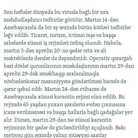
Son həftələr dünyada bu virusla bağlı bir sıra
məhdudlaşdırıcı tədbirlər görülür. Martın 14-dən
Azərbaycanda da bir ay ərzində bütün kütləvi tədbirlər
ləğv edilib. Ticarət, turizm, ictimai iaşə və başqa
sahələrdə xüsusi iş rejimləri tətbiq olunub. Habelə,
martın 3-dən aprelin 20-nə qədər orta və ali
məktəblərdə dərslər də dayandırılıb. Operativ qərargah
bəzi dövlət qurumlarının əməkdaşlarının martın 29-dan
aprelin 29-dək əməkhaqqı saxlanılmaqla
növbədənkənar məzuniyyətə göndərilməsi barədə də
qərar qəbul edib. Martın 24-dən etibarən də
Azərbaycanda xüsusi karantin rejimi elan edilib. Bu
rejimdə 65 yaşdan yuxarı şəxslərin evdən çıxmasına
icazə verilməməsi və başqa hallarla bağlı qadağalar yer
alır. Dünən, martın 29-dan isə xüsusi karantin
rejiminin bir qədər də gücləndirildiyi açıqlanıb. Bakı
metrosu gün ərzində yalnız müəyyən saatlar