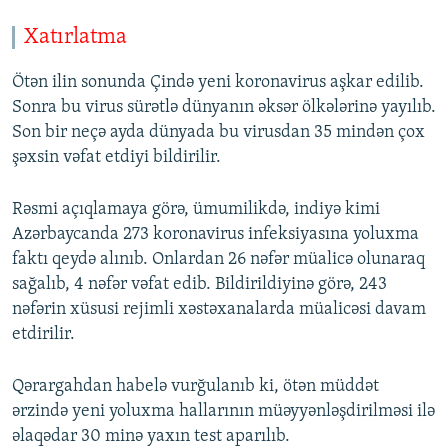
Xatırlatma
Ötən ilin sonunda Çində yeni koronavirus aşkar edilib.
Sonra bu virus sürətlə dünyanın əksər ölkələrinə yayılıb.
Son bir neçə ayda dünyada bu virusdan 35 mindən çox
şəxsin vəfat etdiyi bildirilir.
Rəsmi açıqlamaya görə, ümumilikdə, indiyə kimi
Azərbaycanda 273 koronavirus infeksiyasına yoluxma
faktı qeydə alınıb. Onlardan 26 nəfər müalicə olunaraq
sağalıb, 4 nəfər vəfat edib. Bildirildiyinə görə, 243
nəfərin xüsusi rejimli xəstəxanalarda müalicəsi davam
etdirilir.
Qərargahdan habelə vurğulanıb ki, ötən müddət
ərzində yeni yoluxma hallarının müəyyənləşdirilməsi ilə
əlaqədar 30 minə yaxın test aparılıb.