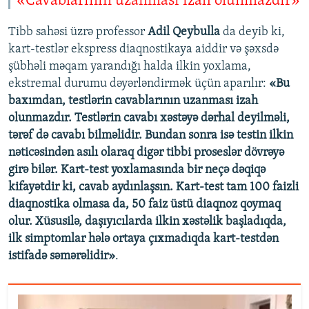
«Cavablarının uzanması izah olunmazdır»
Tibb sahəsi üzrə professor
Adil Qeybulla
da deyib ki,
kart-testlər ekspress diaqnostikaya aiddir və şəxsdə
şübhəli məqam yarandığı halda ilkin yoxlama,
ekstremal durumu dəyərləndirmək üçün aparılır:
«Bu
baxımdan, testlərin cavablarının uzanması izah
olunmazdır. Testlərin cavabı xəstəyə dərhal deyilməli,
tərəf də cavabı bilməlidir. Bundan sonra isə testin ilkin
nəticəsindən asılı olaraq digər tibbi proseslər dövrəyə
girə bilər. Kart-test yoxlamasında bir neçə dəqiqə
kifayətdir ki, cavab aydınlaşsın. Kart-test tam 100 faizli
diaqnostika olmasa da, 50 faiz üstü diaqnoz qoymaq
olur. Xüsusilə, daşıyıcılarda ilkin xəstəlik başladıqda,
ilk simptomlar hələ ortaya çıxmadıqda kart-testdən
istifadə səmərəlidir»
.