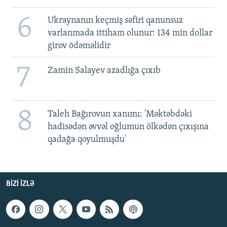
6
Ukraynanın keçmiş səfiri qanunsuz
varlanmada ittiham olunur: 134 min dollar
girov ödəməlidir
7
Zamin Salayev azadlığa çıxıb
8
Taleh Bağırovun xanımı: 'Məktəbdəki
hadisədən əvvəl oğlumun ölkədən çıxışına
qadağa qoyulmuşdu'
BIZI IZLƏ