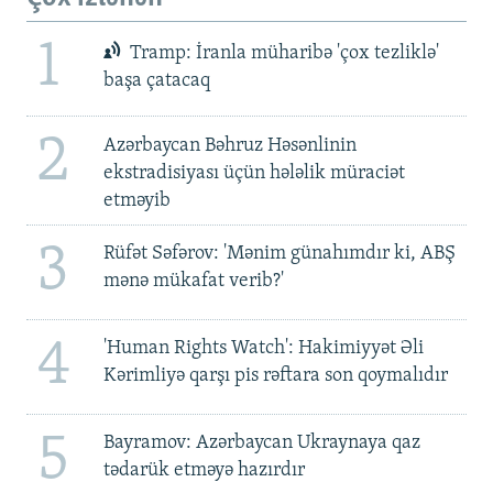
1
Tramp: İranla müharibə 'çox tezliklə'
başa çatacaq
2
Azərbaycan Bəhruz Həsənlinin
ekstradisiyası üçün hələlik müraciət
etməyib
3
Rüfət Səfərov: 'Mənim günahımdır ki, ABŞ
mənə mükafat verib?'
4
'Human Rights Watch': Hakimiyyət Əli
Kərimliyə qarşı pis rəftara son qoymalıdır
5
Bayramov: Azərbaycan Ukraynaya qaz
tədarük etməyə hazırdır