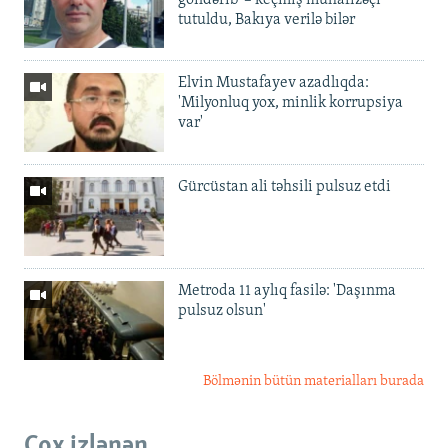
tutuldu, Bakıya verilə bilər
Elvin Mustafayev azadlıqda:
'Milyonluq yox, minlik korrupsiya
var'
Gürcüstan ali təhsili pulsuz etdi
Metroda 11 aylıq fasilə: 'Daşınma
pulsuz olsun'
Bölmənin bütün materialları burada
Çox izlənən