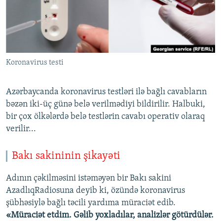
İNFOQRAFIKA
AZƏRBAYCAN ƏDƏBIYYATI KITABXANASI
MISSIYAMIZ
BIZI IZLƏ
KARIKATURA
İSLAM VƏ DEMOKRATIYA
PEŞƏ ETIKASI VƏ JURNALISTIKA STANDARTLARIMIZ
İZ - MƏDƏNIYYƏT PROQRAMI
MATERIALLARIMIZDAN ISTIFADƏ
AZADLIQRADIOSU MOBIL TELEFONUNUZDA
Koronavirus testi
RFE/RL-in bütün saytları
BIZIMLƏ ƏLAQƏ
Azərbaycanda koronavirus testləri ilə bağlı cavabların
XƏBƏR BÜLLETENLƏRIMIZ
bəzən iki-üç günə belə verilmədiyi bildirilir. Halbuki,
bir çox ölkələrdə belə testlərin cavabı operativ olaraq
verilir...
Bakı sakininin şikayəti
Adının çəkilməsini istəməyən bir Bakı sakini
AzadlıqRadiosuna deyib ki, özündə koronavirus
şübhəsiylə bağlı təcili yardıma müraciət edib.
«Müraciət etdim. Gəlib yoxladılar, analizlər götürdülər.