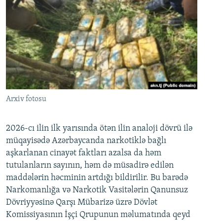
Arxiv fotosu
2026-cı ilin ilk yarısında ötən ilin analoji dövrü ilə
müqayisədə Azərbaycanda narkotiklə bağlı
aşkarlanan cinayət faktları azalsa da həm
tutulanların sayının, həm də müsadirə edilən
maddələrin həcminin artdığı bildirilir. Bu barədə
Narkomanlığa və Narkotik Vasitələrin Qanunsuz
Dövriyyəsinə Qarşı Mübarizə üzrə Dövlət
Komissiyasının İşçi Qrupunun məlumatında qeyd