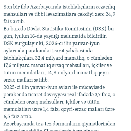
Son bir ildə Azərbaycanda istehlakçıların
360p
əczaçılıq
məhsulları və tibbi ləvazimatlara çəkdiyi xərc 24,9
480p
Auto
240p
360p
480p
faiz artıb.
720p
Bu barədə Dövlət Statistika Komitəsinin (DSK) bu
720p
1080p
gün, iyulun 16-da yaydığı məlumatda bildirilir.
1080p
DSK vurğulayır ki, 2026-cı ilin yanvar-iyun
aylarında pərakəndə ticarət şəbəkəsində
istehlakçılara 32,4 milyard manatlıq, o cümlədən
17,6 milyard manatlıq ərzaq məhsulları, içkilər və
tütün məmulatları, 14,8 milyard manatlıq qeyri-
ərzaq malları satılıb.
2025-ci ilin yanvar-iyun ayları ilə müqayisədə
pərakəndə ticarət dövriyyəsi real ifadədə 3,7 faiz, o
cümlədən ərzaq məhsulları, içkilər və tütün
məmulatları üzrə 1,4 faiz, qeyri-ərzaq malları üzrə
6,5 faiz artıb.
Azərbaycanda tez-tez dərmanların qiymətlərindən