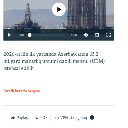
No media source currently available
Auto
0:00
4:00
240p
2026-cı ilin ilk yarısında Azərbaycanda 65.2
360p
milyard manatlıq ümumi daxili məhsul (ÜDM)
480p
Auto
240p
360p
480p
istehsal edilib.
720p
720p
1080p
1080p
Ətraflı burada oxuyun
Paylaş
PDF
VPN-siz açmaq