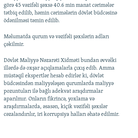
görə 45 vəzifəli şəxsə 40.6 min manat cərimələr
tətbiq edilib, həmin cərimələrin dövlət büdcəsinə
ödənilməsi təmin edilib.
Məlumatda qurum və vəzifəli şəxslərin adları
çəkilmir.
Dövlət Maliyyə Nəzarəti Xidməti bundan əvvəlki
illərdə də oxşar açıqlamalarla çıxış edib. Amma
müstəqil ekspertlər hesab edirlər ki, dövlət
büdcəsindən maliyyələşən qurumlarda maliyyə
pozuntuları ilə bağlı adekvat araşdırmalar
aparılmır. Onların fikrincə, yoxlama və
araşdırmalarda, əsasən, kiçik vəzifəli şəxslər
cəzalandırılır, iri korrupsiya halları əhatə edilmir.