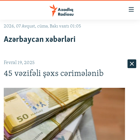
Keçid
linkləri
Əsas
2026, 07 Avqust, cümə, Bakı vaxtı 01:05
məzmuna
GÜNDƏM
Azərbaycan xəbərləri
qayıt
#İZAHLA
Əsas
KORRUPSIOMETR
naviqasiyaya
Fevral 19, 2025
qayıt
#ƏSLINDƏ
Axtarışa
45 vəzifəli şəxs cərimələnib
FƏRQƏ BAX
keç
QANUNI DOĞRU
ARAŞDIRMA
MULTIMEDIA
RADIO ARXIV
VIDEO
HAQQIMIZDA
FOTOQALEREYA
OXU ZALI