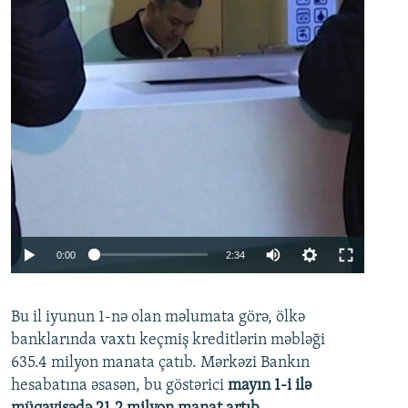
Auto
0:00
2:34
240p
Bu il iyunun 1-nə olan məlumata görə, ölkə
360p
banklarında vaxtı keçmiş kreditlərin məbləği
480p
635.4 milyon manata çatıb. Mərkəzi Bankın
720p
hesabatına əsasən, bu göstərici
mayın 1-i ilə