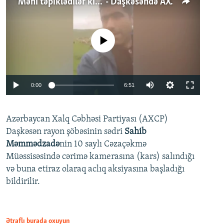
'Məni təpiklədilər ki...' - Daşkəsəndə AXCP fəalının yaxınları onun həbsinə etiraz edirlər
No media source currently available
Auto
0:00
6:51
240p
Azərbaycan Xalq Cəbhəsi Partiyası (AXCP)
360p
Daşkəsən rayon şöbəsinin sədri
Sahib
480p
Auto
240p
360p
480p
Məmmədzadə
nin 10 saylı Cəzaçəkmə
720p
Müəssisəsində cərimə kamerasına (kars) salındığı
720p
1080p
və buna etiraz olaraq aclıq aksiyasına başladığı
1080p
bildirilir.
Ətraflı burada oxuyun