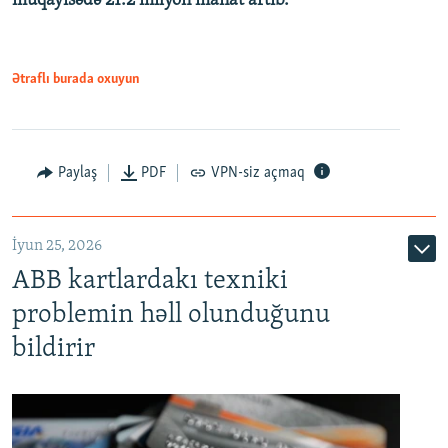
müqayisədə 21.2 milyon manat artıb.
1080p
Ətraflı burada oxuyun
Auto
240p
360p
480p
Paylaş
PDF
VPN-siz açmaq
720p
1080p
İyun 25, 2026
ABB kartlardakı texniki
problemin həll olunduğunu
bildirir