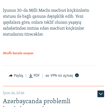
240p
İyunun 30-da Milli Məclis məcburi köçkünlərin
360p
statusu ilə bağlı qanuna dəyişiklik edib. Yeni
480p
qaydalara görə, onlara təklif olunan yaşayış
720p
sahələrindən imtina edən məcburi köçkünlər
statuslarını itirəcəklər.
1080p
Ətraflı burada oxuyun
Auto
240p
360p
480p
Paylaş
PDF
VPN-siz açmaq
720p
1080p
İyun 26, 2026
Azərbaycanda problemli