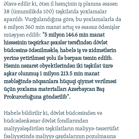
Əlavə edilir ki, ötən il həmçinin iş planına əsasən
38 (ümumilikdə 100) təşkilatda yoxlamalar
aparılıb. Vurğulandığına görə, bu yoxlamalarla da
6 milyon 360 min manat artıq və əsassız ödənişlər
müəyyən edilib:
"5 milyon 146.6 min manat
hissəsinin təqsirkar şəxslər tərəfindən dövlət
büdcəsinə ödənilməklə, habelə iş və xidmətlərin
yerinə yetirilməsi yolu ilə bərpası təmin edilib.
Həmin nəzarət obyektlərindən iki təşkilat üzrə
aşkar olunmuş 1 milyon 213.5 min manat
məbləğində nöqsanlara hüquqi qiymət verilməsi
üçün yoxlama materialları Azərbaycan Baş
Prokurorluğuna göndərilib".
Habelə bildirilir ki, dövlət büdcəsindən və
büdcədənkənar dövlət fondlarından
maliyyələşdirilən təşkilatların maliyyə-təsərrüfat
fəaliyyətində maliyyə qaydalarının pozulmasına