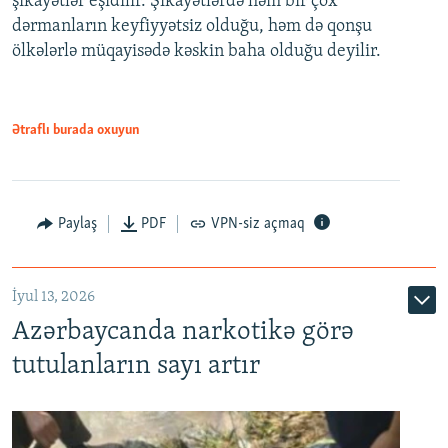
şikayətlər eşidilir. Şikayətlərdə həm bir çox
dərmanların keyfiyyətsiz olduğu, həm də qonşu
ölkələrlə müqayisədə kəskin baha olduğu deyilir.
Ətraflı burada oxuyun
Paylaş
PDF
VPN-siz açmaq
İyul 13, 2026
Azərbaycanda narkotikə görə
tutulanların sayı artır