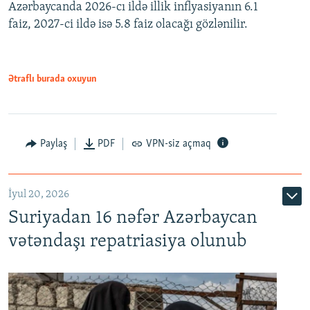
Azərbaycanda 2026-cı ildə illik inflyasiyanın 6.1
360p
faiz, 2027-ci ildə isə 5.8 faiz olacağı gözlənilir.
480p
720p
1080p
Ətraflı burada oxuyun
Paylaş
PDF
VPN-siz açmaq
İyul 20, 2026
Auto
240p
360p
480p
Suriyadan 16 nəfər Azərbaycan
720p
1080p
vətəndaşı repatriasiya olunub