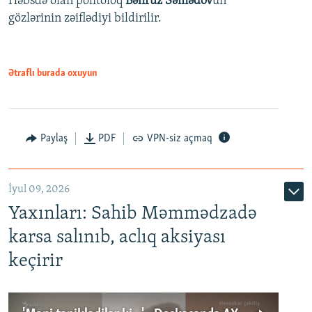
Həbsdə olan politoloq
Bəhruz Səmədov
un
gözlərinin zəiflədiyi bildirilir.
Ətraflı burada oxuyun
Paylaş
PDF
VPN-siz açmaq
İyul 09, 2026
Yaxınları: Sahib Məmmədzadə
karsa salınıb, aclıq aksiyası
keçirir