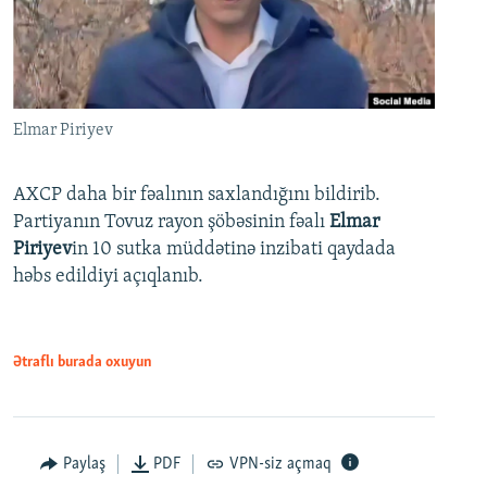
Elmar Piriyev
AXCP daha bir fəalının saxlandığını bildirib.
Partiyanın Tovuz rayon şöbəsinin fəalı
Elmar
Piriyev
in 10 sutka müddətinə inzibati qaydada
həbs edildiyi açıqlanıb.
Ətraflı burada oxuyun
Paylaş
PDF
VPN-siz açmaq