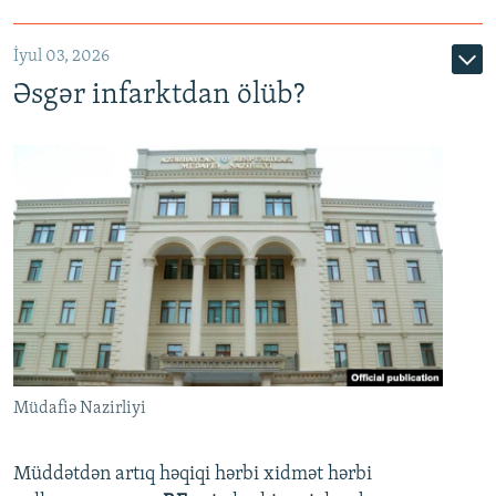
720p
1080p
İyul 03, 2026
Əsgər infarktdan ölüb?
Müdafiə Nazirliyi
Müddətdən artıq həqiqi hərbi xidmət hərbi