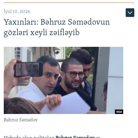
İyul 10, 2026
Yaxınları: Bəhruz Səmədovun
gözləri xeyli zəifləyib
Bəhruz Səmədov