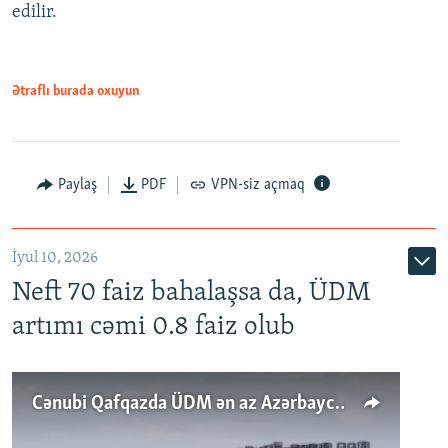
edilir.
Ətraflı burada oxuyun
Paylaş
PDF
VPN-siz açmaq
İyul 10, 2026
Neft 70 faiz bahalaşsa da, ÜDM
artımı cəmi 0.8 faiz olub
Cənubi Qafqazda ÜDM ən az Azərbaycanda artır: Qonşuları niyə Bakını qabaqlaya bilir?