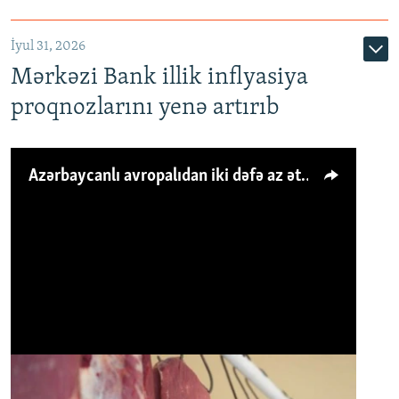
İyul 31, 2026
Mərkəzi Bank illik inflyasiya
proqnozlarını yenə artırıb
Azərbaycanlı avropalıdan iki dəfə az ət yeyir, amma... 'Qiymət artımı qaçılmazdır'