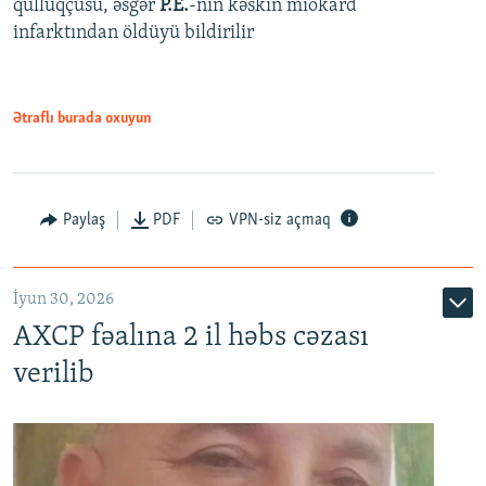
qulluqçusu, əsgər
P.E.
-nin kəskin miokard
infarktından öldüyü bildirilir
Ətraflı burada oxuyun
Paylaş
PDF
VPN-siz açmaq
İyun 30, 2026
AXCP fəalına 2 il həbs cəzası
verilib