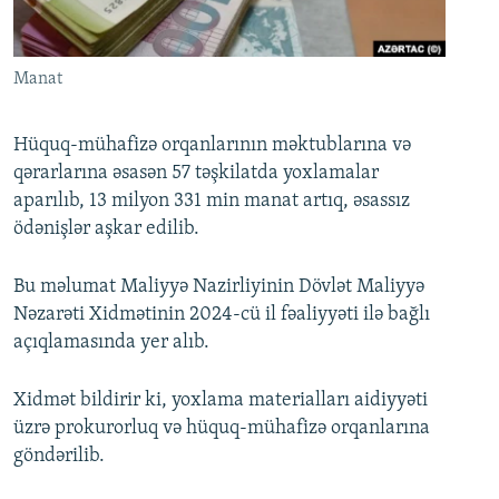
İNFOQRAFIKA
AZƏRBAYCAN ƏDƏBIYYATI KITABXANASI
MISSIYAMIZ
BIZI IZLƏ
KARIKATURA
İSLAM VƏ DEMOKRATIYA
PEŞƏ ETIKASI VƏ JURNALISTIKA STANDARTLARIMIZ
Manat
İZ - MƏDƏNIYYƏT PROQRAMI
MATERIALLARIMIZDAN ISTIFADƏ
AZADLIQRADIOSU MOBIL TELEFONUNUZDA
RFE/RL-in bütün saytları
Hüquq-mühafizə orqanlarının məktublarına və
qərarlarına əsasən 57 təşkilatda yoxlamalar
BIZIMLƏ ƏLAQƏ
aparılıb, 13 milyon 331 min manat artıq, əsassız
XƏBƏR BÜLLETENLƏRIMIZ
ödənişlər aşkar edilib.
Bu məlumat Maliyyə Nazirliyinin Dövlət Maliyyə
Nəzarəti Xidmətinin 2024-cü il fəaliyyəti ilə bağlı
açıqlamasında yer alıb.
Xidmət bildirir ki, yoxlama materialları aidiyyəti
üzrə prokurorluq və hüquq-mühafizə orqanlarına
göndərilib.