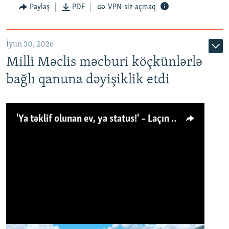
Paylaş
PDF
VPN-siz açmaq
İyun 30, 2026
Milli Məclis məcburi köçkünlərlə
bağlı qanuna dəyişiklik etdi
'Ya təklif olunan ev, ya status!' – Laçın köçkünü: 'Laçından başqa heç hara!'