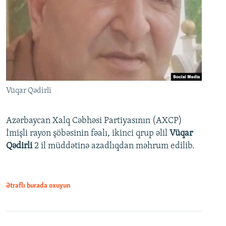
Vüqar Qədirli
Azərbaycan Xalq Cəbhəsi Partiyasının (AXCP)
İmişli rayon şöbəsinin fəalı, ikinci qrup əlil
Vüqar
Qədirli
2 il müddətinə azadlıqdan məhrum edilib.
Ətraflı burada oxuyun