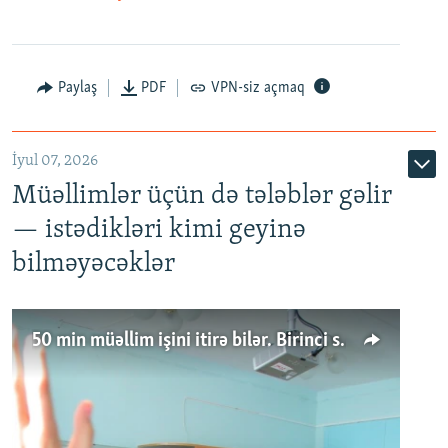
Paylaş
PDF
VPN-siz açmaq
İyul 07, 2026
Müəllimlər üçün də tələblər gəlir
— istədikləri kimi geyinə
bilməyəcəklər
50 min müəllim işini itirə bilər. Birinci sinfə gedənlər azalır