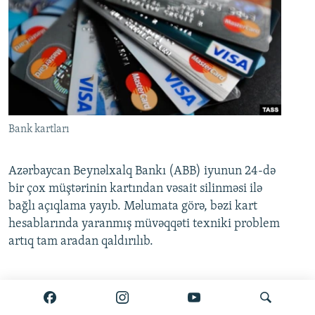
Bank kartları
Azərbaycan Beynəlxalq Bankı (ABB) iyunun 24-də
bir çox müştərinin kartından vəsait silinməsi ilə
bağlı açıqlama yayıb. Məlumata görə, bəzi kart
hesablarında yaranmış müvəqqəti texniki problem
artıq tam aradan qaldırılıb.
Ətraflı burada oxuyun