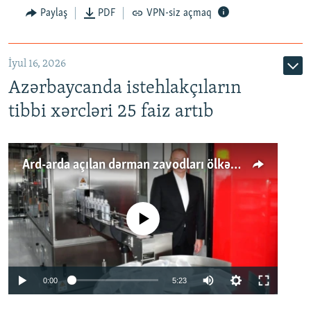
Paylaş
PDF
VPN-siz açmaq
İyul 16, 2026
Azərbaycanda istehlakçıların
tibbi xərcləri 25 faiz artıb
Ard-arda açılan dərman zavodları ölkənin tələbatını ödəyirmi?
No media source currently available
Auto
0:00
5:23
240p