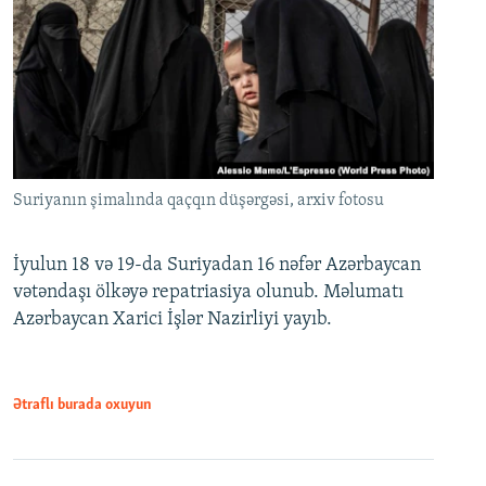
Suriyanın şimalında qaçqın düşərgəsi, arxiv fotosu
İyulun 18 və 19-da Suriyadan 16 nəfər Azərbaycan
vətəndaşı ölkəyə repatriasiya olunub. Məlumatı
Azərbaycan Xarici İşlər Nazirliyi yayıb.
Ətraflı burada oxuyun