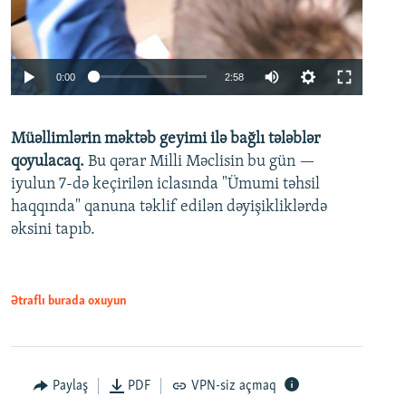
Auto
0:00
2:58
240p
Müəllimlərin məktəb geyimi ilə bağlı tələblər
360p
qoyulacaq.
Bu qərar Milli Məclisin bu gün —
480p
iyulun 7-də keçirilən iclasında "Ümumi təhsil
720p
haqqında" qanuna təklif edilən dəyişikliklərdə
əksini tapıb.
1080p
Ətraflı burada oxuyun
Auto
240p
360p
480p
Paylaş
PDF
VPN-siz açmaq