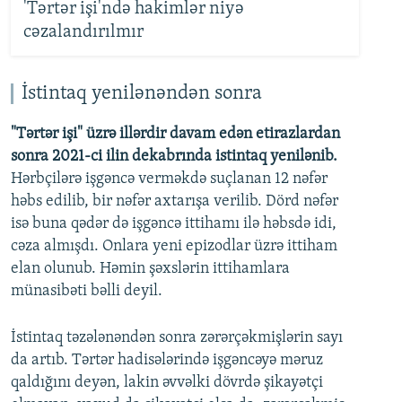
'Tərtər işi'ndə hakimlər niyə
cəzalandırılmır
İstintaq yenilənəndən sonra
"Tərtər işi" üzrə illərdir davam edən etirazlardan
sonra 2021-ci ilin dekabrında istintaq yenilənib.
Hərbçilərə işgəncə verməkdə suçlanan 12 nəfər
həbs edilib, bir nəfər axtarışa verilib. Dörd nəfər
isə buna qədər də işgəncə ittihamı ilə həbsdə idi,
cəza almışdı. Onlara yeni epizodlar üzrə ittiham
elan olunub. Həmin şəxslərin ittihamlara
münasibəti bəlli deyil.
İstintaq təzələnəndən sonra zərərçəkmişlərin sayı
da artıb. Tərtər hadisələrində işgəncəyə məruz
qaldığını deyən, lakin əvvəlki dövrdə şikayətçi