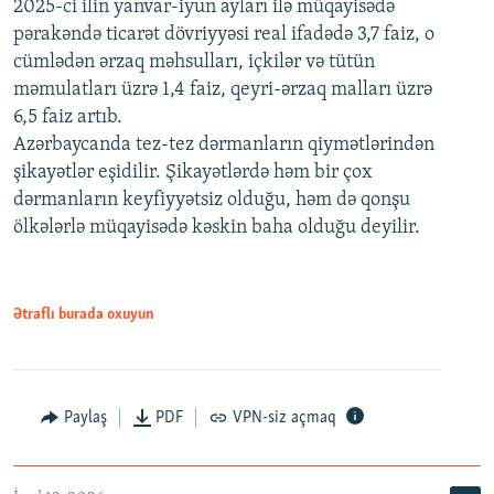
2025-ci ilin yanvar-iyun ayları ilə müqayisədə
pərakəndə ticarət dövriyyəsi real ifadədə 3,7 faiz, o
cümlədən ərzaq məhsulları, içkilər və tütün
məmulatları üzrə 1,4 faiz, qeyri-ərzaq malları üzrə
6,5 faiz artıb.
Azərbaycanda tez-tez dərmanların qiymətlərindən
şikayətlər eşidilir. Şikayətlərdə həm bir çox
dərmanların keyfiyyətsiz olduğu, həm də qonşu
ölkələrlə müqayisədə kəskin baha olduğu deyilir.
Ətraflı burada oxuyun
Paylaş
PDF
VPN-siz açmaq