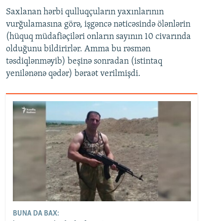
Saxlanan hərbi qulluqçuların yaxınlarının
vurğulamasına görə, işgəncə nəticəsində ölənlərin
(hüquq müdafiəçiləri onların sayının 10 civarında
olduğunu bildirirlər. Amma bu rəsmən
təsdiqlənməyib) beşinə sonradan (istintaq
yenilənənə qədər) bəraət verilmişdi.
BUNA DA BAX: