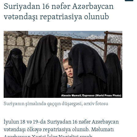
Suriyadan 16 nəfər Azərbaycan
720p
1080p
vətəndaşı repatriasiya olunub
Suriyanın şimalında qaçqın düşərgəsi, arxiv fotosu
İyulun 18 və 19-da Suriyadan 16 nəfər Azərbaycan
vətəndaşı ölkəyə repatriasiya olunub. Məlumatı