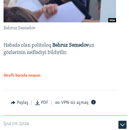
Bəhruz Səmədov
Həbsdə olan politoloq
Bəhruz Səmədov
un
gözlərinin zəiflədiyi bildirilir.
Ətraflı burada oxuyun
Paylaş
PDF
VPN-siz açmaq
İyul 09, 2026