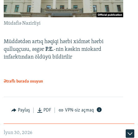
Müdafiə Nazirliyi
Müddətdən artıq həqiqi hərbi xidmət hərbi
qulluqçusu, əsgər
P.E.
-nin kəskin miokard
infarktından öldüyü bildirilir
Ətraflı burada oxuyun
Paylaş
PDF
VPN-siz açmaq
İyun 30, 2026