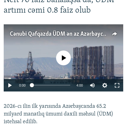
Neft 70 faiz bahalaşsa da, ÜDM
artımı cəmi 0.8 faiz olub
Cənubi Qafqazda ÜDM ən az Azərbaycanda artır: Qonşuları niyə Bakını qabaqlaya bilir?
No media source currently available
Auto
0:00
4:00
240p
2026-cı ilin ilk yarısında Azərbaycanda 65.2
360p
milyard manatlıq ümumi daxili məhsul (ÜDM)
480p
Auto
240p
360p
480p
istehsal edilib.
720p
720p
1080p
1080p