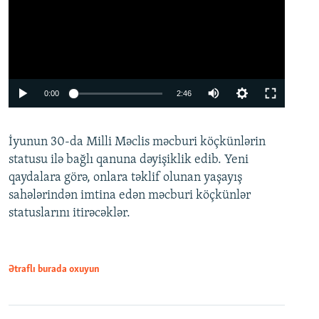
Auto
0:00
2:46
240p
İyunun 30-da Milli Məclis məcburi köçkünlərin
360p
statusu ilə bağlı qanuna dəyişiklik edib. Yeni
480p
qaydalara görə, onlara təklif olunan yaşayış
720p
sahələrindən imtina edən məcburi köçkünlər
statuslarını itirəcəklər.
1080p
Ətraflı burada oxuyun