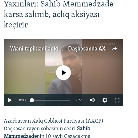
Yaxınları: Sahib Məmmədzadə
karsa salınıb, aclıq aksiyası
keçirir
'Məni təpiklədilər ki...' - Daşkəsəndə AXCP fəalının yaxınları onun həbsinə etiraz edirlər
No media source currently available
Auto
0:00
6:51
240p
Azərbaycan Xalq Cəbhəsi Partiyası (AXCP)
360p
Daşkəsən rayon şöbəsinin sədri
Sahib
480p
Auto
240p
360p
480p
Məmmədzadə
nin 10 saylı Cəzaçəkmə