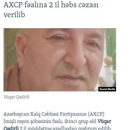
AXCP fəalına 2 il həbs cəzası
verilib
Vüqar Qədirli
Azərbaycan Xalq Cəbhəsi Partiyasının (AXCP)
İmişli rayon şöbəsinin fəalı, ikinci qrup əlil
Vüqar
Qədirli
2 il müddətinə azadlıqdan məhrum edilib.