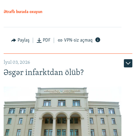
Ətraflı burada oxuyun
Auto
240p
360p
480p
Paylaş
PDF
VPN-siz açmaq
720p
1080p
İyul 03, 2026
Əsgər infarktdan ölüb?