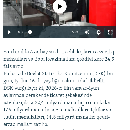
No media source currently available
Auto
0:00
5:23
240p
Son bir ildə Azərbaycanda istehlakçıların
360p
əczaçılıq
məhsulları və tibbi ləvazimatlara çəkdiyi xərc 24,9
480p
Auto
240p
360p
480p
faiz artıb.
720p
Bu barədə Dövlət Statistika Komitəsinin (DSK) bu
720p
1080p
gün, iyulun 16-da yaydığı məlumatda bildirilir.
1080p
DSK vurğulayır ki, 2026-cı ilin yanvar-iyun
aylarında pərakəndə ticarət şəbəkəsində
istehlakçılara 32,4 milyard manatlıq, o cümlədən
17,6 milyard manatlıq ərzaq məhsulları, içkilər və
tütün məmulatları, 14,8 milyard manatlıq qeyri-
ərzaq malları satılıb.