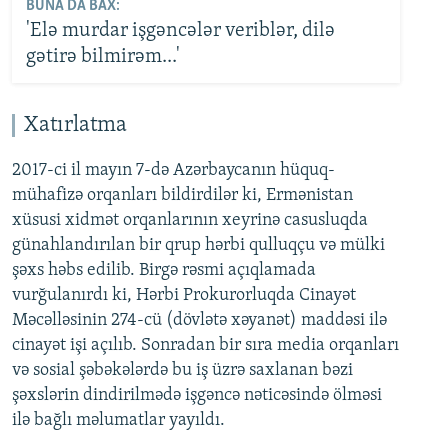
BUNA DA BAX:
'Elə murdar işgəncələr veriblər, dilə
gətirə bilmirəm...'
Xatırlatma
2017-ci il mayın 7-də Azərbaycanın hüquq-
mühafizə orqanları bildirdilər ki, Ermənistan
xüsusi xidmət orqanlarının xeyrinə casusluqda
günahlandırılan bir qrup hərbi qulluqçu və mülki
şəxs həbs edilib. Birgə rəsmi açıqlamada
vurğulanırdı ki, Hərbi Prokurorluqda Cinayət
Məcəlləsinin 274-cü (dövlətə xəyanət) maddəsi ilə
cinayət işi açılıb. Sonradan bir sıra media orqanları
və sosial şəbəkələrdə bu iş üzrə saxlanan bəzi
şəxslərin dindirilmədə işgəncə nəticəsində ölməsi
ilə bağlı məlumatlar yayıldı.