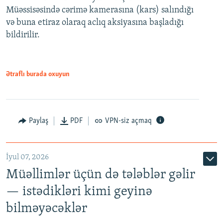
720p
Müəssisəsində cərimə kamerasına (kars) salındığı
720p
1080p
və buna etiraz olaraq aclıq aksiyasına başladığı
1080p
bildirilir.
Ətraflı burada oxuyun
Paylaş
PDF
VPN-siz açmaq
İyul 07, 2026
Müəllimlər üçün də tələblər gəlir
— istədikləri kimi geyinə
bilməyəcəklər