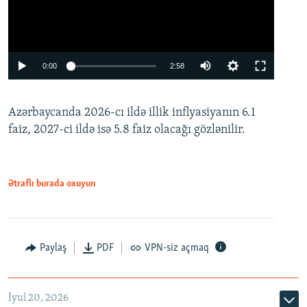
Auto
0:00
2:58
240p
Azərbaycanda 2026-cı ildə illik inflyasiyanın 6.1
360p
faiz, 2027-ci ildə isə 5.8 faiz olacağı gözlənilir.
480p
720p
1080p
Ətraflı burada oxuyun
Paylaş
PDF
VPN-siz açmaq
İyul 20, 2026
Auto
240p
360p
480p