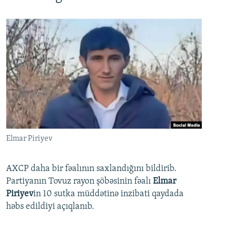
Elmar Piriyev
AXCP daha bir fəalının saxlandığını bildirib.
Partiyanın Tovuz rayon şöbəsinin fəalı
Elmar
Piriyev
in 10 sutka müddətinə inzibati qaydada
həbs edildiyi açıqlanıb.