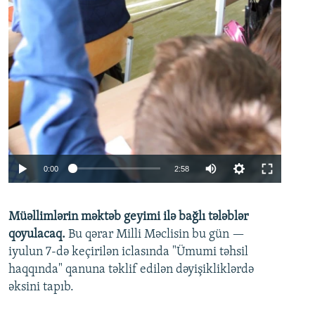
Auto
0:00
2:58
240p
Müəllimlərin məktəb geyimi ilə bağlı tələblər
360p
qoyulacaq.
Bu qərar Milli Məclisin bu gün —
480p
iyulun 7-də keçirilən iclasında "Ümumi təhsil
720p
haqqında" qanuna təklif edilən dəyişikliklərdə
əksini tapıb.
1080p