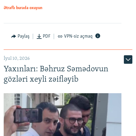
Ətraflı burada oxuyun
Paylaş
PDF
VPN-siz açmaq
İyul 10, 2026
Yaxınları: Bəhruz Səmədovun
gözləri xeyli zəifləyib