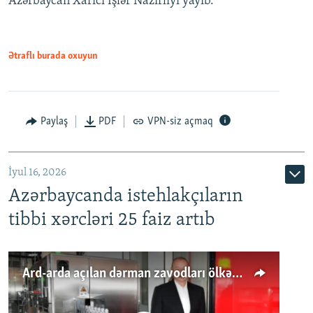
Azərbaycan Xarici İşlər Nazirliyi yayıb.
Ətraflı burada oxuyun
Paylaş
PDF
VPN-siz açmaq
İyul 16, 2026
Azərbaycanda istehlakçıların
tibbi xərcləri 25 faiz artıb
Ard-arda açılan dərman zavodları ölkənin tələbatını ödəyirmi?