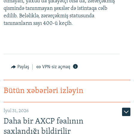
olmayan, yaxud da şikayətçi olsa da, zərərçəkmiş
qismində tanınmayan şəxslər də istintaqa cəlb
edilib. Beləliklə, zərərçəkmiş statusunda
tanınanların sayı 400-ü keçib.
Paylaş
VPN-siz açmaq
Bütün xəbərləri izləyin
İyul 31, 2026
Daha bir AXCP fəalının
saxlandığı bildirilir