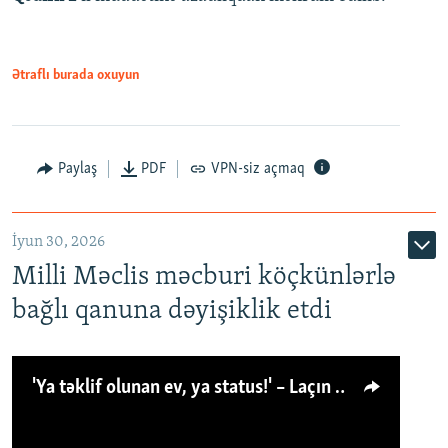
Ətraflı burada oxuyun
Paylaş
PDF
VPN-siz açmaq
İyun 30, 2026
Milli Məclis məcburi köçkünlərlə
bağlı qanuna dəyişiklik etdi
'Ya təklif olunan ev, ya status!' – Laçın köçkünü: 'Laçından başqa heç hara!'