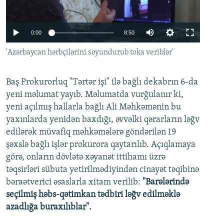
İNFOQRAFIKA
AZƏRBAYCAN ƏDƏBIYYATI KITABXANASI
MISSIYAMIZ
BIZI IZLƏ
KARIKATURA
İSLAM VƏ DEMOKRATIYA
PEŞƏ ETIKASI VƏ JURNALISTIKA STANDARTLARIMIZ
Auto
0:00
8:50
İZ - MƏDƏNIYYƏT PROQRAMI
MATERIALLARIMIZDAN ISTIFADƏ
240p
'Azərbaycan hərbçilərini soyundurub toka veriblər'
AZADLIQRADIOSU MOBIL TELEFONUNUZDA
RFE/RL-in bütün saytları
360p
BIZIMLƏ ƏLAQƏ
Baş Prokurorluq "Tərtər işi" ilə bağlı dekabrın 6-da
480p
Auto
240p
360p
480p
yeni məlumat yayıb. Məlumatda vurğulanır ki,
XƏBƏR BÜLLETENLƏRIMIZ
720p
yeni açılmış hallarla bağlı Ali Məhkəmənin bu
720p
1080p
1080p
yaxınlarda yenidən baxdığı, əvvəlki qərarların ləğv
edilərək müvafiq məhkəmələrə göndərilən 19
şəxslə bağlı işlər prokurora qaytarılıb. Açıqlamaya
görə, onların dövlətə xəyanət ittihamı üzrə
təqsirləri sübuta yetirilmədiyindən cinayət təqibinə
bəraətverici əsaslarla xitam verilib:
"Barələrində
seçilmiş həbs-qətimkan tədbiri ləğv edilməklə
azadlığa buraxılıblar".