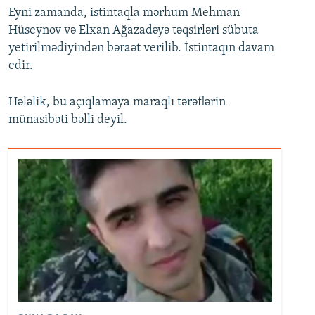
Eyni zamanda, istintaqla mərhum Mehman
Hüseynov və Elxan Ağazadəyə təqsirləri sübuta
yetirilmədiyindən bəraət verilib. İstintaqın davam
edir.
Hələlik, bu açıqlamaya maraqlı tərəflərin
münasibəti bəlli deyil.