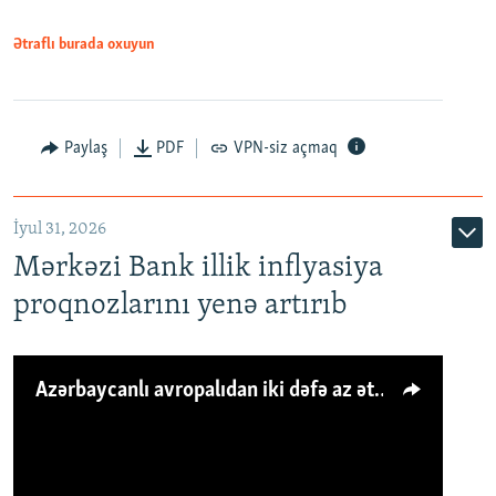
Ətraflı burada oxuyun
Paylaş
PDF
VPN-siz açmaq
İyul 31, 2026
Mərkəzi Bank illik inflyasiya
proqnozlarını yenə artırıb
Azərbaycanlı avropalıdan iki dəfə az ət yeyir, amma... 'Qiymət artımı qaçılmazdır'