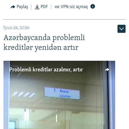
Auto
240p
360p
480p
Paylaş
PDF
VPN-siz açmaq
720p
1080p
İyun 26, 2026
Azərbaycanda problemli
kreditlər yenidən artır
Problemli kreditlər azalmır, artır