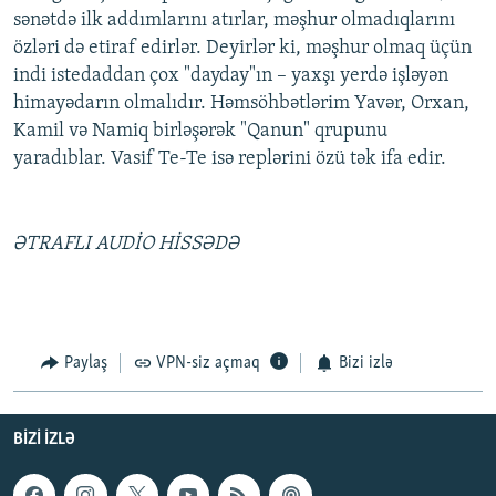
sənətdə ilk addımlarını atırlar, məşhur olmadıqlarını
özləri də etiraf edirlər. Deyirlər ki, məşhur olmaq üçün
indi istedaddan çox "dayday"ın – yaxşı yerdə işləyən
himayədarın olmalıdır. Həmsöhbətlərim Yavər, Orxan,
Kamil və Namiq birləşərək "Qanun" qrupunu
yaradıblar. Vasif Te-Te isə replərini özü tək ifa edir.
ƏTRAFLI AUDİO HİSSƏDƏ
Paylaş
VPN-siz açmaq
Bizi izlə
BIZI IZLƏ