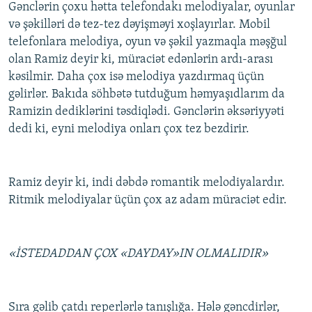
Gənclərin çoxu hətta telefondakı melodiyalar, oyunlar
və şəkilləri də tez-tez dəyişməyi xoşlayırlar. Mobil
telefonlara melodiya, oyun və şəkil yazmaqla məşğul
olan Ramiz deyir ki, müraciət edənlərin ardı-arası
kəsilmir. Daha çox isə melodiya yazdırmaq üçün
gəlirlər. Bakıda söhbətə tutduğum həmyaşıdlarım da
Ramizin dediklərini təsdiqlədi. Gənclərin əksəriyyəti
dedi ki, eyni melodiya onları çox tez bezdirir.
Ramiz deyir ki, indi dəbdə romantik melodiyalardır.
Ritmik melodiyalar üçün çox az adam müraciət edir.
«İSTEDADDAN ÇOX «DAYDAY»IN OLMALIDIR»
Sıra gəlib çatdı reperlərlə tanışlığa. Hələ gəncdirlər,