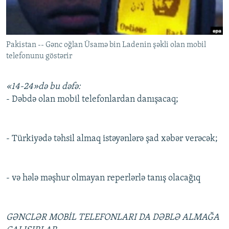
İNFOQRAFIKA
AZƏRBAYCAN ƏDƏBIYYATI KITABXANASI
MISSIYAMIZ
BIZI IZLƏ
KARIKATURA
İSLAM VƏ DEMOKRATIYA
PEŞƏ ETIKASI VƏ JURNALISTIKA STANDARTLARIMIZ
Pakistan -- Gənc oğlan Üsamə bin Ladenin şəkli olan mobil
İZ - MƏDƏNIYYƏT PROQRAMI
MATERIALLARIMIZDAN ISTIFADƏ
telefonunu göstərir
AZADLIQRADIOSU MOBIL TELEFONUNUZDA
RFE/RL-in bütün saytları
BIZIMLƏ ƏLAQƏ
«14-24»də bu dəfə:
- Dəbdə olan mobil telefonlardan danışacaq;
XƏBƏR BÜLLETENLƏRIMIZ
- Türkiyədə təhsil almaq istəyənlərə şad xəbər verəcək;
- və hələ məşhur olmayan reperlərlə tanış olacağıq
GƏNCLƏR MOBİL TELEFONLARI DA DƏBLƏ ALMAĞA