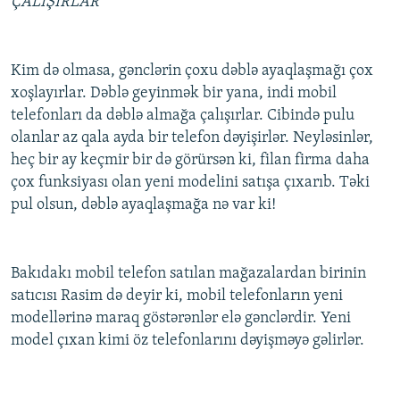
ÇALIŞIRLAR
Kim də olmasa, gənclərin çoxu dəblə ayaqlaşmağı çox
xoşlayırlar. Dəblə geyinmək bir yana, indi mobil
telefonları da dəblə almağa çalışırlar. Cibində pulu
olanlar az qala ayda bir telefon dəyişirlər. Neyləsinlər,
heç bir ay keçmir bir də görürsən ki, filan firma daha
çox funksiyası olan yeni modelini satışa çıxarıb. Təki
pul olsun, dəblə ayaqlaşmağa nə var ki!
Bakıdakı mobil telefon satılan mağazalardan birinin
satıcısı Rasim də deyir ki, mobil telefonların yeni
modellərinə maraq göstərənlər elə gənclərdir. Yeni
model çıxan kimi öz telefonlarını dəyişməyə gəlirlər.