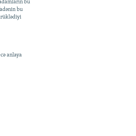
 adamların bu
fadənin bu
ürüklədiyi
ecə anlaya