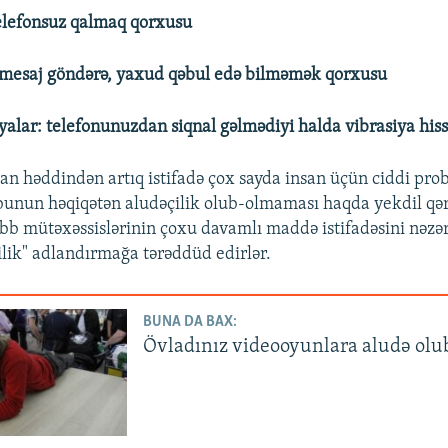
elefonsuz qalmaq qorxusu
 mesaj göndərə, yaxud qəbul edə bilməmək qorxusu
yalar: telefonunuzdan siqnal gəlmədiyi halda vibrasiya hiss
an həddindən artıq istifadə çox sayda insan üçün ciddi pr
bunun həqiqətən aludəçilik olub-olmaması haqda yekdil qə
ibb mütəxəssislərinin çoxu davamlı maddə istifadəsini nəz
çilik" adlandırmağa tərəddüd edirlər.
BUNA DA BAX:
Övladınız videooyunlara aludə olub