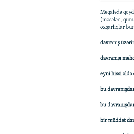
Məqalədə qeyd e
(məsələn, quma
oxşarlıqlar bun
davranış üzərin
davranışı məh
eyni hissi əld
bu davranışdan
bu davranışdan
bir müddət da