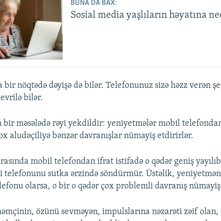
BUNA DA BAX:
Sosial media yaşlıların həyatına nec
 bir nöqtədə dəyişə də bilər. Telefonunuz sizə həzz verən ş
vrilə bilər.
n bir məsələdə rəyi yekdildir: yeniyetmələr mobil telefondan
x aludəçiliyə bənzər davranışlar nümayiş etdirirlər.
asında mobil telefondan ifrat istifadə o qədər geniş yayılıb 
i telefonunu sutka ərzində söndürmür. Üstəlik, yeniyetmən
lefonu olarsa, o bir o qədər çox problemli davranış nümayiş
əmçinin, özünü sevməyən, impulslarına nəzarəti zəif olan, 