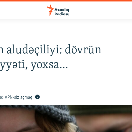
n aludəçiliyi: dövrün
yyəti, yoxsa...
VPN-siz açmaq