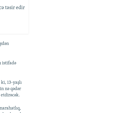
ə təsir edir
eydən
 istifadə
ki, 13-yaşlı
in nə qədər
 etdirəcək.
narahatlıq,