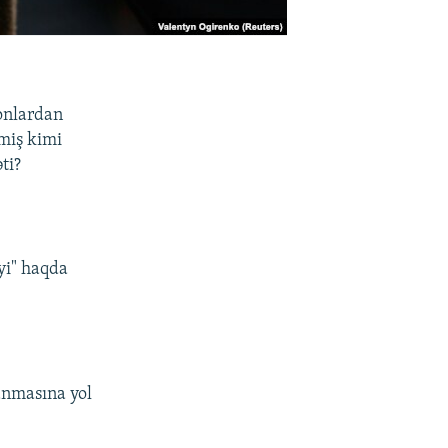
 onlardan
miş kimi
ti?
iyi" haqda
ranmasına yol