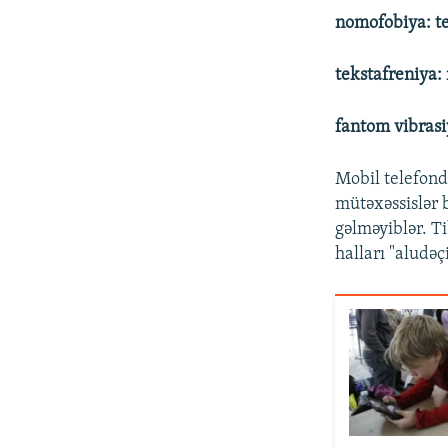
nomofobiya: t
tekstafreniya:
fantom vibrasi
Mobil telefond
mütəxəssislər 
gəlməyiblər. T
halları "aludə