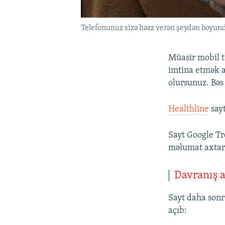
Telefonunuz sizə həzz verən şeydən boyundu
Müasir mobil te
imtina etmək 
olursunuz. Bəs
Healthline
sayt
Sayt Google Tre
məlumat axtara
Davranış a
Sayt daha sonra
açıb: