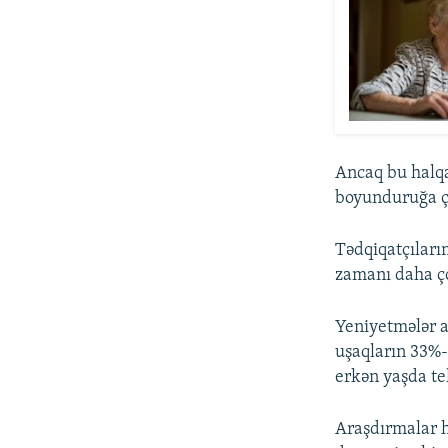
Ancaq bu halqa
boyunduruğa çe
Tədqiqatçıları
zamanı daha ço
Yeniyetmələr ar
uşaqların 33%-
erkən yaşda te
Araşdırmalar h