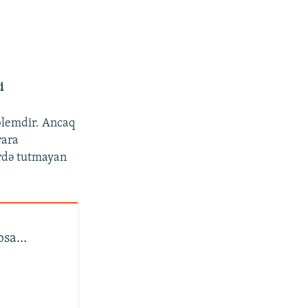
i
oblemdir. Ancaq
rara
ərdə tutmayan
sa...