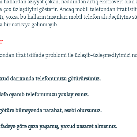
i hallardan əziyyət çəkən, həddindən artıq ekstrovert olan
 çox üzləşdiyini göstərir. Ancaq mobil telefondan ifrat isti
ğı, yoxsa bu halların insanları mobil telefon aludəçiliyinə s
ı bir nəticəyə gəlinməyib.
r
fondan ifrat istifadə problemi ilə üzləşib-üzləşmədiyimizi n
axud darıxanda telefonunuzu götürürsünüz.
dəfə oyanıb telefonunuzu yoxlayırsınız.
ötürə bilməyəndə narahat, əsəbi olursunuz.
ifadəyə görə qəza yaşamış, yaxud xəsarət almısınız.