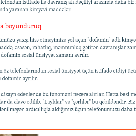
lefondan istifadə ilə davranış aludəçiliyi arasında daha b
ində yaranan kimyəvi maddələr.
sa boyunduruq
ümüzü yaxşı hiss etməyimizə yol açan "dofamin" adlı kimy
maddə, əsasən, rahatlıq, məmnunluq gətirən davranışlar zama
 dofamin sosial ünsiyyət zamanı ayrılır.
n öz telefonlarından sosial ünsiyyət üçün istifadə etdiyi ü
 dofamin ayrılır.
 dizayn edənlər də bu fenomeni nəzərə alırlar. Hətta bəzi mo
ar da əlavə edilib. "Layklar" və "şərhlər" bu qəbildəndir. Biz
lənilməyən ardıcıllıqla aldığımız üçün telefonumuzu daha t