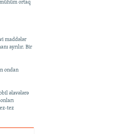
ir mühüm ortaq
əvi maddələr
nı ayrılır. Bir
çün ondan
bil əlavələrə
 onları
ez-tez