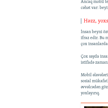
Ancaq mobil te
cəhət var: bey
Həzz, yox
İnsan beyni öz
ifraz edir. Bu 
çox insanlarda
Çox sayda insa
istifadə zamanı
Mobil əlavələri
sosial mükafatl
əvvəlcədən göz
yoxlayırıq.