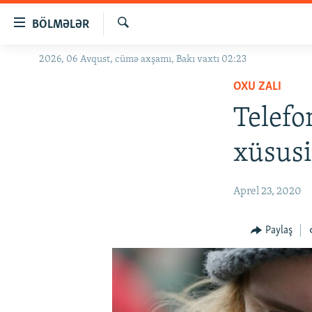
Keçid
BÖLMƏLƏR
linkləri
Axtar
Əsas
2026, 06 Avqust, cümə axşamı, Bakı vaxtı 02:23
GÜNDƏM
məzmuna
OXU ZALI
#İZAHLA
qayıt
Əsas
Telefo
KORRUPSIOMETR
naviqasiyaya
#ƏSLINDƏ
qayıt
xüsusi
Axtarışa
FƏRQƏ BAX
keç
QANUNI DOĞRU
Aprel 23, 2020
ARAŞDIRMA
Paylaş
MULTIMEDIA
RADIO ARXIV
VIDEO
HAQQIMIZDA
FOTOQALEREYA
OXU ZALI