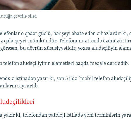
ruğa çevrilə bilər.
lefonlar o qədər güclü, hər şeyi əhatə edən cihazlardır ki,
az qala qeyri-mümkündür. Telefonunuz itəndə özünüzü itir
 görəsən, bu dövrün xüsusiyyətidir, yoxsa aludəçiliyin əlamə
ı telefon aludəçiliyinin əlamətləri haqda məqalə dərc edib.
nds-ə istinadən yazır ki, son 5 ildə "mobil telefon aludəçil
nların sayı artıb.
ludəçilikləri
 yazır ki, telefondan patoloji istifadə yeni terminlərin ya