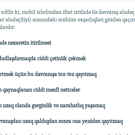
dilir ki, mobil telefondan ifrat istifadə ilə davranış aludəçi
r aludəçiliyi) arasındakı mühüm oxşarlıqları gözdən qaçı
lardır:
də nəzarətin itirilməsi
dudlaşdırmaqda ciddi çətinlik çəkmək
ə etmək üçün bu davranışa tez-tez qayıtmaq
 qaynaqlanan ciddi mənfi nəticələr
 uzaq olanda gərginlik və narahatlıq yaşamaq
vranışdan uzaq qaldıqdan sonra ona yenidən qayıtmaq