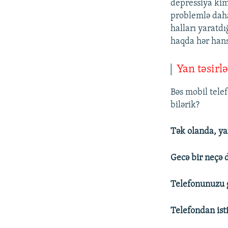
depressiya kim
problemlə daha
halları yaratdı
haqda hər hans
Yan təsirlə
Bəs mobil tele
bilərik?
Tək olanda, y
Gecə bir neçə 
Telefonunuzu g
Telefondan ist