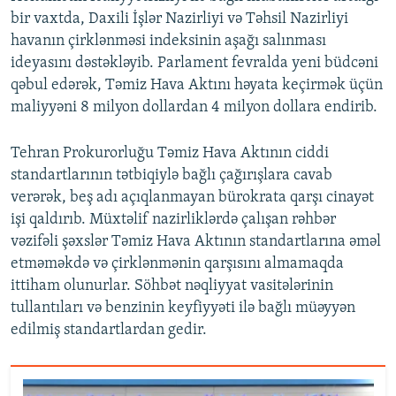
bir vaxtda, Daxili İşlər Nazirliyi və Təhsil Nazirliyi
havanın çirklənməsi indeksinin aşağı salınması
ideyasını dəstəkləyib. Parlament fevralda yeni büdcəni
qəbul edərək, Təmiz Hava Aktını həyata keçirmək üçün
maliyyəni 8 milyon dollardan 4 milyon dollara endirib.
Tehran Prokurorluğu Təmiz Hava Aktının ciddi
standartlarının tətbiqiylə bağlı çağırışlara cavab
verərək, beş adı açıqlanmayan bürokrata qarşı cinayət
işi qaldırıb. Müxtəlif nazirliklərdə çalışan rəhbər
vəzifəli şəxslər Təmiz Hava Aktının standartlarına əməl
etməməkdə və çirklənmənin qarşısını almamaqda
ittiham olunurlar. Söhbət nəqliyyat vasitələrinin
tullantıları və benzinin keyfiyyəti ilə bağlı müəyyən
edilmiş standartlardan gedir.