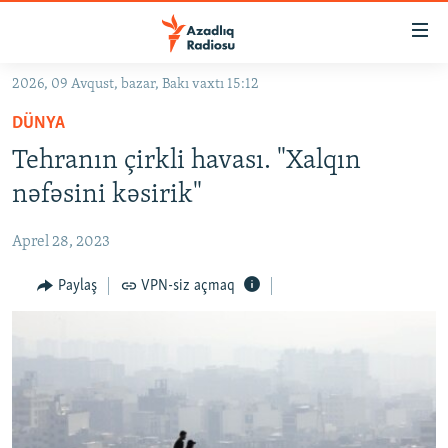
Keçid
linkləri
Əsas
2026, 09 Avqust, bazar, Bakı vaxtı 15:12
məzmuna
GÜNDƏM
DÜNYA
qayıt
#İZAHLA
Əsas
Tehranın çirkli havası. "Xalqın
KORRUPSIOMETR
naviqasiyaya
nəfəsini kəsirik"
qayıt
#ƏSLINDƏ
Axtarışa
Aprel 28, 2023
FƏRQƏ BAX
keç
QANUNI DOĞRU
Paylaş
VPN-siz açmaq
ARAŞDIRMA
MULTIMEDIA
RADIO ARXIV
VIDEO
HAQQIMIZDA
FOTOQALEREYA
OXU ZALI