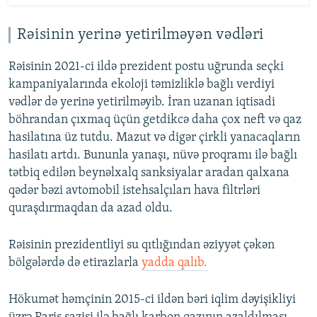
Rəisinin yerinə yetirilməyən vədləri
Rəisinin 2021-ci ildə prezident postu uğrunda seçki
kampaniyalarında ekoloji təmizliklə bağlı verdiyi
vədlər də yerinə yetirilməyib. İran uzanan iqtisadi
böhrandan çıxmaq üçün getdikcə daha çox neft və qaz
hasilatına üz tutdu. Mazut və digər çirkli yanacaqların
hasilatı artdı. Bununla yanaşı, nüvə proqramı ilə bağlı
tətbiq edilən beynəlxalq sanksiyalar aradan qalxana
qədər bəzi avtomobil istehsalçıları hava filtrləri
quraşdırmaqdan da azad oldu.
Rəisinin prezidentliyi su qıtlığından əziyyət çəkən
bölgələrdə də etirazlarla
yadda qalıb.
Hökumət həmçinin 2015-ci ildən bəri iqlim dəyişikliyi