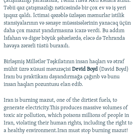
çatışmazlığı yarananda, Təmiz Hava Aktı kənara atıldı.
Təbii qaz çatışmazlığı nəticəsində bir çox ev və iş yeri
işıqsız qaldı. İctimai qəzəblə üzləşən məmurlar istilik
stansiyalarının və sənaye müəssisələrinin yanacaq üçün
daha çox mazut yandırmasına icazə verdi. Bu addım
İsfahan və digər böyük şəhərlərdə, eləcə də Tehranda
havaya zərərli tüstü buraxdı.
Birləşmiş Millətlər Təşkilatının insan haqları və ətraf
mühit üzrə xüsusi məruzəçisi
Devid Boyd
(David Boyd)
İranı bu praktikanı dayandırmağa çağırıb və bunu
insan haqları pozuntusu elan edib.
Iran is burning mazut, one of the dirtiest fuels, to
generate electricity.This produces massive volumes of
toxic air pollution, which poisons millions of people in
Iran, violating their human rights, including the right to
a healthy environment.Iran must stop burning mazut!