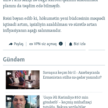
üzrə Paris sazişi ilə bağlı karbon qazının azaldılması
planını da təqdim edə bilməyib.
Rəisi bəyan edib ki, hökumətin yeni büdcəsinin məqsədi
iqtisadi artım, işsizliyin azaldılması və sürətlə artan
inflyasiyanın aşağı salınmasıdır.
Paylaş
VPN-siz açmaq
Bizi izlə
Gündəm
Savaşsız keçən bir il - Azərbaycanla
Ermənistan sülhə nə qədər yaxındır?
'Guya Əli Kərimliyə 850 min
göndərib' – keçmiş mühafizəçi
tutuldu, Bakıya verilə bilər