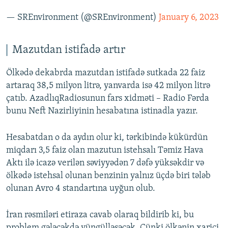
— SREnvironment (@SREnvironment)
January 6, 2023
Mazutdan istifadə artır
Ölkədə dekabrda mazutdan istifadə sutkada 22 faiz
artaraq 38,5 milyon litrə, yanvarda isə 42 milyon litrə
çatıb. AzadlıqRadiosunun fars xidməti – Radio Fərda
bunu Neft Nazirliyinin hesabatına istinadla yazır.
Hesabatdan o da aydın olur ki, tərkibində kükürdün
miqdarı 3,5 faiz olan mazutun istehsalı Təmiz Hava
Aktı ilə icazə verilən səviyyədən 7 dəfə yüksəkdir və
ölkədə istehsal olunan benzinin yalnız üçdə biri tələb
olunan Avro 4 standartına uyğun olub.
İran rəsmiləri etiraza cavab olaraq bildirib ki, bu
problem gələcəkdə yüngülləşəcək. Çünki ölkənin xarici