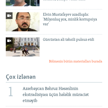
Elvin Mustafayev azadlıqda:
'Milyonluq yox, minlik korrupsiya
var'
Gürcüstan ali təhsili pulsuz etdi
Bölmənin bütün materialları burada
Çox izlənən
1
Azərbaycan Bəhruz Həsənlinin
ekstradisiyası üçün hələlik müraciət
etməyib