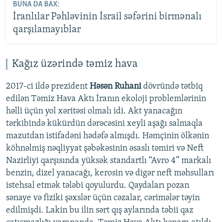
BUNA DA BAX:
İranlılar Pəhləvinin İsrail səfərini birmənalı
qarşılamayıblar
Kağız üzərində təmiz hava
2017-ci ildə prezident
Həsən Ruhani
dövründə tətbiq
edilən Təmiz Hava Aktı İranın ekoloji problemlərinin
həlli üçün yol xəritəsi olmalı idi. Akt yanacağın
tərkibində kükürdün dərəcəsini xeyli aşağı salmaqla
mazutdan istifadəni hədəfə almışdı. Həmçinin ölkənin
köhnəlmiş nəqliyyat şəbəkəsinin əsaslı təmiri və Neft
Nazirliyi qarşısında yüksək standartlı “Avro 4” markalı
benzin, dizel yanacağı, kerosin və digər neft məhsulları
istehsal etmək tələbi qoyulurdu. Qaydaları pozan
sənaye və fiziki şəxslər üçün cəzalar, cərimələr təyin
edilmişdi. Lakin bu ilin sərt qış aylarında təbii qaz