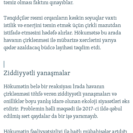
təmiz olması faktını qınayıblar.
Tənqidçilər rəsmi orqanların kəskin soyuqlar vaxtı
istilik və enerjini təmin etmək üçün çirkli mazutdan
istifadə etməsini hədəfə alırlar. Hökumətsə bu arada
havanın çirklənməsi ilə mübarizə xərclərini yarıya
qədər azaldacaq büdcə layihəsi təqdim etdi.
Ziddiyyətli yanaşmalar
Hökumətin belə bir reaksiyası İrada havanın
çirklənməsi töhfə verən ziddiyyətli yanaşmaları və
onilliklər boyu yanlış idarə olunan ekoloji siyasətləri əks
etdirir. Problemin həlli məqsədi ilə 2017-ci ildə qəbul
edilmiş sərt qaydalar da bir işə yaramayıb.
Hökumətin fəaliyyətsizliyi ilə bağlı mübahisələr artdığı