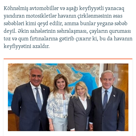
Köhnəlmiş avtomobillər və aşağı keyfiyyətli yanacaq
yandıran motosikletlər havanın çirklənməsinin əsas
səbəbləri kimi qeyd edilir, amma bunlar yeganə səbəb
deyil. Əkin sahələrinin səhralaşması, çayların quruması
toz və qum fırtınalarına gətirib çıxarır ki, bu da havanın
keyfiyyətini azaldır.