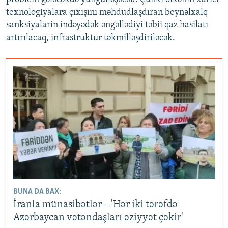
texnologiyalara çıxışını məhdudlaşdıran beynəlxalq
sanksiyalarin indəyədək əngəllədiyi təbii qaz hasilatı
artırılacaq, infrastruktur təkmilləşdiriləcək.
BUNA DA BAX:
İranla münasibətlər – 'Hər iki tərəfdə
Azərbaycan vətəndaşları əziyyət çəkir'