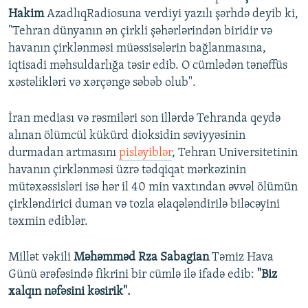
Hakim
AzadlıqRadiosuna verdiyi yazılı şərhdə deyib ki,
"Tehran dünyanın ən çirkli şəhərlərindən biridir və
havanın çirklənməsi müəssisələrin bağlanmasına,
iqtisadi məhsuldarlığa təsir edib. O cümlədən tənəffüs
xəstəlikləri və xərçəngə səbəb olub".
İran mediası və rəsmiləri son illərdə Tehranda qeydə
alınan ölümcül kükürd dioksidin səviyyəsinin
durmadan artmasını
pisləyiblər
, Tehran Universitetinin
havanın çirklənməsi üzrə tədqiqat mərkəzinin
mütəxəssisləri isə hər il 40 min vaxtından əvvəl ölümün
çirkləndirici duman və tozla əlaqələndirilə biləcəyini
təxmin ediblər.
Millət vəkili
Məhəmməd Rza Sabagian
Təmiz Hava
Günü ərəfəsində fikrini bir cümlə ilə ifadə edib:
"Biz
xalqın nəfəsini kəsirik".