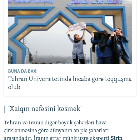
BUNA DA BAX:
Tehran Universitetində hicaba görə toqquşma
olub
"Xalqın nəfəsini kəsmək"
Tehran və İranın digər böyük şəhərləri hava
çirklənməsinə görə dünyanın ən pis şəhərləri
arasındadır. İranın ətraf mühit üzrə eksperti
Şirin