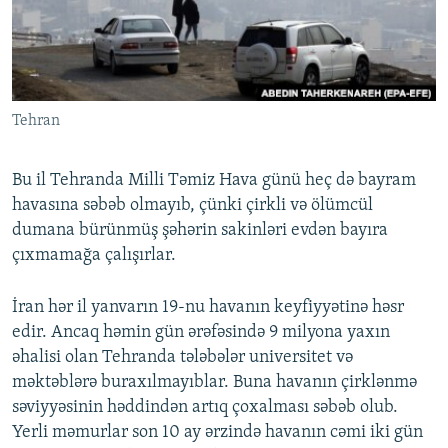
İNFOQRAFIKA
AZƏRBAYCAN ƏDƏBIYYATI KITABXANASI
MISSIYAMIZ
BIZI IZLƏ
KARIKATURA
İSLAM VƏ DEMOKRATIYA
PEŞƏ ETIKASI VƏ JURNALISTIKA STANDARTLARIMIZ
İZ - MƏDƏNIYYƏT PROQRAMI
MATERIALLARIMIZDAN ISTIFADƏ
Tehran
AZADLIQRADIOSU MOBIL TELEFONUNUZDA
RFE/RL-in bütün saytları
BIZIMLƏ ƏLAQƏ
Bu il Tehranda Milli Təmiz Hava günü heç də bayram
XƏBƏR BÜLLETENLƏRIMIZ
havasına səbəb olmayıb, çünki çirkli və ölümcül
dumana bürünmüş şəhərin sakinləri evdən bayıra
çıxmamağa çalışırlar.
İran hər il yanvarın 19-nu havanın keyfiyyətinə həsr
edir. Ancaq həmin gün ərəfəsində 9 milyona yaxın
əhalisi olan Tehranda tələbələr universitet və
məktəblərə buraxılmayıblar. Buna havanın çirklənmə
səviyyəsinin həddindən artıq çoxalması səbəb olub.
Yerli məmurlar son 10 ay ərzində havanın cəmi iki gün