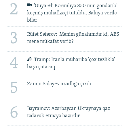
2
'Guya Əli Kərimliyə 850 min göndərib' –
keçmiş mühafizəçi tutuldu, Bakıya verilə
bilər
3
Rüfət Səfərov: 'Mənim günahımdır ki, ABŞ
mənə mükafat verib?'
4
Tramp: İranla müharibə 'çox tezliklə'
başa çatacaq
5
Zamin Salayev azadlığa çıxıb
6
Bayramov: Azərbaycan Ukraynaya qaz
tədarük etməyə hazırdır