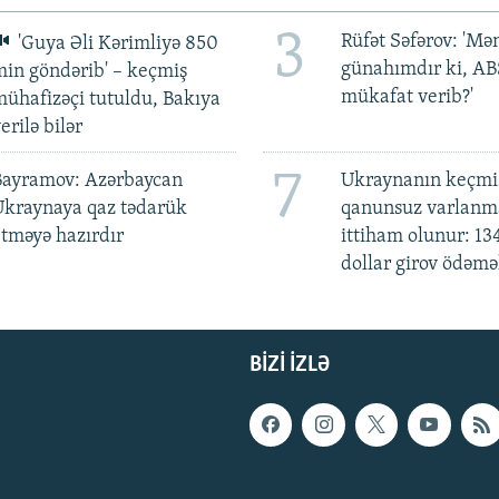
3
Rüfət Səfərov: 'M
'Guya Əli Kərimliyə 850
günahımdır ki, A
in göndərib' – keçmiş
mükafat verib?'
ühafizəçi tutuldu, Bakıya
erilə bilər
7
Bayramov: Azərbaycan
Ukraynanın keçmiş
Ukraynaya qaz tədarük
qanunsuz varlan
tməyə hazırdır
ittiham olunur: 13
dollar girov ödəmə
BIZI IZLƏ