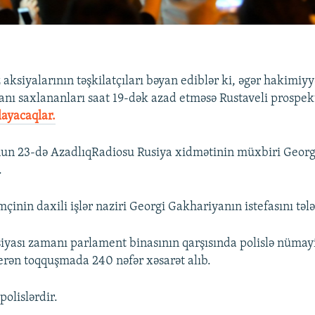
z aksiyalarının təşkilatçıları bəyan ediblər ki, əgər hakimiyy
anı saxlananları saat 19-dək azad etməsə Rustaveli prospe
layacaqlar.
nun 23-də AzadlıqRadiosu Rusiya xidmətinin müxbiri Geor
.
çinin daxili işlər naziri Georgi Gakhariyanın istefasını tələ
siyası zamanı parlament binasının qarşısında polislə nümayi
erən toqquşmada 240 nəfər xəsarət alıb.
olislərdir.