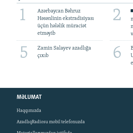
1
2
Azərbaycan Bəhruz
Həsənlinin ekstradisiyası
m
üçün hələlik müraciət
m
etməyib
v
5
6
Zamin Salayev azadlığa
çıxıb
e
MƏLUMAT
Haqqımızda
AzadlıqRadiosu mobil telefonuzda