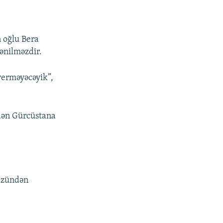
n oğlu Bera
lənilməzdir.
verməyəcəyik”,
-dən Gürcüstana
 üzündən