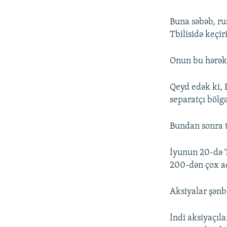
Buna səbəb, ru
Tbilisidə keçir
Onun bu hərəkə
Qeyd edək ki, 
separatçı bölg
Bundan sonra t
İyunun 20-də T
200-dən çox ad
Aksiyalar şənb
İndi aksiyaçıla