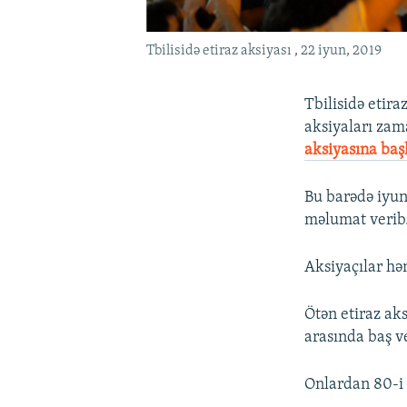
Tbilisidə etiraz aksiyası , 22 iyun, 2019
Tbilisidə etira
aksiyaları zam
aksiyasına baş
Bu barədə iyu
məlumat verib
Aksiyaçılar həm
Ötən etiraz ak
arasında baş v
Onlardan 80-i p