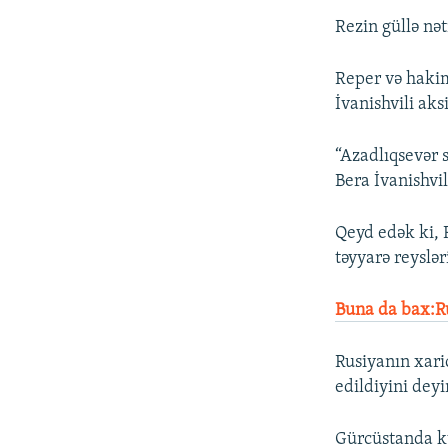
Rezin güllə nət
Reper və hakim
İvanishvili aks
“Azadlıqsevər 
Bera İvanishvi
Qeyd edək ki, 
təyyarə reyslər
Buna da bax:Ru
Rusiyanın xaric
edildiyini deyi
Gürcüstanda kü