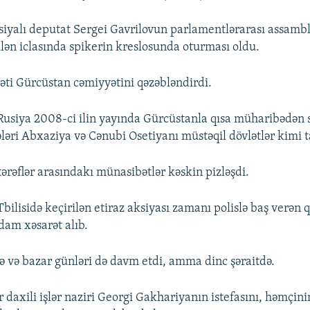
siyalı deputat Sergei Gavrilovun parlamentlərarası assamb
ilən iclasında spikerin kreslosunda oturması oldu.
ti Gürcüstan cəmiyyətini qəzəbləndirdi.
Rusiya 2008-ci ilin yayında Gürcüstanla qısa müharibədən 
ələri Abxaziya və Cənubi Osetiyanı müstəqil dövlətlər kimi t
ərəflər arasındakı münasibətlər kəskin pizləşdi.
bilisidə keçirilən etiraz aksiyası zamanı polislə baş verən
am xəsarət alıb.
ə və bazar günləri də davm etdi, amma dinc şəraitdə.
r daxili işlər naziri Georgi Gakhariyanın istefasını, həmçini