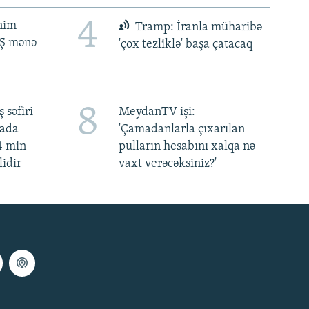
4
ənim
Tramp: İranla müharibə
BŞ mənə
'çox tezliklə' başa çatacaq
8
 səfiri
MeydanTV işi:
mada
'Çamadanlarla çıxarılan
4 min
pulların hesabını xalqa nə
lidir
vaxt verəcəksiniz?'