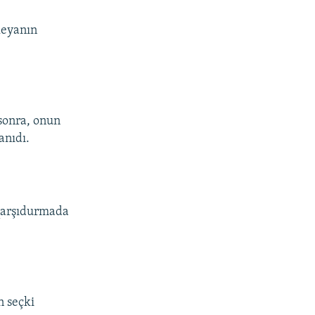
leyanın
sonra, onun
anıdı.
 qarşıdurmada
n seçki