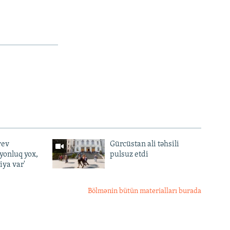
yev
Gürcüstan ali təhsili
lyonluq yox,
pulsuz etdi
iya var'
Bölmənin bütün materialları burada