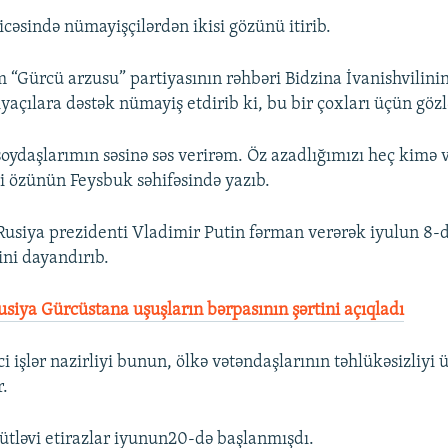
icəsində nümayişçilərdən ikisi gözünü itirib.
 “Gürcü arzusu” partiyasının rəhbəri Bidzina İvanishvilini
iyaçılara dəstək nümayiş etdirib ki, bu bir çoxları üçün göz
soydaşlarımın səsinə səs verirəm. Öz azadlığımızı heç kimə 
li özünün Feysbuk səhifəsində yazıb.
Rusiya prezidenti Vladimir Putin fərman verərək iyulun 8
ini dayandırıb.
siya Gürcüstana uşuşların bərpasının şərtini açıqladı
i işlər nazirliyi bunun, ölkə vətəndaşlarının təhlükəsizliyi
r.
tləvi etirazlar iyunun20-də başlanmışdı.