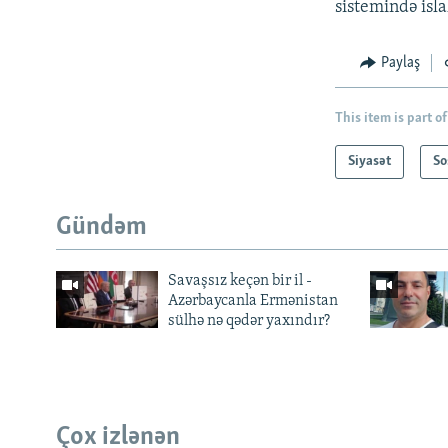
sistemində isla
Paylaş
This item is part of
Siyasət
So
Gündəm
Savaşsız keçən bir il -
Azərbaycanla Ermənistan
sülhə nə qədər yaxındır?
Çox izlənən