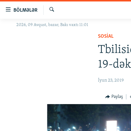
Keçid
BÖLMƏLƏR
linkləri
Axtar
Əsas
2026, 09 Avqust, bazar, Bakı vaxtı 11:01
GÜNDƏM
məzmuna
SOSIAL
#İZAHLA
qayıt
Əsas
Tbilis
KORRUPSIOMETR
naviqasiyaya
#ƏSLINDƏ
qayıt
19-dək
Axtarışa
FƏRQƏ BAX
keç
QANUNI DOĞRU
İyun 23, 2019
ARAŞDIRMA
Paylaş
MULTIMEDIA
RADIO ARXIV
VIDEO
HAQQIMIZDA
FOTOQALEREYA
OXU ZALI