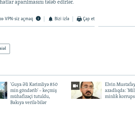
hatlar aparılmasını tələb edirlər.
VPN-siz açmaq
Bizi izlə
Çap et
sial
'Guya Əli Kərimliyə 850
Elvin Mustafa
min göndərib' – keçmiş
azadlıqda: 'Mi
mühafizəçi tutuldu,
minlik korrups
Bakıya verilə bilər