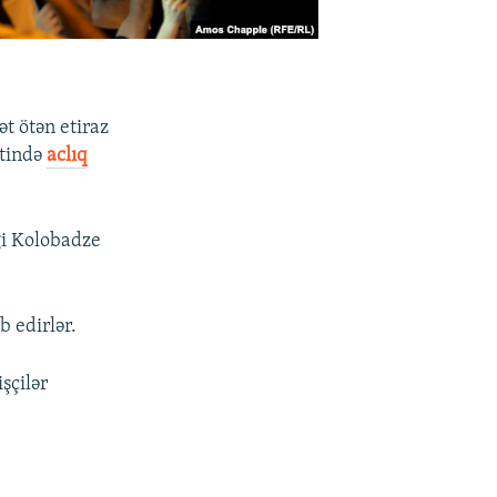
ət ötən etiraz
ktində
aclıq
gi Kolobadze
b edirlər.
şçilər