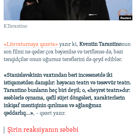
İNFOQRAFIKA
AZƏRBAYCAN ƏDƏBIYYATI KITABXANASI
MISSIYAMIZ
BIZI IZLƏ
KARIKATURA
İSLAM VƏ DEMOKRATIYA
PEŞƏ ETIKASI VƏ JURNALISTIKA STANDARTLARIMIZ
K.Tarantino
İZ - MƏDƏNIYYƏT PROQRAMI
MATERIALLARIMIZDAN ISTIFADƏ
AZADLIQRADIOSU MOBIL TELEFONUNUZDA
RFE/RL-in bütün saytları
«Literaturnaya qazeta»
yazır ki,
Kventin Tarantino
nun
BIZIMLƏ ƏLAQƏ
son filmi nə qədər çox bəyənilsə və təriflənsə də, bəzi
tənqidçilər onun uğursuz tərəflərini də qeyd ediblər.
XƏBƏR BÜLLETENLƏRIMIZ
«Stanislavskinin vaxtından bəri incəsənətdə iki
istiqamətdən danışılır: həyəcan teatrı və təsəvvür teatrı.
Tarantino bunların heç biri deyil; o, «heyrət teatrı»dır:
əsəblərlə oynama, qəfil süjet döngələri, xarakterlərin
inkişaf məntiqinin qırılması və ağlasığmaz
qəddarlıq...»
, – qəzet yazır.
Şirin reaksiyanın səbəbi