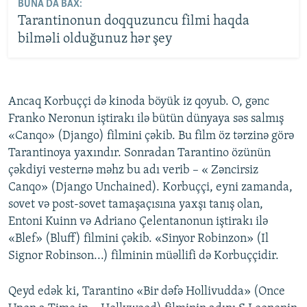
BUNA DA BAX:
Tarantinonun doqquzuncu filmi haqda
bilməli olduğunuz hər şey
Ancaq Korbuççi də kinoda böyük iz qoyub. O, gənc
Franko Neronun iştirakı ilə bütün dünyaya səs salmış
«Canqo» (Django) filmini çəkib. Bu film öz tərzinə görə
Tarantinoya yaxındır. Sonradan Tarantino özünün
çəkdiyi vesternə məhz bu adı verib – « Zəncirsiz
Canqo» (Django Unchained). Korbuççi, eyni zamanda,
sovet və post-sovet tamaşaçısına yaxşı tanış olan,
Entoni Kuinn və Adriano Çelentanonun iştirakı ilə
«Blef» (Bluff) filmini çəkib. «Sinyor Robinzon» (Il
Signor Robinson...) filminin müəllifi də Korbuççidir.
Qeyd edək ki, Tarantino «Bir dəfə Hollivudda» (Once