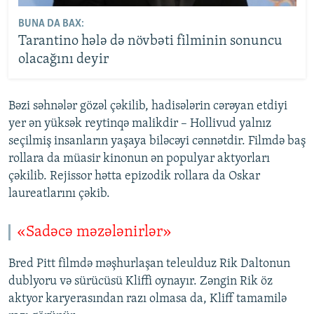
BUNA DA BAX:
Tarantino hələ də növbəti filminin sonuncu
olacağını deyir
Bəzi səhnələr gözəl çəkilib, hadisələrin cərəyan etdiyi
yer ən yüksək reytinqə malikdir – Hollivud yalnız
seçilmiş insanların yaşaya biləcəyi cənnətdir. Filmdə baş
rollara da müasir kinonun ən populyar aktyorları
çəkilib. Rejissor hətta epizodik rollara da Oskar
laureatlarını çəkib.
«Sadəcə məzələnirlər»
Bred Pitt filmdə məşhurlaşan teleulduz Rik Daltonun
dublyoru və sürücüsü Kliffi oynayır. Zəngin Rik öz
aktyor karyerasından razı olmasa da, Kliff tamamilə