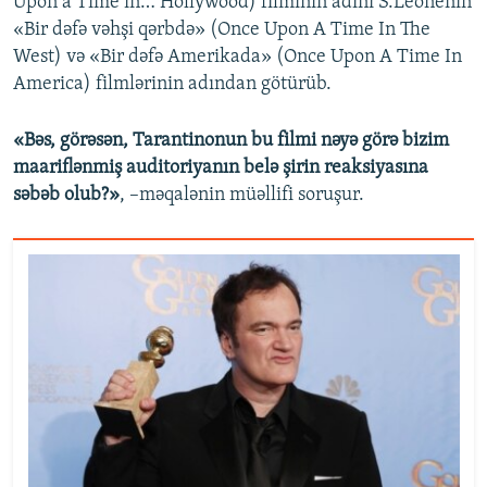
Upon a Time in… Hollywood) filminin adını S.Leonenin
«Bir dəfə vəhşi qərbdə» (Once Upon A Time In The
West) və «Bir dəfə Amerikada» (Once Upon A Time In
America) filmlərinin adından götürüb.
«Bəs, görəsən, Tarantinonun bu filmi nəyə görə bizim
maariflənmiş auditoriyanın belə şirin reaksiyasına
səbəb olub?»
, –məqalənin müəllifi soruşur.