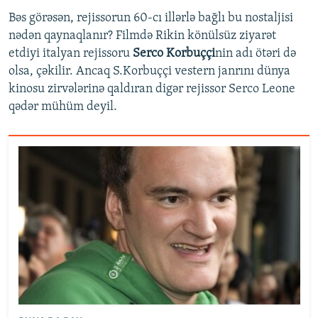
Bəs görəsən, rejissorun 60-cı illərlə bağlı bu nostaljisi
nədən qaynaqlanır? Filmdə Rikin könülsüz ziyarət
etdiyi italyan rejissoru
Serco Korbuççi
nin adı ötəri də
olsa, çəkilir. Ancaq S.Korbuççi vestern janrını dünya
kinosu zirvələrinə qaldıran digər rejissor Serco Leone
qədər mühüm deyil.