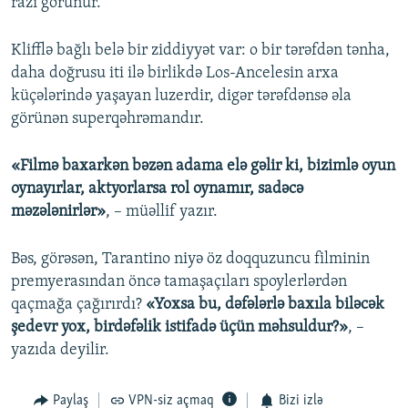
razı görünür.
Klifflə bağlı belə bir ziddiyyət var: o bir tərəfdən tənha,
daha doğrusu iti ilə birlikdə Los-Ancelesin arxa
küçələrində yaşayan luzerdir, digər tərəfdənsə əla
görünən superqəhrəmandır.
«Filmə baxarkən bəzən adama elə gəlir ki, bizimlə oyun
oynayırlar, aktyorlarsa rol oynamır, sadəcə
məzələnirlər»
, – müəllif yazır.
Bəs, görəsən, Tarantino niyə öz doqquzuncu filminin
premyerasından öncə tamaşaçıları spoylerlərdən
qaçmağa çağırırdı?
«Yoxsa bu, dəfələrlə baxıla biləcək
şedevr yox, birdəfəlik istifadə üçün məhsuldur?»
, –
yazıda deyilir.
Paylaş
VPN-siz açmaq
Bizi izlə