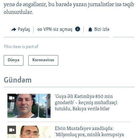
yenə də əngəllənir, bu barədə yazan jurnalistlər isə təqib
olunurdular.
Paylaş
VPN-siz açmaq
Bizi izlə
This item is part of
Dünya
Koronavirus
Gündəm
'Guya Əli Kərimliyə 850 min
göndərib' – keçmiş mühafizəçi
tutuldu, Bakıya verilə bilər
Elvin Mustafayev azadlıqda:
'Milyonluq yox, minlik korrupsiya