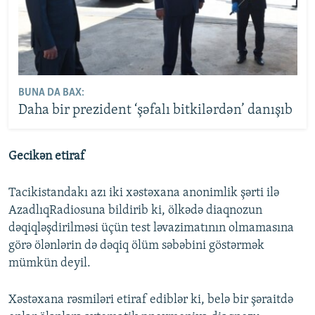
BUNA DA BAX:
Daha bir prezident ‘şəfalı bitkilərdən’ danışıb
Gecikən etiraf
Tacikistandakı azı iki xəstəxana anonimlik şərti ilə
AzadlıqRadiosuna bildirib ki, ölkədə diaqnozun
dəqiqləşdirilməsi üçün test ləvazimatının olmamasına
görə ölənlərin də dəqiq ölüm səbəbini göstərmək
mümkün deyil.
Xəstəxana rəsmiləri etiraf ediblər ki, belə bir şəraitdə