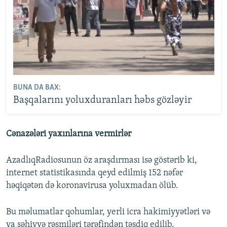
BUNA DA BAX:
Başqalarını yoluxduranları həbs gözləyir
Cənazələri yaxınlarına vermirlər
AzadlıqRadiosunun öz araşdırması isə göstərib ki,
internet statistikasında qeyd edilmiş 152 nəfər
həqiqətən də koronavirusa yoluxmadan ölüb.
Bu məlumatlar qohumlar, yerli icra hakimiyyətləri və
ya səhiyyə rəsmiləri tərəfindən təsdiq edilib.