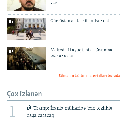
var'
Gürcüstan ali təhsili pulsuz etdi
Metroda 11 aylıq fasilə: 'Daşınma
pulsuz olsun'
Bölmənin bütün materialları burada
Çox izlənən
1
Tramp: İranla müharibə 'çox tezliklə'
başa çatacaq