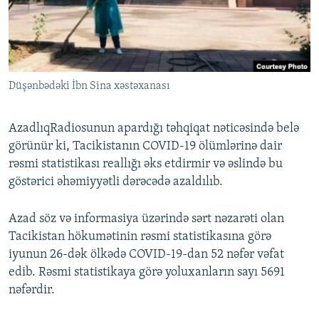
İNFOQRAFIKA
AZƏRBAYCAN ƏDƏBIYYATI KITABXANASI
MISSIYAMIZ
BIZI IZLƏ
KARIKATURA
İSLAM VƏ DEMOKRATIYA
PEŞƏ ETIKASI VƏ JURNALISTIKA STANDARTLARIMIZ
İZ - MƏDƏNIYYƏT PROQRAMI
MATERIALLARIMIZDAN ISTIFADƏ
Düşənbədəki İbn Sina xəstəxanası
AZADLIQRADIOSU MOBIL TELEFONUNUZDA
RFE/RL-in bütün saytları
BIZIMLƏ ƏLAQƏ
AzadlıqRadiosunun apardığı təhqiqat nəticəsində belə
XƏBƏR BÜLLETENLƏRIMIZ
görünür ki, Tacikistanın COVID-19 ölümlərinə dair
rəsmi statistikası reallığı əks etdirmir və əslində bu
göstərici əhəmiyyətli dərəcədə azaldılıb.
Azad söz və informasiya üzərində sərt nəzarəti olan
Tacikistan hökumətinin rəsmi statistikasına görə
iyunun 26-dək ölkədə COVID-19-dan 52 nəfər vəfat
edib. Rəsmi statistikaya görə yoluxanların sayı 5691
nəfərdir.