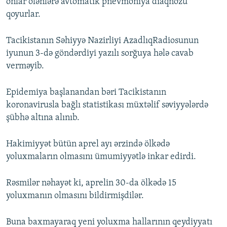
onlar ölənlərə avtomatik pnevmoniya diaqnozu
qoyurlar.
Tacikistanın Səhiyyə Nazirliyi AzadlıqRadiosunun
iyunun 3-də göndərdiyi yazılı sorğuya hələ cavab
verməyib.
Epidemiya başlanandan bəri Tacikistanın
koronavirusla bağlı statistikası müxtəlif səviyyələrdə
şübhə altına alınıb.
Hakimiyyət bütün aprel ayı ərzində ölkədə
yoluxmaların olmasını ümumiyyətlə inkar edirdi.
Rəsmilər nəhayət ki, aprelin 30-da ölkədə 15
yoluxmanın olmasını bildirmişdilər.
Buna baxmayaraq yeni yoluxma hallarının qeydiyyatı