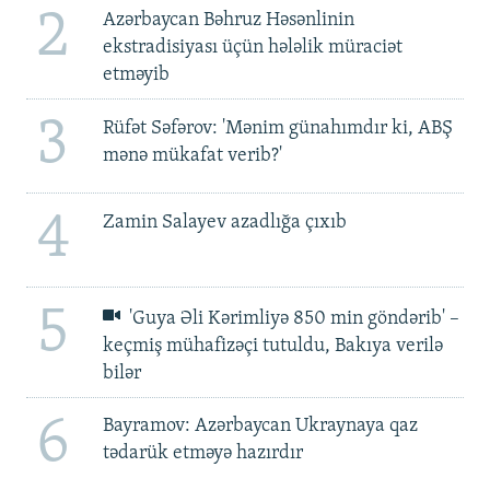
2
Azərbaycan Bəhruz Həsənlinin
ekstradisiyası üçün hələlik müraciət
etməyib
3
Rüfət Səfərov: 'Mənim günahımdır ki, ABŞ
mənə mükafat verib?'
4
Zamin Salayev azadlığa çıxıb
5
'Guya Əli Kərimliyə 850 min göndərib' –
keçmiş mühafizəçi tutuldu, Bakıya verilə
bilər
6
Bayramov: Azərbaycan Ukraynaya qaz
tədarük etməyə hazırdır