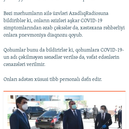
Bəzi mərhumların ailə üzvləri AzadlıqRadiosuna
bildiriblər ki, onların əzizləri aşkar COVID-19
simptomlarından əzab çəksələr də, xəstəxana rəhbərliyi
onlara pnevmoniya diaqnozu qoyub.
Qohumlar bunu da bildirirlər ki, qohumlara COVID-19-
un adı çəkilməyən sənədlər verilsə də, vəfat edənlərin
cənazələri verilmir.
Onları adətən xüsusi tibb personalı dəfn edir.