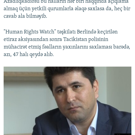
AzadlıqRadiosu bu halların hər biri haqqında açıqlama
almaq üçün yetkili qurumlarla əlaqə saxlasa da, heç bir
cavab ala bilməyib.
"Human Rights Watch" təşkilatı Berlində keçirilən
etiraz aksiyasından sonra Tacikistan polisinin
mühacirət etmiş fəalların yaxınlarını saxlaması barədə,
azı, 47 halı qeydə alıb.