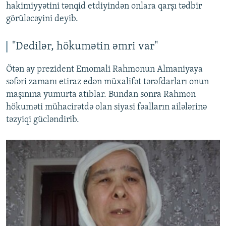
hakimiyyətini tənqid etdiyindən onlara qarşı tədbir
görüləcəyini deyib.
"Dedilər, hökumətin əmri var"
Ötən ay prezident Emomali Rahmonun Almaniyaya
səfəri zamanı etiraz edən müxalifət tərəfdarları onun
maşınına yumurta atıblar. Bundan sonra Rahmon
hökuməti mühacirətdə olan siyasi fəalların ailələrinə
təzyiqi gücləndirib.