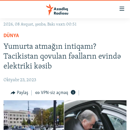
Keçid
linkləri
Əsas
2026, 08 Avqust, şənbə, Bakı vaxtı 00:51
məzmuna
GÜNDƏM
DÜNYA
qayıt
#İZAHLA
Əsas
Yumurta atmağın intiqamı?
KORRUPSIOMETR
naviqasiyaya
Tacikistan qovulan fəalların evində
qayıt
#ƏSLINDƏ
elektriki kəsib
Axtarışa
FƏRQƏ BAX
keç
Oktyabr 23, 2023
QANUNI DOĞRU
Paylaş
VPN-siz açmaq
ARAŞDIRMA
MULTIMEDIA
RADIO ARXIV
VIDEO
HAQQIMIZDA
FOTOQALEREYA
OXU ZALI