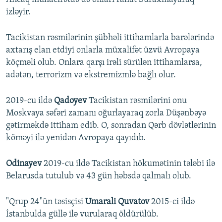
izləyir.
Tacikistan rəsmilərinin şübhəli ittihamlarla barələrində
axtarış elan etdiyi onlarla müxalifət üzvü Avropaya
köçməli olub. Onlara qarşı irəli sürülən ittihamlarsa,
adətən, terrorizm və ekstremizmlə bağlı olur.
2019-cu ildə
Qadoyev
Tacikistan rəsmilərini onu
Moskvaya səfəri zamanı oğurlayaraq zorla Düşənbəyə
gətirməkdə ittiham edib. O, sonradan Qərb dövlətlərinin
köməyi ilə yenidən Avropaya qayıdıb.
Odinayev
2019-cu ildə Tacikistan hökumətinin tələbi ilə
Belarusda tutulub və 43 gün həbsdə qalmalı olub.
"Qrup 24"ün təsisçisi
Umarali Quvatov
2015-ci ildə
İstanbulda güllə ilə vurularaq öldürülüb.