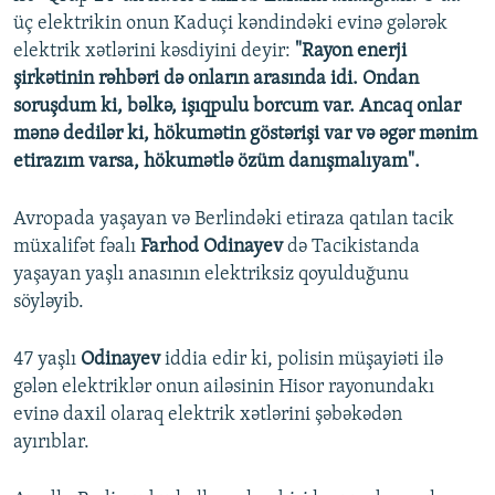
üç elektrikin onun Kaduçi kəndindəki evinə gələrək
elektrik xətlərini kəsdiyini deyir:
"Rayon enerji
şirkətinin rəhbəri də onların arasında idi. Ondan
soruşdum ki, bəlkə, işıqpulu borcum var. Ancaq onlar
mənə dedilər ki, hökumətin göstərişi var və əgər mənim
etirazım varsa, hökumətlə özüm danışmalıyam".
Avropada yaşayan və Berlindəki etiraza qatılan tacik
müxalifət fəalı
Farhod Odinayev
də Tacikistanda
yaşayan yaşlı anasının elektriksiz qoyulduğunu
söyləyib.
47 yaşlı
Odinayev
iddia edir ki, polisin müşayiəti ilə
gələn elektriklər onun ailəsinin Hisor rayonundakı
evinə daxil olaraq elektrik xətlərini şəbəkədən
ayırıblar.