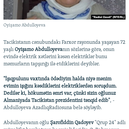
Oyişamo Abdulloyeva
Tacikistanın cənubundakı Farxor rayonunda yaşayan 72
yaşlı
Oyişamo Abdulloyeva
nın sözlərinə görə, onun
evində elektrik xətlərini kəsən elektriklər bunu
məmurların tapşırığı ilə etdiklərini deyiblər.
"İşıqpulunu vaxtında ödədiyim halda niyə mənim
evimin işığını kəsdiklərini elektriklərdən soruşdum.
Dedilər ki, hökumətin əmri var, çünki sizin oğlunuz
Almaniyada Tacikistan prezidentini tənqid edib"
, -
Abdulloyeva AzadlıqRadiosuna belə söyləyib.
Abdulloyevanın oğlu
Şarofiddin Qadoyev
"Qrup 24" adlı