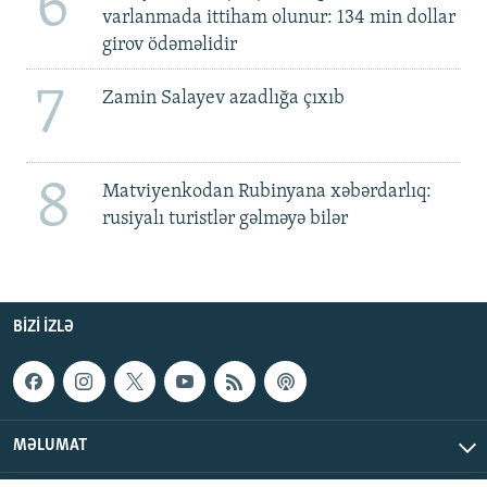
6
varlanmada ittiham olunur: 134 min dollar
girov ödəməlidir
7
Zamin Salayev azadlığa çıxıb
8
Matviyenkodan Rubinyana xəbərdarlıq:
rusiyalı turistlər gəlməyə bilər
BIZI IZLƏ
MƏLUMAT