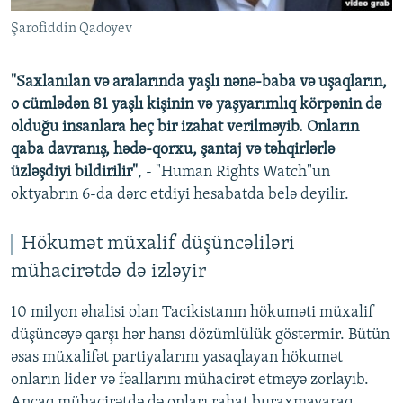
Şarofiddin Qadoyev
"Saxlanılan və aralarında yaşlı nənə-baba və uşaqların,
o cümlədən 81 yaşlı kişinin və yaşyarımlıq körpənin də
olduğu insanlara heç bir izahat verilməyib. Onların
qaba davranış, hədə-qorxu, şantaj və təhqirlərlə
üzləşdiyi bildirilir"
, - "Human Rights Watch"un
oktyabrın 6-da dərc etdiyi hesabatda belə deyilir.
Hökumət müxalif düşüncəliləri
mühacirətdə də izləyir
10 milyon əhalisi olan Tacikistanın hökuməti müxalif
düşüncəyə qarşı hər hansı dözümlülük göstərmir. Bütün
əsas müxalifət partiyalarını yasaqlayan hökumət
onların lider və fəallarını mühacirət etməyə zorlayıb.
Ancaq mühacirətdə də onları rahat buraxmayaraq