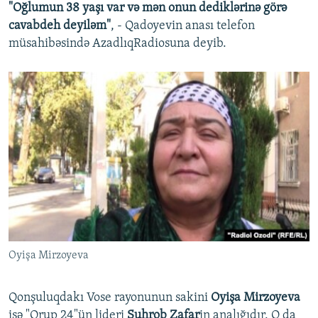
"Oğlumun 38 yaşı var və mən onun dediklərinə görə
cavabdeh deyiləm"
, - Qadoyevin anası telefon
müsahibəsində AzadlıqRadiosuna deyib.
Oyişa Mirzoyeva
Qonşuluqdakı Vose rayonunun sakini
Oyişa Mirzoyeva
isə "Qrup 24"ün lideri
Suhrob Zafar
in analığıdır. O da