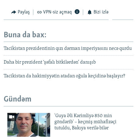
Paylaş
VPN-siz açmaq
Bizi izlə
Buna da bax:
Tacikistan prezidentinin qızı dərman imperiyasını necə qurdu
Daha bir prezident ‘şəfalı bitkilərdən’ danışıb
Tacikistan da hakimiyyətin atadan oğula keçidinə başlayır?
Gündəm
'Guya Əli Kərimliyə 850 min
göndərib' – keçmiş mühafizəçi
tutuldu, Bakıya verilə bilər