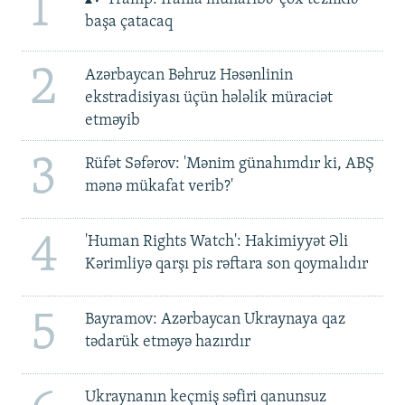
1
başa çatacaq
2
Azərbaycan Bəhruz Həsənlinin
ekstradisiyası üçün hələlik müraciət
etməyib
3
Rüfət Səfərov: 'Mənim günahımdır ki, ABŞ
mənə mükafat verib?'
4
'Human Rights Watch': Hakimiyyət Əli
Kərimliyə qarşı pis rəftara son qoymalıdır
5
Bayramov: Azərbaycan Ukraynaya qaz
tədarük etməyə hazırdır
Ukraynanın keçmiş səfiri qanunsuz