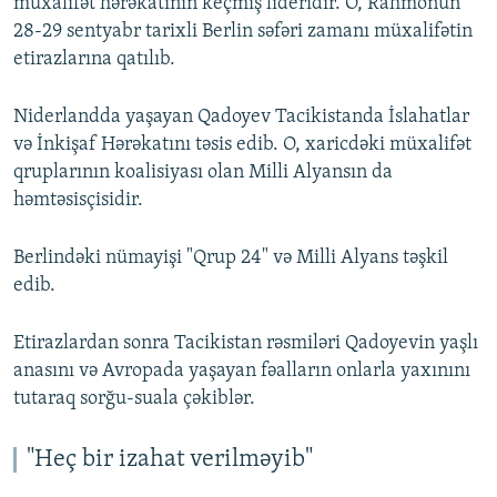
müxalifət hərəkatının keçmiş lideridir. O, Rahmonun
28-29 sentyabr tarixli Berlin səfəri zamanı müxalifətin
etirazlarına qatılıb.
Niderlandda yaşayan Qadoyev Tacikistanda İslahatlar
və İnkişaf Hərəkatını təsis edib. O, xaricdəki müxalifət
qruplarının koalisiyası olan Milli Alyansın da
həmtəsisçisidir.
Berlindəki nümayişi "Qrup 24" və Milli Alyans təşkil
edib.
Etirazlardan sonra Tacikistan rəsmiləri Qadoyevin yaşlı
anasını və Avropada yaşayan fəalların onlarla yaxınını
tutaraq sorğu-suala çəkiblər.
"Heç bir izahat verilməyib"