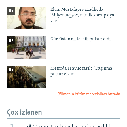
Elvin Mustafayev azadlıqda:
'Milyonluq yox, minlik korrupsiya
var'
Gürcüstan ali təhsili pulsuz etdi
Metroda 11 aylıq fasilə: 'Daşınma
pulsuz olsun'
Bölmənin bütün materialları burada
Çox izlənən
Tramp: İranla müharibə 'çox tezliklə'