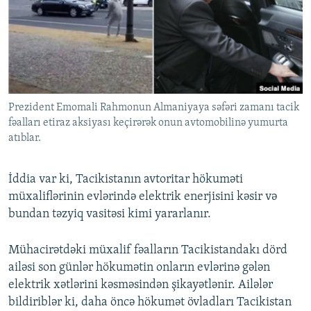
İNFOQRAFIKA
AZƏRBAYCAN ƏDƏBIYYATI KITABXANASI
MISSIYAMIZ
BIZI IZLƏ
KARIKATURA
İSLAM VƏ DEMOKRATIYA
PEŞƏ ETIKASI VƏ JURNALISTIKA STANDARTLARIMIZ
İZ - MƏDƏNIYYƏT PROQRAMI
MATERIALLARIMIZDAN ISTIFADƏ
AZADLIQRADIOSU MOBIL TELEFONUNUZDA
RFE/RL-in bütün saytları
Prezident Emomali Rahmonun Almaniyaya səfəri zamanı tacik
BIZIMLƏ ƏLAQƏ
fəalları etiraz aksiyası keçirərək onun avtomobilinə yumurta
XƏBƏR BÜLLETENLƏRIMIZ
atıblar.
İddia var ki, Tacikistanın avtoritar hökuməti
müxaliflərinin evlərində elektrik enerjisini kəsir və
bundan təzyiq vasitəsi kimi yararlanır.
Mühacirətdəki müxalif fəalların Tacikistandakı dörd
ailəsi son günlər hökumətin onların evlərinə gələn
elektrik xətlərini kəsməsindən şikayətlənir. Ailələr
bildiriblər ki, daha öncə hökumət övladları Tacikistan