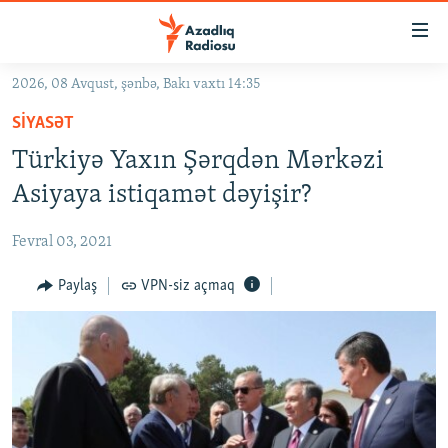
Keçid
linkləri
Əsas
2026, 08 Avqust, şənbə, Bakı vaxtı 14:35
məzmuna
GÜNDƏM
SIYASƏT
qayıt
#İZAHLA
Əsas
Türkiyə Yaxın Şərqdən Mərkəzi
KORRUPSIOMETR
naviqasiyaya
Asiyaya istiqamət dəyişir?
qayıt
#ƏSLINDƏ
Axtarışa
Fevral 03, 2021
FƏRQƏ BAX
keç
QANUNI DOĞRU
Paylaş
VPN-siz açmaq
ARAŞDIRMA
MULTIMEDIA
RADIO ARXIV
VIDEO
HAQQIMIZDA
FOTOQALEREYA
OXU ZALI