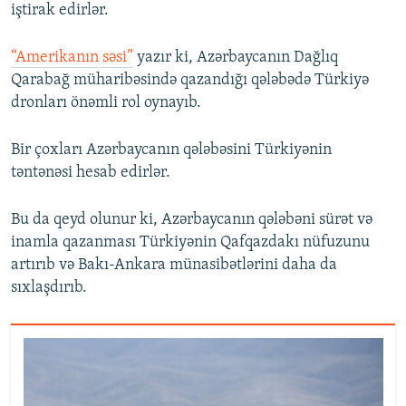
iştirak edirlər.
“Amerikanın səsi”
yazır ki, Azərbaycanın Dağlıq
Qarabağ müharibəsində qazandığı qələbədə Türkiyə
dronları önəmli rol oynayıb.
Bir çoxları Azərbaycanın qələbəsini Türkiyənin
təntənəsi hesab edirlər.
Bu da qeyd olunur ki, Azərbaycanın qələbəni sürət və
inamla qazanması Türkiyənin Qafqazdakı nüfuzunu
artırıb və Bakı-Ankara münasibətlərini daha da
sıxlaşdırıb.