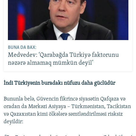
BUNA DA BAX:
Medvedev: ‘Qarabağda Türkiyə faktorunu
nəzərə almamaq mümkün deyil’
İndi Türkiyənin buradakı nüfuzu daha güclüdür
Bununla belə, Güvencin fikrincə siyasətin Qafqaza və
oradan da Mərkəzi Asiyaya – Türkmənistan, Tacikistan
və Qazaxıstan kimi ölkələrə səmtləndirilməsi risksiz
deyildir: