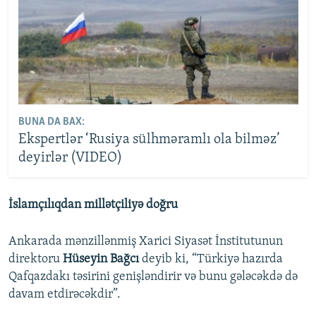
BUNA DA BAX:
Ekspertlər ‘Rusiya sülhməramlı ola bilməz’
deyirlər (VIDEO)
İslamçılıqdan millətçiliyə doğru
Ankarada mənzillənmiş Xarici Siyasət İnstitutunun
direktoru
Hüseyin Bağcı
deyib ki, “Türkiyə hazırda
Qafqazdakı təsirini genişləndirir və bunu gələcəkdə də
davam etdirəcəkdir”.