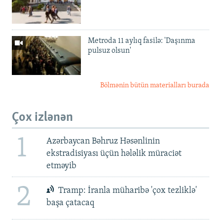
Metroda 11 aylıq fasilə: 'Daşınma
pulsuz olsun'
Bölmənin bütün materialları burada
Çox izlənən
1
Azərbaycan Bəhruz Həsənlinin
ekstradisiyası üçün hələlik müraciət
etməyib
2
Tramp: İranla müharibə 'çox tezliklə'
başa çatacaq