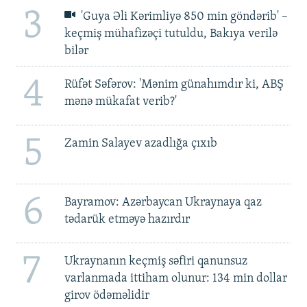
3
'Guya Əli Kərimliyə 850 min göndərib' –
keçmiş mühafizəçi tutuldu, Bakıya verilə
bilər
4
Rüfət Səfərov: 'Mənim günahımdır ki, ABŞ
mənə mükafat verib?'
5
Zamin Salayev azadlığa çıxıb
6
Bayramov: Azərbaycan Ukraynaya qaz
tədarük etməyə hazırdır
7
Ukraynanın keçmiş səfiri qanunsuz
varlanmada ittiham olunur: 134 min dollar
girov ödəməlidir