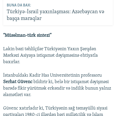
BUNA DA BAX:
Türkiyə-İsrail yaxınlaşması: Azərbaycan və
başqa maraqlar
“Müsəlman-türk sintezi”
Lakin bəzi təhlilçilər Türkiyənin Yaxın Şərqdən
Mərkəzi Asiyaya istiqamət dəyişməsinə ehtiyatla
baxırlar.
İstanbuldakı Kadir Has Universitetinin professoru
Serhat Güvenc
bildirir ki, belə bir istiqamət dəyişməsi
barədə fikir yürütmək erkəndir və indilik bunun yalnız
əlamətləri var.
Güvenc xatırladır ki, Türkiyənin sağ təmayüllü siyasi
partiyaları 1980-ci illərdən bəri millətçilik və İslam