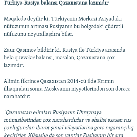
Türkiyə-Rusiya balansı Qazaxıstana lazımdır
Məqalədə deyilir ki, Türkiyənin Mərkəzi Asiyadakı
nüfuzunun artması Rusiyanın bu bölgədəki qüdrətli
nüfuzunu neytrallaşdıra bilər.
Zaur Qasımov bildirir ki, Rusiya ilə Türkiyə arasında
belə qüvvələr balansı, məsələn, Qazaxıstana çox
lazımdır.
Alimin fikrincə Qazaxıstan 2014-cü ildə Krımın
ilhaqından sonra Moskvanın niyyətlərindən son dərəcə
narahatdır:
"Qazaxıstan elitaları Rusiyanın Ukraynaya
münasibətindən çox narahatdırlar və əhalisi əsasən rus
çoxluğundan ibarət şimal vilayətlərinə görə nigarançılıq
keçirirlər. Xüsusilə də son vaxtlar Rusiyanın bir sıra