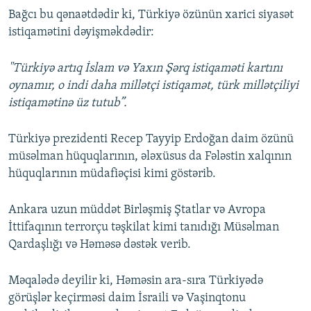
Bağcı bu qənaətdədir ki, Türkiyə özünün xarici siyasət
istiqamətini dəyişməkdədir:
"Türkiyə artıq İslam və Yaxın Şərq istiqaməti kartını
oynamır, o indi daha millətçi istiqamət, türk millətçiliyi
istiqamətinə üz tutub”.
Türkiyə prezidenti Recep Tayyip Erdoğan daim özünü
müsəlman hüquqlarının, ələxüsus da Fələstin xalqının
hüquqlarının müdafiəçisi kimi göstərib.
Ankara uzun müddət Birləşmiş Ştatlar və Avropa
İttifaqının terrorçu təşkilat kimi tanıdığı Müsəlman
Qardaşlığı və Həməsə dəstək verib.
Məqalədə deyilir ki, Həməsin ara-sıra Türkiyədə
görüşlər keçirməsi daim İsraili və Vaşinqtonu