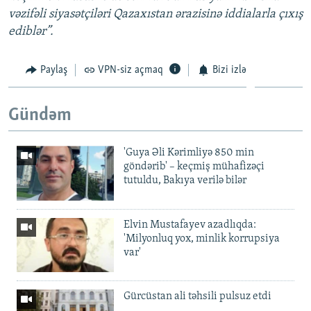
vəzifəli siyasətçiləri Qazaxıstan ərazisinə iddialarla çıxış
ediblər”.
Paylaş
VPN-siz açmaq
Bizi izlə
Gündəm
'Guya Əli Kərimliyə 850 min
göndərib' – keçmiş mühafizəçi
tutuldu, Bakıya verilə bilər
Elvin Mustafayev azadlıqda:
'Milyonluq yox, minlik korrupsiya
var'
Gürcüstan ali təhsili pulsuz etdi