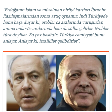
"Erdoğanın İslam və müsəlman birliyi kartları İbrahim
Razılaşmalarından sonra artıq oynamır. İndi Türkiyədə
hamı başa düşür ki, ərəblər öz aralarında vuruşurlar,
amma onlar öz aralarında həm də sülhə gəlirlər. Ərəblər
türk deyillər. Bu çox bəsitdir. Türkiyə cəmiyyəti bunu
anlayır. Anlayır ki, israillilər qalibdirlər”.