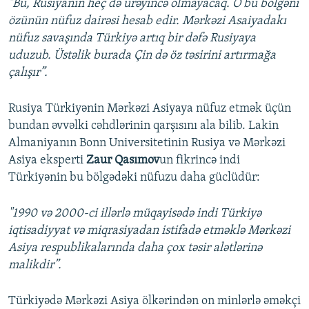
"Bu, Rusiyanın heç də ürəyincə olmayacaq. O bu bölgəni
özünün nüfuz dairəsi hesab edir. Mərkəzi Asaiyadakı
nüfuz savaşında Türkiyə artıq bir dəfə Rusiyaya
uduzub. Üstəlik burada Çin də öz təsirini artırmağa
çalışır”.
Rusiya Türkiyənin Mərkəzi Asiyaya nüfuz etmək üçün
bundan əvvəlki cəhdlərinin qarşısını ala bilib. Lakin
Almaniyanın Bonn Universitetinin Rusiya və Mərkəzi
Asiya eksperti
Zaur Qasımov
un fikrincə indi
Türkiyənin bu bölgədəki nüfuzu daha güclüdür:
"1990 və 2000-ci illərlə müqayisədə indi Türkiyə
iqtisadiyyat və miqrasiyadan istifadə etməklə Mərkəzi
Asiya respublikalarında daha çox təsir alətlərinə
malikdir”.
Türkiyədə Mərkəzi Asiya ölkərindən on minlərlə əməkçi