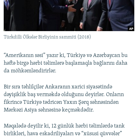
İNFOQRAFIKA
AZƏRBAYCAN ƏDƏBIYYATI KITABXANASI
MISSIYAMIZ
BIZI IZLƏ
KARIKATURA
İSLAM VƏ DEMOKRATIYA
PEŞƏ ETIKASI VƏ JURNALISTIKA STANDARTLARIMIZ
İZ - MƏDƏNIYYƏT PROQRAMI
MATERIALLARIMIZDAN ISTIFADƏ
Türkdilli Ölkələr Birliyinin sammiti (2018)
AZADLIQRADIOSU MOBIL TELEFONUNUZDA
RFE/RL-in bütün saytları
BIZIMLƏ ƏLAQƏ
“Amerikanın səsi” yazır ki, Türkiyə və Azərbaycan bu
XƏBƏR BÜLLETENLƏRIMIZ
həftə birgə hərbi təlimlərə başlamaqla bağlarını daha
da möhkəmləndirirlər.
Bir sıra təhlilçilər Ankaranın xarici siyasətində
dəyişiklik baş verməkdə olduğunu deyirlər. Onların
fikrincə Türkiyə tədricən Yaxın Şərq səhnəsindən
Mərkəzi Asiya səhnəsinə keçməkdədir.
Məqalədə deyilir ki, 12 günlük hərbi təlimlərdə tank
birlikləri, hava eskadriliyaları və “xüsusi qüvvələr”