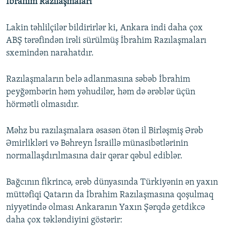
İbrahim Razılaşmaları
Lakin təhlilçilər bildirirlər ki, Ankara indi daha çox
ABŞ tərəfindən irəli sürülmüş İbrahim Razılaşmaları
sxemindən narahatdır.
Razılaşmaların belə adlanmasına səbəb İbrahim
peyğəmbərin həm yəhudilər, həm də ərəblər üçün
hörmətli olmasıdır.
Məhz bu razılaşmalara əsasən ötən il Birləşmiş Ərəb
Əmirlikləri və Bəhreyn İsraillə münasibətlərinin
normallaşdırılmasına dair qərar qəbul ediblər.
Bağcının fikrincə, ərəb dünyasında Türkiyənin ən yaxın
müttəfiqi Qatarın da İbrahim Razılaşmasına qoşulmaq
niyyətində olması Ankaranın Yaxın Şərqdə getdikcə
daha çox təkləndiyini göstərir: