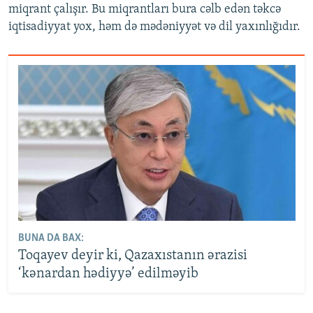
miqrant çalışır. Bu miqrantları bura cəlb edən təkcə
iqtisadiyyat yox, həm də mədəniyyət və dil yaxınlığıdır.
BUNA DA BAX:
Toqayev deyir ki, Qazaxıstanın ərazisi
‘kənardan hədiyyə’ edilməyib