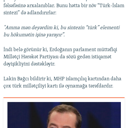
fəlsəfəsinə arxalanıblar. Bunu hətta bir növ “Türk-İslam
sintezi” də adlandırırlar:
"Amma mən deyərdim ki, bu sintezin “türk” elementi
bu hökumətin işinə yarayır”.
İndi belə görünür ki, Erdoğanın parlament müttəfiqi
Millətçi Hərəkət Partiyası da sözü gedən istiqamət
dəyişikliyini dəstəkləyir.
Lakin Bağcı bildirir ki, MHP islamçılıq kartından daha
çox türk millətçiliyi kartı ilə oynamağa tərəfdardır.