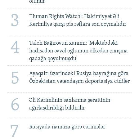
olunur
3
'Human Rights Watch': Hakimiyyət Əli
Kərimliyə qarşı pis rəftara son qoymalıdır
4
Taleh Bağırovun xanımı: 'Məktəbdəki
hadisədən əvvəl oğlumun ölkədən çıxışına
qadağa qoyulmuşdu'
5
Ayaqaltı üzərindəki Rusiya bayrağına görə
Özbəkistan vətəndaşını deportasiya etdilər
6
Əli Kərimlinin saxlanma şəraitinin
ağırlaşdırıldığı bildirilir
7
Rusiyada namaza görə cərimələr