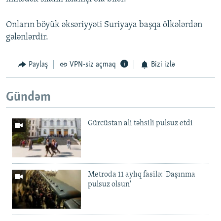
Onların böyük əksəriyyəti Suriyaya başqa ölkələrdən
gələnlərdir.
Paylaş
VPN-siz açmaq
Bizi izlə
Gündəm
Gürcüstan ali təhsili pulsuz etdi
Metroda 11 aylıq fasilə: 'Daşınma
pulsuz olsun'