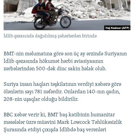
İNFOQRAFIKA
AZƏRBAYCAN ƏDƏBIYYATI KITABXANASI
MISSIYAMIZ
BIZI IZLƏ
KARIKATURA
İSLAM VƏ DEMOKRATIYA
PEŞƏ ETIKASI VƏ JURNALISTIKA STANDARTLARIMIZ
İZ - MƏDƏNIYYƏT PROQRAMI
MATERIALLARIMIZDAN ISTIFADƏ
İdlib qəzasında dağıdılmış şəhərlərdən birində
AZADLIQRADIOSU MOBIL TELEFONUNUZDA
RFE/RL-in bütün saytları
BIZIMLƏ ƏLAQƏ
BMT-nin məlumatına görə son üç ay ərzində Suriyanın
XƏBƏR BÜLLETENLƏRIMIZ
İdlib qəzasında hökumət hərbi aviasiyasının
zərbələrindən 500-dək dinc sakin həlak olub.
Suriya insan haqları təşkilatının verdiyi xəbərə görə
ölənlərin sayı 781 nəfərdir. Onlardan 140-nın qadın,
208-nin uşaqlar olduğu bildirilir.
BBC xəbər verir ki, BMT baş katibinin humanitar
məsələlər üzrə müavini Mark Lowcock Təhlükəsizlik
Şurasında etdiyi çıxışda İdlibdə baş verənləri