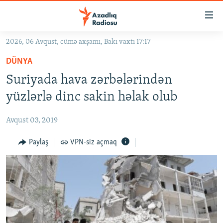
Keçid
linkləri
Əsas
2026, 06 Avqust, cümə axşamı, Bakı vaxtı 17:17
məzmuna
GÜNDƏM
DÜNYA
qayıt
#İZAHLA
Əsas
Suriyada hava zərbələrindən
KORRUPSIOMETR
naviqasiyaya
yüzlərlə dinc sakin həlak olub
qayıt
#ƏSLINDƏ
Axtarışa
Avqust 03, 2019
FƏRQƏ BAX
keç
QANUNI DOĞRU
Paylaş
VPN-siz açmaq
ARAŞDIRMA
MULTIMEDIA
RADIO ARXIV
VIDEO
HAQQIMIZDA
FOTOQALEREYA
OXU ZALI