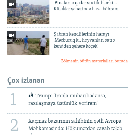
'Binaları o qədər sıx tikiblər ki...' —
Küləklər şəhərində hava böhranı
Şabran kəndlilərinin harayı:
'Məcburuq ki, heyvanları satıb
kənddən şəhərə köçək'
Bölmənin bütün materialları burada
Çox izlənən
1
Tramp: 'İranla müharibədənsə,
razılaşmaya üstünlük verirəm'
2
Xaçmaz bazarının sahibinin qətli Avropa
Məhkəməsində: Hökumətdən cavab tələb