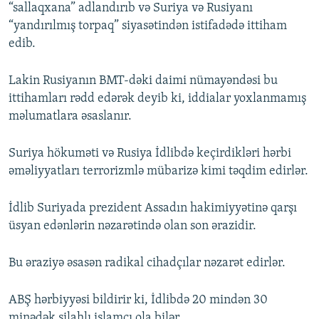
“sallaqxana” adlandırıb və Suriya və Rusiyanı
“yandırılmış torpaq” siyasətindən istifadədə ittiham
edib.
Lakin Rusiyanın BMT-dəki daimi nümayəndəsi bu
ittihamları rədd edərək deyib ki, iddialar yoxlanmamış
məlumatlara əsaslanır.
Suriya hökuməti və Rusiya İdlibdə keçirdikləri hərbi
əməliyyatları terrorizmlə mübarizə kimi təqdim edirlər.
İdlib Suriyada prezident Assadın hakimiyyətinə qarşı
üsyan edənlərin nəzarətində olan son ərazidir.
Bu əraziyə əsasən radikal cihadçılar nəzarət edirlər.
ABŞ hərbiyyəsi bildirir ki, İdlibdə 20 mindən 30
minədək silahlı islamçı ola bilər.