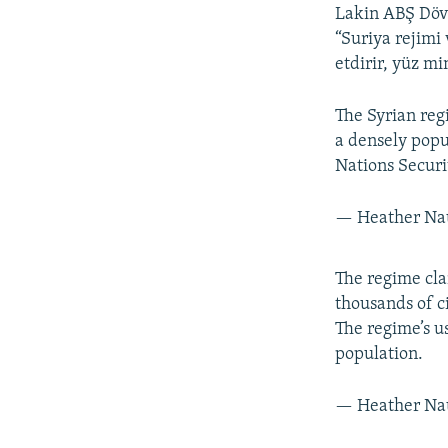
Lakin ABŞ Dövl
“Suriya rejimi
etdirir, yüz mi
The Syrian reg
a densely popu
Nations Securi
— Heather Na
The regime clai
thousands of ci
The regime’s us
population.
— Heather Na