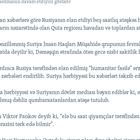
bardmanın davam etdiyini göstərir
an xəbərlərə görə Rusiyanın elan etdiyi beş saatlıq atəşkəs 
arın nəzarətində olan Quta regionu havadan və toplardan at
nzillənmiş Suriya İnsan Haqları Müşahidə qrupunun fevral
tda deyilir ki, Dəməşqin ətrafında ötən gecə nisbi sakitlik
dınca Rusiya tərəfindən elan edilmiş “humanitar fasilə” ərz
 zərbələri endirilib. Suriya hərbiyyəsi bu xəbərləri təkzib ed
a hərbiyyəsi və Suriyanın dövlət mediası bəyan ediblər ki,
lmuş dəhliz qumbaraatanlardan atəşə tutulub.
 Viktor Pankov deyib ki, “elə bu saat qiyamçılar tərəfindən 
razini tərk edə bilmir”.