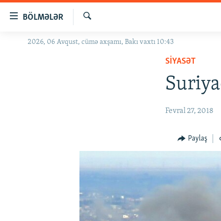
Keçid
BÖLMƏLƏR
linkləri
Axtar
Əsas
2026, 06 Avqust, cümə axşamı, Bakı vaxtı 10:43
GÜNDƏM
məzmuna
SIYASƏT
#İZAHLA
qayıt
Əsas
Suriya
KORRUPSIOMETR
naviqasiyaya
#ƏSLINDƏ
qayıt
Fevral 27, 2018
Axtarışa
FƏRQƏ BAX
keç
QANUNI DOĞRU
Paylaş
ARAŞDIRMA
MULTIMEDIA
RADIO ARXIV
VIDEO
HAQQIMIZDA
FOTOQALEREYA
OXU ZALI