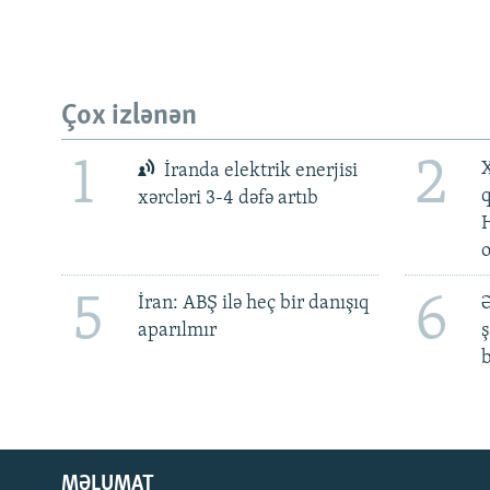
Çox izlənən
1
2
X
İranda elektrik enerjisi
xərcləri 3-4 dəfə artıb
5
6
İran: ABŞ ilə heç bir danışıq
Ə
aparılmır
ş
b
MƏLUMAT