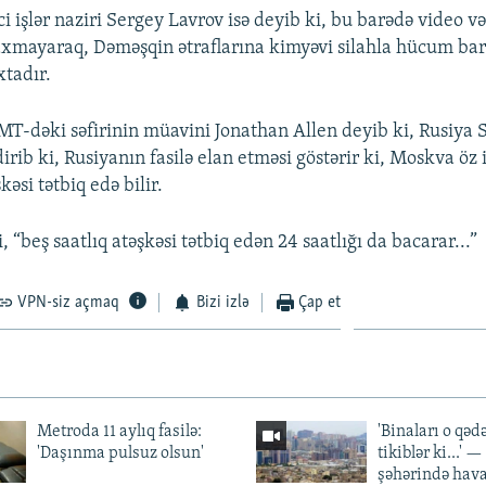
i işlər naziri Sergey Lavrov isə deyib ki, bu barədə video və
xmayaraq, Dəməşqin ətraflarına kimyəvi silahla hücum ba
tadır.
MT-dəki səfirinin müavini Jonathan Allen deyib ki, Rusiya 
dirib ki, Rusiyanın fasilə elan etməsi göstərir ki, Moskva öz 
əsi tətbiq edə bilir.
i, “beş saatlıq atəşkəsi tətbiq edən 24 saatlığı da bacarar...”
VPN-siz açmaq
Bizi izlə
Çap et
Metroda 11 aylıq fasilə:
'Binaları o qədə
'Daşınma pulsuz olsun'
tikiblər ki...' 
şəhərində hav