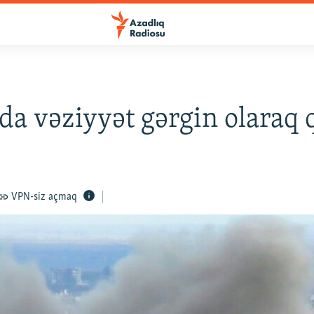
da vəziyyət gərgin olaraq q
VPN-siz açmaq