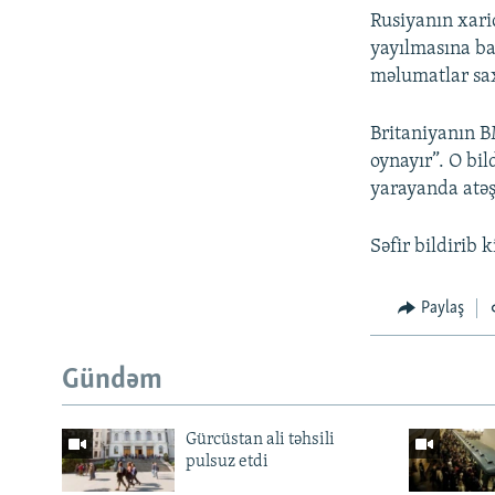
Rusiyanın xaric
yayılmasına ba
məlumatlar sax
Britaniyanın B
oynayır”. O bil
yarayanda atəşk
Səfir bildirib k
Paylaş
Gündəm
Gürcüstan ali təhsili
pulsuz etdi