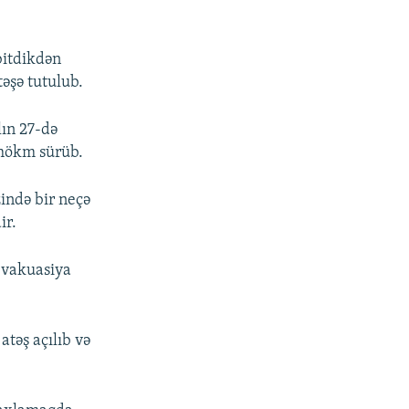
bitdikdən
əşə tutulub.
ın 27-də
 hökm sürüb.
ində bir neçə
ir.
 evakuasiya
atəş açılıb və