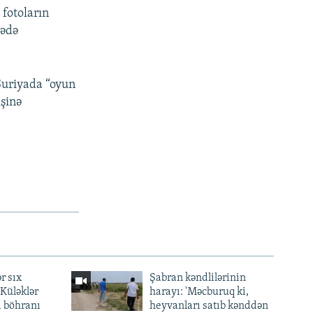
 fotoların
rədə
Suriyada “oyun
işinə
r sıx
Şabran kəndlilərinin
— Küləklər
harayı: 'Məcburuq ki,
a böhranı
heyvanları satıb kənddən