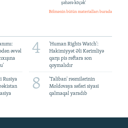
şəhərə köçək'
Bölmənin bütün materialları burada
4
anımı:
'Human Rights Watch':
ədən əvvəl
Hakimiyyət Əli Kərimliyə
ıxışına
qarşı pis rəftara son
u'
qoymalıdır
8
i Rusiya
'Taliban' rəsmilərinin
bəkistan
Moldovaya səfəri siyasi
asiya
qalmaqal yaradıb