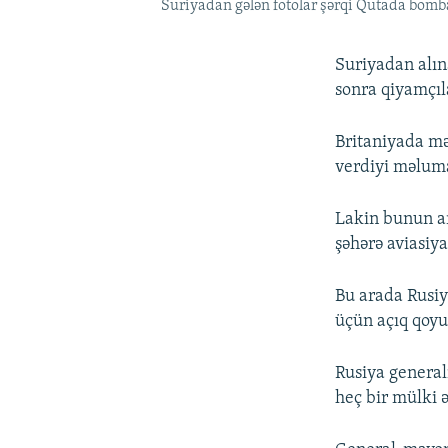
Suriyadan gələn fotolar şərqi Qutada bom
Suriyadan alın
sonra qiyamçıl
Britaniyada mə
verdiyi məluma
Lakin bunun ar
şəhərə aviasiya
Bu arada Rusiy
üçün açıq qoyu
Rusiya generalı
heç bir mülki ə