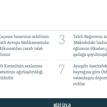
3
açmaz bazarının sahibinin
Taleh Bağırovun x
qətli Avropa Məhkəməsində:
'Məktəbdəki hadis
Hökumətdən cavab tələb
oğlumun ölkədən ç
olunur
qadağa qoyulmuşd
7
li Kərimlinin saxlanma
Ayaqaltı üzərindək
əraitinin ağırlaşdırıldığı
bayrağına görə Öz
ildirilir
vətəndaşını deport
etdilər
BIZI IZLƏ