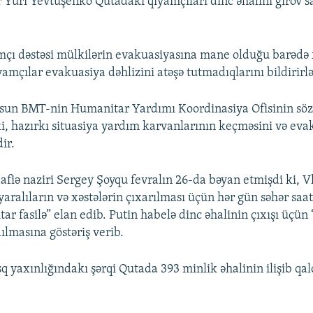
Yuri Yevtuşenko Qutadakı qiyamçıları dinc əhalini girov 
çı dəstəsi mülkilərin evakuasiyasına mane olduğu barədə 
yamçılar evakuasiya dəhlizini atəşə tutmadıqlarını bildirirlə
lsun BMT-nin Humanitar Yardımı Koordinasiya Ofisinin söz
i, hazırkı situasiya yardım karvanlarının keçməsini və eva
ir.
fiə naziri Sergey Şoyqu fevralın 26-da bəyan etmişdi ki, V
yaralıların və xəstələrin çıxarılması üçün hər gün səhər sa
ar fasilə” elan edib. Putin habelə dinc əhalinin çıxışı üçü
ılmasına göstəriş verib.
 yaxınlığındakı şərqi Qutada 393 minlik əhalinin ilişib qal