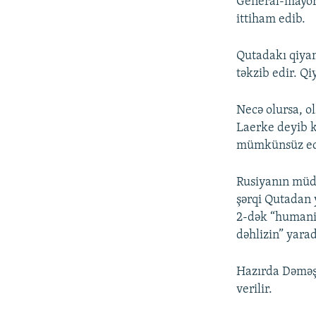
General-mayor 
ittiham edib.
Qutadakı qiyam
təkzib edir. Qi
Necə olursa, o
Laerke deyib k
mümkünsüz ed
Rusiyanın müda
şərqi Qutadan 
2-dək “humanit
dəhlizin” yarad
Hazırda Dəməşq
verilir.