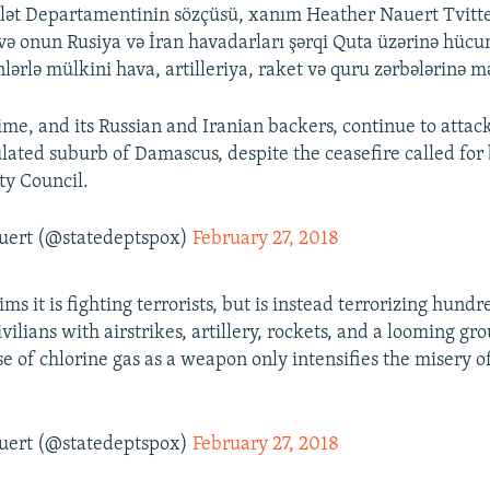
ət Departamentinin sözçüsü, xanım Heather Nauert Tvitter
 və onun Rusiya və İran havadarları şərqi Quta üzərinə hüc
nlərlə mülkini hava, artilleriya, raket və quru zərbələrinə m
ime, and its Russian and Iranian backers, continue to attac
lated suburb of Damascus, despite the ceasefire called for
ty Council.
uert (@statedeptspox)
February 27, 2018
ms it is fighting terrorists, but is instead terrorizing hundr
vilians with airstrikes, artillery, rockets, and a looming gr
e of chlorine gas as a weapon only intensifies the misery of
uert (@statedeptspox)
February 27, 2018