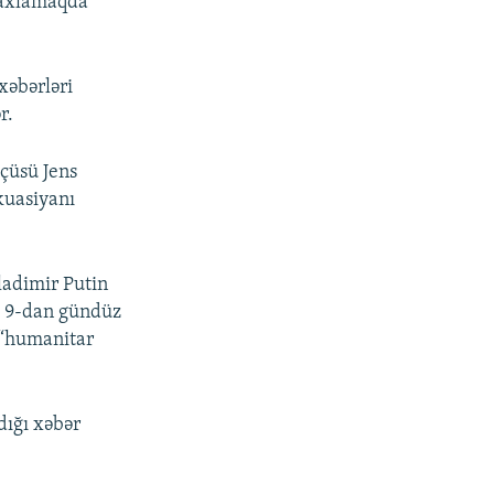
saxlamaqda
xəbərləri
r.
çüsü Jens
kuasiyanı
ladimir Putin
at 9-dan gündüz
n “humanitar
dığı xəbər