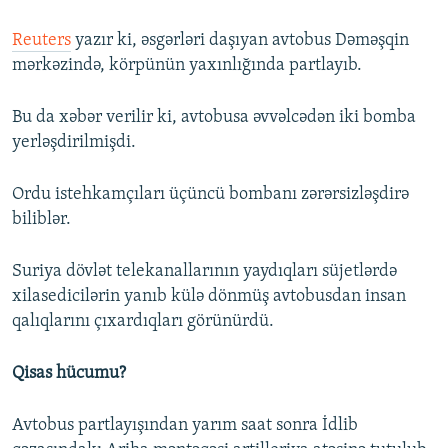
Reuters
yazır ki, əsgərləri daşıyan avtobus Dəməşqin
mərkəzində, körpünün yaxınlığında partlayıb.
Bu da xəbər verilir ki, avtobusa əvvəlcədən iki bomba
yerləşdirilmişdi.
Ordu istehkamçıları üçüncü bombanı zərərsizləşdirə
biliblər.
Suriya dövlət telekanallarının yaydıqları süjetlərdə
xilasedicilərin yanıb külə dönmüş avtobusdan insan
qalıqlarını çıxardıqları görünürdü.
Qisas hücumu?
Avtobus partlayışından yarım saat sonra İdlib