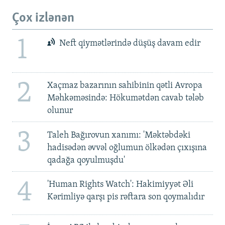
Çox izlənən
1
Neft qiymətlərində düşüş davam edir
2
Xaçmaz bazarının sahibinin qətli Avropa
Məhkəməsində: Hökumətdən cavab tələb
olunur
3
Taleh Bağırovun xanımı: 'Məktəbdəki
hadisədən əvvəl oğlumun ölkədən çıxışına
qadağa qoyulmuşdu'
4
'Human Rights Watch': Hakimiyyət Əli
Kərimliyə qarşı pis rəftara son qoymalıdır