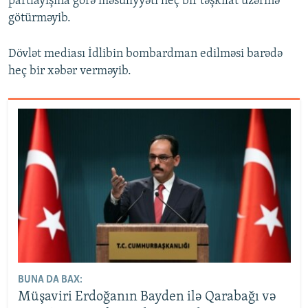
partlayışına görə məsuliyyəti heç bir təşkilat üzərinə
götürməyib.
Dövlət mediası İdlibin bombardman edilməsi barədə
heç bir xəbər verməyib.
BUNA DA BAX:
Müşaviri Erdoğanın Bayden ilə Qarabağı və