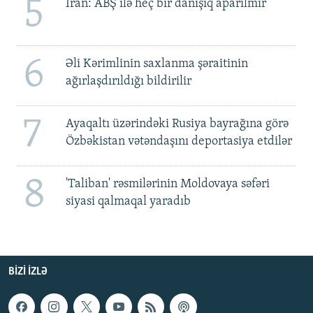
5
İran: ABŞ ilə heç bir danışıq aparılmır
6
Əli Kərimlinin saxlanma şəraitinin
ağırlaşdırıldığı bildirilir
7
Ayaqaltı üzərindəki Rusiya bayrağına görə
Özbəkistan vətəndaşını deportasiya etdilər
8
'Taliban' rəsmilərinin Moldovaya səfəri
siyasi qalmaqal yaradıb
BIZI IZLƏ