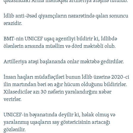
qəzasındakı Ariha məntəqəsi artilleriya atəşinə tutulub.
İdlib anti-Əsəd qiyamçıların nəzarətində qalan sonuncu
ərazidir.
BMT-nin UNICEF uşaq agentliyi bildirir ki, İdlibdə
ölənlərin arasında müəllim və dörd məktəbli olub.
Artilleriya atəşi başlananda onlar məktəbə gedirdilər.
İnsan haqları müdafiəçiləri bunun İdlib üzərinə 2020-ci
ilin martından bəri ən ağır hücum olduğunu bildirirlər.
Xilasedicilər azı 30 nəfərin yaralandırğını xəbər
verirlər.
UNICEF-in bəyanatında deyilir ki, həlak olmuş və
yaralanmış uşaqların say göstəricisinin artacağı
gözlənilir.