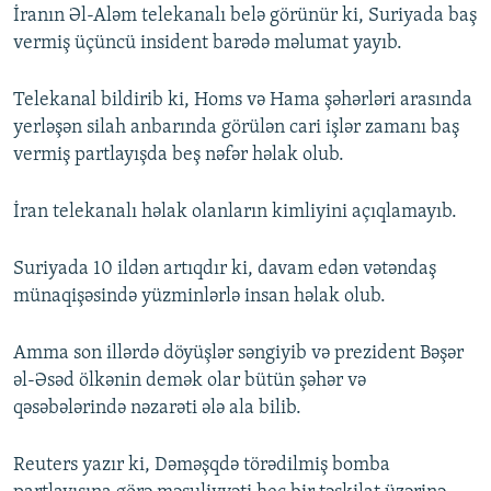
İranın Əl-Aləm telekanalı belə görünür ki, Suriyada baş
vermiş üçüncü insident barədə məlumat yayıb.
Telekanal bildirib ki, Homs və Hama şəhərləri arasında
yerləşən silah anbarında görülən cari işlər zamanı baş
vermiş partlayışda beş nəfər həlak olub.
İran telekanalı həlak olanların kimliyini açıqlamayıb.
Suriyada 10 ildən artıqdır ki, davam edən vətəndaş
münaqişəsində yüzminlərlə insan həlak olub.
Amma son illərdə döyüşlər səngiyib və prezident Bəşər
əl-Əsəd ölkənin demək olar bütün şəhər və
qəsəbələrində nəzarəti ələ ala bilib.
Reuters yazır ki, Dəməşqdə törədilmiş bomba