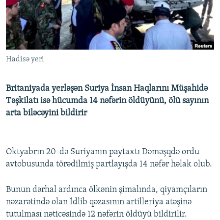
İNFOQRAFIKA
AZƏRBAYCAN ƏDƏBIYYATI KITABXANASI
MISSIYAMIZ
BIZI IZLƏ
KARIKATURA
İSLAM VƏ DEMOKRATIYA
PEŞƏ ETIKASI VƏ JURNALISTIKA STANDARTLARIMIZ
İZ - MƏDƏNIYYƏT PROQRAMI
MATERIALLARIMIZDAN ISTIFADƏ
Hadisə yeri
AZADLIQRADIOSU MOBIL TELEFONUNUZDA
RFE/RL-in bütün saytları
BIZIMLƏ ƏLAQƏ
Britaniyada yerləşən Suriya İnsan Haqlarını Müşahidə
XƏBƏR BÜLLETENLƏRIMIZ
Təşkilatı isə hücumda 14 nəfərin öldüyünü, ölü sayının
arta biləcəyini bildirir
Oktyabrın 20-də Suriyanın paytaxtı Dəməşqdə ordu
avtobusunda törədilmiş partlayışda 14 nəfər həlak olub.
Bunun dərhal ardınca ölkənin şimalında, qiyamçıların
nəzarətində olan İdlib qəzasının artilleriya atəşinə
tutulması nəticəsində 12 nəfərin öldüyü bildirilir.