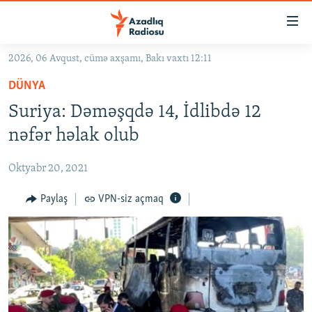
Keçid
linkləri
Əsas
2026, 06 Avqust, cümə axşamı, Bakı vaxtı 12:11
məzmuna
GÜNDƏM
DÜNYA
qayıt
#İZAHLA
Əsas
Suriya: Dəməşqdə 14, İdlibdə 12
KORRUPSIOMETR
naviqasiyaya
nəfər həlak olub
qayıt
#ƏSLINDƏ
Axtarışa
Oktyabr 20, 2021
FƏRQƏ BAX
keç
QANUNI DOĞRU
Paylaş
VPN-siz açmaq
ARAŞDIRMA
MULTIMEDIA
RADIO ARXIV
VIDEO
HAQQIMIZDA
FOTOQALEREYA
OXU ZALI