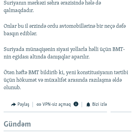
Suriyanın mərkəzi səhra ərazisində hələ də
qalmaqdadır.
Onlar bu il ərzində ordu avtomobillərinə bir neçə dəfə
basqın ediblər.
Suriyada münaqişənin siyasi yollarla həlli üçün BMT-
nin egidası altında danışıqlar aparılır.
Ötən həftə BMT bildirib ki, yeni konstitusiyanın tərtibi
üçün hökumət və müxalifət arasında razılaşma əldə
olunub.
Paylaş
VPN-siz açmaq
Bizi izlə
Gündəm