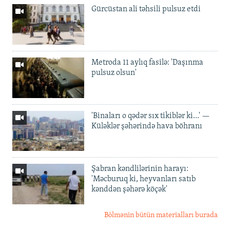
Gürcüstan ali təhsili pulsuz etdi
Metroda 11 aylıq fasilə: 'Daşınma
pulsuz olsun'
'Binaları o qədər sıx tikiblər ki...' —
Küləklər şəhərində hava böhranı
Şabran kəndlilərinin harayı:
'Məcburuq ki, heyvanları satıb
kənddən şəhərə köçək'
Bölmənin bütün materialları burada