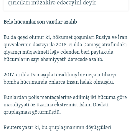
qırıcıları müzakirə edəcəyini deyir
Belə hücumlar son vaxtlar azalıb
Bu da qeyd olunur ki, hökumət qoşunları Rusiya və İran
qüvvələrinin dəstəyi ilə 2018-ci ildə Dəməşq ətrafındakı
qiyamçı müqaviməti ləğv edəndən bəri paytaxtda
hücumların sayı əhəmiyyətli dərəcədə azalıb.
2017-ci ildə Dəməşqdə törədilmiş bir neçə intiharçı
bomba hücumunda onlarca insan həlak olmuşdu.
Bunlardan polis məntəqələrinə edilmiş iki hücuma görə
məsuliyyəti öz üzərinə ekstremist İslam Dövləti
qruplaşması götürmüşdü.
Reuters yazır ki, bu qruplaşmanımn döyüşçüləri