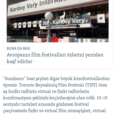
BUNA DA BAX:
Avropanın film festivalları özlərini yenidən
kəşf edirlər
"Sundance" bəzi şeyləri digər böyük kinofestivallardan
öyrənir. Toronto Beynəlxalq Film Festivalı (TIFF) ötən
ay builki tədbirin virtual və fiziki tədbirlərin
kombinasiyası şəklində keçiriləcəyini elan edib. 10-19
sentyabr tarixləri arasında gözlənən festival
çərçivəsində fiziki və virtual film nümayişləri, virtual