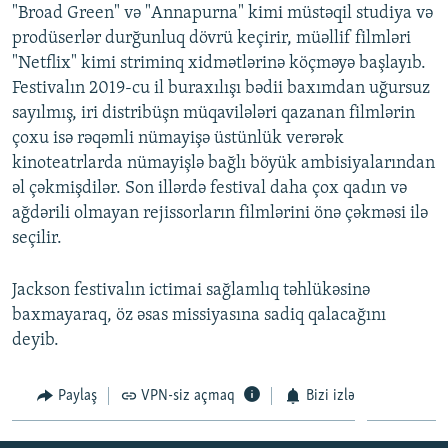
"Broad Green" və "Annapurna" kimi müstəqil studiya və
prodüserlər durğunluq dövrü keçirir, müəllif filmləri
"Netflix" kimi striminq xidmətlərinə köçməyə başlayıb.
Festivalın 2019-cu il buraxılışı bədii baxımdan uğursuz
sayılmış, iri distribüşn müqavilələri qazanan filmlərin
çoxu isə rəqəmli nümayişə üstünlük verərək
kinoteatrlarda nümayişlə bağlı böyük ambisiyalarından
əl çəkmişdilər. Son illərdə festival daha çox qadın və
ağdərili olmayan rejissorların filmlərini önə çəkməsi ilə
seçilir.
Jackson festivalın ictimai sağlamlıq təhlükəsinə
baxmayaraq, öz əsas missiyasına sadiq qalacağını
deyib.
Paylaş
VPN-siz açmaq
Bizi izlə