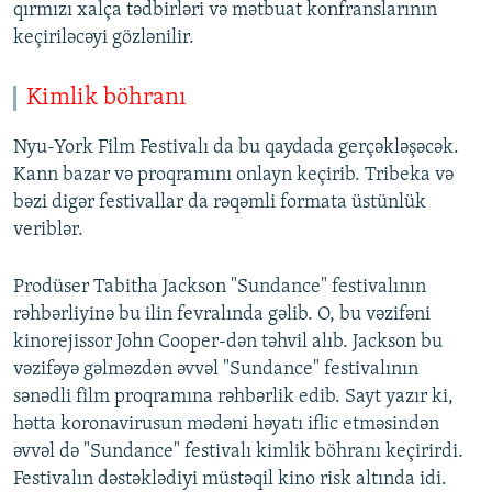
qırmızı xalça tədbirləri və mətbuat konfranslarının
keçiriləcəyi gözlənilir.
Kimlik böhranı
Nyu-York Film Festivalı da bu qaydada gerçəkləşəcək.
Kann bazar və proqramını onlayn keçirib. Tribeka və
bəzi digər festivallar da rəqəmli formata üstünlük
veriblər.
Prodüser Tabitha Jackson "Sundance" festivalının
rəhbərliyinə bu ilin fevralında gəlib. O, bu vəzifəni
kinorejissor John Cooper-dən təhvil alıb. Jackson bu
vəzifəyə gəlməzdən əvvəl "Sundance" festivalının
sənədli film proqramına rəhbərlik edib. Sayt yazır ki,
hətta koronavirusun mədəni həyatı iflic etməsindən
əvvəl də "Sundance" festivalı kimlik böhranı keçirirdi.
Festivalın dəstəklədiyi müstəqil kino risk altında idi.