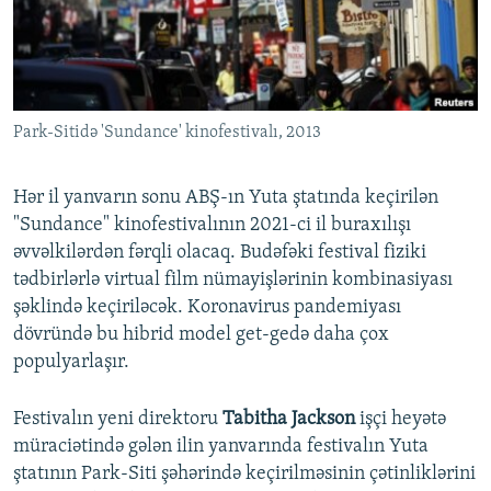
İNFOQRAFIKA
AZƏRBAYCAN ƏDƏBIYYATI KITABXANASI
MISSIYAMIZ
BIZI IZLƏ
KARIKATURA
İSLAM VƏ DEMOKRATIYA
PEŞƏ ETIKASI VƏ JURNALISTIKA STANDARTLARIMIZ
İZ - MƏDƏNIYYƏT PROQRAMI
MATERIALLARIMIZDAN ISTIFADƏ
Park-Sitidə 'Sundance' kinofestivalı, 2013
AZADLIQRADIOSU MOBIL TELEFONUNUZDA
RFE/RL-in bütün saytları
BIZIMLƏ ƏLAQƏ
Hər il yanvarın sonu ABŞ-ın Yuta ştatında keçirilən
XƏBƏR BÜLLETENLƏRIMIZ
"Sundance" kinofestivalının 2021-ci il buraxılışı
əvvəlkilərdən fərqli olacaq. Budəfəki festival fiziki
tədbirlərlə virtual film nümayişlərinin kombinasiyası
şəklində keçiriləcək. Koronavirus pandemiyası
dövründə bu hibrid model get-gedə daha çox
populyarlaşır.
Festivalın yeni direktoru
Tabitha Jackson
işçi heyətə
müraciətində gələn ilin yanvarında festivalın Yuta
ştatının Park-Siti şəhərində keçirilməsinin çətinliklərini