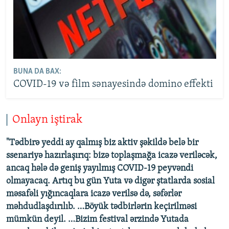
BUNA DA BAX:
COVID-19 və film sənayesində domino effekti
Onlayn iştirak
"Tədbirə yeddi ay qalmış biz aktiv şəkildə belə bir
ssenariyə hazırlaşırıq: bizə toplaşmağa icazə veriləcək,
ancaq hələ də geniş yayılmış COVID-19 peyvəndi
olmayacaq. Artıq bu gün Yuta və digər ştatlarda sosial
məsafəli yığıncaqlara icazə verilsə də, səfərlər
məhdudlaşdırılıb. …Böyük tədbirlərin keçirilməsi
mümkün deyil. …Bizim festival ərzində Yutada