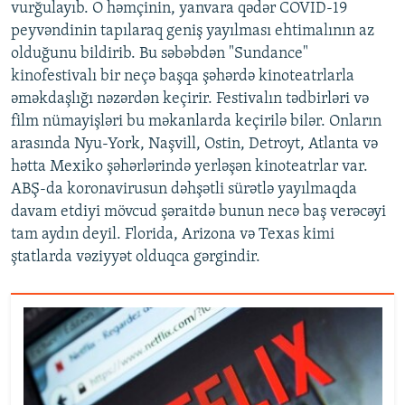
vurğulayıb. O həmçinin, yanvara qədər COVID-19
peyvəndinin tapılaraq geniş yayılması ehtimalının az
olduğunu bildirib. Bu səbəbdən "Sundance"
kinofestivalı bir neçə başqa şəhərdə kinoteatrlarla
əməkdaşlığı nəzərdən keçirir. Festivalın tədbirləri və
film nümayişləri bu məkanlarda keçirilə bilər. Onların
arasında Nyu-York, Naşvill, Ostin, Detroyt, Atlanta və
hətta Mexiko şəhərlərində yerləşən kinoteatrlar var.
ABŞ-da koronavirusun dəhşətli sürətlə yayılmaqda
davam etdiyi mövcud şəraitdə bunun necə baş verəcəyi
tam aydın deyil. Florida, Arizona və Texas kimi
ştatlarda vəziyyət olduqca gərgindir.