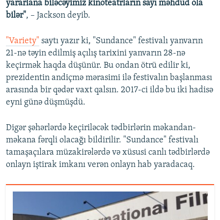
yararlana biləcəyimiz kinoteatrların sayı məhdud ola
bilər"
, – Jackson deyib.
"Variety"
saytı yazır ki, "Sundance" festivalı yanvarın
21-nə təyin edilmiş açılış tarixini yanvarın 28-nə
keçirmək haqda düşünür. Bu ondan ötrü edilir ki,
prezidentin andiçmə mərasimi ilə festivalın başlanması
arasında bir qədər vaxt qalsın. 2017-ci ildə bu iki hadisə
eyni günə düşmüşdü.
Digər şəhərlərdə keçiriləcək tədbirlərin məkandan-
məkana fərqli olacağı bildirilir. "Sundance" festivalı
tamaşaçılara müzakirələrdə və xüsusi canlı tədbirlərdə
onlayn iştirak imkanı verən onlayn hab yaradacaq.