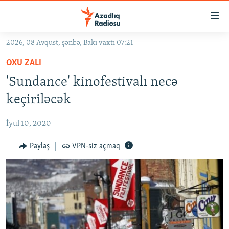
Keçid
linkləri
Əsas
2026, 08 Avqust, şənbə, Bakı vaxtı 07:21
məzmuna
GÜNDƏM
OXU ZALI
qayıt
#İZAHLA
Əsas
'Sundance' kinofestivalı necə
KORRUPSIOMETR
naviqasiyaya
keçiriləcək
qayıt
#ƏSLINDƏ
Axtarışa
İyul 10, 2020
FƏRQƏ BAX
keç
QANUNI DOĞRU
Paylaş
VPN-siz açmaq
ARAŞDIRMA
MULTIMEDIA
RADIO ARXIV
VIDEO
HAQQIMIZDA
FOTOQALEREYA
OXU ZALI