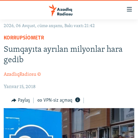
Keçid
linkləri
Əsas
2026, 06 Avqust, cümə axşamı, Bakı vaxtı 21:42
məzmuna
GÜNDƏM
KORRUPSIOMETR
qayıt
#İZAHLA
Əsas
Sumqayıta ayrılan milyonlar hara
KORRUPSIOMETR
naviqasiyaya
gedib
qayıt
#ƏSLINDƏ
Axtarışa
AzadlıqRadiosu ©
FƏRQƏ BAX
keç
Yanvar 15, 2018
QANUNI DOĞRU
ARAŞDIRMA
Paylaş
VPN-siz açmaq
MULTIMEDIA
RADIO ARXIV
VIDEO
HAQQIMIZDA
FOTOQALEREYA
OXU ZALI