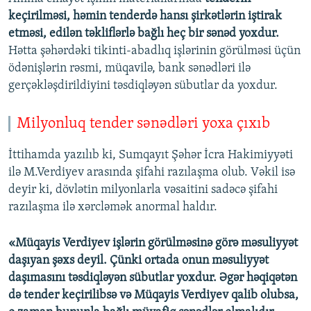
keçirilməsi, həmin tenderdə hansı şirkətlərin iştirak
etməsi, edilən təkliflərlə bağlı heç bir sənəd yoxdur.
Hətta şəhərdəki tikinti-abadlıq işlərinin görülməsi üçün
ödənişlərin rəsmi, müqavilə, bank sənədləri ilə
gerçəkləşdirildiyini təsdiqləyən sübutlar da yoxdur.
Milyonluq tender sənədləri yoxa çıxıb
İttihamda yazılıb ki, Sumqayıt Şəhər İcra Hakimiyyəti
ilə M.Verdiyev arasında şifahi razılaşma olub. Vəkil isə
deyir ki, dövlətin milyonlarla vəsaitini sadəcə şifahi
razılaşma ilə xərcləmək anormal haldır.
«Müqayis Verdiyev işlərin görülməsinə görə məsuliyyət
daşıyan şəxs deyil. Çünki ortada onun məsuliyyət
daşımasını təsdiqləyən sübutlar yoxdur. Əgər həqiqətən
də tender keçirilibsə və Müqayis Verdiyev qalib olubsa,