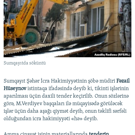
Sumqayıtda söküntü
Sumqayıt Şəhər İcra Hakimiyyətinin şöbə müdiri
Fəzail
Hüseynov
istintaqa ifadəsində deyib ki, tikinti işlərinin
aparılması üçün daxili tender keçirilib. Onun sözlərinə
görə, M.Verdiyev başqaları ilə müqayisədə görüləcək
işlər üçün daha aşağı qiymət deyib, onun təklifi sərfəli
olduğundan icra hakimiyyəti «hə» deyib.
Amma cinayət işinin materiallarında
tenderin