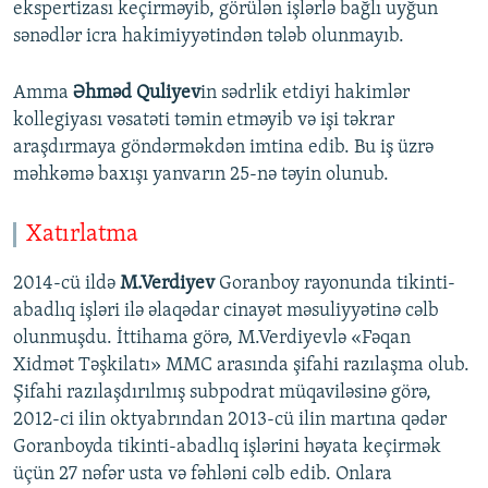
ekspertizası keçirməyib, görülən işlərlə bağlı uyğun
sənədlər icra hakimiyyətindən tələb olunmayıb.
Amma
Əhməd Quliyev
in sədrlik etdiyi hakimlər
kollegiyası vəsatəti təmin etməyib və işi təkrar
araşdırmaya göndərməkdən imtina edib. Bu iş üzrə
məhkəmə baxışı yanvarın 25-nə təyin olunub.
Xatırlatma
2014-cü ildə
M.Verdiyev
Goranboy rayonunda tikinti-
abadlıq işləri ilə əlaqədar cinayət məsuliyyətinə cəlb
olunmuşdu. İttihama görə, M.Verdiyevlə «Fəqan
Xidmət Təşkilatı» MMC arasında şifahi razılaşma olub.
Şifahi razılaşdırılmış subpodrat müqaviləsinə görə,
2012-ci ilin oktyabrından 2013-cü ilin martına qədər
Goranboyda tikinti-abadlıq işlərini həyata keçirmək
üçün 27 nəfər usta və fəhləni cəlb edib. Onlara