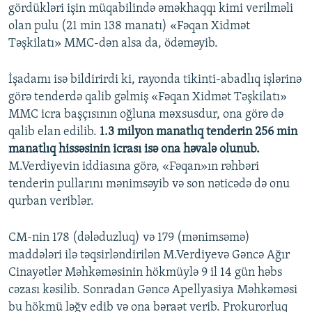
gördükləri işin müqabilində əməkhaqqı kimi verilməli
olan pulu (21 min 138 manatı) «Fəqan Xidmət
Təşkilatı» MMC-dən alsa da, ödəməyib.
İşadamı isə bildirirdi ki, rayonda tikinti-abadlıq işlərinə
görə tenderdə qalib gəlmiş «Fəqan Xidmət Təşkilatı»
MMC icra başçısının oğluna məxsusdur, ona görə də
qalib elan edilib.
1.3 milyon manatlıq tenderin 256 min
manatlıq hissəsinin icrası isə ona həvalə olunub.
M.Verdiyevin iddiasına görə, «Fəqan»ın rəhbəri
tenderin pullarını mənimsəyib və son nəticədə də onu
qurban veriblər.
CM-nin 178 (dələduzluq) və 179 (mənimsəmə)
maddələri ilə təqsirləndirilən M.Verdiyevə Gəncə Ağır
Cinayətlər Məhkəməsinin hökmüylə 9 il 14 gün həbs
cəzası kəsilib. Sonradan Gəncə Apellyasiya Məhkəməsi
bu hökmü ləğv edib və ona bəraət verib. Prokurorluq