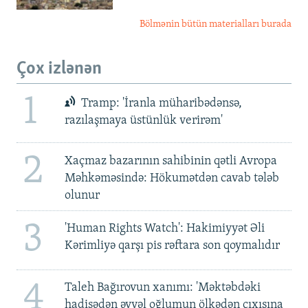
Bölmənin bütün materialları burada
Çox izlənən
1
Tramp: 'İranla müharibədənsə,
razılaşmaya üstünlük verirəm'
2
Xaçmaz bazarının sahibinin qətli Avropa
Məhkəməsində: Hökumətdən cavab tələb
olunur
3
'Human Rights Watch': Hakimiyyət Əli
Kərimliyə qarşı pis rəftara son qoymalıdır
4
Taleh Bağırovun xanımı: 'Məktəbdəki
hadisədən əvvəl oğlumun ölkədən çıxışına