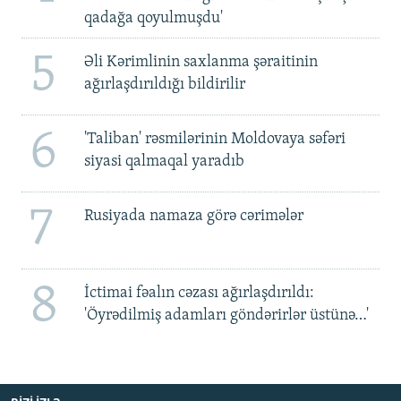
qadağa qoyulmuşdu'
5
Əli Kərimlinin saxlanma şəraitinin
ağırlaşdırıldığı bildirilir
6
'Taliban' rəsmilərinin Moldovaya səfəri
siyasi qalmaqal yaradıb
7
Rusiyada namaza görə cərimələr
8
İctimai fəalın cəzası ağırlaşdırıldı:
'Öyrədilmiş adamları göndərirlər üstünə…'