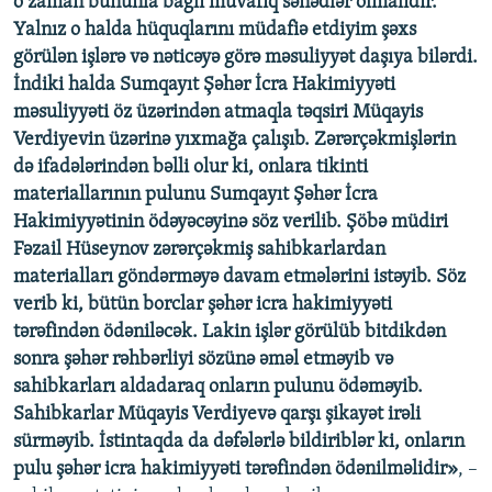
o zaman bununla bağlı müvafiq sənədlər olmalıdır.
Yalnız o halda hüquqlarını müdafiə etdiyim şəxs
görülən işlərə və nəticəyə görə məsuliyyət daşıya bilərdi.
İndiki halda Sumqayıt Şəhər İcra Hakimiyyəti
məsuliyyəti öz üzərindən atmaqla təqsiri Müqayis
Verdiyevin üzərinə yıxmağa çalışıb. Zərərçəkmişlərin
də ifadələrindən bəlli olur ki, onlara tikinti
materiallarının pulunu Sumqayıt Şəhər İcra
Hakimiyyətinin ödəyəcəyinə söz verilib. Şöbə müdiri
Fəzail Hüseynov zərərçəkmiş sahibkarlardan
materialları göndərməyə davam etmələrini istəyib. Söz
verib ki, bütün borclar şəhər icra hakimiyyəti
tərəfindən ödəniləcək. Lakin işlər görülüb bitdikdən
sonra şəhər rəhbərliyi sözünə əməl etməyib və
sahibkarları aldadaraq onların pulunu ödəməyib.
Sahibkarlar Müqayis Verdiyevə qarşı şikayət irəli
sürməyib. İstintaqda da dəfələrlə bildiriblər ki, onların
pulu şəhər icra hakimiyyəti tərəfindən ödənilməlidir»
, –