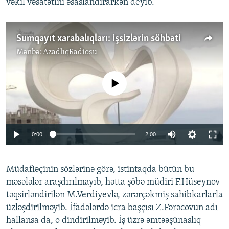
vəkil vəsatətini əsaslandırarkən deyib.
Sumqayıt xarabalıqları: işsizlərin söhbəti
Mənbə:
AzadlıqRadiosu
No media source currently available
0:00
2:00
Müdafiəçinin sözlərinə görə, istintaqda bütün bu
məsələlər araşdırılmayıb, hətta şöbə müdiri F.Hüseynov
təqsirləndirilən M.Verdiyevlə, zərərçəkmiş sahibkarlarla
üzləşdirilməyib. İfadələrdə icra başçısı Z.Fərəcovun adı
hallansa da, o dindirilməyib. İş üzrə əmtəəşünaslıq