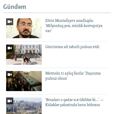
Gündəm
Elvin Mustafayev azadlıqda:
'Milyonluq yox, minlik korrupsiya
var'
Gürcüstan ali təhsili pulsuz etdi
Metroda 11 aylıq fasilə: 'Daşınma
pulsuz olsun'
'Binaları o qədər sıx tikiblər ki...' —
Küləklər şəhərində hava böhranı