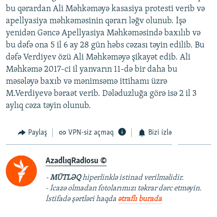
bu qərardan Ali Məhkəməyə kasasiya protesti verib və
apellyasiya məhkəməsinin qərarı ləğv olunub. İşə
yenidən Gəncə Apellyasiya Məhkəməsində baxılıb və
bu dəfə ona 5 il 6 ay 28 gün həbs cəzası təyin edilib. Bu
dəfə Verdiyev özü Ali Məhkəməyə şikayət edib. Ali
Məhkəmə 2017-ci il yanvarın 11-də bir daha bu
məsələyə baxıb və mənimsəmə ittihamı üzrə
M.Verdiyevə bəraət verib. Dələduzluğa görə isə 2 il 3
aylıq cəza təyin olunub.
Paylaş
VPN-siz açmaq
Bizi izlə
AzadlıqRadiosu ©
-
MÜTLƏQ
hiperlinklə istinad verilməlidir.
- İcazə olmadan fotolarımızı təkrar dərc etməyin.
İstifadə şərtləri haqda
ətraflı burada