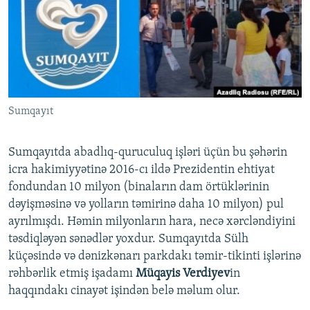
İNFOQRAFIKA
AZƏRBAYCAN ƏDƏBIYYATI KITABXANASI
MISSIYAMIZ
BIZI IZLƏ
KARIKATURA
İSLAM VƏ DEMOKRATIYA
PEŞƏ ETIKASI VƏ JURNALISTIKA STANDARTLARIMIZ
İZ - MƏDƏNIYYƏT PROQRAMI
MATERIALLARIMIZDAN ISTIFADƏ
AZADLIQRADIOSU MOBIL TELEFONUNUZDA
RFE/RL-in bütün saytları
Sumqayıt
BIZIMLƏ ƏLAQƏ
XƏBƏR BÜLLETENLƏRIMIZ
Sumqayıtda abadlıq-quruculuq işləri üçün bu şəhərin
icra hakimiyyətinə 2016-cı ildə Prezidentin ehtiyat
fondundan 10 milyon (binaların dam örtüklərinin
dəyişməsinə və yolların təmirinə daha 10 milyon) pul
ayrılmışdı. Həmin milyonların hara, necə xərcləndiyini
təsdiqləyən sənədlər yoxdur. Sumqayıtda Sülh
küçəsində və dənizkənarı parkdakı təmir-tikinti işlərinə
rəhbərlik etmiş işadamı
Müqayis Verdiyev
in
haqqındakı cinayət işindən belə məlum olur.