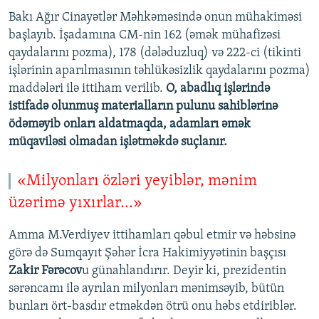
Bakı Ağır Cinayətlər Məhkəməsində onun mühakiməsi
başlayıb. İşadamına CM-nin 162 (əmək mühafizəsi
qaydalarını pozma), 178 (dələduzluq) və 222-ci (tikinti
işlərinin aparılmasının təhlükəsizlik qaydalarını pozma)
maddələri ilə ittiham verilib.
O, abadlıq işlərində
istifadə olunmuş materialların pulunu sahiblərinə
ödəməyib onları aldatmaqda, adamları əmək
müqaviləsi olmadan işlətməkdə suçlanır.
«Milyonları özləri yeyiblər, mənim
üzərimə yıxırlar...»
Amma M.Verdiyev ittihamları qəbul etmir və həbsinə
görə də Sumqayıt Şəhər İcra Hakimiyyətinin başçısı
Zakir Fərəcov
u günahlandırır. Deyir ki, prezidentin
sərəncamı ilə ayrılan milyonları mənimsəyib, bütün
bunları ört-basdır etməkdən ötrü onu həbs etdiriblər.