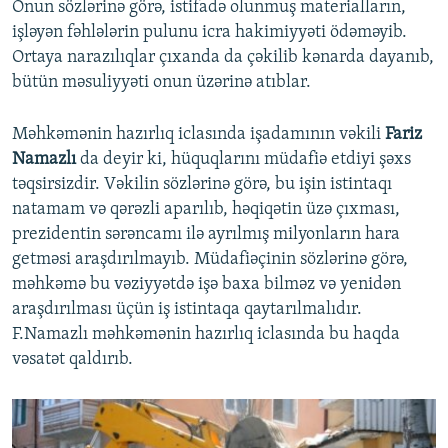
Onun sözlərinə görə, istifadə olunmuş materialların,
işləyən fəhlələrin pulunu icra hakimiyyəti ödəməyib.
Ortaya narazılıqlar çıxanda da çəkilib kənarda dayanıb,
bütün məsuliyyəti onun üzərinə atıblar.
Məhkəmənin hazırlıq iclasında işadamının vəkili
Fariz
Namazlı
da deyir ki, hüquqlarını müdafiə etdiyi şəxs
təqsirsizdir. Vəkilin sözlərinə görə, bu işin istintaqı
natamam və qərəzli aparılıb, həqiqətin üzə çıxması,
prezidentin sərəncamı ilə ayrılmış milyonların hara
getməsi araşdırılmayıb. Müdafiəçinin sözlərinə görə,
məhkəmə bu vəziyyətdə işə baxa bilməz və yenidən
araşdırılması üçün iş istintaqa qaytarılmalıdır.
F.Namazlı məhkəmənin hazırlıq iclasında bu haqda
vəsatət qaldırıb.