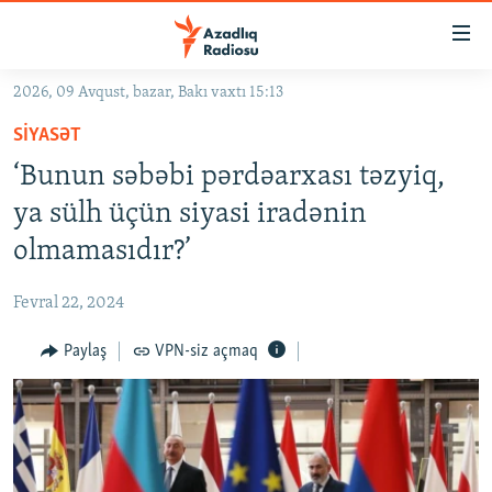
Keçid
linkləri
Əsas
2026, 09 Avqust, bazar, Bakı vaxtı 15:13
məzmuna
GÜNDƏM
SIYASƏT
qayıt
#İZAHLA
Əsas
‘Bunun səbəbi pərdəarxası təzyiq,
KORRUPSIOMETR
naviqasiyaya
ya sülh üçün siyasi iradənin
qayıt
#ƏSLINDƏ
olmamasıdır?’
Axtarışa
FƏRQƏ BAX
keç
Fevral 22, 2024
QANUNI DOĞRU
Paylaş
VPN-siz açmaq
ARAŞDIRMA
MULTIMEDIA
RADIO ARXIV
VIDEO
HAQQIMIZDA
FOTOQALEREYA
OXU ZALI