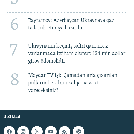
6
Bayramov: Azərbaycan Ukraynaya qaz
tədarük etməyə hazırdır
7
Ukraynanın keçmiş səfiri qanunsuz
varlanmada ittiham olunur: 134 min dollar
girov ödəməlidir
8
MeydanTV işi: 'Çamadanlarla çıxarılan
pulların hesabını xalqa nə vaxt
verəcəksiniz?'
BIZI IZLƏ