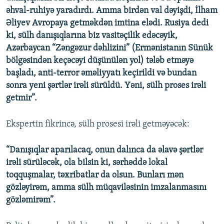
əhval-ruhiyə yaradırdı. Amma birdən val dəyişdi, İlham
Əliyev Avropaya getməkdən imtina elədi. Rusiya dedi
ki, sülh danışıqlarına biz vasitəçilik edəcəyik,
Azərbaycan “Zəngəzur dəhlizini” (Ermənistanın Sünük
bölgəsindən keçəcəyi düşünülən yol) tələb etməyə
başladı, anti-terror əməliyyatı keçirildi və bundan
sonra yeni şərtlər irəli sürüldü. Yəni, sülh proses irəli
getmir”.
Ekspertin fikrincə, sülh prosesi irəli getməyəcək:
“Danışıqlar aparılacaq, onun dalınca da əlavə şərtlər
irəli sürüləcək, ola bilsin ki, sərhəddə lokal
toqquşmalar, təxribatlar da olsun. Bunları mən
gözləyirəm, amma sülh müqaviləsinin imzalanmasını
gözləmirəm”.