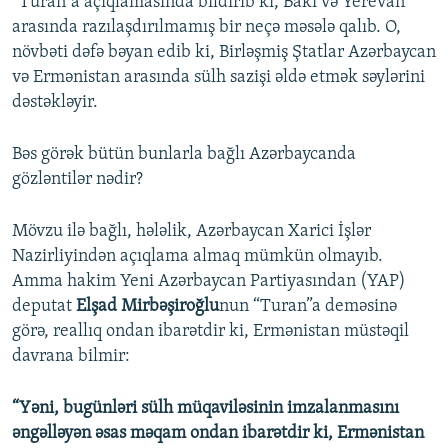
“Turan”a açıqlamasında bildirib ki, Bakı və Yerevan
arasında razılaşdırılmamış bir neçə məsələ qalıb. O,
növbəti dəfə bəyan edib ki, Birləşmiş Ştatlar Azərbaycan
və Ermənistan arasında sülh sazişi əldə etmək səylərini
dəstəkləyir.
Bəs görək bütün bunlarla bağlı Azərbaycanda
gözləntilər nədir?
Mövzu ilə bağlı, hələlik, Azərbaycan Xarici İşlər
Nazirliyindən açıqlama almaq mümkün olmayıb.
Amma hakim Yeni Azərbaycan Partiyasından (YAP)
deputat
Elşad Mirbəşiroğlu
nun “Turan”a deməsinə
görə, reallıq ondan ibarətdir ki, Ermənistan müstəqil
davrana bilmir:
“Yəni, bugünləri sülh müqaviləsinin imzalanmasını
əngəlləyən əsas məqam ondan ibarətdir ki, Ermənistan