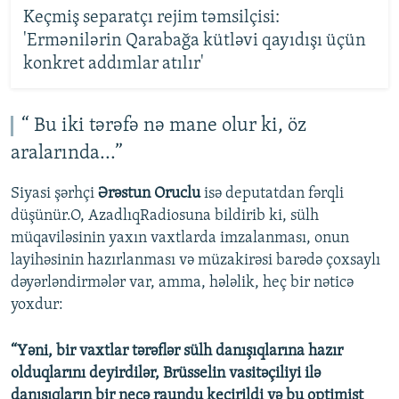
Keçmiş separatçı rejim təmsilçisi:
'Ermənilərin Qarabağa kütləvi qayıdışı üçün
konkret addımlar atılır'
“ Bu iki tərəfə nə mane olur ki, öz
aralarında...”
Siyasi şərhçi
Ərəstun Oruclu
isə deputatdan fərqli
düşünür.O, AzadlıqRadiosuna bildirib ki, sülh
müqaviləsinin yaxın vaxtlarda imzalanması, onun
layihəsinin hazırlanması və müzakirəsi barədə çoxsaylı
dəyərləndirmələr var, amma, hələlik, heç bir nəticə
yoxdur:
“Yəni, bir vaxtlar tərəflər sülh danışıqlarına hazır
olduqlarını deyirdilər, Brüsselin vasitəçiliyi ilə
danışıqların bir neçə raundu keçirildi və bu optimist