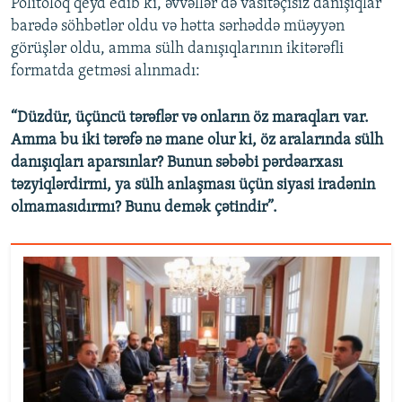
Politoloq qeyd edib ki, əvvəllər də vasitəçisiz danışıqlar
barədə söhbətlər oldu və hətta sərhəddə müəyyən
görüşlər oldu, amma sülh danışıqlarının ikitərəfli
formatda getməsi alınmadı:
“Düzdür, üçüncü tərəflər və onların öz maraqları var.
Amma bu iki tərəfə nə mane olur ki, öz aralarında sülh
danışıqları aparsınlar? Bunun səbəbi pərdəarxası
təzyiqlərdirmi, ya sülh anlaşması üçün siyasi iradənin
olmamasıdırmı? Bunu demək çətindir”.