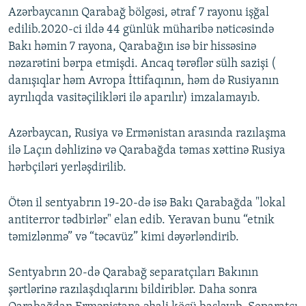
Azərbaycanın Qarabağ bölgəsi, ətraf 7 rayonu işğal
edilib.2020-ci ildə 44 günlük müharibə nəticəsində
Bakı həmin 7 rayona, Qarabağın isə bir hissəsinə
nəzarətini bərpa etmişdi. Ancaq tərəflər sülh sazişi (
danışıqlar həm Avropa İttifaqının, həm də Rusiyanın
ayrılıqda vasitəçilikləri ilə aparılır) imzalamayıb.
Azərbaycan, Rusiya və Ermənistan arasında razılaşma
ilə Laçın dəhlizinə və Qarabağda təmas xəttinə Rusiya
hərbçiləri yerləşdirilib.
Ötən il sentyabrın 19-20-də isə Bakı Qarabağda "lokal
antiterror tədbirlər" elan edib. Yeravan bunu “etnik
təmizlənmə” və “təcavüz” kimi dəyərləndirib.
Sentyabrın 20-də Qarabağ separatçıları Bakının
şərtlərinə razılaşdıqlarını bildiriblər. Daha sonra