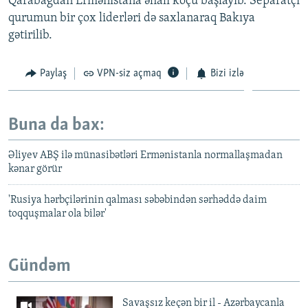
Qarabağdan Ermənistana əhali köçü başlayıb. Separatçı
qurumun bir çox liderləri də saxlanaraq Bakıya
gətirilib.
Paylaş
VPN-siz açmaq
Bizi izlə
Buna da bax:
Əliyev ABŞ ilə münasibətləri Ermənistanla normallaşmadan
kənar görür
'Rusiya hərbçilərinin qalması səbəbindən sərhəddə daim
toqquşmalar ola bilər'
Gündəm
Savaşsız keçən bir il - Azərbaycanla