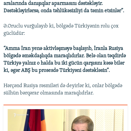
aralarında danışıqlar aparmasını dəstəkləyir.
Dəstəkləyirlərsə, onda təhlükəsizliyi da təmin etsinlər”.
Ə.Oruclu vurğulayıb ki, bölgədə Türkiyənin rolu çox
güclüdür:
“Amma İran yenə aktivləşməyə başlayıb, İranla Rusiya
bölgədə əməkdaşlıqda maraqlıdırlar. Belə olan təqdirdə
Türkiyə yalnız o halda bu iki gücün qarşısını kəsə bilər
ki, əgər ABŞ bu prosesdə Türkiyəni dəstəkləsin”.
Hərçənd Rusiya rəsmiləri də deyirlər ki, onlar bölgədə
sülhün bərqərar olmasında maraqlıdrlar.