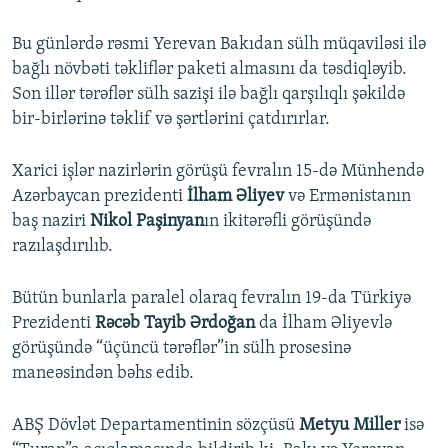
Bu günlərdə rəsmi Yerevan Bakıdan sülh müqaviləsi ilə
bağlı növbəti təkliflər paketi almasını da təsdiqləyib.
Son illər tərəflər sülh sazişi ilə bağlı qarşılıqlı şəkildə
bir-birlərinə təklif və şərtlərini çatdırırlar.
Xarici işlər nazirlərin görüşü fevralın 15-də Münhendə
Azərbaycan prezidenti
İlham Əliyev
və Ermənistanın
baş naziri
Nikol Paşinyan
ın ikitərəfli görüşündə
razılaşdırılıb.
Bütün bunlarla paralel olaraq fevralın 19-da Türkiyə
Prezidenti
Rəcəb Tayib Ərdoğan
da İlham Əliyevlə
görüşündə “üçüncü tərəflər”in sülh prosesinə
maneəsindən bəhs edib.
ABŞ Dövlət Departamentinin sözçüsü
Metyu Miller
isə