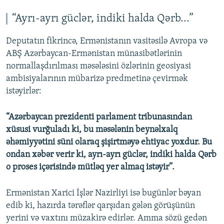
“Ayrı-ayrı güclər, indiki halda Qərb...”
Deputatın fikrincə, Ermənistanın vasitəsilə Avropa və
ABŞ Azərbaycan-Ermənistan münasibətlərinin
normallaşdırılması məsələsini özlərinin geosiyasi
ambisiyalarının mübarizə predmetinə çevirmək
istəyirlər:
“Azərbaycan prezidenti parlament tribunasından
xüsusi vurğuladı ki, bu məsələnin beynəlxalq
əhəmiyyətini süni olaraq şişirtməyə ehtiyac yoxdur. Bu
ondan xəbər verir ki, ayrı-ayrı güclər, indiki halda Qərb
o proses içərisində mütləq yer almaq istəyir”.
Ermənistan Xarici İşlər Nazirliyi isə bugünlər bəyan
edib ki, hazırda tərəflər qarşıdan gələn görüşünün
yerini və vaxtını müzakirə edirlər. Amma sözü gedən