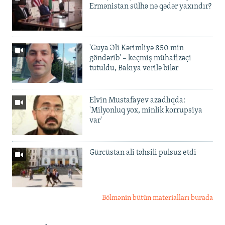
Ermənistan sülhə nə qədər yaxındır?
'Guya Əli Kərimliyə 850 min
göndərib' – keçmiş mühafizəçi
tutuldu, Bakıya verilə bilər
Elvin Mustafayev azadlıqda:
'Milyonluq yox, minlik korrupsiya
var'
Gürcüstan ali təhsili pulsuz etdi
Bölmənin bütün materialları burada