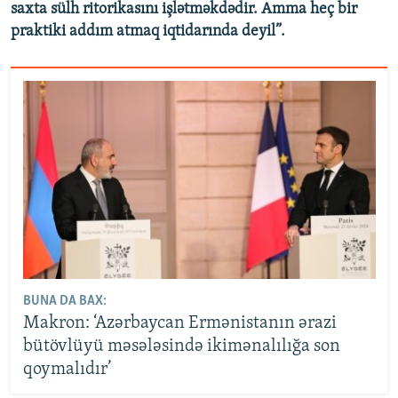
saxta sülh ritorikasını işlətməkdədir. Amma heç bir
praktiki addım atmaq iqtidarında deyil”.
BUNA DA BAX:
Makron: ‘Azərbaycan Ermənistanın ərazi
bütövlüyü məsələsində ikimənalılığa son
qoymalıdır’