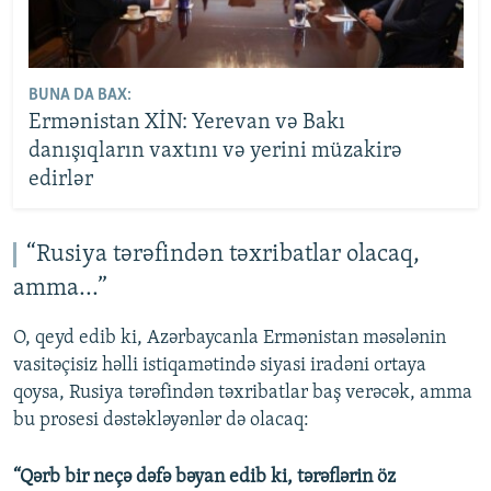
BUNA DA BAX:
Ermənistan XİN: Yerevan və Bakı
danışıqların vaxtını və yerini müzakirə
edirlər
“Rusiya tərəfindən təxribatlar olacaq,
amma...”
O, qeyd edib ki, Azərbaycanla Ermənistan məsələnin
vasitəçisiz həlli istiqamətində siyasi iradəni ortaya
qoysa, Rusiya tərəfindən təxribatlar baş verəcək, amma
bu prosesi dəstəkləyənlər də olacaq:
“Qərb bir neçə dəfə bəyan edib ki, tərəflərin öz