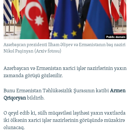
İNFOQRAFIKA
AZƏRBAYCAN ƏDƏBIYYATI KITABXANASI
MISSIYAMIZ
BIZI IZLƏ
KARIKATURA
İSLAM VƏ DEMOKRATIYA
PEŞƏ ETIKASI VƏ JURNALISTIKA STANDARTLARIMIZ
İZ - MƏDƏNIYYƏT PROQRAMI
MATERIALLARIMIZDAN ISTIFADƏ
AZADLIQRADIOSU MOBIL TELEFONUNUZDA
RFE/RL-in bütün saytları
Azərbaycan prezidenti İlham Əliyev və Ermənistanın baş naziri
BIZIMLƏ ƏLAQƏ
Nikol Paşinyan (Arxiv fotosu)
XƏBƏR BÜLLETENLƏRIMIZ
Azərbaycan və Ermənistan xarici işlər nazirlərinin yaxın
zamanda görüşü gözlənilir.
Bunu Ermənistan Təhlükəsizlik Şurasının katibi
Armen
Qriqoryan
bildirib.
O qeyd edib ki, sülh müqaviləsi layihəsi yaxın vaxtlarda
iki ölkənin xarici işlər nazirlərinin görüşündə müzakirə
olunacaq.