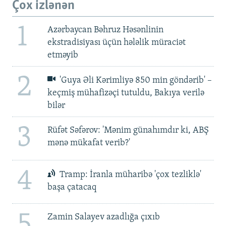
Çox izlənən
1
Azərbaycan Bəhruz Həsənlinin
ekstradisiyası üçün hələlik müraciət
etməyib
2
'Guya Əli Kərimliyə 850 min göndərib' –
keçmiş mühafizəçi tutuldu, Bakıya verilə
bilər
3
Rüfət Səfərov: 'Mənim günahımdır ki, ABŞ
mənə mükafat verib?'
4
Tramp: İranla müharibə 'çox tezliklə'
başa çatacaq
5
Zamin Salayev azadlığa çıxıb