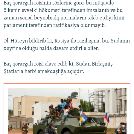
Baş qərargah rəisinin sözlərinə görə, bu müqavilə
ölkənin əvvəlki hökuməti tərəfindən imzalanıb və bu
zaman sənəd beynəlxalq normaların tələb etdiyi kimi
parlament tərəfindən ratifikasiya olunmayıb.
Əl-Hüseyn bildirib ki, Rusiya ilə razılaşma, bu, Sudanın
xeyrinə olduğu halda davam etdirilə bilər.
Baş qərargah rəisi əlavə edib ki, Sudan Birləşmiş
Ştatlarla hərbi əməkdaşlığa açıqdır.