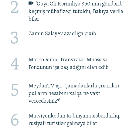
2
'Guya Əli Kərimliyə 850 min göndərib' –
keçmiş mühafizəçi tutuldu, Bakıya verilə
bilər
3
Zamin Salayev azadlığa çıxıb
4
Marko Rubio Transxəzər Müəssisə
Fondunun işə başladığını elan edib
5
MeydanTV işi: 'Çamadanlarla çıxarılan
pulların hesabını xalqa nə vaxt
verəcəksiniz?'
6
Matviyenkodan Rubinyana xəbərdarlıq:
rusiyalı turistlər gəlməyə bilər