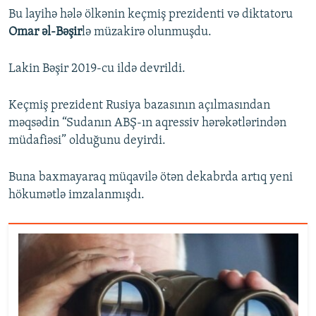
Bu layihə hələ ölkənin keçmiş prezidenti və diktatoru
Omar əl-Bəşir
lə müzakirə olunmuşdu.
Lakin Bəşir 2019-cu ildə devrildi.
Keçmiş prezident Rusiya bazasının açılmasından
məqsədin “Sudanın ABŞ-ın aqressiv hərəkətlərindən
müdafiəsi” olduğunu deyirdi.
Buna baxmayaraq müqavilə ötən dekabrda artıq yeni
hökumətlə imzalanmışdı.