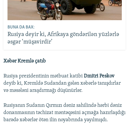
BUNA DA BAX:
Rusiya deyir ki, Afrikaya göndərilən yüzlərlə
əsgər ‘müşavirdir’
Xəbər Kremlə çatıb
Rusiya prezidentinin mətbuat katibi
Dmitri Peskov
deyib ki, Kremldə Sudandan gələn xəbərlə tanışdırlar
və məsələni araşdırmağı düşünürlər.
Rusiyanın Sudanın Qırmızı dəniz sahilində hərbi dəniz
donanmasının təchizat məntəqəsini açmağa hazırlaşdığı
barədə xəbərlər ötən ilin noyabrında yayılmışdı.