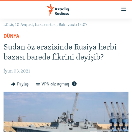
Keçid
linkləri
Əsas
2026, 10 Avqust, bazar ertəsi, Bakı vaxtı 13:07
məzmuna
GÜNDƏM
DÜNYA
qayıt
#İZAHLA
Əsas
Sudan öz ərazisində Rusiya hərbi
KORRUPSIOMETR
naviqasiyaya
bazası barədə fikrini dəyişib?
qayıt
#ƏSLINDƏ
Axtarışa
İyun 03, 2021
FƏRQƏ BAX
keç
QANUNI DOĞRU
Paylaş
VPN-siz açmaq
ARAŞDIRMA
MULTIMEDIA
RADIO ARXIV
VIDEO
HAQQIMIZDA
FOTOQALEREYA
OXU ZALI