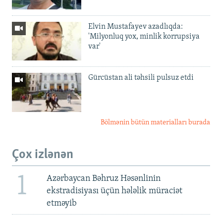
Elvin Mustafayev azadlıqda:
'Milyonluq yox, minlik korrupsiya
var'
Gürcüstan ali təhsili pulsuz etdi
Bölmənin bütün materialları burada
Çox izlənən
1
Azərbaycan Bəhruz Həsənlinin
ekstradisiyası üçün hələlik müraciət
etməyib