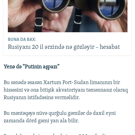
BUNA DA BAX:
Rusiyanı 20 il ərzində nə gözləyir – hesabat
Yenə də “Putinin aşpazı”
Bu sənədə əsasən Xartum Port-Sudan limanının bir
hissəsini və ona bitişik akvatoriyanı təmənnasız olaraq
Rusiyanın istifadəsinə verməlidir.
Bu məntəqəyə nüvə qurğulu gəmilər də daxil eyni
zamanda dörd gəmi yan ala bilir.