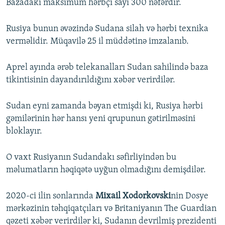
Bazadakı maksimum hərbçi sayı 300 nəfərdir.
Rusiya bunun əvəzində Sudana silah və hərbi texnika
verməlidir. Müqavilə 25 il müddətinə imzalanıb.
Aprel ayında ərəb telekanalları Sudan sahilində baza
tikintisinin dayandırıldığını xəbər verirdilər.
Sudan eyni zamanda bəyan etmişdi ki, Rusiya hərbi
gəmilərinin hər hansı yeni qrupunun gətirilməsini
bloklayır.
O vaxt Rusiyanın Sudandakı səfirliyindən bu
məlumatların həqiqətə uyğun olmadığını demişdilər.
2020-ci ilin sonlarında
Mixail Xodorkovski
nin Dosye
mərkəzinin təhqiqatçıları və Britaniyanın The Guardian
qəzeti xəbər verirdilər ki, Sudanın devrilmiş prezidenti