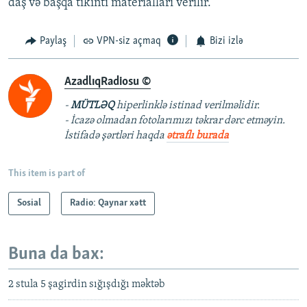
daş və başqa tikinti materialları verilir.
Paylaş
VPN-siz açmaq
Bizi izlə
AzadlıqRadiosu ©
-
MÜTLƏQ
hiperlinklə istinad verilməlidir.
- İcazə olmadan fotolarımızı təkrar dərc etməyin.
İstifadə şərtləri haqda
ətraflı burada
This item is part of
Sosial
Radio: Qaynar xətt
Buna da bax:
2 stula 5 şagirdin sığışdığı məktəb