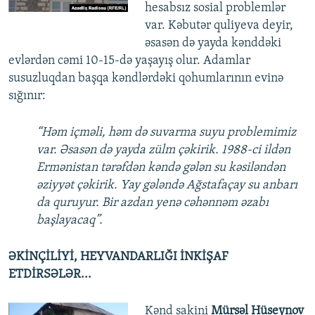
hesabsız sosial problemlər
var. Kəbutər quliyeva deyir,
əsasən də yayda kənddəki
evlərdən cəmi 10-15-də yaşayış olur. Adamlar
susuzluqdan başqa kəndlərdəki qohumlarının evinə
sığınır:
“Həm içməli, həm də suvarma suyu problemimiz
var. Əsasən də yayda zülm çəkirik. 1988-ci ildən
Ermənistan tərəfdən kəndə gələn su kəsiləndən
əziyyət çəkirik. Yay gələndə Ağstafaçay su anbarı
da quruyur. Bir azdan yenə cəhənnəm əzabı
başlayacaq”.
ƏKİNÇİLİYİ, HEYVANDARLIĞI İNKİŞAF
ETDİRSƏLƏR...
Kənd sakini
Mürsəl Hüseynov