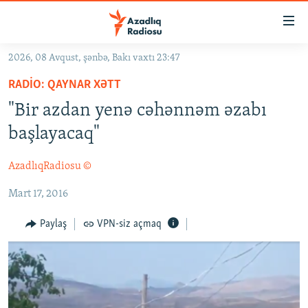
Keçid
linkləri
Əsas
2026, 08 Avqust, şənbə, Bakı vaxtı 23:47
məzmuna
GÜNDƏM
RADIO: QAYNAR XƏTT
qayıt
#İZAHLA
Əsas
"Bir azdan yenə cəhənnəm əzabı
KORRUPSIOMETR
naviqasiyaya
başlayacaq"
qayıt
#ƏSLINDƏ
Axtarışa
AzadlıqRadiosu ©
FƏRQƏ BAX
keç
Mart 17, 2016
QANUNI DOĞRU
ARAŞDIRMA
Paylaş
VPN-siz açmaq
MULTIMEDIA
RADIO ARXIV
VIDEO
HAQQIMIZDA
FOTOQALEREYA
OXU ZALI