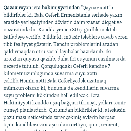
Qazax rayon icra hakimiyyətindən
“Qaynar xətt”ə
bildiriblər ki, Bala Cəfərli Ermənistanla sərhədə yaxın
ərazidə yerləşdiyindən dövlətin daim xüsusi diqqət və
nəzarətindədir. Kənddə yenicə 80 şagirdlik məktəb
istifadəyə verilib. 2 ildir ki, müasir tələblərə cavab verən
tibb fəaliyyət göstərir. Kəndin problemlərini aradan
qaldırmaqdan ötrü sosial layihələr hazırlanıb. İki
artezian quyusu qazılıb, daha iki quyunun qazılması da
nəzərdə tutulub. Qonşuluqdakı Cəfərli kəndinə 7
kilometr uzunluğunda suvarma suyu xətti
çəkilib.Həmin xətti Bala Cəfərliyədək uzatmaq
mümkün olacaq ki, bununla da kəndlilərin suvarma
suyu problemi kökündən həll ediləcək. İcra
Hakimiyyəti kənddə uşaq bağçası tikməyi, yolları təmir
etməyi planlaşdırıb. Qurumdan bildiriblər ki, atəşkəsin
pozulması nəticəsində zərər çəkmiş evlərin bərpası
üçün kəndlilərə vaxtaşırı dam örtüyü, qum, sement,