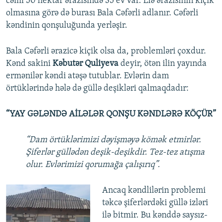
cəmi 50 hektar ərazisində 35 ev var. Elə ərazisinin kiçik
olmasına görə də burası Bala Cəfərli adlanır. Cəfərli
kəndinin qonşuluğunda yerləşir.
Bala Cəfərli ərazicə kiçik olsa da, problemləri çoxdur.
Kənd sakini
Kəbutər Quliyeva
deyir, ötən ilin yayında
ermənilər kəndi atəşə tutublar. Evlərin dam
örtüklərində hələ də güllə deşikləri qalmaqdadır:
“YAY GƏLƏNDƏ AİLƏLƏR QONŞU KƏNDLƏRƏ KÖÇÜR”
“Dam örtüklərimizi dəyişməyə kömək etmirlər.
Şiferlər güllədən deşik-deşikdir. Tez-tez atışma
olur. Evlərimizi qorumağa çalışırıq”.
Ancaq kəndlilərin problemi
təkcə şiferlərdəki güllə izləri
ilə bitmir. Bu kənddə saysız-