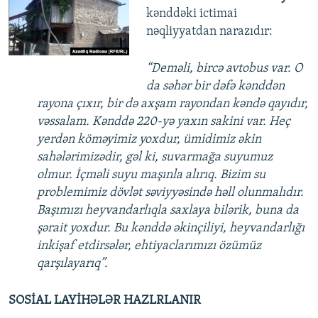
kənddəki ictimai
nəqliyyatdan narazıdır:
“Deməli, bircə avtobus var. O
da səhər bir dəfə kənddən
rayona çıxır, bir də axşam rayondan kəndə qayıdır,
vəssalam. Kənddə 220-yə yaxın sakini var. Heç
yerdən köməyimiz yoxdur, ümidimiz əkin
sahələrimizədir, gəl ki, suvarmağa suyumuz
olmur. İçməli suyu maşınla alırıq. Bizim su
problemimiz dövlət səviyyəsində həll olunmalıdır.
Başımızı heyvandarlıqla saxlaya bilərik, buna da
şərait yoxdur. Bu kənddə əkinçiliyi, heyvandarlığı
inkişaf etdirsələr, ehtiyaclarımızı özümüz
qarşılayarıq”.
SOSİAL LAYİHƏLƏR HAZLRLANIR