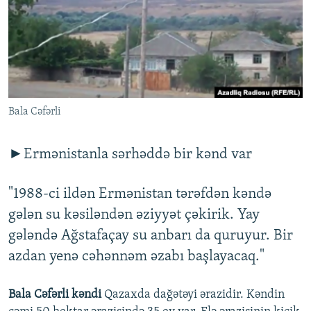
İNFOQRAFIKA
AZƏRBAYCAN ƏDƏBIYYATI KITABXANASI
MISSIYAMIZ
BIZI IZLƏ
KARIKATURA
İSLAM VƏ DEMOKRATIYA
PEŞƏ ETIKASI VƏ JURNALISTIKA STANDARTLARIMIZ
İZ - MƏDƏNIYYƏT PROQRAMI
MATERIALLARIMIZDAN ISTIFADƏ
AZADLIQRADIOSU MOBIL TELEFONUNUZDA
RFE/RL-in bütün saytları
Bala Cəfərli
BIZIMLƏ ƏLAQƏ
XƏBƏR BÜLLETENLƏRIMIZ
►Ermənistanla sərhəddə bir kənd var
"1988-ci ildən Ermənistan tərəfdən kəndə
gələn su kəsiləndən əziyyət çəkirik. Yay
gələndə Ağstafaçay su anbarı da quruyur. Bir
azdan yenə cəhənnəm əzabı başlayacaq."
Bala Cəfərli kəndi
Qazaxda dağətəyi ərazidir. Kəndin