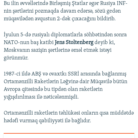
Bu ilin əvvəllərində Birləşmiş Ştatlar əgər Rusiya INF-
nin şərtlərini pozmaqda davam edərsə, sözü gedən
müqavilədən avqustun 2-dək çıxacağını bildirib.
İyulun 5-də rusiyalı diplomatlarla söhbətindən sonra
NATO-nun baş katibi
Jens Stoltenberg
deyib ki,
Moskvanın sazişin şərtlərinə əməl etmək istəyi
görünmür.
1987-ci ildə ABŞ və ovaxtkı SSRİ arasında bağlanmış
Ortamənzilli Raketlərin Ləğvinə dair Müqavilə bütün
Avropa qitəsində bu tipdən olan raketlərin
yığışdırılması ilə nəticələnmişdi.
Ortamənzilli raketlərin təhlükəsi onların qısa müddətdə
hədəfi vurmaq qabiliyyəti ilə bağlıdır.