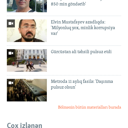
850 min göndərib'
Elvin Mustafayev azadlıqda:
'Milyonluq yox, minlik korrupsiya
var'
Gürcüstan ali təhsili pulsuz etdi
Metroda 11 aylıq fasilə: 'Daşınma
pulsuz olsun'
Bölmənin bütün materialları burada
Çox izlənən