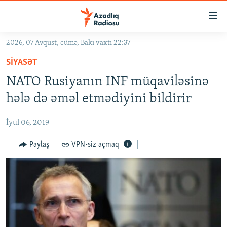
Keçid
linkləri
Əsas
2026, 07 Avqust, cümə, Bakı vaxtı 22:37
məzmuna
GÜNDƏM
SIYASƏT
qayıt
#İZAHLA
Əsas
NATO Rusiyanın INF müqaviləsinə
KORRUPSIOMETR
naviqasiyaya
hələ də əməl etmədiyini bildirir
qayıt
#ƏSLINDƏ
Axtarışa
İyul 06, 2019
FƏRQƏ BAX
keç
QANUNI DOĞRU
Paylaş
VPN-siz açmaq
ARAŞDIRMA
MULTIMEDIA
RADIO ARXIV
VIDEO
HAQQIMIZDA
FOTOQALEREYA
OXU ZALI