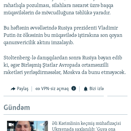
rahatlıqla pozulması, silahlara nəzarət üzrə başqa
müqavilələrin də mövcudluğuna təhlükə yaradır.
Bu həftənin əvvəllərində Rusiya prezidenti Vladimir
Putin öz ölkəsinin bu müqavilədə iştirakına son qoyan
qanunvericilik aktını imzalayıb.
Stoltenberg-lə danışqılardan sonra Rusiya bəyan edib
ki, əgər Birləşmiş Ştatlar Avropada ortamənzilli
raketləri yerləşdirməsələr, Moskva da bunu etməyəcək.
Paylaş
VPN-siz açmaq
Bizi izlə
Gündəm
Əli Kərimlinin keçmiş mühafizəçisi
Ukraynada saxlanılıb: 'Guya ona