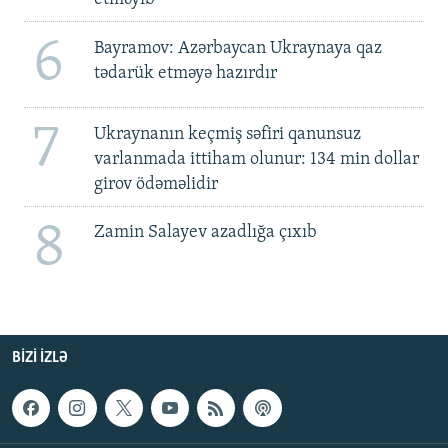
6
Bayramov: Azərbaycan Ukraynaya qaz
tədarük etməyə hazırdır
7
Ukraynanın keçmiş səfiri qanunsuz
varlanmada ittiham olunur: 134 min dollar
girov ödəməlidir
8
Zamin Salayev azadlığa çıxıb
BIZI IZLƏ