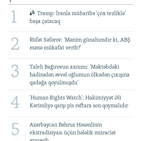
1
Tramp: İranla müharibə 'çox tezliklə'
başa çatacaq
2
Rüfət Səfərov: 'Mənim günahımdır ki, ABŞ
mənə mükafat verib?'
3
Taleh Bağırovun xanımı: 'Məktəbdəki
hadisədən əvvəl oğlumun ölkədən çıxışına
qadağa qoyulmuşdu'
4
'Human Rights Watch': Hakimiyyət Əli
Kərimliyə qarşı pis rəftara son qoymalıdır
5
Azərbaycan Bəhruz Həsənlinin
ekstradisiyası üçün hələlik müraciət
etməyib