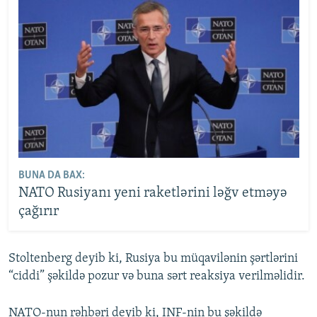
BUNA DA BAX:
NATO Rusiyanı yeni raketlərini ləğv etməyə
çağırır
Stoltenberg deyib ki, Rusiya bu müqavilənin şərtlərini
“ciddi” şəkildə pozur və buna sərt reaksiya verilməlidir.
NATO-nun rəhbəri deyib ki, INF-nin bu şəkildə