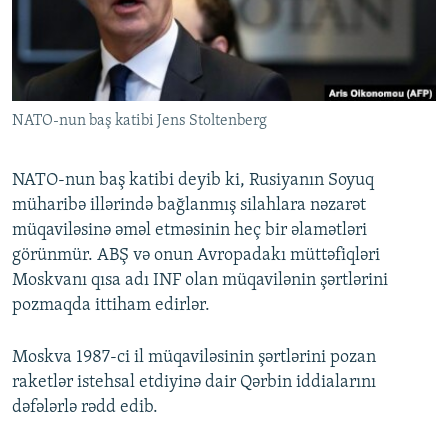
İNFOQRAFIKA
AZƏRBAYCAN ƏDƏBIYYATI KITABXANASI
MISSIYAMIZ
BIZI IZLƏ
KARIKATURA
İSLAM VƏ DEMOKRATIYA
PEŞƏ ETIKASI VƏ JURNALISTIKA STANDARTLARIMIZ
İZ - MƏDƏNIYYƏT PROQRAMI
MATERIALLARIMIZDAN ISTIFADƏ
NATO-nun baş katibi Jens Stoltenberg
AZADLIQRADIOSU MOBIL TELEFONUNUZDA
RFE/RL-in bütün saytları
BIZIMLƏ ƏLAQƏ
NATO-nun baş katibi deyib ki, Rusiyanın Soyuq
XƏBƏR BÜLLETENLƏRIMIZ
müharibə illərində bağlanmış silahlara nəzarət
müqaviləsinə əməl etməsinin heç bir əlamətləri
görünmür. ABŞ və onun Avropadakı müttəfiqləri
Moskvanı qısa adı INF olan müqavilənin şərtlərini
pozmaqda ittiham edirlər.
Moskva 1987-ci il müqaviləsinin şərtlərini pozan
raketlər istehsal etdiyinə dair Qərbin iddialarını
dəfələrlə rədd edib.