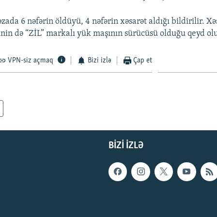
da 6 nəfərin öldüyü, 4 nəfərin xəsarət aldığı bildirilir. Xə
inin də “ZİL” markalı yük maşının sürücüsü olduğu qeyd ol
VPN-siz açmaq
Bizi izlə
Çap et
BIZI IZLƏ