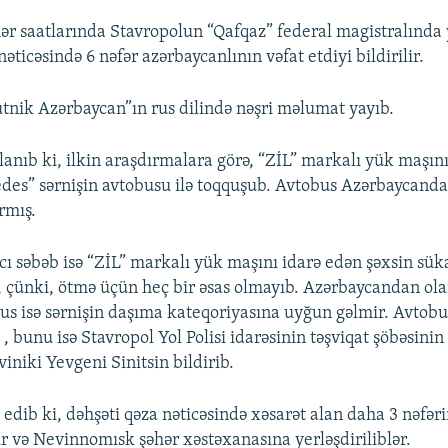
hər saatlarında Stavropolun “Qafqaz” federal magistralında 
nəticəsində 6 nəfər azərbaycanlının vəfat etdiyi bildirilir.
tnik Azərbaycan”ın rus dilində nəşri məlumat yayıb.
anıb ki, ilkin araşdırmalara görə, “ZİL” markalı yük maşını
des” sərnişin avtobusu ilə toqquşub. Avtobus Azərbaycanda
ırmış.
cı səbəb isə “ZİL” markalı yük maşını idarə edən şəxsin sü
 çünki, ötmə üçün heç bir əsas olmayıb. Azərbaycandan olan
us isə sərnişin daşıma kateqoriyasına uyğun gəlmir. Avtob
 , bunu isə Stavropol Yol Polisi idarəsinin təşviqat şöbəsinin
iniki Yevgeni Sinitsin bildirib.
 edib ki, dəhşəti qəza nəticəsində xəsarət alan daha 3 nəfəri
ır və Nevinnomısk şəhər xəstəxanasına yerləşdiriliblər.