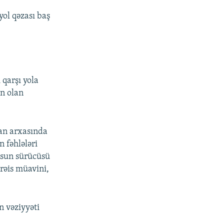
yol qəzası baş
 qarşı yola
n olan
kan arxasında
 fəhlələri
usun sürücüsü
 rəis müavini,
n vəziyyəti