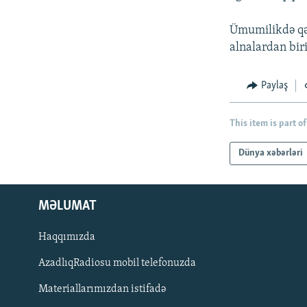
Ümumilikdə qəza
alnalardan bir
Paylaş
This item is part of
Dünya xəbərləri
MƏLUMAT
Haqqımızda
AzadlıqRadiosu mobil telefonuzda
Materiallarımızdan istifadə
BIZI IZLƏ