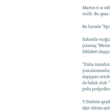
Martın 6-sı sə
verib. Bu qəza 
Bu barədə “Spu
Xəbərdə vurğul
çıxaraq “Merse
fəhlələri daşıy
“Daha inandırı
yuxulamasıdır,
dayşıyan avtob
də həlak olub ”
polis podpolkov
Y.Sinitsin qeyd
ağır olaraq qal