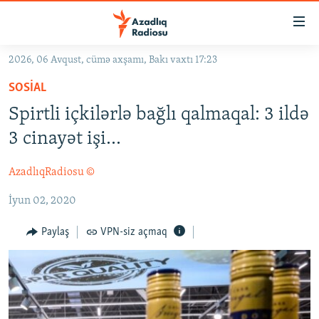
Keçid
linkləri
Əsas
2026, 06 Avqust, cümə axşamı, Bakı vaxtı 17:23
məzmuna
GÜNDƏM
SOSIAL
qayıt
#İZAHLA
Əsas
Spirtli içkilərlə bağlı qalmaqal: 3 ildə
KORRUPSIOMETR
naviqasiyaya
3 cinayət işi...
qayıt
#ƏSLINDƏ
Axtarışa
AzadlıqRadiosu ©
FƏRQƏ BAX
keç
İyun 02, 2020
QANUNI DOĞRU
ARAŞDIRMA
Paylaş
VPN-siz açmaq
MULTIMEDIA
RADIO ARXIV
VIDEO
HAQQIMIZDA
FOTOQALEREYA
OXU ZALI