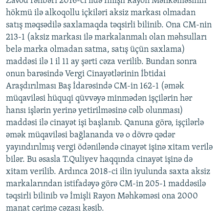
Zavod rəhbəri 2016-cı ildə İmişli Rayon Məhkəməsinin
hökmü ilə alkoqollu içkiləri aksiz markası olmadan
satış məqsədilə saxlamaqda təqsirli bilinib. Ona CM-nin
213-1 (aksiz markası ilə markalanmalı olan məhsulları
belə marka olmadan satma, satış üçün saxlama)
maddəsi ilə 1 il 11 ay şərti cəza verilib. Bundan sonra
onun barəsində Vergi Cinayətlərinin İbtidai
Araşdırılması Baş İdarəsində CM-in 162-1 (əmək
müqaviləsi hüquqi qüvvəyə minmədən işçilərin hər
hansı işlərin yerinə yetirilməsinə cəlb olunması)
maddəsi ilə cinayət işi başlanıb. Qanuna görə, işçilərlə
əmək müqaviləsi bağlananda və o dövrə qədər
yayındırılmış vergi ödəniləndə cinayət işinə xitam verilə
bilər. Bu əsasla T.Quliyev haqqında cinayət işinə də
xitam verilib. Ardınca 2018-ci ilin iyulunda saxta aksiz
markalarından istifadəyə görə CM-in 205-1 maddəsilə
təqsirli bilinib və İmişli Rayon Məhkəməsi ona 2000
manat cərimə cəzası kəsib.