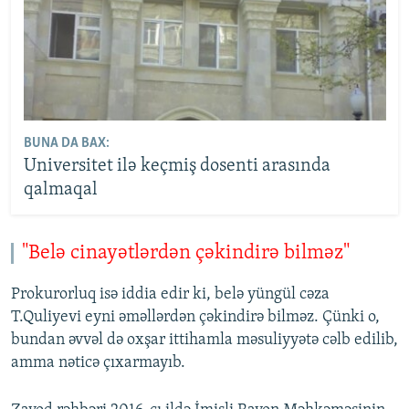
BUNA DA BAX:
Universitet ilə keçmiş dosenti arasında
qalmaqal
"Belə cinayətlərdən çəkindirə bilməz"
Prokurorluq isə iddia edir ki, belə yüngül cəza
T.Quliyevi eyni əməllərdən çəkindirə bilməz. Çünki o,
bundan əvvəl də oxşar ittihamla məsuliyyətə cəlb edilib,
amma nəticə çıxarmayıb.