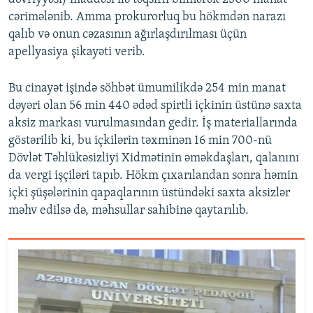
cərimələnib. Amma prokurorluq bu hökmdən narazı
qalıb və onun cəzasının ağırlaşdırılması üçün
apellyasiya şikayəti verib.
Bu cinayət işində söhbət ümumilikdə 254 min manat
dəyəri olan 56 min 440 ədəd spirtli içkinin üstünə saxta
aksiz markası vurulmasından gedir. İş materiallarında
göstərilib ki, bu içkilərin təxminən 16 min 700-nü
Dövlət Təhlükəsizliyi Xidmətinin əməkdaşları, qalanını
da vergi işçiləri tapıb. Hökm çıxarılandan sonra həmin
içki şüşələrinin qapaqlarının üstündəki saxta aksizlər
məhv edilsə də, məhsullar sahibinə qaytarılıb.