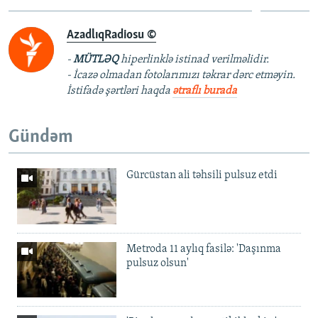
AzadlıqRadiosu ©
-
MÜTLƏQ
hiperlinklə istinad verilməlidir.
- İcazə olmadan fotolarımızı təkrar dərc etməyin.
İstifadə şərtləri haqda
ətraflı burada
Gündəm
Gürcüstan ali təhsili pulsuz etdi
Metroda 11 aylıq fasilə: 'Daşınma
pulsuz olsun'