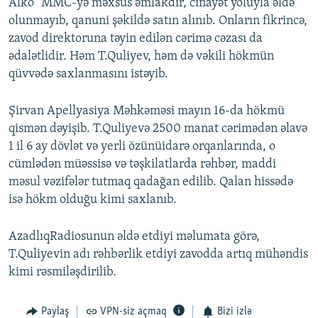
Alko" MMC-yə məxsus əmlakdır, cinayət yoluyla əldə
olunmayıb, qanuni şəkildə satın alınıb. Onların fikrincə,
zavod direktoruna təyin edilən cərimə cəzası da
ədalətlidir. Həm T.Quliyev, həm də vəkili hökmün
qüvvədə saxlanmasını istəyib.
Şirvan Apellyasiya Məhkəməsi mayın 16-da hökmü
qismən dəyişib. T.Quliyevə 2500 manat cərimədən əlavə
1 il 6 ay dövlət və yerli özünüidarə orqanlarında, o
cümlədən müəssisə və təşkilatlarda rəhbər, maddi
məsul vəzifələr tutmaq qadağan edilib. Qalan hissədə
isə hökm olduğu kimi saxlanıb.
AzadlıqRadiosunun əldə etdiyi məlumata görə,
T.Quliyevin adı rəhbərlik etdiyi zavodda artıq mühəndis
kimi rəsmiləşdirilib.
Paylaş
VPN-siz açmaq
Bizi izlə