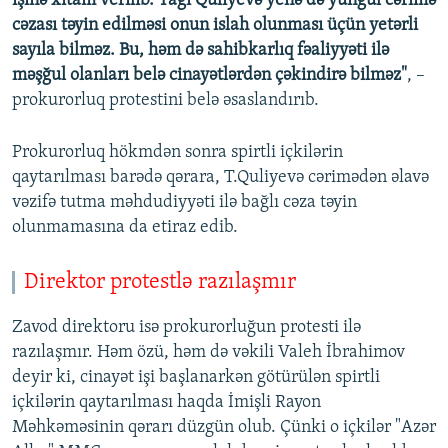
işinə xitam verilib. Tağı Quliyevə yenə də yüngül cərimə
cəzası təyin edilməsi onun islah olunması üçün yetərli
sayıla bilməz. Bu, həm də sahibkarlıq fəaliyyəti ilə
məşğul olanları belə cinayətlərdən çəkindirə bilməz"
, –
prokurorluq protestini belə əsaslandırıb.
Prokurorluq hökmdən sonra spirtli içkilərin
qaytarılması barədə qərara, T.Quliyevə cərimədən əlavə
vəzifə tutma məhdudiyyəti ilə bağlı cəza təyin
olunmamasına da etiraz edib.
Direktor protestlə razılaşmır
Zavod direktoru isə prokurorluğun protesti ilə
razılaşmır. Həm özü, həm də vəkili Valeh İbrahimov
deyir ki, cinayət işi başlanarkən götürülən spirtli
içkilərin qaytarılması haqda İmişli Rayon
Məhkəməsinin qərarı düzgün olub. Çünki o içkilər "Azər