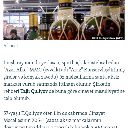
İNFOQRAFIKA
AZƏRBAYCAN ƏDƏBIYYATI KITABXANASI
MISSIYAMIZ
BIZI IZLƏ
KARIKATURA
İSLAM VƏ DEMOKRATIYA
PEŞƏ ETIKASI VƏ JURNALISTIKA STANDARTLARIMIZ
İZ - MƏDƏNIYYƏT PROQRAMI
MATERIALLARIMIZDAN ISTIFADƏ
AZADLIQRADIOSU MOBIL TELEFONUNUZDA
RFE/RL-in bütün saytları
Alkoqol
BIZIMLƏ ƏLAQƏ
XƏBƏR BÜLLETENLƏRIMIZ
İmişli rayonunda yerləşən, spirtli içkilər istehsal edən
"Azər Alko" MMC (əvvəlki adı "Araz" Konservləşdirilmiş
şirələr və konyak zavodu) öz məhsullarına saxta aksiz
markası vurub satmaqda ittiham olunur. Şirkətin
rəhbəri
Tağı Quliyev
də buna görə cinayət məsuliyyətinə
cəlb olunub.
57-yaşlı T.Quliyev ötən ilin dekabrında Cinayət
Məcəlləsinin 205-1 (saxta aksiz markalarının
dövriyyəsi) maddəsi ilə təqsirli bilinərək 2500 manat