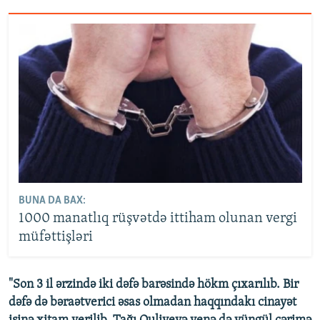
BUNA DA BAX:
1000 manatlıq rüşvətdə ittiham olunan vergi
müfəttişləri
"Son 3 il ərzində iki dəfə barəsində hökm çıxarılıb. Bir
dəfə də bəraətverici əsas olmadan haqqındakı cinayət