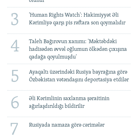
olunur
3
'Human Rights Watch': Hakimiyyət Əli
Kərimliyə qarşı pis rəftara son qoymalıdır
4
Taleh Bağırovun xanımı: 'Məktəbdəki
hadisədən əvvəl oğlumun ölkədən çıxışına
qadağa qoyulmuşdu'
5
Ayaqaltı üzərindəki Rusiya bayrağına görə
Özbəkistan vətəndaşını deportasiya etdilər
6
Əli Kərimlinin saxlanma şəraitinin
ağırlaşdırıldığı bildirilir
7
Rusiyada namaza görə cərimələr