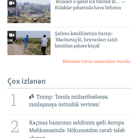
'Binaları o qədər sıx tikiblər ki...' —
Küləklər şəhərində hava böhranı
Şabran kəndlilərinin harayı:
'Məcburuq ki, heyvanları satıb
kənddən şəhərə köçək'
Bölmənin bütün materialları burada
Çox izlənən
1
Tramp: 'İranla müharibədənsə,
razılaşmaya üstünlük verirəm'
2
Xaçmaz bazarının sahibinin qətli Avropa
Məhkəməsində: Hökumətdən cavab tələb