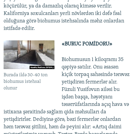
köçürülür, ya da damazlıq olaraq kiməsə verilir.
Kaliforniya soxulcanları yerli növlərdən iki dəfə fəal
olduğuna görə biohumus istehsalında məhz onlardan
istifadə edilir.
«BURUC POMİDORU»
Biohumusun 1 kiloqramı 35
qəpiyə satılır. Onu əsasən
kiçik torpaq sahəsində tərəvəz
Burada ildə 30-40 ton
biohumus istehsal
yetişdirən fermerlər alır.
olunur
Füzuli Yusifovun ailəsi bu
işdən başqa, həyətyanı
təsərrüfatlarında açıq hava və
istixana şəraitində sağlam qida məhsulları da
yetişdirirlər. Dediyinə görə, bəzi fermerlər onlardan
həm tərəvəz şitilini, həm də peyini alır: «Artıq daimi