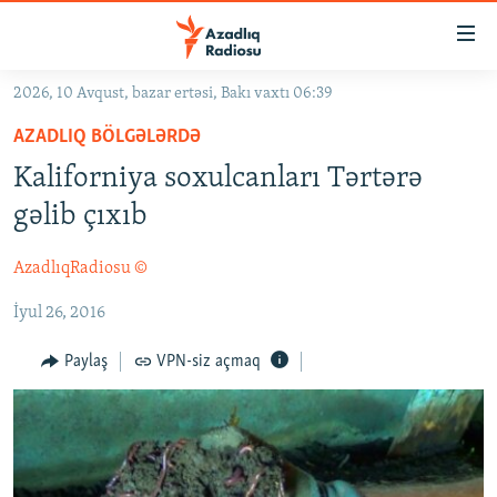
Keçid
linkləri
Əsas
2026, 10 Avqust, bazar ertəsi, Bakı vaxtı 06:39
məzmuna
GÜNDƏM
AZADLIQ BÖLGƏLƏRDƏ
qayıt
#İZAHLA
Əsas
Kaliforniya soxulcanları Tərtərə
KORRUPSIOMETR
naviqasiyaya
gəlib çıxıb
qayıt
#ƏSLINDƏ
Axtarışa
AzadlıqRadiosu ©
FƏRQƏ BAX
keç
İyul 26, 2016
QANUNI DOĞRU
ARAŞDIRMA
Paylaş
VPN-siz açmaq
MULTIMEDIA
RADIO ARXIV
VIDEO
HAQQIMIZDA
FOTOQALEREYA
OXU ZALI