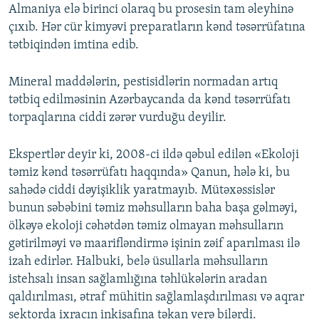
Almaniya elə birinci olaraq bu prosesin tam əleyhinə
çıxıb. Hər cür kimyəvi preparatların kənd təsərrüfatına
tətbiqindən imtina edib.
Mineral maddələrin, pestisidlərin normadan artıq
tətbiq edilməsinin Azərbaycanda da kənd təsərrüfatı
torpaqlarına ciddi zərər vurduğu deyilir.
Ekspertlər deyir ki, 2008-ci ildə qəbul edilən «Ekoloji
təmiz kənd təsərrüfatı haqqında» Qanun, hələ ki, bu
sahədə ciddi dəyişiklik yaratmayıb. Mütəxəssislər
bunun səbəbini təmiz məhsulların baha başa gəlməyi,
ölkəyə ekoloji cəhətdən təmiz olmayan məhsulların
gətirilməyi və maarifləndirmə işinin zəif aparılması ilə
izah edirlər. Halbuki, belə üsullarla məhsulların
istehsalı insan sağlamlığına təhlükələrin aradan
qaldırılması, ətraf mühitin sağlamlaşdırılması və aqrar
sektorda ixracın inkişafına təkan verə bilərdi.