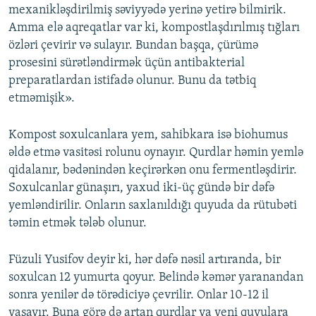
mexanikləşdirilmiş səviyyədə yerinə yetirə bilmirik.
Amma elə aqreqatlar var ki, kompostlaşdırılmış tığları
özləri çevirir və sulayır. Bundan başqa, çürümə
prosesini sürətləndirmək üçün antibakterial
preparatlardan istifadə olunur. Bunu da tətbiq
etməmişik».
Kompost soxulcanlara yem, sahibkara isə biohumus
əldə etmə vasitəsi rolunu oynayır. Qurdlar həmin yemlə
qidalanır, bədənindən keçirərkən onu fermentləşdirir.
Soxulcanlar günaşırı, yaxud iki-üç gündə bir dəfə
yemləndirilir. Onların saxlanıldığı quyuda da rütubəti
təmin etmək tələb olunur.
Füzuli Yusifov deyir ki, hər dəfə nəsil artıranda, bir
soxulcan 12 yumurta qoyur. Belində kəmər yaranandan
sonra yenilər də törədiciyə çevrilir. Onlar 10-12 il
yaşayır. Buna görə də artan qurdlar ya yeni quyulara