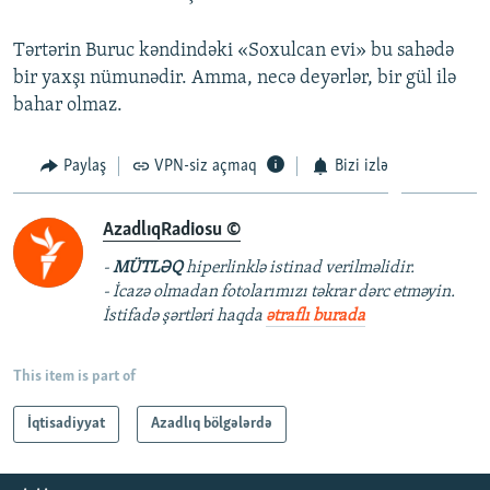
Tərtərin Buruc kəndindəki «Soxulcan evi» bu sahədə
bir yaxşı nümunədir. Amma, necə deyərlər, bir gül ilə
bahar olmaz.
Paylaş
VPN-siz açmaq
Bizi izlə
AzadlıqRadiosu ©
-
MÜTLƏQ
hiperlinklə istinad verilməlidir.
- İcazə olmadan fotolarımızı təkrar dərc etməyin.
İstifadə şərtləri haqda
ətraflı burada
This item is part of
İqtisadiyyat
Azadlıq bölgələrdə