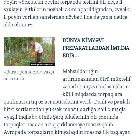
deyir: «Soxulcan peyini torpaqda təsirini bir neçə il
saxlayır. Bitkilərin növbəli əkini aparıldığından, əvvəlki
il peyin verilən sahələrdən növbəti ildə də yaxşı nəticə
əldə olunur».
DÜNYA KİMYƏVİ
PREPARATLARDAN İMTİNA
EDİR...
Məhsuldarlığın
«Buruc pomidoru» yaxşı
ad çıxarıb
artırılmasından ötrü müxtəlif
zəhərli kimyəvi birləşmələrin
külli miqdarda torpaqlara
qatılması artıq öz acı nəticələrini verib. Dənli və paxlalı
bitki sortlarından yüksək məhsuldarlığa nail olmaqla
«yaşıl inqilab» etmiş Şərq ölkələrinin bir çoxunda
torpaqlar həddən artıq çirklənməyə məruz qalıb.
Avropada torpaqların kimyalaşdırılmasına ilk başlayan