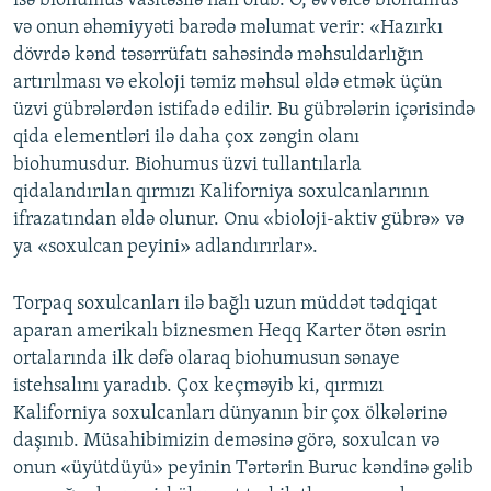
isə biohumus vasitəsilə nail olub. O, əvvəlcə biohumus
və onun əhəmiyyəti barədə məlumat verir: «Hazırkı
dövrdə kənd təsərrüfatı sahəsində məhsuldarlığın
artırılması və ekoloji təmiz məhsul əldə etmək üçün
üzvi gübrələrdən istifadə edilir. Bu gübrələrin içərisində
qida elementləri ilə daha çox zəngin olanı
biohumusdur. Biohumus üzvi tullantılarla
qidalandırılan qırmızı Kaliforniya soxulcanlarının
ifrazatından əldə olunur. Onu «bioloji-aktiv gübrə» və
ya «soxulcan peyini» adlandırırlar».
Torpaq soxulcanları ilə bağlı uzun müddət tədqiqat
aparan amerikalı biznesmen Heqq Karter ötən əsrin
ortalarında ilk dəfə olaraq biohumusun sənaye
istehsalını yaradıb. Çox keçməyib ki, qırmızı
Kaliforniya soxulcanları dünyanın bir çox ölkələrinə
daşınıb. Müsahibimizin deməsinə görə, soxulcan və
onun «üyütdüyü» peyinin Tərtərin Buruc kəndinə gəlib