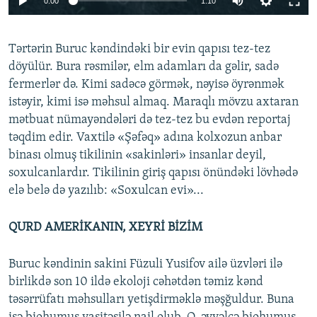
0:00
1:10
Tərtərin Buruc kəndindəki bir evin qapısı tez-tez
döyülür. Bura rəsmilər, elm adamları da gəlir, sadə
fermerlər də. Kimi sadəcə görmək, nəyisə öyrənmək
istəyir, kimi isə məhsul almaq. Maraqlı mövzu axtaran
mətbuat nümayəndələri də tez-tez bu evdən reportaj
təqdim edir. Vaxtilə «Şəfəq» adına kolxozun anbar
binası olmuş tikilinin «sakinləri» insanlar deyil,
soxulcanlardır. Tikilinin giriş qapısı önündəki lövhədə
elə belə də yazılıb: «Soxulcan evi»...
QURD AMERİKANIN, XEYRİ BİZİM
Buruc kəndinin sakini Füzuli Yusifov ailə üzvləri ilə
birlikdə son 10 ildə ekoloji cəhətdən təmiz kənd
təsərrüfatı məhsulları yetişdirməklə məşğuldur. Buna