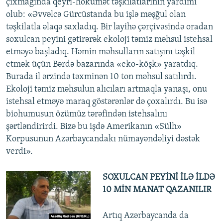
çıxmağında qeyri-hökumət təşkilatlarının yardımı
olub: «Əvvəlcə Gürcüstanda bu işlə məşğul olan
təşkilatla əlaqə saxladıq. Bir layihə çərçivəsində oradan
soxulcan peyini gətirərək ekoloji təmiz məhsul istehsal
etməyə başladıq. Həmin məhsulların satışını təşkil
etmək üçün Bərdə bazarında «eko-köşk» yaratdıq.
Burada il ərzində təxminən 10 ton məhsul satılırdı.
Ekoloji təmiz məhsulun alıcıları artmaqla yanaşı, onu
istehsal etməyə maraq göstərənlər də çoxalırdı. Bu isə
biohumusun özümüz tərəfindən istehsalını
şərtləndirirdi. Bizə bu işdə Amerikanın «Sülh»
Korpusunun Azərbaycandakı nümayəndəliyi dəstək
verdi».
SOXULCAN PEYİNİ İLƏ İLDƏ
10 MİN MANAT QAZANILIR
Artıq Azərbaycanda da