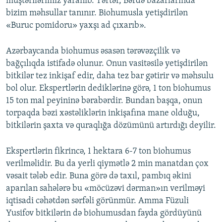
müştərilərimiz yaranıb. Tərtər, Bərdə bazarlarında
bizim məhsullar tanınır. Biohumusla yetişdirilən
«Buruc pomidoru» yaxşı ad çıxarıb».
Azərbaycanda biohumus əsasən tərəvəzçilik və
bağçılıqda istifadə olunur. Onun vasitəsilə yetişdirilən
bitkilər tez inkişaf edir, daha tez bar gətirir və məhsulu
bol olur. Ekspertlərin dediklərinə görə, 1 ton biohumus
15 ton mal peyininə bərabərdir. Bundan başqa, onun
torpaqda bəzi xəstəliklərin inkişafına mane olduğu,
bitkilərin şaxta və quraqlığa dözümünü artırdığı deyilir.
Ekspertlərin fikrincə, 1 hektara 6-7 ton biohumus
verilməlidir. Bu da yerli qiymətlə 2 min manatdan çox
vəsait tələb edir. Buna görə də taxıl, pambıq əkini
aparılan sahələrə bu «möcüzəvi dərman»ın verilməyi
iqtisadi cəhətdən sərfəli görünmür. Amma Füzuli
Yusifov bitkilərin də biohumusdan fayda gördüyünü