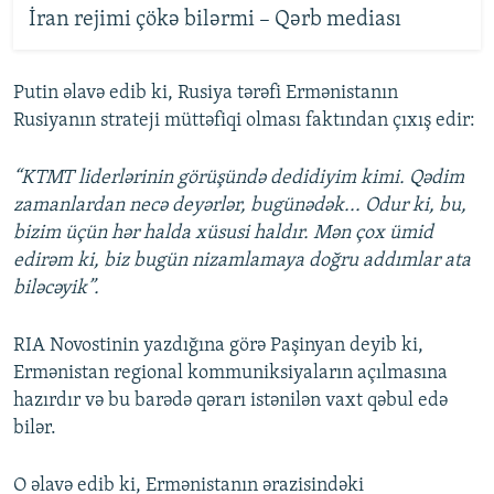
İran rejimi çökə bilərmi – Qərb mediası
Putin əlavə edib ki, Rusiya tərəfi Ermənistanın
Rusiyanın strateji müttəfiqi olması faktından çıxış edir:
“KTMT liderlərinin görüşündə dedidiyim kimi. Qədim
zamanlardan necə deyərlər, bugünədək... Odur ki, bu,
bizim üçün hər halda xüsusi haldır. Mən çox ümid
edirəm ki, biz bugün nizamlamaya doğru addımlar ata
biləcəyik”.
RIA Novostinin yazdığına görə Paşinyan deyib ki,
Ermənistan regional kommuniksiyaların açılmasına
hazırdır və bu barədə qərarı istənilən vaxt qəbul edə
bilər.
O əlavə edib ki, Ermənistanın ərazisindəki