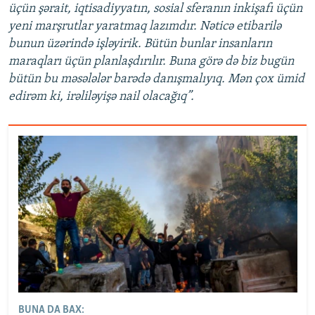
üçün şərait, iqtisadiyyatın, sosial sferanın inkişafı üçün
yeni marşrutlar yaratmaq lazımdır. Nəticə etibarilə
bunun üzərində işləyirik. Bütün bunlar insanların
maraqları üçün planlaşdırılır. Buna görə də biz bugün
bütün bu məsələlər barədə danışmalıyıq. Mən çox ümid
edirəm ki, irəliləyişə nail olacağıq”.
BUNA DA BAX: