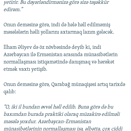
yetirir. Bu dəyərləndirmənizə görə sizə təşəkkür
edirəm.”
Onun deməsinə görə, indi də hələ həll edilməmiş
məsələlərin həlli yollarını axtarmaq lazım gələcək.
İlham Əliyev də öz növbəsində deyib ki, indi
Azərbaycan ilə Ermənistan arasında münasibətlərin
normallaşması istiqamətində danışmaq və hərəkət
etmək vaxtı yetişib.
Onun deməsinə görə, Qarabağ münaqişəsi artıq tarixdə
qalıb:
“O, iki il bundan əvvəl həll edilib. Buna görə də bu
baxımdan burada praktiki olaraq müzakirə edilməli
məsələ yoxdur. Azərbaycan-Ermənistan
münasibətlərinin normallaşması isə, əlbəttə, çox ciddi