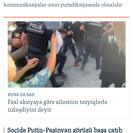
kommunikasiyalar onun yurisdiksiyasında olmalıdır.
BUNA DA BAX:
Fəal aksiyaya görə ailəsinin təzyiqlərlə
üzləşdiyini deyir
Soçidə Putin-Paşinyan görüşü başa çatıb