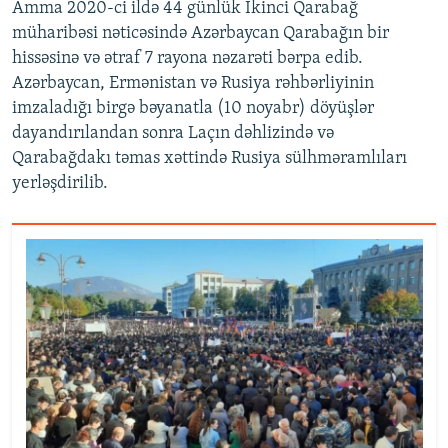
Amma 2020-ci ildə 44 günlük İkinci Qarabağ
müharibəsi nəticəsində Azərbaycan Qarabağın bir
hissəsinə və ətraf 7 rayona nəzarəti bərpa edib.
Azərbaycan, Ermənistan və Rusiya rəhbərliyinin
imzaladığı birgə bəyanatla (10 noyabr) döyüşlər
dayandırılandan sonra Laçın dəhlizində və
Qarabağdakı təmas xəttində Rusiya sülhməramlıları
yerləşdirilib.