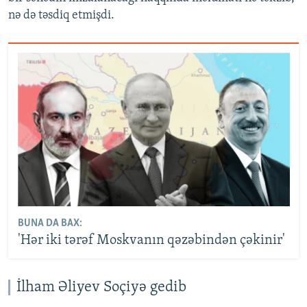
nə də təsdiq etmişdi.
BUNA DA BAX:
'Hər iki tərəf Moskvanın qəzəbindən çəkinir'
İlham Əliyev Soçiyə gedib