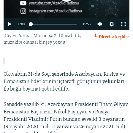
İNFOQRAFIKA
AZƏRBAYCAN ƏDƏBIYYATI KITABXANASI
MISSIYAMIZ
BIZI IZLƏ
KARIKATURA
İSLAM VƏ DEMOKRATIYA
PEŞƏ ETIKASI VƏ JURNALISTIKA STANDARTLARIMIZ
Auto
0:00
15:56
İZ - MƏDƏNIYYƏT PROQRAMI
MATERIALLARIMIZDAN ISTIFADƏ
240p
Əliyev Putinə: ‘Münaqişə 2 il öncə bitib,
Direct-ə keçid
AZADLIQRADIOSU MOBIL TELEFONUNUZDA
RFE/RL-in bütün saytları
müzakirə olunası bir şey yoxdu’
360p
BIZIMLƏ ƏLAQƏ
480p
Auto
240p
360p
480p
XƏBƏR BÜLLETENLƏRIMIZ
720p
720p
1080p
Oktyabrın 31-də Soçi şəhərində Azərbaycan, Rusiya və
1080p
Ermənistan liderlərinin üçtərəfli görüşünün yekunları
ilə bağlı bəyanat qəbul edilib.
Sənəddə yazılıb ki, Azərbaycan Prezidenti İlham Əliyev,
Ermənistan Baş naziri Nikol Paşinyan və Rusiya
Prezidenti Vladimir Putin bundan əvvəlki 3 bəyanatın
(9 noyabr 2020-ci il, 11 yanvar və 26 noyabr 2021-ci il)