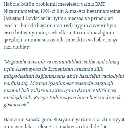
Habelə, bütün problemli məsələləri yalnız BMT
360p
Nizamnaməsinə, 1991-ci ilin Alma-Ata bəyannaməsinə
Auto
240p
360p
480p
480p
(Müstəqil Dövlətlər Birliyinin məqsəd və prinsipləri,
720p
əsasları barədə bəyannamə-red) uyğun suverenliyin,
720p
1080p
ərazi bütövlüyünün, sərhədlərin toxunulmazlığının
1080p
qarşılıqlı tanınması əsasında müzakirə və həll etməyə
razı olublar:
“Regionda davamlı və uzunmüddətli sülhə nail olmaq
üçün Azərbaycan ilə Ermənistan arasında sülh
müqaviləsinin bağlanmasına aktiv hazırlığın vacibliyini
vurğuladıq. Mövcud işlənilmələr əsasında qarşılıqlı
məqbul həll yollarının axtarışının davam etdirilməsi
razılaşdırılıb. Rusiya Federasiyası buna hər cür kömək
göstərəcək".
Həmçinin sənədə görə, Rusiyanın yardımı ilə ictimaiyyət
nümayəndələri, ekspert icmaları və dini liderlər