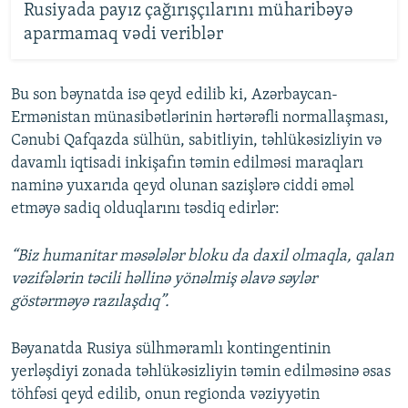
Rusiyada payız çağırışçılarını müharibəyə
aparmamaq vədi veriblər
Bu son bəynatda isə qeyd edilib ki, Azərbaycan-
Ermənistan münasibətlərinin hərtərəfli normallaşması,
Cənubi Qafqazda sülhün, sabitliyin, təhlükəsizliyin və
davamlı iqtisadi inkişafın təmin edilməsi maraqları
naminə yuxarıda qeyd olunan sazişlərə ciddi əməl
etməyə sadiq olduqlarını təsdiq edirlər:
“Biz humanitar məsələlər bloku da daxil olmaqla, qalan
vəzifələrin təcili həllinə yönəlmiş əlavə səylər
göstərməyə razılaşdıq”.
Bəyanatda Rusiya sülhməramlı kontingentinin
yerləşdiyi zonada təhlükəsizliyin təmin edilməsinə əsas
töhfəsi qeyd edilib, onun regionda vəziyyətin