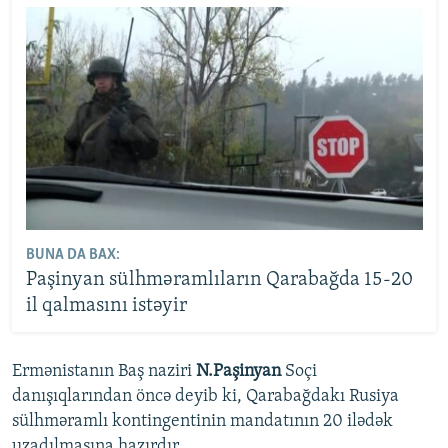
BUNA DA BAX:
Paşinyan sülhməramlıların Qarabağda 15-20
il qalmasını istəyir
Ermənistanın Baş naziri
N.Paşinyan
Soçi
danışıqlarından öncə deyib ki, Qarabağdakı Rusiya
sülhməramlı kontingentinin mandatının 20 ilədək
uzadılmasına hazırdır.