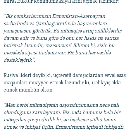
infrastruktur kommunikasiyalarını açmaq lazımdır:
“Biz həmkarlarımızın Ermənistan-Azərbaycan
sərhədində və Qarabağ ətrafında baş verənlərə
yanaşmasını görürük. Bu münaqişə artıq onilliklərdir
davam edir və buna görə də onu hər halda nə vaxtsa
bitirmək lazımdır, razısınızmı? Bilirəm ki, sizin bu
məsələdə siyasi iradəniz var. Biz bunu hər vəchlə
dəstəkləyirik”.
Rusiya lideri deyib ki, üçtərəfli danışıqlardan əvvəl əsas
məqamları müəyyən etmək lazımdır ki, irəliləyiş əldə
etmək mümkün olsun:
“Mən hərbi münaqişənin dayandırılmasına necə nail
olunduğunu xatırlayıram. Biz onda hamımız belə bir
mövqedən çıxış edirdik ki, ən başlıcası sülhü təmin
etmək və inkişaf üçün, Ermənistanın iqtisadi inkişadfı