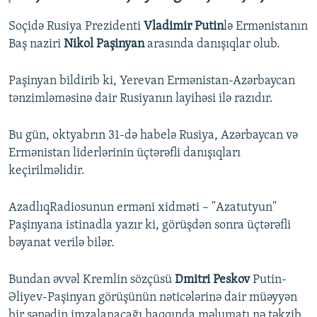
Soçidə Rusiya Prezidenti
Vladimir Putin
lə Ermənistanın
Baş naziri
Nikol Paşinyan
arasında danışıqlar olub.
Paşinyan bildirib ki, Yerevan Ermənistan-Azərbaycan
tənzimləməsinə dair Rusiyanın layihəsi ilə razıdır.
Bu gün, oktyabrın 31-də habelə Rusiya, Azərbaycan və
Ermənistan liderlərinin üçtərəfli danışıqları
keçirilməlidir.
AzadlıqRadiosunun erməni xidməti – "Azatutyun"
Paşinyana istinadla yazır ki, görüşdən sonra üçtərəfli
bəyanat verilə bilər.
Bundan əvvəl Kremlin sözçüsü
Dmitri Peskov
Putin-
Əliyev-Paşinyan görüşünün nəticələrinə dair müəyyən
bir sənədin imzalanacağı haqqında məlumatı nə təkzib,