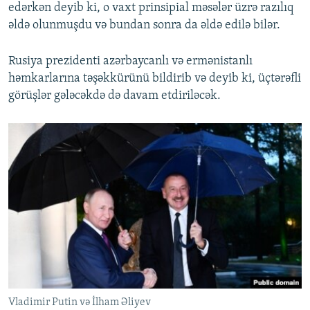
edərkən deyib ki, o vaxt prinsipial məsələr üzrə razılıq
əldə olunmuşdu və bundan sonra da əldə edilə bilər.
Rusiya prezidenti azərbaycanlı və ermənistanlı
həmkarlarına təşəkkürünü bildirib və deyib ki, üçtərəfli
görüşlər gələcəkdə də davam etdiriləcək.
Vladimir Putin və İlham Əliyev