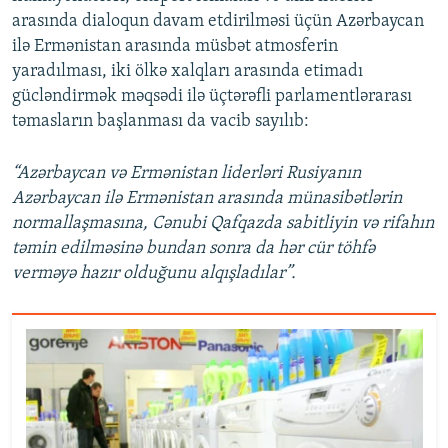
arasında dialoqun davam etdirilməsi üçün Azərbaycan
ilə Ermənistan arasında müsbət atmosferin
yaradılması, iki ölkə xalqları arasında etimadı
gücləndirmək məqsədi ilə üçtərəfli parlamentlərarası
təmasların başlanması da vacib sayılıb:
“Azərbaycan və Ermənistan liderləri Rusiyanın
Azərbaycan ilə Ermənistan arasında münasibətlərin
normallaşmasına, Cənubi Qafqazda sabitliyin və rifahın
təmin edilməsinə bundan sonra da hər cür töhfə
verməyə hazır olduğunu alqışladılar”.