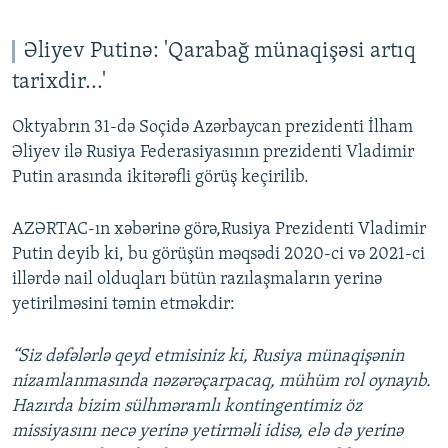
Əliyev Putinə: 'Qarabağ münaqişəsi artıq
tarixdir...'
Oktyabrın 31-də Soçidə Azərbaycan prezidenti İlham
Əliyev ilə Rusiya Federasiyasının prezidenti Vladimir
Putin arasında ikitərəfli görüş keçirilib.
AZƏRTAC-ın xəbərinə görə,Rusiya Prezidenti Vladimir
Putin deyib ki, bu görüşün məqsədi 2020-ci və 2021-ci
illərdə nail olduqları bütün razılaşmaların yerinə
yetirilməsini təmin etməkdir:
“Siz dəfələrlə qeyd etmisiniz ki, Rusiya münaqişənin
nizamlanmasında nəzərəçarpacaq, mühüm rol oynayıb.
Hazırda bizim sülhməramlı kontingentimiz öz
missiyasını necə yerinə yetirməli idisə, elə də yerinə