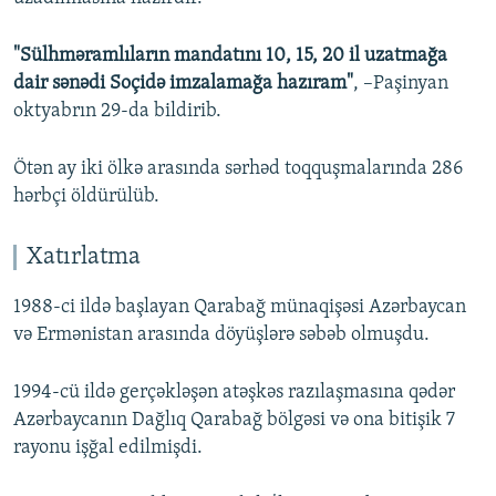
"Sülhməramlıların mandatını 10, 15, 20 il uzatmağa
dair sənədi Soçidə imzalamağa hazıram"
, –Paşinyan
oktyabrın 29-da bildirib.
Ötən ay iki ölkə arasında sərhəd toqquşmalarında 286
hərbçi öldürülüb.
Xatırlatma
1988-ci ildə başlayan Qarabağ münaqişəsi Azərbaycan
və Ermənistan arasında döyüşlərə səbəb olmuşdu.
1994-cü ildə gerçəkləşən atəşkəs razılaşmasına qədər
Azərbaycanın Dağlıq Qarabağ bölgəsi və ona bitişik 7
rayonu işğal edilmişdi.