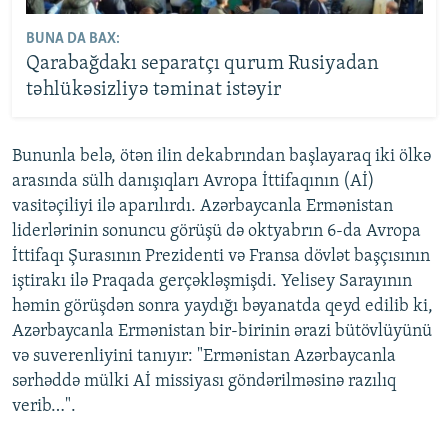
BUNA DA BAX:
Qarabağdakı separatçı qurum Rusiyadan
təhlükəsizliyə təminat istəyir
Bununla belə, ötən ilin dekabrından başlayaraq iki ölkə
arasında sülh danışıqları Avropa İttifaqının (Aİ)
vasitəçiliyi ilə aparılırdı. Azərbaycanla Ermənistan
liderlərinin sonuncu görüşü də oktyabrın 6-da Avropa
İttifaqı Şurasının Prezidenti və Fransa dövlət başçısının
iştirakı ilə Praqada gerçəkləşmişdi. Yelisey Sarayının
həmin görüşdən sonra yaydığı bəyanatda qeyd edilib ki,
Azərbaycanla Ermənistan bir-birinin ərazi bütövlüyünü
və suverenliyini tanıyır: "Ermənistan Azərbaycanla
sərhəddə mülki Aİ missiyası göndərilməsinə razılıq
verib…".