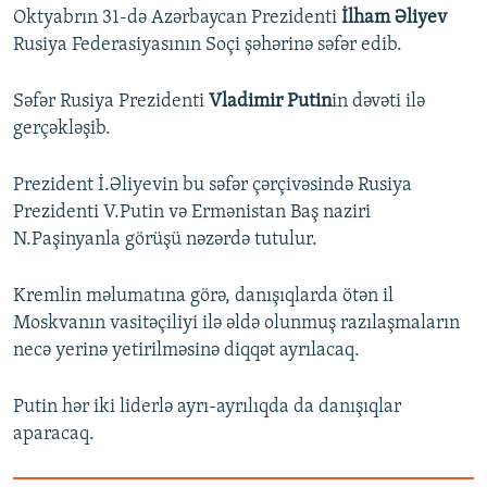
Oktyabrın 31-də Azərbaycan Prezidenti
İlham Əliyev
Rusiya Federasiyasının Soçi şəhərinə səfər edib.
Səfər Rusiya Prezidenti
Vladimir Putin
in dəvəti ilə
gerçəkləşib.
Prezident İ.Əliyevin bu səfər çərçivəsində Rusiya
Prezidenti V.Putin və Ermənistan Baş naziri
N.Paşinyanla görüşü nəzərdə tutulur.
Kremlin məlumatına görə, danışıqlarda ötən il
Moskvanın vasitəçiliyi ilə əldə olunmuş razılaşmaların
necə yerinə yetirilməsinə diqqət ayrılacaq.
Putin hər iki liderlə ayrı-ayrılıqda da danışıqlar
aparacaq.