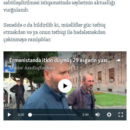
sabitləşdirilməsi istiqamətində səylərinin aktuallığı
vurğulanıb.
Sənəddə o da bildirilib ki, müəlliflər güc tətbiq
etməkdən və ya onun tətbiqi ilə hədələməkdən
çəkinməyə razılşıblar.
Ermənistanda itkin düşmüş 29 əsgərin yaxınları cavab gözləyirlər
Mənbə:
AzadlıqRadiosu
No media source currently available
Auto
0:00
2:44
240p