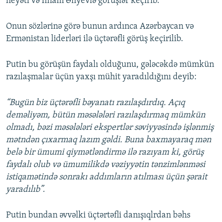
heyəti və İlham Əliyevlə görüşlər keçirib.
Onun sözlərinə görə bunun ardınca Azərbaycan və
Ermənistan liderləri ilə üçtərəfli görüş keçirilib.
Putin bu görüşün faydalı olduğunu, gələcəkdə mümkün
razılaşmalar üçün yaxşı mühit yaradıldığını deyib:
“Bugün biz üçtərəfli bəyanatı razılaşdırdıq. Açıq
deməliyəm, bütün məsələləri razılaşdırmaq mümkün
olmadı, bəzi məsələləri ekspertlər səviyyəsində işlənmiş
mətndən çıxarmaq lazım gəldi. Buna baxmayaraq mən
belə bir ümumi qiymətləndirmə ilə razıyam ki, görüş
faydalı olub və ümumilikdə vəziyyətin tənzimlənməsi
istiqamətində sonrakı addımların atılması üçün şərait
yaradılıb”.
Putin bundan əvvəlki üçtərtəfli danışıqlrdan bəhs