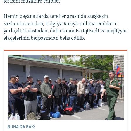
icrasını müzakirə ediblər.
Həmin bəyanatlarda tərəflər arasında atəşkəsin
saxlanılmasından, bölgəyə Rusiya sülhmərəmlıların
yerləşdirilməsindən, daha sonra isə iqtisadi və nəqliyyat
əlaqələrinin bərpasından bəhs edilib.
BUNA DA BAX: