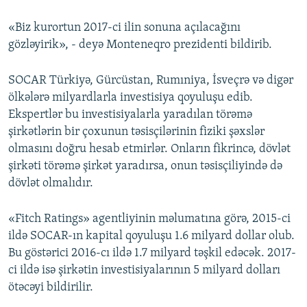
«Biz kurortun 2017-ci ilin sonuna açılacağını
gözləyirik», - deyə Monteneqro prezidenti bildirib.
SOCAR Türkiyə, Gürcüstan, Rumıniya, İsveçrə və digər
ölkələrə milyardlarla investisiya qoyuluşu edib.
Ekspertlər bu investisiyalarla yaradılan törəmə
şirkətlərin bir çoxunun təsisçilərinin fiziki şəxslər
olmasını doğru hesab etmirlər. Onların fikrincə, dövlət
şirkəti törəmə şirkət yaradırsa, onun təsisçiliyində də
dövlət olmalıdır.
«Fitch Ratings» agentliyinin məlumatına görə, 2015-ci
ildə SOCAR-ın kapital qoyuluşu 1.6 milyard dollar olub.
Bu göstərici 2016-cı ildə 1.7 milyard təşkil edəcək. 2017-
ci ildə isə şirkətin investisiyalarının 5 milyard dolları
ötəcəyi bildirilir.