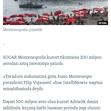
İNFOQRAFIKA
AZƏRBAYCAN ƏDƏBIYYATI KITABXANASI
MISSIYAMIZ
BIZI IZLƏ
KARIKATURA
İSLAM VƏ DEMOKRATIYA
PEŞƏ ETIKASI VƏ JURNALISTIKA STANDARTLARIMIZ
İZ - MƏDƏNIYYƏT PROQRAMI
MATERIALLARIMIZDAN ISTIFADƏ
Monteneqroda çimərlik
AZADLIQRADIOSU MOBIL TELEFONUNUZDA
RFE/RL-in bütün saytları
BIZIMLƏ ƏLAQƏ
-
XƏBƏR BÜLLETENLƏRIMIZ
SOCAR Monteneqroda kurort tikintisinə 200 milyon
avrodan artıq investisiya yatırıb.
«Trend»in məlumatına görə, bunu Monteneqro
prezidenti Filip Vujanović «bne IntelliNews» nəşrinə
müsahibəsində deyib.
Dəyəri 500 milyon avro olan kurort Adriatik dənizi
sahilində, keçmiş hərbi bazanın yerində inşa olunur.