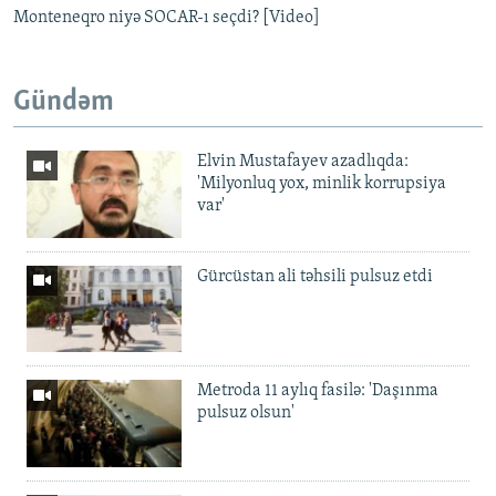
Monteneqro niyə SOCAR-ı seçdi? [Video]
Gündəm
Elvin Mustafayev azadlıqda:
'Milyonluq yox, minlik korrupsiya
var'
Gürcüstan ali təhsili pulsuz etdi
Metroda 11 aylıq fasilə: 'Daşınma
pulsuz olsun'