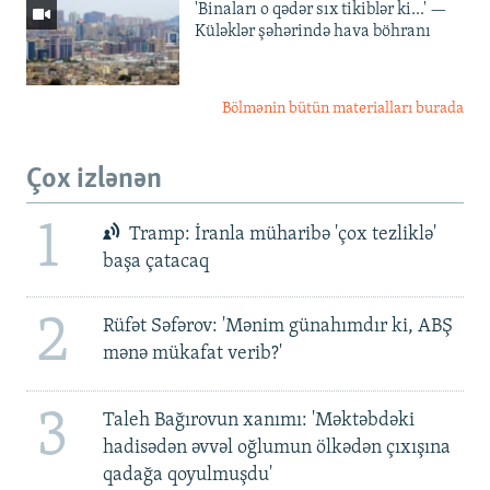
'Binaları o qədər sıx tikiblər ki...' —
Küləklər şəhərində hava böhranı
Bölmənin bütün materialları burada
Çox izlənən
1
Tramp: İranla müharibə 'çox tezliklə'
başa çatacaq
2
Rüfət Səfərov: 'Mənim günahımdır ki, ABŞ
mənə mükafat verib?'
3
Taleh Bağırovun xanımı: 'Məktəbdəki
hadisədən əvvəl oğlumun ölkədən çıxışına
qadağa qoyulmuşdu'