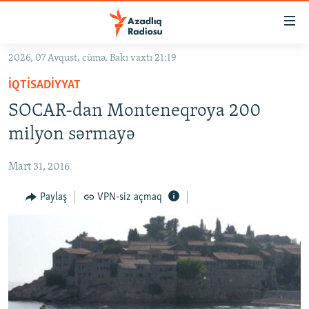
Keçid
linkləri
Əsas
2026, 07 Avqust, cümə, Bakı vaxtı 21:19
məzmuna
GÜNDƏM
İQTISADIYYAT
qayıt
#İZAHLA
Əsas
SOCAR-dan Monteneqroya 200
KORRUPSIOMETR
naviqasiyaya
milyon sərmayə
qayıt
#ƏSLINDƏ
Axtarışa
Mart 31, 2016
FƏRQƏ BAX
keç
QANUNI DOĞRU
Paylaş
VPN-siz açmaq
ARAŞDIRMA
MULTIMEDIA
RADIO ARXIV
VIDEO
HAQQIMIZDA
FOTOQALEREYA
OXU ZALI