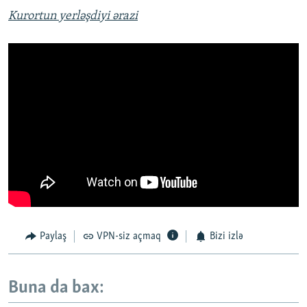
Kurortun yerləşdiyi ərazi
Paylaş
VPN-siz açmaq
Bizi izlə
Buna da bax: