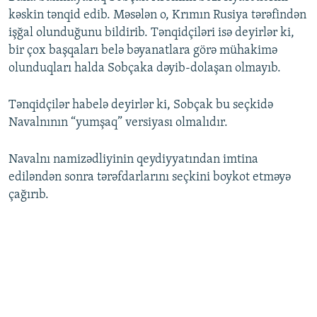
kəskin tənqid edib. Məsələn o, Krımın Rusiya tərəfindən
işğal olunduğunu bildirib. Tənqidçiləri isə deyirlər ki,
bir çox başqaları belə bəyanatlara görə mühakimə
olunduqları halda Sobçaka dəyib-dolaşan olmayıb.
Tənqidçilər habelə deyirlər ki, Sobçak bu seçkidə
Navalnının “yumşaq” versiyası olmalıdır.
Navalnı namizədliyinin qeydiyyatından imtina
ediləndən sonra tərəfdarlarını seçkini boykot etməyə
çağırıb.