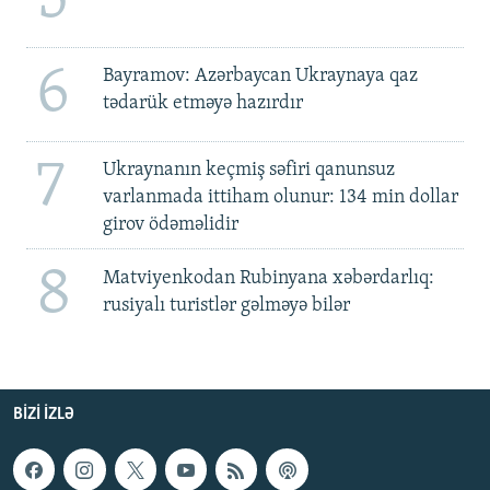
6
Bayramov: Azərbaycan Ukraynaya qaz
tədarük etməyə hazırdır
7
Ukraynanın keçmiş səfiri qanunsuz
varlanmada ittiham olunur: 134 min dollar
girov ödəməlidir
8
Matviyenkodan Rubinyana xəbərdarlıq:
rusiyalı turistlər gəlməyə bilər
BIZI IZLƏ