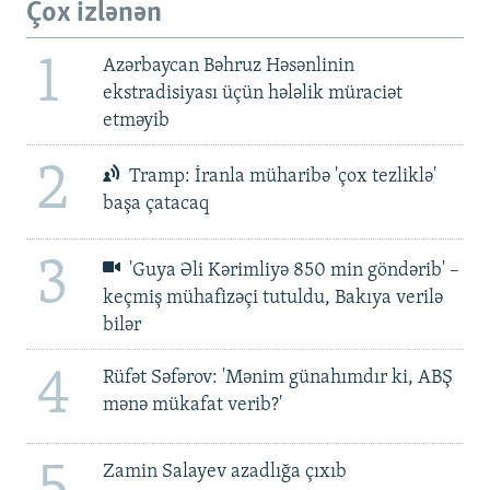
Çox izlənən
1
Azərbaycan Bəhruz Həsənlinin
ekstradisiyası üçün hələlik müraciət
etməyib
2
Tramp: İranla müharibə 'çox tezliklə'
başa çatacaq
3
'Guya Əli Kərimliyə 850 min göndərib' –
keçmiş mühafizəçi tutuldu, Bakıya verilə
bilər
4
Rüfət Səfərov: 'Mənim günahımdır ki, ABŞ
mənə mükafat verib?'
5
Zamin Salayev azadlığa çıxıb