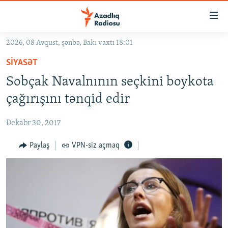
Keçid
linkləri
Əsas
2026, 08 Avqust, şənbə, Bakı vaxtı 18:01
məzmuna
GÜNDƏM
SIYASƏT
qayıt
#İZAHLA
Əsas
Sobçak Navalnının seçkini boykota
KORRUPSIOMETR
naviqasiyaya
çağırışını tənqid edir
qayıt
#ƏSLINDƏ
Axtarışa
Dekabr 30, 2017
FƏRQƏ BAX
keç
QANUNI DOĞRU
Paylaş
VPN-siz açmaq
ARAŞDIRMA
MULTIMEDIA
RADIO ARXIV
VIDEO
HAQQIMIZDA
FOTOQALEREYA
OXU ZALI