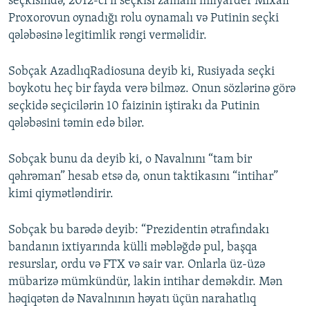
seçkisində, 2012-ci il seçkisi zamanı milyarder Mixail
Proxorovun oynadığı rolu oynamalı və Putinin seçki
qələbəsinə legitimlik rəngi verməlidir.
Sobçak AzadlıqRadiosuna deyib ki, Rusiyada seçki
boykotu heç bir fayda verə bilməz. Onun sözlərinə görə
seçkidə seçicilərin 10 faizinin iştirakı da Putinin
qələbəsini təmin edə bilər.
Sobçak bunu da deyib ki, o Navalnını “tam bir
qəhrəman” hesab etsə də, onun taktikasını “intihar”
kimi qiymətləndirir.
Sobçak bu barədə deyib: “Prezidentin ətrafındakı
bandanın ixtiyarında külli məbləğdə pul, başqa
resurslar, ordu və FTX və sair var. Onlarla üz-üzə
mübarizə mümkündür, lakin intihar deməkdir. Mən
həqiqətən də Navalnının həyatı üçün narahatlıq