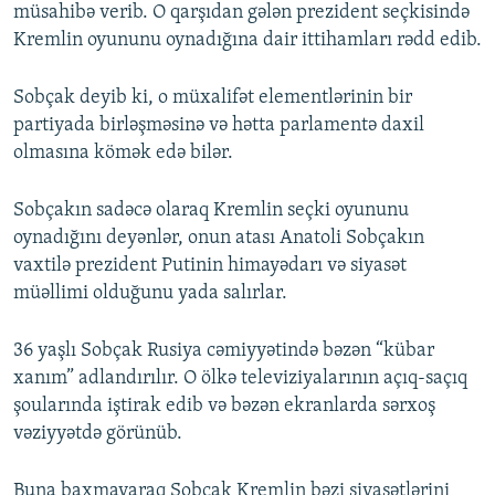
müsahibə verib. O qarşıdan gələn prezident seçkisində
Kremlin oyununu oynadığına dair ittihamları rədd edib.
Sobçak deyib ki, o müxalifət elementlərinin bir
partiyada birləşməsinə və hətta parlamentə daxil
olmasına kömək edə bilər.
Sobçakın sadəcə olaraq Kremlin seçki oyununu
oynadığını deyənlər, onun atası Anatoli Sobçakın
vaxtilə prezident Putinin himayədarı və siyasət
müəllimi olduğunu yada salırlar.
36 yaşlı Sobçak Rusiya cəmiyyətində bəzən “kübar
xanım” adlandırılır. O ölkə televiziyalarının açıq-saçıq
şoularında iştirak edib və bəzən ekranlarda sərxoş
vəziyyətdə görünüb.
Buna baxmayaraq Sobçak Kremlin bəzi siyasətlərini