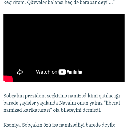
keçirirəm. Qüvvələr balansı heç də bərabar deyil…”
Sobçakın prezident seçkisinə namizəd kimi qatılacağı
barədə şayiələr yayılanda Navalnı onun yalnız “liberal
namizəd karikaturası” ola biləcəyini demişdi.
Kseniya Sobçakın özü isə namizədliyi barədə deyib: