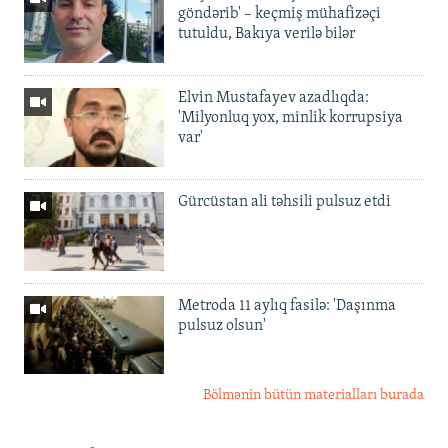
göndərib' – keçmiş mühafizəçi
tutuldu, Bakıya verilə bilər
Elvin Mustafayev azadlıqda:
'Milyonluq yox, minlik korrupsiya
var'
Gürcüstan ali təhsili pulsuz etdi
Metroda 11 aylıq fasilə: 'Daşınma
pulsuz olsun'
Bölmənin bütün materialları burada