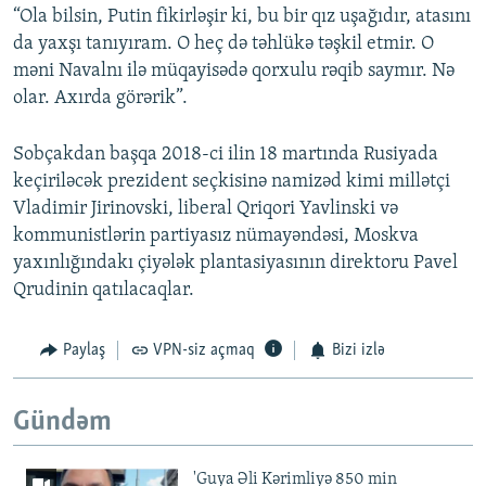
“Ola bilsin, Putin fikirləşir ki, bu bir qız uşağıdır, atasını
da yaxşı tanıyıram. O heç də təhlükə təşkil etmir. O
məni Navalnı ilə müqayisədə qorxulu rəqib saymır. Nə
olar. Axırda görərik”.
Sobçakdan başqa 2018-ci ilin 18 martında Rusiyada
keçiriləcək prezident seçkisinə namizəd kimi millətçi
Vladimir Jirinovski, liberal Qriqori Yavlinski və
kommunistlərin partiyasız nümayəndəsi, Moskva
yaxınlığındakı çiyələk plantasiyasının direktoru Pavel
Qrudinin qatılacaqlar.
Paylaş
VPN-siz açmaq
Bizi izlə
Gündəm
'Guya Əli Kərimliyə 850 min