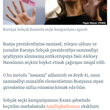
İNFOQRAFIKA
AZƏRBAYCAN ƏDƏBIYYATI KITABXANASI
MISSIYAMIZ
BIZI IZLƏ
KARIKATURA
İSLAM VƏ DEMOKRATIYA
PEŞƏ ETIKASI VƏ JURNALISTIKA STANDARTLARIMIZ
İZ - MƏDƏNIYYƏT PROQRAMI
MATERIALLARIMIZDAN ISTIFADƏ
Kseniya Sobçak Kazanda seçki kampaniyası aparıb
AZADLIQRADIOSU MOBIL TELEFONUNUZDA
RFE/RL-in bütün saytları
BIZIMLƏ ƏLAQƏ
Rusiya prezidentliyinə namizəd, teleşou ulduzu və
XƏBƏR BÜLLETENLƏRIMIZ
jurnalist Kseniya Sobçak prezidentliyə namizədliyi
qeydiyyata alınmamış antikorrupsiya fəalı Aleksey
Navalnının seçkini boykot etmək çağırışını tənqid edib.
O bu metodu “mənasız” adlanrırıb və deyib ki, onun
namizədliyi müxalifət elementlərinin Rusiyanın siyasi
qüvvələrinə nüfuz etməsinə kömək edə bilər.
Sobçak seçki kampaniyasının Kazan şəhərində
keçirilən mərhələsində
AzadlıqRadiosuna
eksklüziv