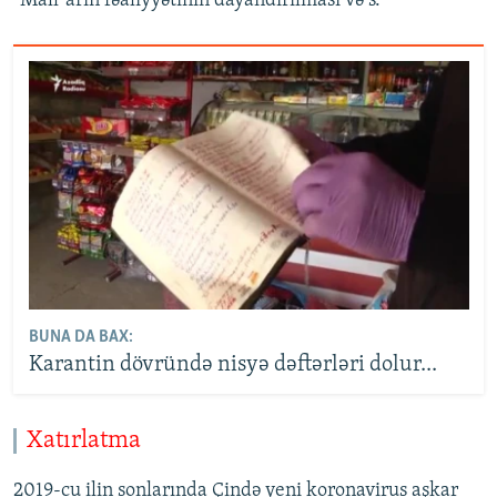
"Mall"arın fəaliyyətinin dayandırılması və s.
BUNA DA BAX:
Karantin dövründə nisyə dəftərləri dolur...
Xatırlatma
2019-cu ilin sonlarında Çində yeni koronavirus aşkar