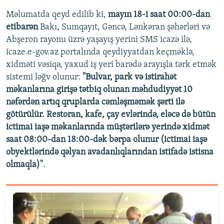
Məlumatda qeyd edilib ki,
mayın 18-i saat 00:00-dan
etibarən
Bakı, Sumqayıt, Gəncə, Lənkəran şəhərləri və
Abşeron rayonu üzrə yaşayış yerini SMS icazə ilə,
icaze.e-gov.az portalında qeydiyyatdan keçməklə,
xidməti vəsiqə, yaxud iş yeri barədə arayışla tərk etmək
sistemi ləğv olunur:
"Bulvar, park və istirahət
məkanlarına girişə tətbiq olunan məhdudiyyət 10
nəfərdən artıq qruplarda cəmləşməmək şərti ilə
götürülür. Restoran, kafe, çay evlərində, eləcə də bütün
ictimai iaşə məkanlarında müştərilərə yerində xidmət
saat 08:00-dan 18:00-dək bərpa olunur (ictimai iaşə
obyektlərində qəlyan avadanlıqlarından istifadə istisna
olmaqla)"
.