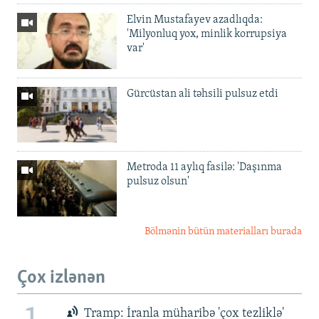
Elvin Mustafayev azadlıqda:
'Milyonluq yox, minlik korrupsiya
var'
Gürcüstan ali təhsili pulsuz etdi
Metroda 11 aylıq fasilə: 'Daşınma
pulsuz olsun'
Bölmənin bütün materialları burada
Çox izlənən
Tramp: İranla müharibə 'çox tezliklə'