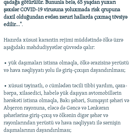
qadağa götürülür. Bununla belə, 65 yaşdan yuxarı
şəxslər COVID-19 virusuna yoluxmada risk qrupuna
daxil olduğundan evdən zəruri hallarda çıxmaq tövsiyə
edilir..."
.
Hazırda xüsusi karantin rejimi müddətində ölkə üzrə
aşağıdakı məhdudiyyətlər qüvvədə qalır:
• yük daşımaları istisna olmaqla, ölkə ərazisinə yerüstü
və hava nəqliyyatı yolu ilə giriş-çıxışın dayandırılması;
• xüsusi təyinatlı, o cümlədən təcili tibbi yardım, qəza-
bərpa, xilasedici, habelə yük daşıyan avtomobillərin
hərəkəti istisna olmaqla, Bakı şəhəri, Sumqayıt şəhəri və
Abşeron rayonuna, eləcə də Gəncə və Lənkəran
şəhərlərinə giriş-çıxış və ölkənin digər şəhər və
rayonlarından yerüstü və hava nəqliyyatı ilə sərnişin
daşımalarının dayandırılması;