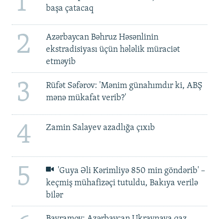
1
başa çatacaq
2
Azərbaycan Bəhruz Həsənlinin
ekstradisiyası üçün hələlik müraciət
etməyib
3
Rüfət Səfərov: 'Mənim günahımdır ki, ABŞ
mənə mükafat verib?'
4
Zamin Salayev azadlığa çıxıb
5
'Guya Əli Kərimliyə 850 min göndərib' –
keçmiş mühafizəçi tutuldu, Bakıya verilə
bilər
Bayramov: Azərbaycan Ukraynaya qaz