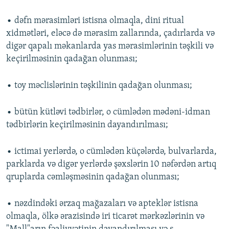
• dəfn mərasimləri istisna olmaqla, dini ritual
xidmətləri, eləcə də mərasim zallarında, çadırlarda və
digər qapalı məkanlarda yas mərasimlərinin təşkili və
keçirilməsinin qadağan olunması;
• toy məclislərinin təşkilinin qadağan olunması;
• bütün kütləvi tədbirlər, o cümlədən mədəni-idman
tədbirlərin keçirilməsinin dayandırılması;
• ictimai yerlərdə, o cümlədən küçələrdə, bulvarlarda,
parklarda və digər yerlərdə şəxslərin 10 nəfərdən artıq
qruplarda cəmləşməsinin qadağan olunması;
• nəzdindəki ərzaq mağazaları və apteklər istisna
olmaqla, ölkə ərazisində iri ticarət mərkəzlərinin və