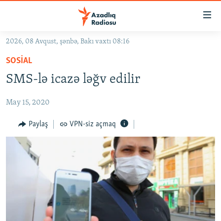
Keçid
linkləri
Əsas
2026, 08 Avqust, şənbə, Bakı vaxtı 08:16
məzmuna
GÜNDƏM
SOSIAL
qayıt
#İZAHLA
Əsas
SMS-lə icazə ləğv edilir
KORRUPSIOMETR
naviqasiyaya
qayıt
May 15, 2020
#ƏSLINDƏ
Axtarışa
FƏRQƏ BAX
Paylaş
VPN-siz açmaq
keç
QANUNI DOĞRU
ARAŞDIRMA
MULTIMEDIA
RADIO ARXIV
VIDEO
HAQQIMIZDA
FOTOQALEREYA
OXU ZALI