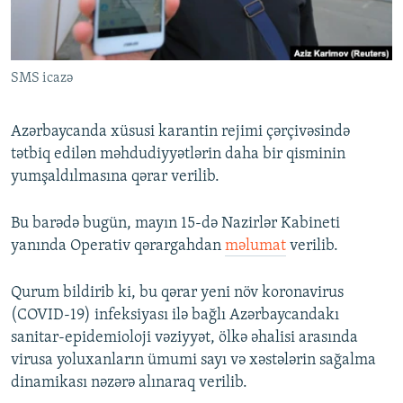
İNFOQRAFIKA
AZƏRBAYCAN ƏDƏBIYYATI KITABXANASI
MISSIYAMIZ
BIZI IZLƏ
KARIKATURA
İSLAM VƏ DEMOKRATIYA
PEŞƏ ETIKASI VƏ JURNALISTIKA STANDARTLARIMIZ
SMS icazə
İZ - MƏDƏNIYYƏT PROQRAMI
MATERIALLARIMIZDAN ISTIFADƏ
AZADLIQRADIOSU MOBIL TELEFONUNUZDA
RFE/RL-in bütün saytları
Azərbaycanda xüsusi karantin rejimi çərçivəsində
BIZIMLƏ ƏLAQƏ
tətbiq edilən məhdudiyyətlərin daha bir qisminin
yumşaldılmasına qərar verilib.
XƏBƏR BÜLLETENLƏRIMIZ
Bu barədə bugün, mayın 15-də Nazirlər Kabineti
yanında Operativ qərargahdan
məlumat
verilib.
Qurum bildirib ki, bu qərar yeni növ koronavirus
(COVID-19) infeksiyası ilə bağlı Azərbaycandakı
sanitar-epidemioloji vəziyyət, ölkə əhalisi arasında
virusa yoluxanların ümumi sayı və xəstələrin sağalma
dinamikası nəzərə alınaraq verilib.