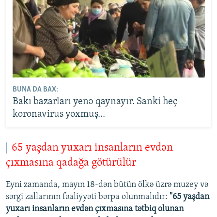
BUNA DA BAX:
Bakı bazarları yenə qaynayır. Sanki heç
koronavirus yoxmuş...
65 yaşdan yuxarı insanların evdən
çıxmasına qadağa götürülür
Eyni zamanda, mayın 18-dən bütün ölkə üzrə muzey və
sərgi zallarının fəaliyyəti bərpa olunmalıdır:
"65 yaşdan
yuxarı insanların evdən çıxmasına tətbiq olunan