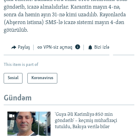
göndərib, icazə almalıdırlar. Karantin mayın 4-nə,
sonra da həmin ayın 31-nə kimi uzadılıb. Rayonlarda
(Abşeron istisna) SMS-lə icazə sistemi mayın 4-dən
götürülüb.
Paylaş
VPN-siz açmaq
Bizi izlə
This item is part of
Sosial
Koronavirus
Gündəm
'Guya Əli Kərimliyə 850 min
göndərib' – keçmiş mühafizəçi
tutuldu, Bakıya verilə bilər