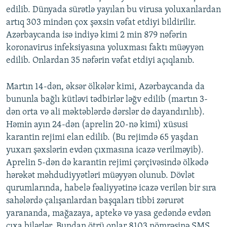
edilib. Dünyada sürətlə yayılan bu virusa yoluxanlardan
artıq 303 mindən çox şəxsin vəfat etdiyi bildirilir.
Azərbaycanda isə indiyə kimi 2 min 879 nəfərin
koronavirus infeksiyasına yoluxması faktı müəyyən
edilib. Onlardan 35 nəfərin vəfat etdiyi açıqlanıb.
Martın 14-dən, əksər ölkələr kimi, Azərbaycanda da
bununla bağlı kütləvi tədbirlər ləğv edilib (martın 3-
dən orta və ali məktəblərdə dərslər də dayandırılıb).
Həmin ayın 24-dən (aprelin 20-nə kimi) xüsusi
karantin rejimi elan edilib. (Bu rejimdə 65 yaşdan
yuxarı şəxslərin evdən çıxmasına icazə verilməyib).
Aprelin 5-dən də karantin rejimi çərçivəsində ölkədə
hərəkət məhdudiyyətləri müəyyən olunub. Dövlət
qurumlarında, habelə fəaliyyətinə icazə verilən bir sıra
sahələrdə çalışanlardan başqaları tibbi zərurət
yarananda, mağazaya, aptekə və yasa gedəndə evdən
çıxa bilərlər. Bundan ötrü onlar 8103 nömrəsinə SMS