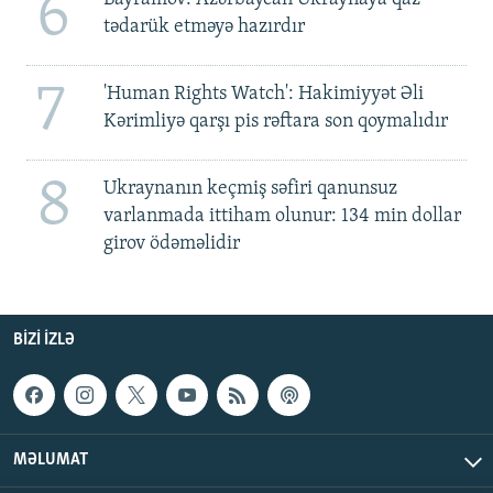
6
tədarük etməyə hazırdır
7
'Human Rights Watch': Hakimiyyət Əli
Kərimliyə qarşı pis rəftara son qoymalıdır
8
Ukraynanın keçmiş səfiri qanunsuz
varlanmada ittiham olunur: 134 min dollar
girov ödəməlidir
BIZI IZLƏ
MƏLUMAT