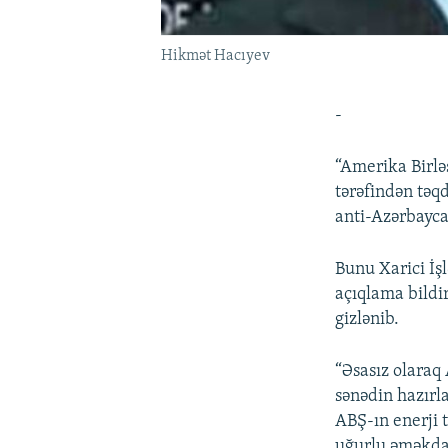
Hikmət Hacıyev
-
“Amerika Birlə
tərəfindən tə
anti-Azərbayca
Bunu Xarici İş
açıqlama bildi
gizlənib.
“Əsasız olaraq
sənədin hazırl
ABŞ-ın enerji t
uğurlu əməkdaş