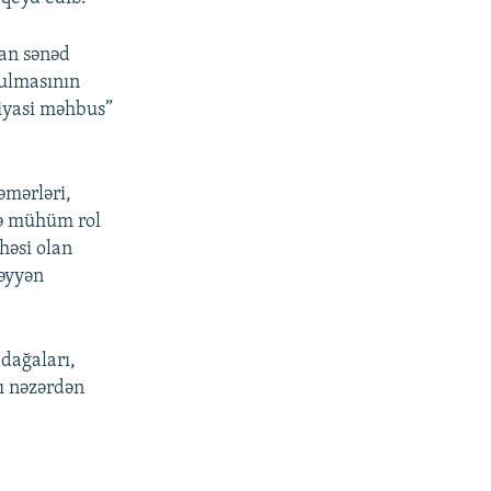
dan sənəd
zulmasının
siyasi məhbus”
əmərləri,
də mühüm rol
həsi olan
üəyyən
adağaları,
ı nəzərdən