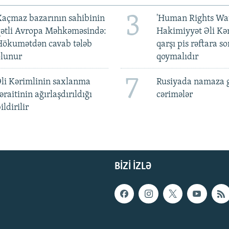
3
açmaz bazarının sahibinin
'Human Rights Wat
qətli Avropa Məhkəməsində:
Hakimiyyət Əli Kə
Hökumətdən cavab tələb
qarşı pis rəftara so
olunur
qoymalıdır
7
li Kərimlinin saxlanma
Rusiyada namaza 
əraitinin ağırlaşdırıldığı
cərimələr
ildirilir
BIZI IZLƏ