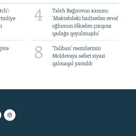
4
ch':
Taleh Bağırovun xanımı:
rimliyə
'Məktəbdəki hadisədən əvvəl
n
oğlumun ölkədən çıxışına
qadağa qoyulmuşdu'
8
görə
'Taliban' rəsmilərinin
Moldovaya səfəri siyasi
qalmaqal yaradıb