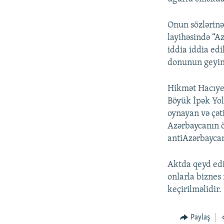
Onun sözlərinə
layihəsində “A
iddia iddia edi
donunun geyind
Hikmət Hacıyev
Böyük İpək Yol
oynayan və çət
Azərbaycanın ö
antiAzərbaycan 
Aktda qeyd edi
onlarla biznes
keçirilməlidir.
Paylaş