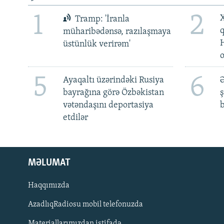
1
2
X
Tramp: 'İranla
müharibədənsə, razılaşmaya
üstünlük verirəm'
5
6
Ayaqaltı üzərindəki Rusiya
Ə
bayrağına görə Özbəkistan
ş
vətəndaşını deportasiya
b
etdilər
MƏLUMAT
Haqqımızda
AzadlıqRadiosu mobil telefonuzda
Materiallarımızdan istifadə