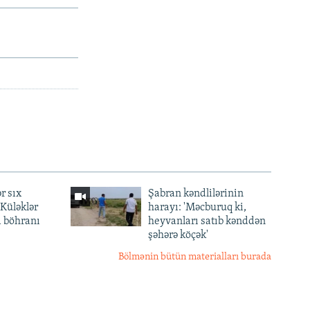
r sıx
Şabran kəndlilərinin
— Küləklər
harayı: 'Məcburuq ki,
a böhranı
heyvanları satıb kənddən
şəhərə köçək'
Bölmənin bütün materialları burada