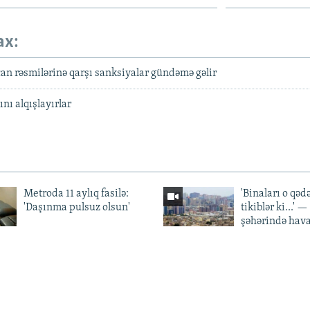
ax:
n rəsmilərinə qarşı sanksiyalar gündəmə gəlir
nı alqışlayırlar
Metroda 11 aylıq fasilə:
'Binaları o qədə
'Daşınma pulsuz olsun'
tikiblər ki...' 
şəhərində hav