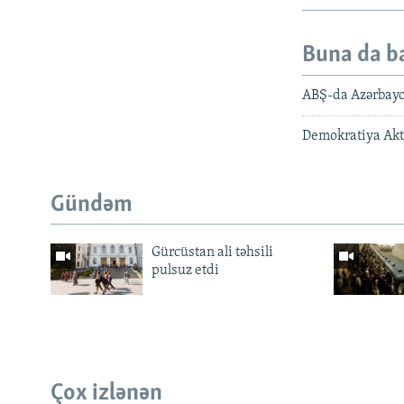
Buna da b
ABŞ-da Azərbayca
Demokratiya Aktı
Gündəm
Gürcüstan ali təhsili
pulsuz etdi
Çox izlənən