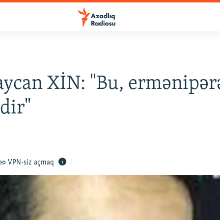
ycan XİN: "Bu, ermənipər
dir"
VPN-siz açmaq