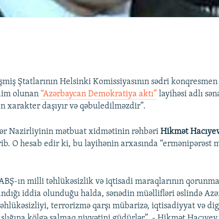
şmiş Ştatlarının Helsinki Komissiyasının sədri konqresmen
qdim olunan
“Azərbaycan Demokratiya aktı”
layihəsi adlı sə
n xarakter daşıyır və qəbuledilməzdir”.
lər Nazirliyinin mətbuat xidmətinin rəhbəri
Hikmət Hacıye
rib. O hesab edir ki, bu layihənin arxasında “ermənipərəst 
 ABŞ-ın milli təhlükəsizlik və iqtisadi maraqlarının qorunm
andığı iddia olunduğu halda, sənədin müəllifləri əslində Az
əhlükəsizliyi, terrorizmə qarşı mübarizə, iqtisadiyyat və di
lığına kölgə salmaq niyyətini güdürlər”, - Hikmət Hacıyev