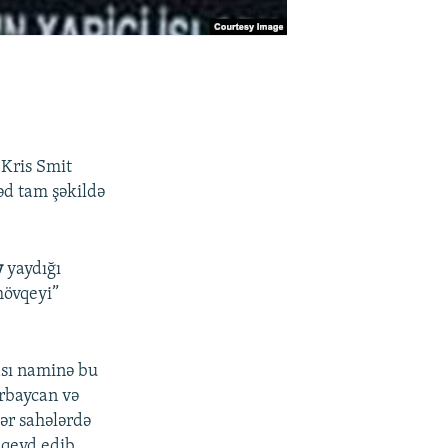
 Kris Smit
nəd tam şəkildə
v
yaydığı
mövqeyi”
ası naminə bu
ərbaycan və
gər sahələrdə
 qeyd edib.