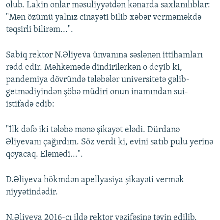
olub. Lakin onlar məsuliyyətdən kənarda saxlanılıblar:
"Mən özümü yalnız cinayəti bilib xəbər verməməkdə
təqsirli bilirəm...".
Sabiq rektor N.Əliyeva ünvanına səslənən ittihamları
rədd edir. Məhkəmədə dindirilərkən o deyib ki,
pandemiya dövründə tələbələr universitetə gəlib-
getmədiyindən şöbə müdiri onun inamından sui-
istifadə edib:
"İlk dəfə iki tələbə mənə şikayət elədi. Dürdanə
Əliyevanı çağırdım. Söz verdi ki, evini satıb pulu yerinə
qoyacaq. Eləmədi...".
D.Əliyeva hökmdən apellyasiya şikayəti vermək
niyyətindədir.
N.Əliyeva 2016-cı ildə rektor vəzifəsinə təyin edilib.