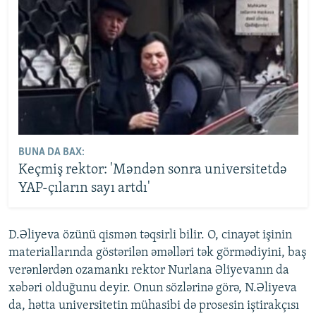
BUNA DA BAX:
Keçmiş rektor: 'Məndən sonra universitetdə
YAP-çıların sayı artdı'
D.Əliyeva özünü qismən təqsirli bilir. O, cinayət işinin
materiallarında göstərilən əməlləri tək görmədiyini, baş
verənlərdən ozamankı rektor Nurlana Əliyevanın da
xəbəri olduğunu deyir. Onun sözlərinə görə, N.Əliyeva
da, hətta universitetin mühasibi də prosesin iştirakçısı