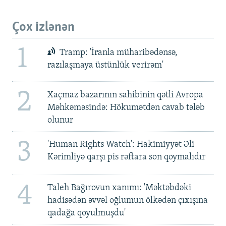
Çox izlənən
1
Tramp: 'İranla müharibədənsə,
razılaşmaya üstünlük verirəm'
2
Xaçmaz bazarının sahibinin qətli Avropa
Məhkəməsində: Hökumətdən cavab tələb
olunur
3
'Human Rights Watch': Hakimiyyət Əli
Kərimliyə qarşı pis rəftara son qoymalıdır
4
Taleh Bağırovun xanımı: 'Məktəbdəki
hadisədən əvvəl oğlumun ölkədən çıxışına
qadağa qoyulmuşdu'