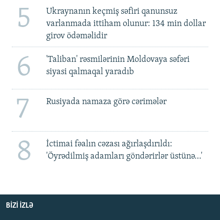
5
Ukraynanın keçmiş səfiri qanunsuz
varlanmada ittiham olunur: 134 min dollar
girov ödəməlidir
6
'Taliban' rəsmilərinin Moldovaya səfəri
siyasi qalmaqal yaradıb
7
Rusiyada namaza görə cərimələr
8
İctimai fəalın cəzası ağırlaşdırıldı:
'Öyrədilmiş adamları göndərirlər üstünə…'
BIZI IZLƏ