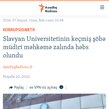
Keçid
linkləri
Əsas
2026, 07 Avqust, cümə, Bakı vaxtı 02:48
məzmuna
GÜNDƏM
KORRUPSIOMETR
qayıt
#İZAHLA
Əsas
Slavyan Universitetinin keçmiş şöbə
KORRUPSIOMETR
naviqasiyaya
müdiri məhkəmə zalında həbs
qayıt
#ƏSLINDƏ
olundu
Axtarışa
FƏRQƏ BAX
keç
AzadlıqRadiosu ©
QANUNI DOĞRU
Noyabr 20, 2023
ARAŞDIRMA
MULTIMEDIA
Paylaş
VPN-siz açmaq
RADIO ARXIV
VIDEO
HAQQIMIZDA
FOTOQALEREYA
OXU ZALI