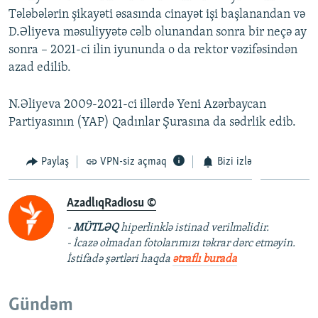
Tələbələrin şikayəti əsasında cinayət işi başlanandan və
D.Əliyeva məsuliyyətə cəlb olunandan sonra bir neçə ay
sonra – 2021-ci ilin iyununda o da rektor vəzifəsindən
azad edilib.
N.Əliyeva 2009-2021-ci illərdə Yeni Azərbaycan
Partiyasının (YAP) Qadınlar Şurasına da sədrlik edib.
Paylaş
VPN-siz açmaq
Bizi izlə
AzadlıqRadiosu ©
-
MÜTLƏQ
hiperlinklə istinad verilməlidir.
- İcazə olmadan fotolarımızı təkrar dərc etməyin.
İstifadə şərtləri haqda
ətraflı burada
Gündəm