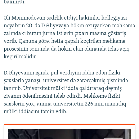
baxılırdı.
Əli Məmmədovun sədrlik etdiyi hakimlər kollegiyası
noyabrın 20-də D.Əliyevaya hökm oxuyarkən məhkəmə
zalındakı bütün jurnalistlərin çıxarılmasına göstəriş
verib. Qanuna görə, hətta qapalı keçirilən məhkəmə
prosesinin sonunda da hökm elan olunanda iclas açıq
keçirilməlidir.
D.Əliyevanın işində pul verdiyini iddia edən fiziki
şəxslərlə yanaşı, universitet də zərərçəkmiş qismində
tanınıb. Universitet mülki iddia qaldıraraq dəymiş
ziyanın ödənilməsini tələb edirdi. Məhkəmə fiziki
şəxslərin yox, amma universitetin 226 min manatlıq
mülki iddiasını təmin edib.