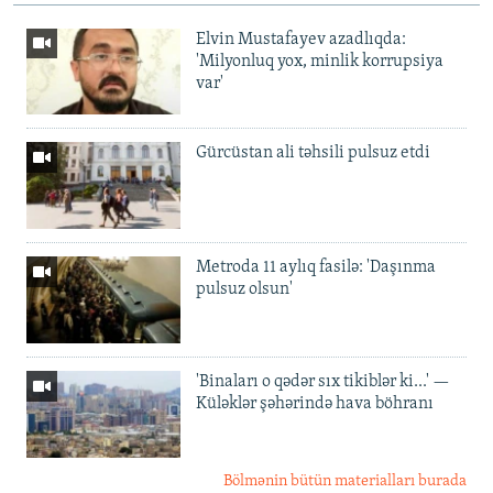
Elvin Mustafayev azadlıqda:
'Milyonluq yox, minlik korrupsiya
var'
Gürcüstan ali təhsili pulsuz etdi
Metroda 11 aylıq fasilə: 'Daşınma
pulsuz olsun'
'Binaları o qədər sıx tikiblər ki...' —
Küləklər şəhərində hava böhranı
Bölmənin bütün materialları burada