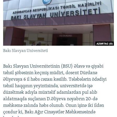
İNFOQRAFIKA
AZƏRBAYCAN ƏDƏBIYYATI KITABXANASI
MISSIYAMIZ
BIZI IZLƏ
KARIKATURA
İSLAM VƏ DEMOKRATIYA
PEŞƏ ETIKASI VƏ JURNALISTIKA STANDARTLARIMIZ
İZ - MƏDƏNIYYƏT PROQRAMI
MATERIALLARIMIZDAN ISTIFADƏ
AZADLIQRADIOSU MOBIL TELEFONUNUZDA
RFE/RL-in bütün saytları
BIZIMLƏ ƏLAQƏ
Bakı Slavyan Universiteti
XƏBƏR BÜLLETENLƏRIMIZ
Bakı Slavyan Universitetinin (BSU) Əlavə və qiyabi
təhsil şöbəsinin keçmiş müdiri, dosent Dürdanə
Əliyevaya 6 il həbs cəzası kəsilib. Tələbələrin ödədiyi
təhsil haqqının yeyintisində, universitetdə işə
düzəltmək adıyla müxtəlif adamlardan pul alıb
aldatmaqda suçlanan D.Əliyeva noyabrın 20-də
məhkəmə zalında həbs olunub. Onun işinə iki ildən
çoxdur ki, Bakı Ağır Cinayətlər Məhkəməsində