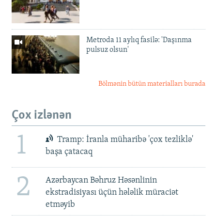
Metroda 11 aylıq fasilə: 'Daşınma
pulsuz olsun'
Bölmənin bütün materialları burada
Çox izlənən
1
Tramp: İranla müharibə 'çox tezliklə'
başa çatacaq
2
Azərbaycan Bəhruz Həsənlinin
ekstradisiyası üçün hələlik müraciət
etməyib