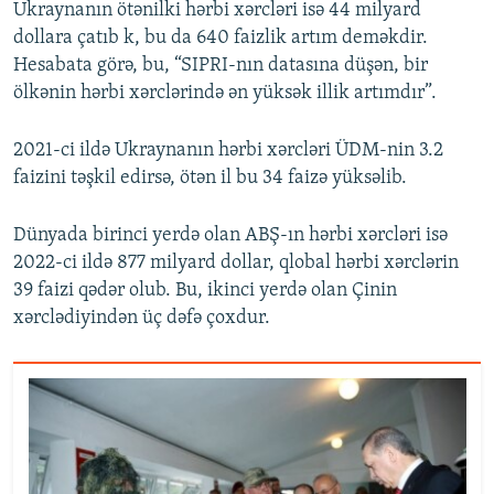
Ukraynanın ötənilki hərbi xərcləri isə 44 milyard
dollara çatıb k, bu da 640 faizlik artım deməkdir.
Hesabata görə, bu, “SIPRI-nın datasına düşən, bir
ölkənin hərbi xərclərində ən yüksək illik artımdır”.
2021-ci ildə Ukraynanın hərbi xərcləri ÜDM-nin 3.2
faizini təşkil edirsə, ötən il bu 34 faizə yüksəlib.
Dünyada birinci yerdə olan ABŞ-ın hərbi xərcləri isə
2022-ci ildə 877 milyard dollar, qlobal hərbi xərclərin
39 faizi qədər olub. Bu, ikinci yerdə olan Çinin
xərclədiyindən üç dəfə çoxdur.