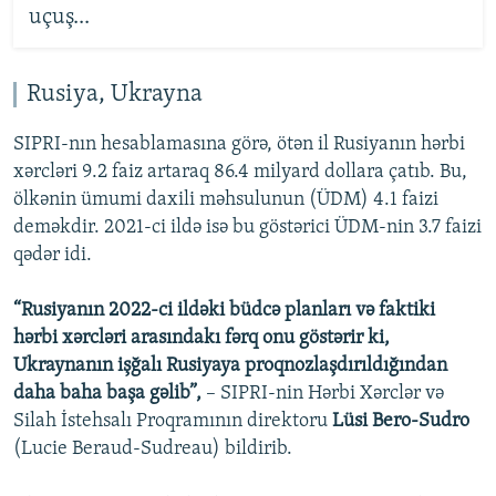
uçuş...
Rusiya, Ukrayna
SIPRI-nın hesablamasına görə, ötən il Rusiyanın hərbi
xərcləri 9.2 faiz artaraq 86.4 milyard dollara çatıb. Bu,
ölkənin ümumi daxili məhsulunun (ÜDM) 4.1 faizi
deməkdir. 2021-ci ildə isə bu göstərici ÜDM-nin 3.7 faizi
qədər idi.
“Rusiyanın 2022-ci ildəki büdcə planları və faktiki
hərbi xərcləri arasındakı fərq onu göstərir ki,
Ukraynanın işğalı Rusiyaya proqnozlaşdırıldığından
daha baha başa gəlib”,
– SIPRI-nin Hərbi Xərclər və
Silah İstehsalı Proqramının direktoru
Lüsi Bero-Sudro
(Lucie Beraud-Sudreau) bildirib.