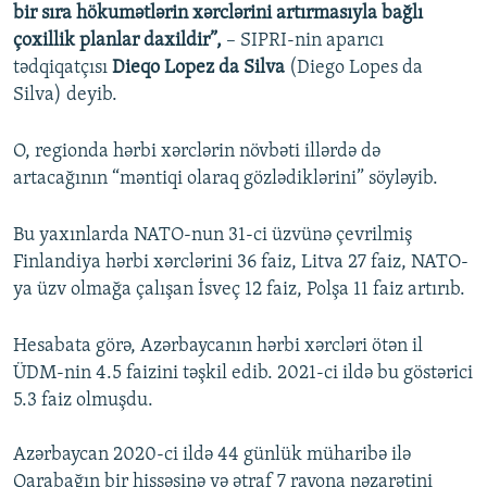
bir sıra hökumətlərin xərclərini artırmasıyla bağlı
çoxillik planlar daxildir”,
– SIPRI-nin aparıcı
tədqiqatçısı
Dieqo Lopez da Silva
(Diego Lopes da
Silva) deyib.
O, regionda hərbi xərclərin növbəti illərdə də
artacağının “məntiqi olaraq gözlədiklərini” söyləyib.
Bu yaxınlarda NATO-nun 31-ci üzvünə çevrilmiş
Finlandiya hərbi xərclərini 36 faiz, Litva 27 faiz, NATO-
ya üzv olmağa çalışan İsveç 12 faiz, Polşa 11 faiz artırıb.
Hesabata görə, Azərbaycanın hərbi xərcləri ötən il
ÜDM-nin 4.5 faizini təşkil edib. 2021-ci ildə bu göstərici
5.3 faiz olmuşdu.
Azərbaycan 2020-ci ildə 44 günlük müharibə ilə
Qarabağın bir hissəsinə və ətraf 7 rayona nəzarətini