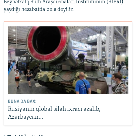
Beynəlxalq Sülh Araşdırmaları İnstitutunun (SIPRI)
yaydığı hesabatda belə deyilir.
BUNA DA BAX:
Rusiyanın qlobal silah ixracı azalıb,
Azərbaycan...