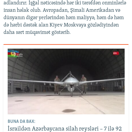
adlandırır. İşğal nəticəsində hər iki tərəfdən onminlərlə
insan həlak olub. Avropadan, Şimali Amerikadan və
dünyanın digər yerlərindən həm maliyyə, həm də həm
də hərbi dəstək alan Kiyev Moskvaya gözlədiyindən
daha sərt müqavimət göstərib.
BUNA DA BAX:
İsraildən Azərbaycana silah reysləri – 7 ilə 92