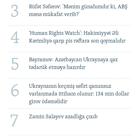
3
Rüfət Səfərov: 'Mənim günahımdır ki, ABŞ
mənə mükafat verib?'
4
'Human Rights Watch': Hakimiyyət Əli
Kərimliyə qarşı pis rəftara son qoymalıdır
5
Bayramov: Azərbaycan Ukraynaya qaz
tədarük etməyə hazırdır
6
Ukraynanın keçmiş səfiri qanunsuz
varlanmada ittiham olunur: 134 min dollar
girov ödəməlidir
7
Zamin Salayev azadlığa çıxıb