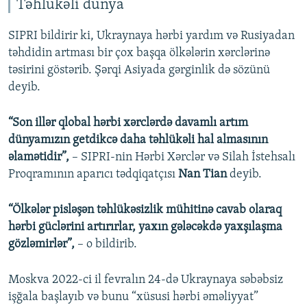
Təhlükəli dünya
SIPRI bildirir ki, Ukraynaya hərbi yardım və Rusiyadan
təhdidin artması bir çox başqa ölkələrin xərclərinə
təsirini göstərib. Şərqi Asiyada gərginlik də sözünü
deyib.
“Son illər qlobal hərbi xərclərdə davamlı artım
dünyamızın getdikcə daha təhlükəli hal almasının
əlamətidir”,
– SIPRI-nin Hərbi Xərclər və Silah İstehsalı
Proqramının aparıcı tədqiqatçısı
Nan Tian
deyib.
“Ölkələr pisləşən təhlükəsizlik mühitinə cavab olaraq
hərbi güclərini artırırlar, yaxın gələcəkdə yaxşılaşma
gözləmirlər”,
– o bildirib.
Moskva 2022-ci il fevralın 24-də Ukraynaya səbəbsiz
işğala başlayıb və bunu “xüsusi hərbi əməliyyat”