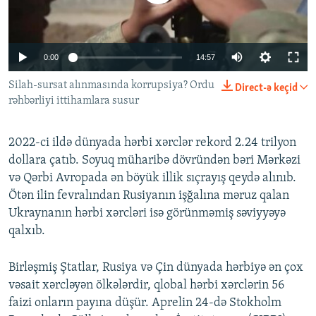
İNFOQRAFIKA
AZƏRBAYCAN ƏDƏBIYYATI KITABXANASI
MISSIYAMIZ
BIZI IZLƏ
KARIKATURA
İSLAM VƏ DEMOKRATIYA
PEŞƏ ETIKASI VƏ JURNALISTIKA STANDARTLARIMIZ
Auto
0:00
14:57
İZ - MƏDƏNIYYƏT PROQRAMI
MATERIALLARIMIZDAN ISTIFADƏ
240p
Silah-sursat alınmasında korrupsiya? Ordu
Direct-ə keçid
AZADLIQRADIOSU MOBIL TELEFONUNUZDA
RFE/RL-in bütün saytları
rəhbərliyi ittihamlara susur
360p
BIZIMLƏ ƏLAQƏ
480p
Auto
240p
360p
480p
XƏBƏR BÜLLETENLƏRIMIZ
2022-ci ildə dünyada hərbi xərclər rekord 2.24 trilyon
720p
dollara çatıb. Soyuq müharibə dövründən bəri Mərkəzi
720p
1080p
və Qərbi Avropada ən böyük illik sıçrayış qeydə alınıb.
1080p
Ötən ilin fevralından Rusiyanın işğalına məruz qalan
Ukraynanın hərbi xərcləri isə görünməmiş səviyyəyə
qalxıb.
Birləşmiş Ştatlar, Rusiya və Çin dünyada hərbiyə ən çox
vəsait xərcləyən ölkələrdir, qlobal hərbi xərclərin 56
faizi onların payına düşür. Aprelin 24-də Stokholm