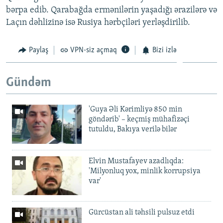
bərpa edib. Qarabağda ermənilərin yaşadığı ərazilərə və
Laçın dəhlizinə isə Rusiya hərbçiləri yerləşdirilib.
Paylaş
VPN-siz açmaq
Bizi izlə
Gündəm
'Guya Əli Kərimliyə 850 min
göndərib' – keçmiş mühafizəçi
tutuldu, Bakıya verilə bilər
Elvin Mustafayev azadlıqda:
'Milyonluq yox, minlik korrupsiya
var'
Gürcüstan ali təhsili pulsuz etdi