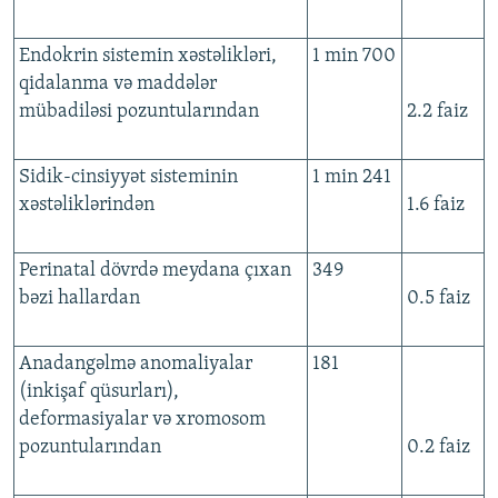
Endokrin sistemin xəstəlikləri,
1 min 700
qidalanma və maddələr
mübadiləsi pozuntularından
2.2 faiz
Sidik-cinsiyyət sisteminin
1 min 241
xəstəliklərindən
1.6 faiz
Perinatal dövrdə meydana çıxan
349
bəzi hallardan
0.5 faiz
Anadangəlmə anomaliyalar
181
(inkişaf qüsurları),
deformasiyalar və xromosom
pozuntularından
0.2 faiz