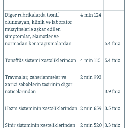
Digər rubrikalarda təsnif
4 min 124
olunmayan, klinik və laborator
müayinələrlə aşkar edilən
simptomlar, əlamətlər və
normadan kənaraçıxmalardan
5.4 faiz
Tənəffüs sistemi xəstəliklərindən
4 min 115
5.4 faiz
Travmalar, zəhərlənmələr və
2 min 993
xarici səbəblərin təsirinin digər
nəticələrindən
3.9 faiz
Həzm sisteminin xəstəliklərindən
2 min 659
3.5 faiz
Sinir sisteminin xəstəliklərindən
2 min 520
3.3 faiz