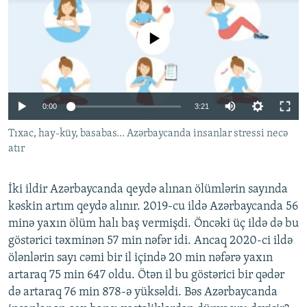
İNFOQRAFIKA
AZƏRBAYCAN ƏDƏBIYYATI KITABXANASI
MISSIYAMIZ
BIZI IZLƏ
KARIKATURA
İSLAM VƏ DEMOKRATIYA
PEŞƏ ETIKASI VƏ JURNALISTIKA STANDARTLARIMIZ
No media source currently available
İZ - MƏDƏNIYYƏT PROQRAMI
MATERIALLARIMIZDAN ISTIFADƏ
AZADLIQRADIOSU MOBIL TELEFONUNUZDA
RFE/RL-in bütün saytları
0:00
3:21
BIZIMLƏ ƏLAQƏ
Tıxac, hay-küy, basabas... Azərbaycanda insanlar stressi necə
XƏBƏR BÜLLETENLƏRIMIZ
atır
İki ildir Azərbaycanda qeydə alınan ölümlərin sayında
kəskin artım qeydə alınır. 2019-cu ildə Azərbaycanda 56
minə yaxın ölüm halı baş vermişdi. Öncəki üç ildə də bu
göstərici təxminən 57 min nəfər idi. Ancaq 2020-ci ildə
ölənlərin sayı cəmi bir il içində 20 min nəfərə yaxın
artaraq 75 min 647 oldu. Ötən il bu göstərici bir qədər
də artaraq 76 min 878-ə yüksəldi. Bəs Azərbaycanda