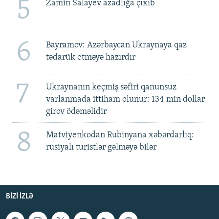
5
Zamin Salayev azadlığa çıxıb
6
Bayramov: Azərbaycan Ukraynaya qaz
tədarük etməyə hazırdır
7
Ukraynanın keçmiş səfiri qanunsuz
varlanmada ittiham olunur: 134 min dollar
girov ödəməlidir
8
Matviyenkodan Rubinyana xəbərdarlıq:
rusiyalı turistlər gəlməyə bilər
BIZI IZLƏ