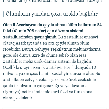
insanlar ən çox hansı xəstəliklərdən dünyasını dəyişir?
Ölümlərin yarıdan çoxu ürəklə bağlıdır
Ötən il Azərbaycanda qeydə alınan ölüm hallarının 54
faizi (41 min 708 nəfər) qan dövranı sistemi
xəstəliklərindən qaynaqlanıb.
Bu xəstəliklər ənənəvi
olaraq Azərbaycanda ən çox qeydə alınan ölüm
səbəbidir. Dünya Səhiyyə Təşkilatının məlumatlarına
görə, elə dünya üzrə də ölümə səbəb olan əsas
xəstəliklər məhz ürək-damar sistemi ilə bağlıdır.
Özəlliklə ürəyin işemik xəstəliyi. Hər il dünyada 10
milyona yaxın şəxs həmin xəstəliyin qurbanı olur. Bu
xəstəlikdən əziyyət çəkən şəxslərdə ürək əzələsinin
qanla təchizatının çatışmazlığı və ya dayanması
(işemiya) nəticəsində miokard üzvi və funksional
olaraq zədələnir.