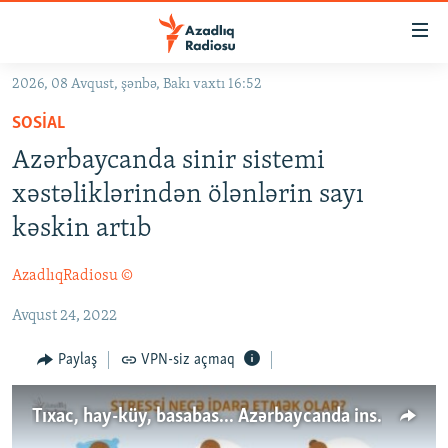
Keçid
linkləri
Əsas
2026, 08 Avqust, şənbə, Bakı vaxtı 16:52
məzmuna
GÜNDƏM
SOSIAL
qayıt
#İZAHLA
Əsas
Azərbaycanda sinir sistemi
KORRUPSIOMETR
naviqasiyaya
xəstəliklərindən ölənlərin sayı
qayıt
#ƏSLINDƏ
kəskin artıb
Axtarışa
FƏRQƏ BAX
keç
AzadlıqRadiosu ©
QANUNI DOĞRU
Avqust 24, 2022
ARAŞDIRMA
MULTIMEDIA
Paylaş
VPN-siz açmaq
RADIO ARXIV
VIDEO
Tıxac, hay-küy, basabas... Azərbaycanda insanlar stressi necə atır
HAQQIMIZDA
FOTOQALEREYA
OXU ZALI