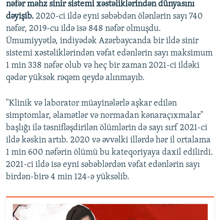
nəfər məhz sinir sistemi xəstəliklərindən dünyasını
dəyişib.
2020-ci ildə eyni səbəbdən ölənlərin sayı 740
nəfər, 2019-cu ildə isə 848 nəfər olmuşdu.
Ümumiyyətlə, indiyədək Azərbaycanda bir ildə sinir
sistemi xəstəliklərindən vəfat edənlərin sayı maksimum
1 min 338 nəfər olub və heç bir zaman 2021-ci ildəki
qədər yüksək rəqəm qeydə alınmayıb.
"Klinik və laborator müayinələrlə aşkar edilən
simptomlar, əlamətlər və normadan kənaraçıxmalar"
başlığı ilə təsnifləşdirilən ölümlərin də sayı sırf 2021-ci
ildə kəskin artıb. 2020 və əvvəlki illərdə hər il ortalama
1 min 600 nəfərin ölümü bu kateqoriyaya daxil edilirdi.
2021-ci ildə isə eyni səbəblərdən vəfat edənlərin sayı
birdən-birə 4 min 124-ə yüksəlib.