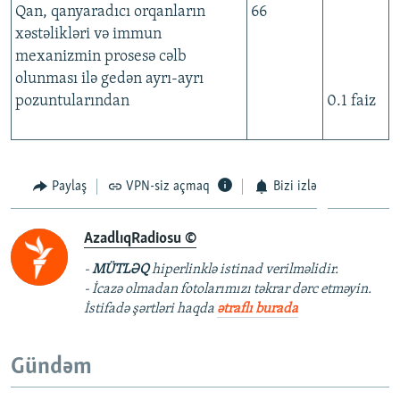
Qan, qanyaradıcı orqanların
66
xəstəlikləri və immun
mexanizmin prosesə cəlb
olunması ilə gedən ayrı-ayrı
pozuntularından
0.1 faiz
Paylaş
VPN-siz açmaq
Bizi izlə
AzadlıqRadiosu ©
-
MÜTLƏQ
hiperlinklə istinad verilməlidir.
- İcazə olmadan fotolarımızı təkrar dərc etməyin.
İstifadə şərtləri haqda
ətraflı burada
Gündəm