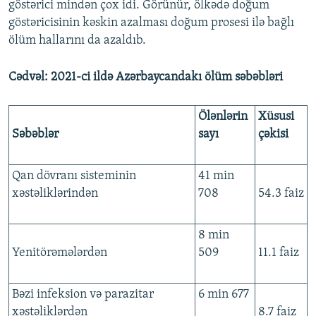
göstərici mindən çox idi. Görünür, ölkədə doğum
göstəricisinin kəskin azalması doğum prosesi ilə bağlı
ölüm hallarını da azaldıb.
Cədvəl: 2021-ci ildə Azərbaycandakı ölüm səbəbləri
Ölənlərin
Xüsusi
Səbəblər
sayı
çəkisi
Qan dövranı sisteminin
41 min
xəstəliklərindən
708
54.3 faiz
8 min
Yenitörəmələrdən
509
11.1 faiz
Bəzi infeksion və parazitar
6 min 677
xəstəliklərdən
8.7 faiz