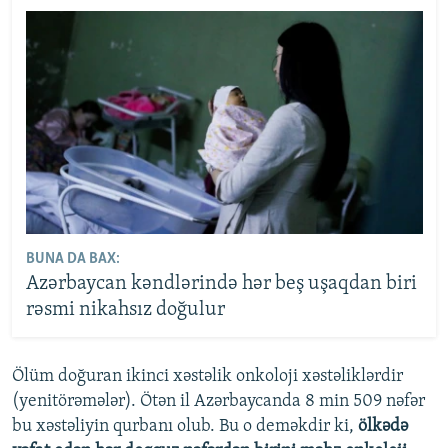
BUNA DA BAX:
Azərbaycan kəndlərində hər beş uşaqdan biri
rəsmi nikahsız doğulur
Ölüm doğuran ikinci xəstəlik onkoloji xəstəliklərdir
(yenitörəmələr). Ötən il Azərbaycanda 8 min 509 nəfər
bu xəstəliyin qurbanı olub. Bu o deməkdir ki,
ölkədə