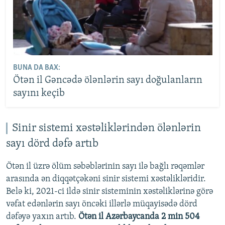
BUNA DA BAX:
Ötən il Gəncədə ölənlərin sayı doğulanların
sayını keçib
Sinir sistemi xəstəliklərindən ölənlərin
sayı dörd dəfə artıb
Ötən il üzrə ölüm səbəblərinin sayı ilə bağlı rəqəmlər
arasında ən diqqətçəkəni sinir sistemi xəstəlikləridir.
Belə ki, 2021-ci ildə sinir sisteminin xəstəliklərinə görə
vəfat edənlərin sayı öncəki illərlə müqayisədə dörd
dəfəyə yaxın artıb.
Ötən il Azərbaycanda 2 min 504