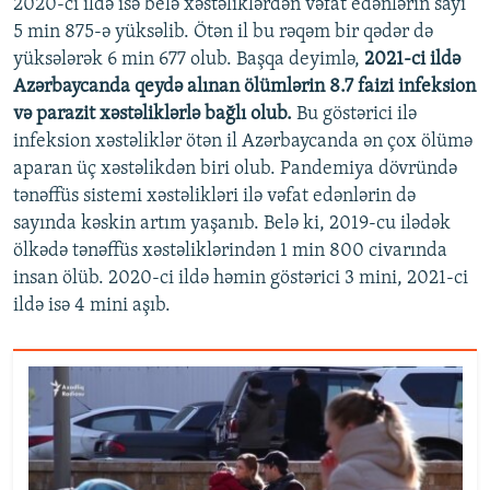
2020-ci ildə isə belə xəstəliklərdən vəfat edənlərin sayı
5 min 875-ə yüksəlib. Ötən il bu rəqəm bir qədər də
yüksələrək 6 min 677 olub. Başqa deyimlə,
2021-ci ildə
Azərbaycanda qeydə alınan ölümlərin 8.7 faizi infeksion
və parazit xəstəliklərlə bağlı olub.
Bu göstərici ilə
infeksion xəstəliklər ötən il Azərbaycanda ən çox ölümə
aparan üç xəstəlikdən biri olub. Pandemiya dövründə
tənəffüs sistemi xəstəlikləri ilə vəfat edənlərin də
sayında kəskin artım yaşanıb. Belə ki, 2019-cu ilədək
ölkədə tənəffüs xəstəliklərindən 1 min 800 civarında
insan ölüb. 2020-ci ildə həmin göstərici 3 mini, 2021-ci
ildə isə 4 mini aşıb.