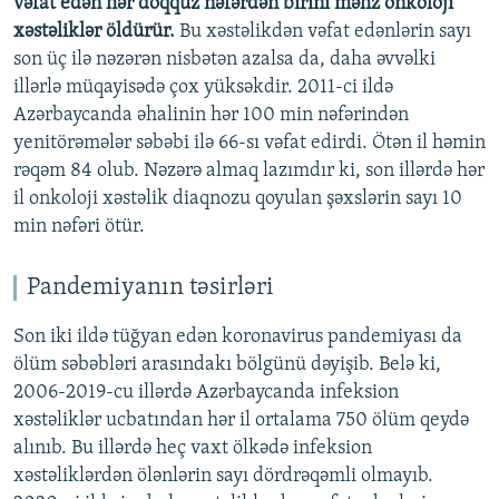
vəfat edən hər doqquz nəfərdən birini məhz onkoloji
xəstəliklər öldürür.
Bu xəstəlikdən vəfat edənlərin sayı
son üç ilə nəzərən nisbətən azalsa da, daha əvvəlki
illərlə müqayisədə çox yüksəkdir. 2011-ci ildə
Azərbaycanda əhalinin hər 100 min nəfərindən
yenitörəmələr səbəbi ilə 66-sı vəfat edirdi. Ötən il həmin
rəqəm 84 olub. Nəzərə almaq lazımdır ki, son illərdə hər
il onkoloji xəstəlik diaqnozu qoyulan şəxslərin sayı 10
min nəfəri ötür.
Pandemiyanın təsirləri
Son iki ildə tüğyan edən koronavirus pandemiyası da
ölüm səbəbləri arasındakı bölgünü dəyişib. Belə ki,
2006-2019-cu illərdə Azərbaycanda infeksion
xəstəliklər ucbatından hər il ortalama 750 ölüm qeydə
alınıb. Bu illərdə heç vaxt ölkədə infeksion
xəstəliklərdən ölənlərin sayı dördrəqəmli olmayıb.