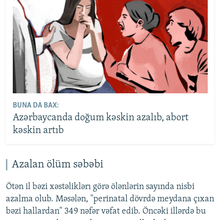
BUNA DA BAX:
Azərbaycanda doğum kəskin azalıb, abort
kəskin artıb
Azalan ölüm səbəbi
Ötən il bəzi xəstəliklərı görə ölənlərin sayında nisbi
azalma olub. Məsələn, "perinatal dövrdə meydana çıxan
bəzi hallardan" 349 nəfər vəfat edib. Öncəki illərdə bu