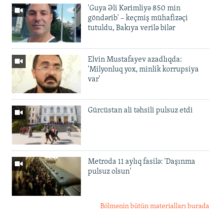
'Guya Əli Kərimliyə 850 min
göndərib' – keçmiş mühafizəçi
tutuldu, Bakıya verilə bilər
Elvin Mustafayev azadlıqda:
'Milyonluq yox, minlik korrupsiya
var'
Gürcüstan ali təhsili pulsuz etdi
Metroda 11 aylıq fasilə: 'Daşınma
pulsuz olsun'
Bölmənin bütün materialları burada