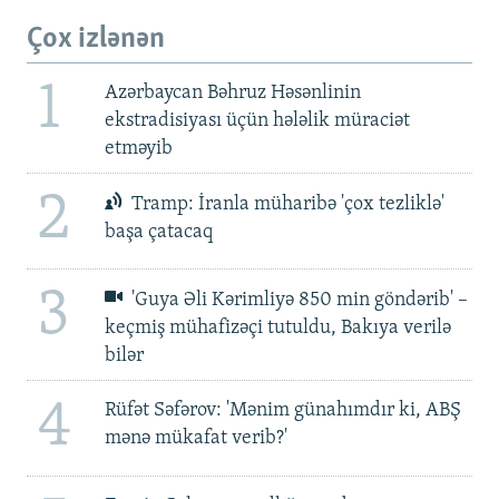
Çox izlənən
1
Azərbaycan Bəhruz Həsənlinin
ekstradisiyası üçün hələlik müraciət
etməyib
2
Tramp: İranla müharibə 'çox tezliklə'
başa çatacaq
3
'Guya Əli Kərimliyə 850 min göndərib' –
keçmiş mühafizəçi tutuldu, Bakıya verilə
bilər
4
Rüfət Səfərov: 'Mənim günahımdır ki, ABŞ
mənə mükafat verib?'