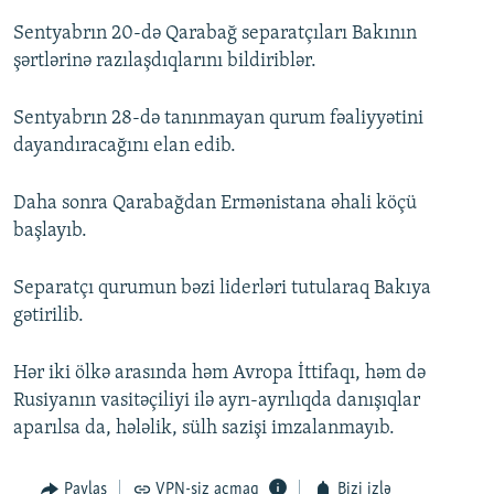
Sentyabrın 20-də Qarabağ separatçıları Bakının
şərtlərinə razılaşdıqlarını bildiriblər.
Sentyabrın 28-də tanınmayan qurum fəaliyyətini
dayandıracağını elan edib.
Daha sonra Qarabağdan Ermənistana əhali köçü
başlayıb.
Separatçı qurumun bəzi liderləri tutularaq Bakıya
gətirilib.
Hər iki ölkə arasında həm Avropa İttifaqı, həm də
Rusiyanın vasitəçiliyi ilə ayrı-ayrılıqda danışıqlar
aparılsa da, hələlik, sülh sazişi imzalanmayıb.
Paylaş
VPN-siz açmaq
Bizi izlə