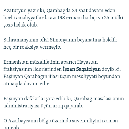
Azatutyun yazır ki, Qarabağda 24 saat davam edən
hərbi əməliyyatlarda azı 198 erməni hərbçi və 25 mülki
şəxs həlak olub.
Şahramanyanın ofisi Simonyanın bəyanatına hələlik
heç bir reaksiya verməyib.
Ermənistan müxalifətinin aparıcı Hayastan
fraksiyasının liderlərindən
İşxan Saqatelyan
deyib ki,
Paşinyan Qarabağın iflası üçün məsuliyyəti boyundan
atmaqda davam edir.
Paşinyan dəfələrlə işarə edib ki, Qarabağ məsələsi onun
administrasiyası üçün artıq qapanıb.
O Azərbaycanın bölgə üzərində suverenliyini rəsmən
tanıyıb.