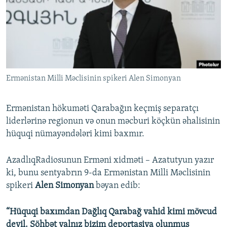
İNFOQRAFIKA
AZƏRBAYCAN ƏDƏBIYYATI KITABXANASI
MISSIYAMIZ
BIZI IZLƏ
KARIKATURA
İSLAM VƏ DEMOKRATIYA
PEŞƏ ETIKASI VƏ JURNALISTIKA STANDARTLARIMIZ
İZ - MƏDƏNIYYƏT PROQRAMI
MATERIALLARIMIZDAN ISTIFADƏ
AZADLIQRADIOSU MOBIL TELEFONUNUZDA
RFE/RL-in bütün saytları
Ermənistan Milli Məclisinin spikeri Alen Simonyan
BIZIMLƏ ƏLAQƏ
XƏBƏR BÜLLETENLƏRIMIZ
Ermənistan hökuməti Qarabağın keçmiş separatçı
liderlərinə regionun və onun məcburi köçkün əhalisinin
hüquqi nümayəndələri kimi baxmır.
AzadlıqRadiosunun Erməni xidməti – Azatutyun yazır
ki, bunu sentyabrın 9-da Ermənistan Milli Məclisinin
spikeri
Alen Simonyan
bəyan edib:
“Hüquqi baxımdan Dağlıq Qarabağ vahid kimi mövcud
deyil. Söhbət yalnız bizim deportasiya olunmuş