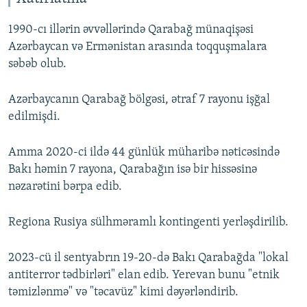
1990-cı illərin əvvəllərində Qarabağ münaqişəsi
Azərbaycan və Ermənistan arasında toqquşmalara
səbəb olub.
Azərbaycanın Qarabağ bölgəsi, ətraf 7 rayonu işğal
edilmişdi.
Amma 2020-ci ildə 44 günlük müharibə nəticəsində
Bakı həmin 7 rayona, Qarabağın isə bir hissəsinə
nəzarətini bərpa edib.
Regiona Rusiya sülhməramlı kontingenti yerləşdirilib.
2023-cü il sentyabrın 19-20-də Bakı Qarabağda "lokal
antiterror tədbirləri" elan edib. Yerevan bunu "etnik
təmizlənmə" və "təcavüz" kimi dəyərləndirib.