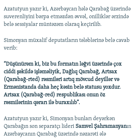
Azatutyun yazır ki, Azərbaycan hələ Qarabağ üzərində
suverenliyini bərpa etməzdən əvvəl, onilliklər ərzində
belə sessiyalar müntəzəm olaraq keçirilib.
Simonyan müxalif deputatların tələblərinə belə cavab
verib:
“Düşünürəm ki, biz bu formatın ləğvi üzərində çox
ciddi şəkildə işləməliyik, Dağlıq Qarabağ, Artsax
(Qarabağ-rted) rəsmiləri artıq mövcud deyillər və
Ermənistanda daha heç kəsin belə statusu yoxdur.
Artsax (Qarabağ-red) respublikası onun öz
rəsmilərinin qərarı ilə buraxılıb”.
Azatutyun yazır ki, Simonyan bunları deyərkən
Qarabağın son separatçı lideri
Samvel Şahramanyan
ın
Azərbaycanın Qarabağ üzərində nəzarəti ələ