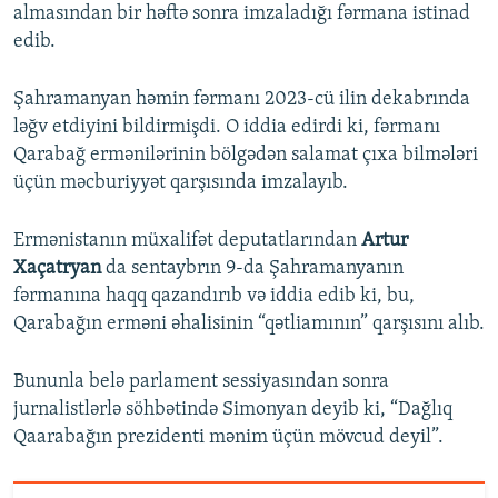
almasından bir həftə sonra imzaladığı fərmana istinad
edib.
Şahramanyan həmin fərmanı 2023-cü ilin dekabrında
ləğv etdiyini bildirmişdi. O iddia edirdi ki, fərmanı
Qarabağ ermənilərinin bölgədən salamat çıxa bilmələri
üçün məcburiyyət qarşısında imzalayıb.
Ermənistanın müxalifət deputatlarından
Artur
Xaçatryan
da sentaybrın 9-da Şahramanyanın
fərmanına haqq qazandırıb və iddia edib ki, bu,
Qarabağın erməni əhalisinin “qətliamının” qarşısını alıb.
Bununla belə parlament sessiyasından sonra
jurnalistlərlə söhbətində Simonyan deyib ki, “Dağlıq
Qaarabağın prezidenti mənim üçün mövcud deyil”.