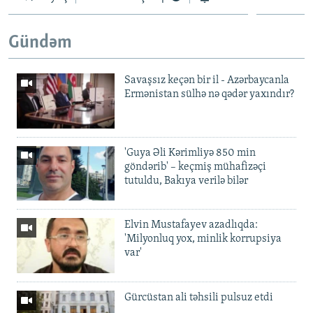
Gündəm
Savaşsız keçən bir il - Azərbaycanla
Ermənistan sülhə nə qədər yaxındır?
'Guya Əli Kərimliyə 850 min
göndərib' – keçmiş mühafizəçi
tutuldu, Bakıya verilə bilər
Elvin Mustafayev azadlıqda:
'Milyonluq yox, minlik korrupsiya
var'
Gürcüstan ali təhsili pulsuz etdi