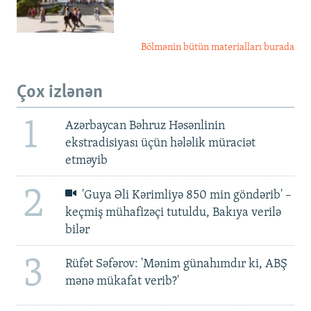
Bölmənin bütün materialları burada
Çox izlənən
1
Azərbaycan Bəhruz Həsənlinin
ekstradisiyası üçün hələlik müraciət
etməyib
2
'Guya Əli Kərimliyə 850 min göndərib' –
keçmiş mühafizəçi tutuldu, Bakıya verilə
bilər
3
Rüfət Səfərov: 'Mənim günahımdır ki, ABŞ
mənə mükafat verib?'