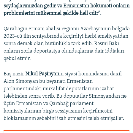
soydaşlarımızdan gedir və Ermənistan hökuməti onların
problemlərini mükəmməl şəkildə həll edir”.
Qarabağın erməni əhalisi regionu Azərbaycanın bölgədə
2023-cü ilin sentyabrında keçirdiyi hərbi əməliyyatdan
sonra demək olar, bütünlüklə tərk edib. Rəsmi Bakı
onların zorla deportasiya olunduqlarına dair iddiaları
qəbul etmir.
Baş nazir
Nikol Paşinyan
ın siyasi komandasına daxil
Alen Simonyan bu bəyanatı Ermənistan
parlamentindəki müxalifət deputatlarının izahat
tələbindən sonra verib. Bu deputatlar Simonyandan nə
üçün Ermənistan və Qarabağ parlament
komissiyalarının birgə sessiyasının keçirilməsini
bloklamasının səbəbini izah etməsini tələb etmişdilər.