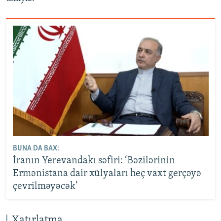
BUNA DA BAX:
İranın Yerevandakı səfiri: ‘Bəzilərinin
Ermənistana dair xülyaları heç vaxt gerçəyə
çevrilməyəcək’
Xatırlatma