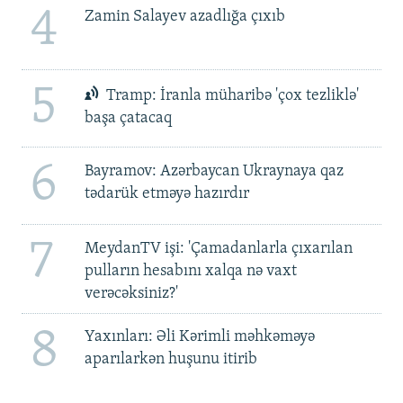
4
Zamin Salayev azadlığa çıxıb
5
Tramp: İranla müharibə 'çox tezliklə'
başa çatacaq
6
Bayramov: Azərbaycan Ukraynaya qaz
tədarük etməyə hazırdır
7
MeydanTV işi: 'Çamadanlarla çıxarılan
pulların hesabını xalqa nə vaxt
verəcəksiniz?'
8
Yaxınları: Əli Kərimli məhkəməyə
aparılarkən huşunu itirib