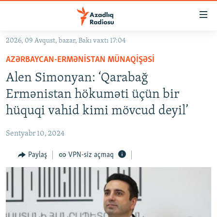
Keçid
linkləri
Əsas
2026, 09 Avqust, bazar, Bakı vaxtı 17:04
məzmuna
GÜNDƏM
AZƏRBAYCAN-ERMƏNISTAN MÜNAQIŞƏSI
qayıt
#İZAHLA
Əsas
Alen Simonyan: ‘Qarabağ
KORRUPSIOMETR
naviqasiyaya
Ermənistan hökuməti üçün bir
qayıt
#ƏSLINDƏ
hüquqi vahid kimi mövcud deyil’
Axtarışa
FƏRQƏ BAX
keç
Sentyabr 10, 2024
QANUNI DOĞRU
Paylaş
VPN-siz açmaq
ARAŞDIRMA
MULTIMEDIA
RADIO ARXIV
VIDEO
HAQQIMIZDA
FOTOQALEREYA
OXU ZALI