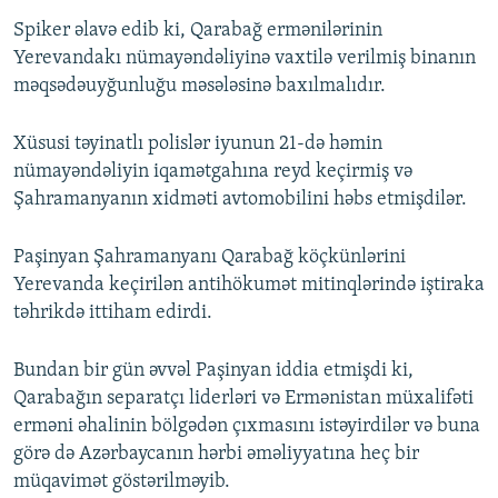
Spiker əlavə edib ki, Qarabağ ermənilərinin
Yerevandakı nümayəndəliyinə vaxtilə verilmiş binanın
məqsədəuyğunluğu məsələsinə baxılmalıdır.
Xüsusi təyinatlı polislər iyunun 21-də həmin
nümayəndəliyin iqamətgahına reyd keçirmiş və
Şahramanyanın xidməti avtomobilini həbs etmişdilər.
Paşinyan Şahramanyanı Qarabağ köçkünlərini
Yerevanda keçirilən antihökumət mitinqlərində iştiraka
təhrikdə ittiham edirdi.
Bundan bir gün əvvəl Paşinyan iddia etmişdi ki,
Qarabağın separatçı liderləri və Ermənistan müxalifəti
erməni əhalinin bölgədən çıxmasını istəyirdilər və buna
görə də Azərbaycanın hərbi əməliyyatına heç bir
müqavimət göstərilməyib.