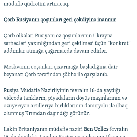
müdafiə qüdrətini artıracaq.
Qərb Rusiyanın qoşunları geri çəkdiyinə inanmır
Qərb ölkələri Rusiyanı öz qoşunlarının Ukrayna
sərhədləri yaxınlığından geri çəkilməsi üçün “konkret”
addımlar atmağa çağırmaqda davam edirlər.
Moskvanın qoşunları çıxarmağa başladığına dair
bəyanatı Qərb tərəfindən şübhə ilə qarşılanıb.
Rusiya Müdafiə Nazirliyinin fevralın 16-da yaydığı
videoda tankların, piyadaların döyüş maşınlarının və
özüyeriyən artilleriya birliklərinin dəmiryolu ilə ilhaq
olunmuş Krımdan daşındığı görünür.
Lakin Britaniyanın müdafiə naziri
Ben Uolles
fevralın