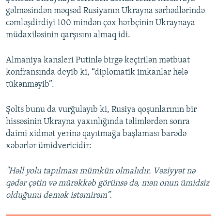
gəlməsindən məqsəd Rusiyanın Ukrayna sərhədlərində
cəmləşdirdiyi 100 mindən çox hərbçinin Ukraynaya
müdaxiləsinin qarşısını almaq idi.
Almaniya kansleri Putinlə birgə keçirilən mətbuat
konfransında deyib ki, “diplomatik imkanlar hələ
tükənməyib”.
Şolts bunu da vurğulayıb ki, Rusiya qoşunlarının bir
hissəsinin Ukrayna yaxınlığında təlimlərdən sonra
daimi xidmət yerinə qayıtmağa başlaması barədə
xəbərlər ümidvericidir:
"Həll yolu tapılması mümkün olmalıdır. Vəziyyət nə
qədər çətin və mürəkkəb görünsə də, mən onun ümidsiz
olduğunu demək istəmirəm”.