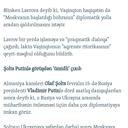
Blinken Lavrova deyib ki, Vaşinqton həqiqətən də
“Moskvanın başlatdığı böhranın” diplomatik yolla
aradan qaldırılmasını istəyir.
Lavrov bir yerdə işləməyə və “praqmatik dialoqa”
çağırıb, lakin Vaşinqtonun “aqressiv ritorikasının”
qeyri-məqbul olduğunu bildirib.
Şolts Putinlə görüşdən ‘ümidli’ çıxıb
Almaniya kansleri
Olaf Şolts
fevralın 15-də Rusiya
prezidenti
Vladimir Putin
lə dörd saatlıq danışıqlardan
sonra deyib ki, o Rusiya və Ukrayna arasında
müharibənin önlənməsi üçün daha çox diplomatiyaya
imkan görür.
Şoltsun Ukraynaya səfərdən dərhal sonra Moskvaya