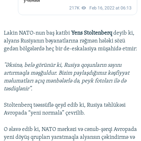
Lakin NATO-nun baş katibi
Yens Stoltenberq
deyib ki,
alyans Rusiyanın bəyanatlarına rəğmən hələki sözü
gedən bölgələrdə heç bir de-eskalasiya müşahidə etmir:
"Əksinə, belə görünür ki, Rusiya qoşunların sayını
artırmaqla məşğuldur. Bizim paylaşdığımız kəşfiyyat
məlumatları açıq mənbələrlə də, peyk fotoları ilə də
təsdiqlənir”.
Stoltenberq təəssüflə qeyd edib ki, Rusiya təhlükəsi
Avropada “yeni normala” çevrilib.
O əlavə edib ki, NATO mərkəzi və cənub-şərqi Avropada
yeni döyüş qrupları yaratmaqla alyansın çəkindirmə və