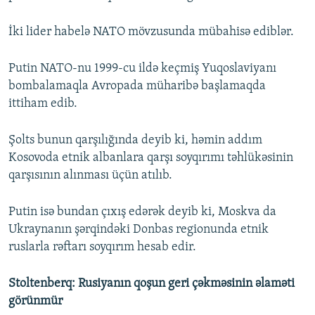
İki lider habelə NATO mövzusunda mübahisə ediblər.
Putin NATO-nu 1999-cu ildə keçmiş Yuqoslaviyanı
bombalamaqla Avropada müharibə başlamaqda
ittiham edib.
Şolts bunun qarşılığında deyib ki, həmin addım
Kosovoda etnik albanlara qarşı soyqırımı təhlükəsinin
qarşısının alınması üçün atılıb.
Putin isə bundan çıxış edərək deyib ki, Moskva da
Ukraynanın şərqindəki Donbas regionunda etnik
ruslarla rəftarı soyqırım hesab edir.
Stoltenberq: Rusiyanın qoşun geri çəkməsinin əlaməti
görünmür