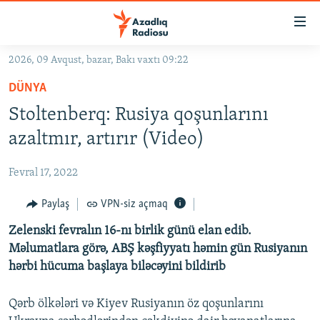
Keçid
linkləri
Əsas
2026, 09 Avqust, bazar, Bakı vaxtı 09:22
məzmuna
GÜNDƏM
DÜNYA
qayıt
#İZAHLA
Əsas
Stoltenberq: Rusiya qoşunlarını
KORRUPSIOMETR
naviqasiyaya
azaltmır, artırır (Video)
qayıt
#ƏSLINDƏ
Axtarışa
Fevral 17, 2022
FƏRQƏ BAX
keç
QANUNI DOĞRU
Paylaş
VPN-siz açmaq
ARAŞDIRMA
Zelenski fevralın 16-nı birlik günü elan edib.
Məlumatlara görə, ABŞ kəşfiyyatı həmin gün Rusiyanın
MULTIMEDIA
hərbi hücuma başlaya biləcəyini bildirib
RADIO ARXIV
VIDEO
Qərb ölkələri və Kiyev Rusiyanın öz qoşunlarını
HAQQIMIZDA
FOTOQALEREYA
OXU ZALI