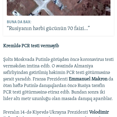
BUNA DA BAX:
“Rusiyanın hərbi gücünün 70 faizi...”
Kremldə PCR testi verməyib
Şolts Moskvada Putinlə görüşdən öncə koronavirus testi
verməkdən imtina edib. O əvəzində Almaniya
səfirliyindən gətirilmiş həkimin PCR testi götürməsinə
şərait yaradıb. Fransa Prezidenti
Emmanuel Makron
da
ötən həftə Putinlə danışıqlardan öncə Rusiya tərəfin
PCR testi götürməsinə etiraz edib. Bundan sonra iki
lider altı metr uzunluğu olan masada danışıq aparıblar.
Fevralın 14-də Kiyevdə Ukrayna Prezidenti
Volodimir