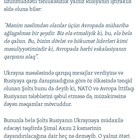
uzunmüddətli təhlükəsizlik yalnız Rusiyanın iştirakilə
əldə oluna bilər:
"Mənim nəslimdən olanlar üçün Avropada müharibə
ağlagəlməz bir şeydir. Biz elə etməliyik ki, bu, elə belə
də qalsın. Bu, bizim dövlət və hökumət liderləri kimi
məsuliyyətimizdir ki, Avropada hərbi eskalasiyanın
qarşısını alaq”.
Ukrayna məsələsində qarışıq mesajlar verdiyinə və
Rusiyaya qarşı danışmadığına görə öz ölkəsində tənqid
olunan Şolts bunu da deyib ki, NATO və Avropa İttifaqı
Rusiyanın tələblərini qəbul etməsə də, müzakirəsinə
dəyən məqamlar mövcuddur.
Bununla belə Şolts Rusiyanın Ukraynaya müdaxilə
edəcəyi təqdirdə Şimal Axını 2 kəmərinin
dayandırılacağına dair heç nə deməyib. O yalnız ötəri