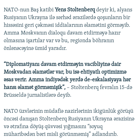
NATO-nun Baş katibi
Yens Stoltenberq
deyir ki, alyans
Rusiyanın Ukrayna ilə sərhəd ərazilərdə qoşunların bir
hissəsini geri çəkməsi iddialarının əlamətini görməyib.
Amma Moskvanın dialoqu davam etdirməyə hazır
olmasına işartılar var və bu, regionda böhranın
önlənəcəyinə ümid yaradır.
“Diplomatiyanı davam etdirməyin vacibliyinə dair
Moskvadan əlamətlər var, bu isə ehtiyatlı optimizmə
əsas verir. Amma indiyədək yerdə de-eskalasiyaya hər
hansı əlamət görməmişik”,
– Stoltenberq fevralın 15-də
Brüsseldə jurnalistlərə deyib.
NATO üzvlərinin müdafiə nazirlərinin ikigünlük görüşü
öncəsi danışan Stoltenberq Rusiyanın Ukrayna ərazisinə
və ətrafına döyüş qüvvəsi yığmasını “soyuq
müharibədən bəri misli görünməmiş” adlandırıb.