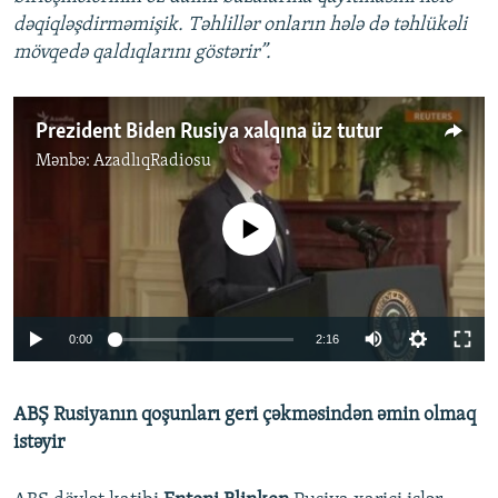
dəqiqləşdirməmişik. Təhlillər onların hələ də təhlükəli
mövqedə qaldıqlarını göstərir”.
Prezident Biden Rusiya xalqına üz tutur
Mənbə:
AzadlıqRadiosu
No media source currently available
Auto
0:00
2:16
240p
ABŞ Rusiyanın qoşunları geri çəkməsindən əmin olmaq
360p
istəyir
Auto
240p
360p
480p
480p
720p