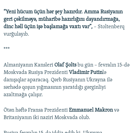
“Yeni hücum üçün hər şey hazırdır. Amma Rusiyanın
geri çəkilməyə, müharibə hazırlığını dayandırmağa,
dinc həll üçün işə başlamağa vaxtı var”,
– Stoltenberq
vurğulayıb.
***
Almaniyanın Kansleri
Olaf Şolts
bu gün – fevralın 15-də
Moskvada Rusiya Prezidenti
Vladimir Putin
lə
danışıqlar aparacaq. Qərb Rusiyanın Ukrayna ilə
sərhədə qoşun yığmasının yaratdığı gərginliyi
azaltmağa çalışır.
Ötən həftə Fransa Prezidenti
Emmanuel Makron
və
Britaniyanın iki naziri Moskvada olub.