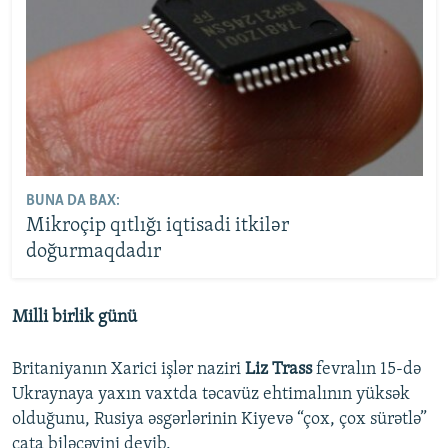
BUNA DA BAX:
Mikroçip qıtlığı iqtisadi itkilər
doğurmaqdadır
Milli birlik günü
Britaniyanın Xarici işlər naziri
Liz Trass
fevralın 15-də
Ukraynaya yaxın vaxtda təcavüz ehtimalının yüksək
olduğunu, Rusiya əsgərlərinin Kiyevə “çox, çox sürətlə”
çata biləcəyini deyib.