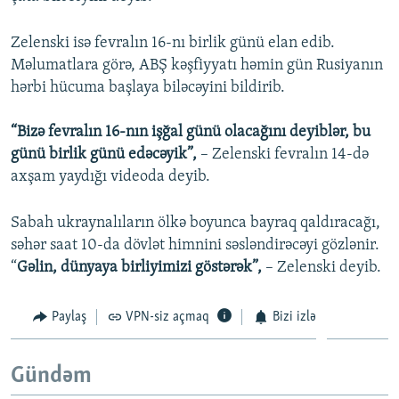
Zelenski isə fevralın 16-nı birlik günü elan edib.
Məlumatlara görə, ABŞ kəşfiyyatı həmin gün Rusiyanın
hərbi hücuma başlaya biləcəyini bildirib.
“Bizə fevralın 16-nın işğal günü olacağını deyiblər, bu
günü birlik günü edəcəyik”,
– Zelenski fevralın 14-də
axşam yaydığı videoda deyib.
Sabah ukraynalıların ölkə boyunca bayraq qaldıracağı,
səhər saat 10-da dövlət himnini səsləndirəcəyi gözlənir.
“
Gəlin, dünyaya birliyimizi göstərək”,
– Zelenski deyib.
Paylaş
VPN-siz açmaq
Bizi izlə
Gündəm