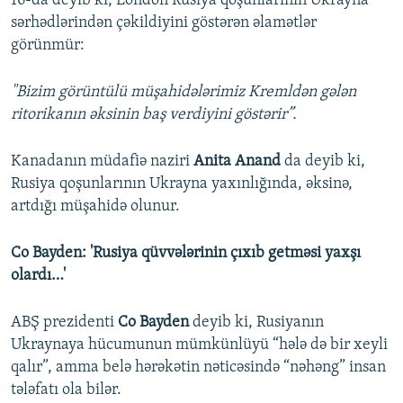
16-da deyib ki, London Rusiya qoşunlarının Ukrayna
sərhədlərindən çəkildiyini göstərən əlamətlər
görünmür:
"Bizim görüntülü müşahidələrimiz Kremldən gələn
ritorikanın əksinin baş verdiyini göstərir”.
Kanadanın müdafiə naziri
Anita Anand
da deyib ki,
Rusiya qoşunlarının Ukrayna yaxınlığında, əksinə,
artdığı müşahidə olunur.
Co Bayden: 'Rusiya qüvvələrinin çıxıb getməsi yaxşı
olardı…'
ABŞ prezidenti
Co Bayden
deyib ki, Rusiyanın
Ukraynaya hücumunun mümkünlüyü “hələ də bir xeyli
qalır”, amma belə hərəkətin nəticəsində “nəhəng” insan
tələfatı ola bilər.