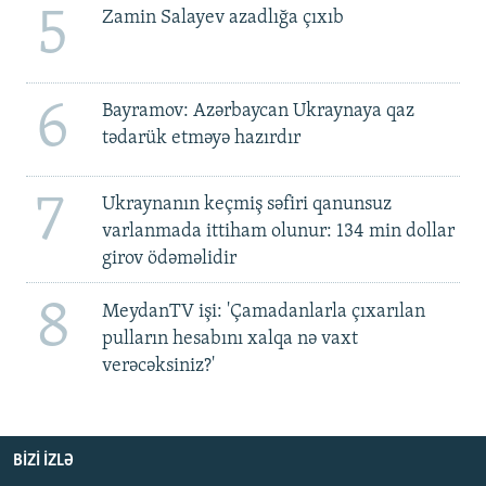
5
Zamin Salayev azadlığa çıxıb
6
Bayramov: Azərbaycan Ukraynaya qaz
tədarük etməyə hazırdır
7
Ukraynanın keçmiş səfiri qanunsuz
varlanmada ittiham olunur: 134 min dollar
girov ödəməlidir
8
MeydanTV işi: 'Çamadanlarla çıxarılan
pulların hesabını xalqa nə vaxt
verəcəksiniz?'
BIZI IZLƏ