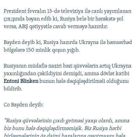
Prezident fevralın 15-də televiziya ilə canlı yayımlanan
çıx;şında bəyan edib ki, Rusiya belə bir hərəkətə yol
versə, ABŞ qətiyyətlə cavab verməyə hazırdır.
Bayden deyib ki, Rusiya hazırda Ukrayna ilə həmsərhəd
bölgələrə 150 minlik qoşun yığıb.
Rusiyanın müdafiə naziri bəzi qüvvələrin artıq Ukrayna
yaxınlığından çəkildiyini demişdi, amma dövlət katibi
Entoni Blinken
bunun hələ dəqiqləşdirilməli olduğunu
bildirib.
Co Bayden deyib:
“Rusiya qüvvələrinin çıxıb getməsi yaxşı olardı, amma
biz bunu hələ dəqiqləşdirməmişik. Biz Rusiya hərbi
birləşmələrinin öz daimi bazalarına qayıtmasını hələ