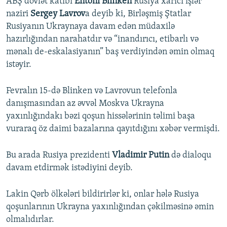
ABŞ dövlət katibi
Entoni Blinken
Rusiya xarici işlər
720p
1080p
naziri
Sergey Lavrov
a deyib ki, Birləşmiş Ştatlar
1080p
Rusiyanın Ukraynaya davam edən müdaxilə
hazırlığından narahatdır və “inandırıcı, etibarlı və
mənalı de-eskalasiyanın” baş verdiyindən əmin olmaq
istəyir.
Fevralın 15-də Blinken və Lavrovun telefonla
danışmasından az əvvəl Moskva Ukrayna
yaxınlığındakı bəzi qoşun hissələrinin təlimi başa
vuraraq öz daimi bazalarına qayıtdığını xəbər vermişdi.
Bu arada Rusiya prezidenti
Vladimir Putin
də dialoqu
davam etdirmək istədiyini deyib.
Lakin Qərb ölkələri bildirirlər ki, onlar hələ Rusiya
qoşunlarının Ukrayna yaxınlığından çəkilməsinə əmin
olmalıdırlar.