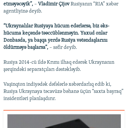
etməyəcəyik”,
–
Vladimir Çijov
Rusiyanın “RIA” xəbər
agentliyinə deyib.
“Ukraynalılar Rusiyaya hücum edərlərsə, biz əks-
hücuma keçəndə təəccüblənməyin. Yaxud onlar
Donbasda, ya başqa yerdə Rusiya vətəndaşlarını
öldürməyə başlarsa”,
– səfir deyib.
Rusiya 2014-cü ildə Krımı ilhaq edərək Ukraynanın
şərqindəki separatçıları dəstəkləyib.
Vaşinqton indiyədək dəfələrlə xəbərdarlıq edib ki,
Rusiya Ukraynaya təcavüzə bəhanə üçün “saxta bayraq”
insidentləri planlaşdırır.