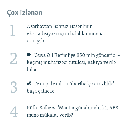
Çox izlənən
1
Azərbaycan Bəhruz Həsənlinin
ekstradisiyası üçün hələlik müraciət
etməyib
2
'Guya Əli Kərimliyə 850 min göndərib' –
keçmiş mühafizəçi tutuldu, Bakıya verilə
bilər
3
Tramp: İranla müharibə 'çox tezliklə'
başa çatacaq
4
Rüfət Səfərov: 'Mənim günahımdır ki, ABŞ
mənə mükafat verib?'