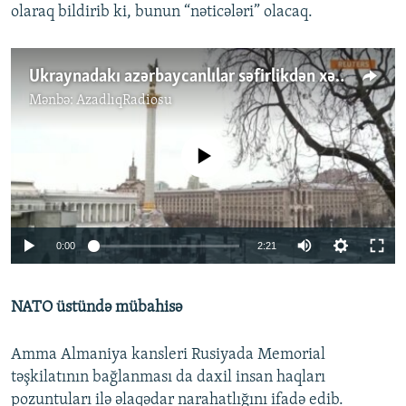
olaraq bildirib ki, bunun “nəticələri” olacaq.
Ukraynadakı azərbaycanlılar səfirlikdən xəbərdarlıq almaqdıalarını deyirlər
Mənbə:
AzadlıqRadiosu
No media source currently available
Auto
0:00
2:21
240p
NATO üstündə mübahisə
360p
Auto
240p
360p
480p
480p
Amma Almaniya kansleri Rusiyada Memorial
720p
təşkilatının bağlanması da daxil insan haqları
720p
1080p
pozuntuları ilə əlaqədar narahatlığını ifadə edib.
1080p