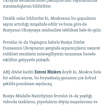
Ukrayna sərhədlərindən çəkdiyinə dair bəyanatlarına
İNFOQRAFIKA
AZƏRBAYCAN ƏDƏBIYYATI KITABXANASI
MISSIYAMIZ
inanmadıqlarını bildiriblər.
BIZI IZLƏ
KARIKATURA
İSLAM VƏ DEMOKRATIYA
PEŞƏ ETIKASI VƏ JURNALISTIKA STANDARTLARIMIZ
Üstəlik onlar bildirirlər ki, Moskvanın bu qoşunların
İZ - MƏDƏNIYYƏT PROQRAMI
MATERIALLARIMIZDAN ISTIFADƏ
sayını artırdığı müşahidə edilir və buna görə də
AZADLIQRADIOSU MOBIL TELEFONUNUZDA
Rusiyanın Ukraynaya müdaxiləsi təhlükəsi hələ də qalır.
RFE/RL-in bütün saytları
BIZIMLƏ ƏLAQƏ
Fevralın 16-da Vaşinqton habelə Rusiya Dövlət
XƏBƏR BÜLLETENLƏRIMIZ
Dumasının Ukraynanın şərqində separatçıların nəzarət
etdikləri ərazilərin müstəqilliyinin tanınması barədə
təklifini qətiyyətlə pisləyib.
ABŞ dövlət katibi
Entoni Blinken
deyib ki, Moskva belə
bir addım atarsa, bu beynəlxalq qanunun çox kobud
şəkildə pozulması sayılacaq.
Rusiya Müdafiə Nazirliyinin fevralın 16-da yaydığı
videoda tankların, piyadaların döyüş maşınlarının və