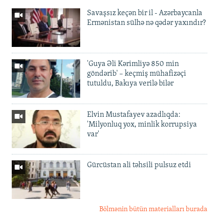
Savaşsız keçən bir il - Azərbaycanla
Ermənistan sülhə nə qədər yaxındır?
'Guya Əli Kərimliyə 850 min
göndərib' – keçmiş mühafizəçi
tutuldu, Bakıya verilə bilər
Elvin Mustafayev azadlıqda:
'Milyonluq yox, minlik korrupsiya
var'
Gürcüstan ali təhsili pulsuz etdi
Bölmənin bütün materialları burada