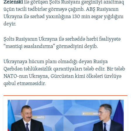
Zelenski
ilə görüşən Şolts Rusiyanı gərginliyi azaltmaq
üçün təcili tədbirlər görməyə çağırıb. ABŞ Rusiyanın
Ukrayna ilə sərhəd yaxınlığına 130 min əsgər yığdığını
deyir.
Şolts Rusiyanın Ukrayna ilə sərhəddə hərbi fəaliyyətə
“məntiqi əsaslandırma” görmədiyini deyib.
Ukraynaya hücum planı olmadığı deyən Rusiya
Qərbdən təhlükəsizlik qarantiyaları tələb edir. Bir tələb
NATO-nun Ukrayna, Gürcüstan kimi ölkələri üzvlüyə
qəbul etməməsidir.