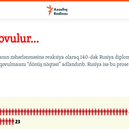
vulur...
anın zəhərlənməsinə reaksiya olaraq 140-dək Rusiya diplom
ovulmasını “dönüş nöqtəsi” adlandırıb. Rusiya isə bu proses