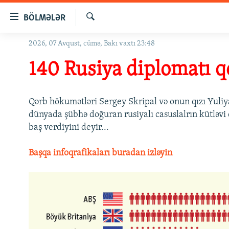
Keçid
BÖLMƏLƏR
linkləri
Axtar
Əsas
2026, 07 Avqust, cümə, Bakı vaxtı 23:48
GÜNDƏM
məzmuna
#İZAHLA
140 Rusiya diplomatı qo
qayıt
Əsas
KORRUPSIOMETR
naviqasiyaya
#ƏSLINDƏ
Qərb hökumətləri Sergey Skripal və onun qızı Yuliy
qayıt
dünyada şübhə doğuran rusiyalı casuslalrın kütləvi q
Axtarışa
FƏRQƏ BAX
baş verdiyini deyir...
keç
QANUNI DOĞRU
Başqa infoqrafikaları buradan izləyin
ARAŞDIRMA
MULTIMEDIA
RADIO ARXIV
VIDEO
HAQQIMIZDA
FOTOQALEREYA
OXU ZALI