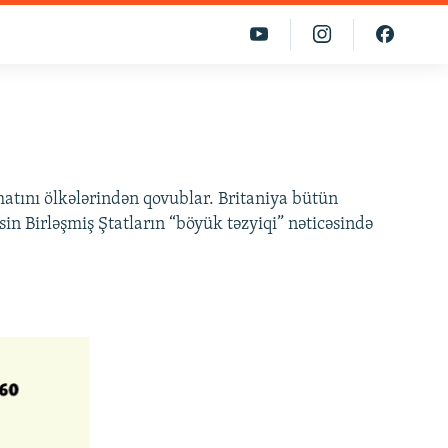
atını ölkələrindən qovublar. Britaniya bütün
in Birləşmiş Ştatların “böyük təzyiqi” nəticəsində