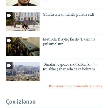
Gürcüstan ali təhsili pulsuz etdi
Metroda 11 aylıq fasilə: 'Daşınma
pulsuz olsun'
'Binaları o qədər sıx tikiblər ki...' —
Küləklər şəhərində hava böhranı
Bölmənin bütün materialları burada
Çox izlənən