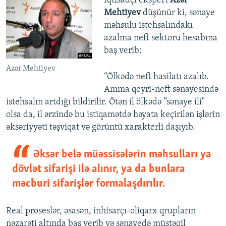
İqtisadçı ekspert
Azər
Mehtiyev
düşünür ki, sənaye
məhsulu istehsalındakı
azalma neft sektoru hesabına
baş verib:
Azər Mehtiyev
“Ölkədə neft hasilatı azalıb.
Amma qeyri-neft sənayesində
istehsalın artdığı bildirilir. Ötən il ölkədə ”sənaye ili"
olsa da, il ərzində bu istiqamətdə həyata keçirilən işlərin
əksəriyyəti təşviqat və görüntü xarakterli daşıyıb.
Əksər belə müəssisələrin məhsulları ya
dövlət sifarişi ilə alınır, ya da bunlara
məcburi sifarişlər formalaşdırılır.
Real proseslər, əsasən, inhisarçı-oliqarx qrupların
nəzarəti altında baş verib və sənayedə müstəqil