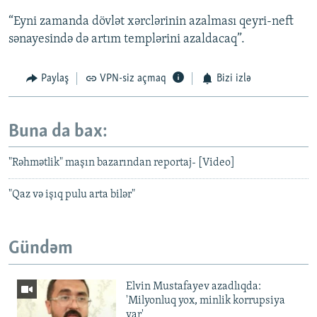
“Eyni zamanda dövlət xərclərinin azalması qeyri-neft
sənayesində də artım templərini azaldacaq”.
Paylaş
VPN-siz açmaq
Bizi izlə
Buna da bax:
"Rəhmətlik" maşın bazarından reportaj- [Video]
"Qaz və işıq pulu arta bilər"
Gündəm
Elvin Mustafayev azadlıqda:
'Milyonluq yox, minlik korrupsiya
var'