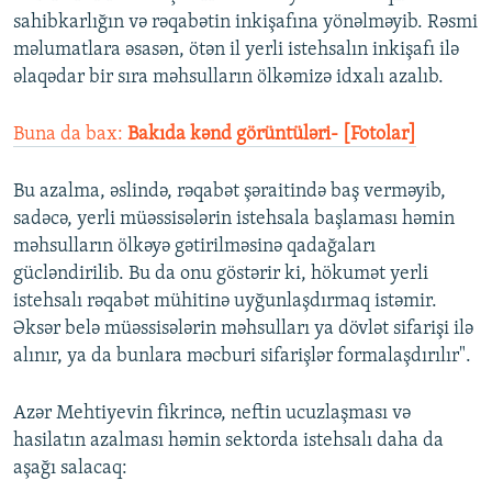
sahibkarlığın və rəqabətin inkişafına yönəlməyib. Rəsmi
məlumatlara əsasən, ötən il yerli istehsalın inkişafı ilə
əlaqədar bir sıra məhsulların ölkəmizə idxalı azalıb.
Buna da bax:
Bakıda kənd görüntüləri- [Fotolar]
Bu azalma, əslində, rəqabət şəraitində baş verməyib,
sadəcə, yerli müəssisələrin istehsala başlaması həmin
məhsulların ölkəyə gətirilməsinə qadağaları
gücləndirilib. Bu da onu göstərir ki, hökumət yerli
istehsalı rəqabət mühitinə uyğunlaşdırmaq istəmir.
Əksər belə müəssisələrin məhsulları ya dövlət sifarişi ilə
alınır, ya da bunlara məcburi sifarişlər formalaşdırılır".
Azər Mehtiyevin fikrincə, neftin ucuzlaşması və
hasilatın azalması həmin sektorda istehsalı daha da
aşağı salacaq: