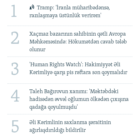
1
Tramp: 'İranla müharibədənsə,
razılaşmaya üstünlük verirəm'
2
Xaçmaz bazarının sahibinin qətli Avropa
Məhkəməsində: Hökumətdən cavab tələb
olunur
3
'Human Rights Watch': Hakimiyyət Əli
Kərimliyə qarşı pis rəftara son qoymalıdır
4
Taleh Bağırovun xanımı: 'Məktəbdəki
hadisədən əvvəl oğlumun ölkədən çıxışına
qadağa qoyulmuşdu'
5
Əli Kərimlinin saxlanma şəraitinin
ağırlaşdırıldığı bildirilir