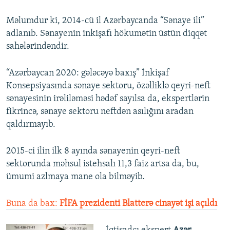
Məlumdur ki, 2014-cü il Azərbaycanda “Sənaye ili”
adlanıb. Sənayenin inkişafı hökumətin üstün diqqət
sahələrindəndir.
“Azərbaycan 2020: gələcəyə baxış” İnkişaf
Konsepsiyasında sənaye sektoru, özəlliklə qeyri-neft
sənayesinin irəliləməsi hədəf sayılsa da, ekspertlərin
fikrincə, sənaye sektoru neftdən asılığını aradan
qaldırmayıb.
2015-ci ilin ilk 8 ayında sənayenin qeyri-neft
sektorunda məhsul istehsalı 11,3 faiz artsa da, bu,
ümumi azlmaya mane ola bilməyib.
Buna da bax:
FİFA prezidenti Blatterə cinayət işi açıldı