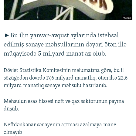
İNFOQRAFIKA
AZƏRBAYCAN ƏDƏBIYYATI KITABXANASI
MISSIYAMIZ
BIZI IZLƏ
KARIKATURA
İSLAM VƏ DEMOKRATIYA
PEŞƏ ETIKASI VƏ JURNALISTIKA STANDARTLARIMIZ
İZ - MƏDƏNIYYƏT PROQRAMI
MATERIALLARIMIZDAN ISTIFADƏ
►Bu ilin yanvar-avqust aylarında istehsal
AZADLIQRADIOSU MOBIL TELEFONUNUZDA
RFE/RL-in bütün saytları
edilmiş sənaye məhsullarının dəyəri ötən illə
BIZIMLƏ ƏLAQƏ
müqayisədə 5 milyard manat az olub.
XƏBƏR BÜLLETENLƏRIMIZ
Dövlət Statistika Komitəsinin məlumatına görə, bu il
sözügedən dövrdə 17,6 milyard manatlıq, ötən ilsə 22,6
milyard manatlıq sənaye məhsulu hazırlanıb.
Məhsulun əsas hissəsi neft və qaz sektorunun payına
düşüb.
Neftdənkənar sənayenin artması azalmaya mane
olmayıb