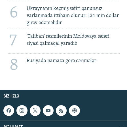
6
Ukraynanın keçmiş səfiri qanunsuz
varlanmada ittiham olunur: 134 min dollar
girov ödəməlidir
7
'Taliban' rəsmilərinin Moldovaya səfəri
siyasi qalmaqal yaradıb
8
Rusiyada namaza görə cərimələr
BIZI IZLƏ