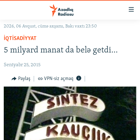
Keçid
linkləri
Əsas
2026, 06 Avqust, cümə axşamı, Bakı vaxtı 23:50
məzmuna
GÜNDƏM
İQTISADIYYAT
qayıt
#İZAHLA
Əsas
5 milyard manat da belə getdi...
KORRUPSIOMETR
naviqasiyaya
qayıt
Sentyabr 25, 2015
#ƏSLINDƏ
Axtarışa
FƏRQƏ BAX
Paylaş
VPN-siz açmaq
keç
QANUNI DOĞRU
ARAŞDIRMA
MULTIMEDIA
RADIO ARXIV
VIDEO
HAQQIMIZDA
FOTOQALEREYA
OXU ZALI