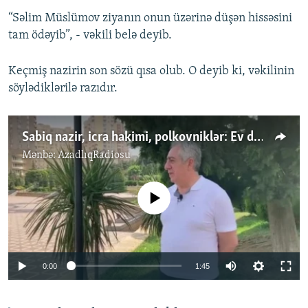
“Səlim Müslümov ziyanın onun üzərinə düşən hissəsini
tam ödəyib”, - vəkili belə deyib.
Keçmiş nazirin son sözü qısa olub. O deyib ki, vəkilinin
söylədiklərilə razıdır.
Sabiq nazir, icra hakimi, polkovniklər: Ev dustaqlığında olanlar kimlərdir?
Mənbə:
AzadlıqRadiosu
No media source currently available
Auto
0:00
1:45
240p