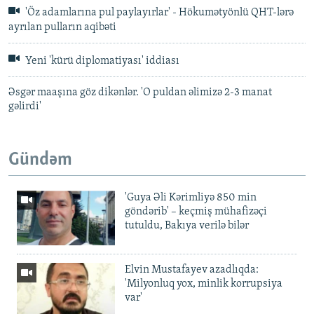
'Öz adamlarına pul paylayırlar' - Hökumətyönlü QHT-lərə
ayrılan pulların aqibəti
Yeni 'kürü diplomatiyası' iddiası
Əsgər maaşına göz dikənlər. 'O puldan əlimizə 2-3 manat
gəlirdi'
Gündəm
'Guya Əli Kərimliyə 850 min
göndərib' – keçmiş mühafizəçi
tutuldu, Bakıya verilə bilər
Elvin Mustafayev azadlıqda:
'Milyonluq yox, minlik korrupsiya
var'