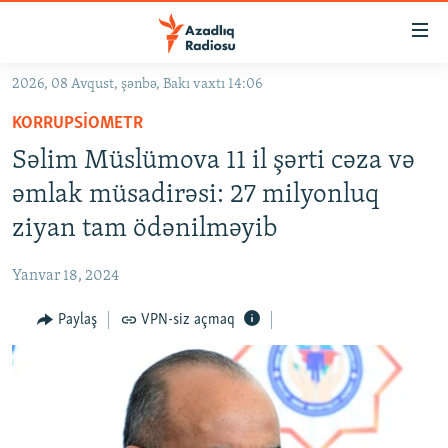
Keçid
linkləri
Əsas
2026, 08 Avqust, şənbə, Bakı vaxtı 14:06
məzmuna
GÜNDƏM
KORRUPSIOMETR
qayıt
#İZAHLA
Əsas
Səlim Müslümova 11 il şərti cəza və
KORRUPSIOMETR
naviqasiyaya
əmlak müsadirəsi: 27 milyonluq
qayıt
#ƏSLINDƏ
ziyan tam ödənilməyib
Axtarışa
FƏRQƏ BAX
keç
Yanvar 18, 2024
QANUNI DOĞRU
Paylaş
VPN-siz açmaq
ARAŞDIRMA
MULTIMEDIA
RADIO ARXIV
VIDEO
HAQQIMIZDA
FOTOQALEREYA
OXU ZALI