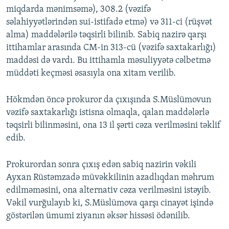
miqdarda mənimsəmə), 308.2 (vəzifə
səlahiyyətlərindən sui-istifadə etmə) və 311-ci (rüşvət
alma) maddələrilə təqsirli bilinib. Sabiq nazirə qarşı
ittihamlar arasında CM-in 313-cü (vəzifə saxtakarlığı)
maddəsi də vardı. Bu ittihamla məsuliyyətə cəlbetmə
müddəti keçməsi əsasıyla ona xitam verilib.
Hökmdən öncə prokuror da çıxışında S.Müslümovun
vəzifə saxtakarlığı istisna olmaqla, qalan maddələrlə
təqsirli bilinməsini, ona 13 il şərti cəza verilməsini təklif
edib.
Prokurordan sonra çıxış edən sabiq nazirin vəkili
Ayxan Rüstəmzadə müvəkkilinin azadlıqdan məhrum
edilməməsini, ona alternativ cəza verilməsini istəyib.
Vəkil vurğulayıb ki, S.Müslümova qarşı cinayət işində
göstərilən ümumi ziyanın əksər hissəsi ödənilib.