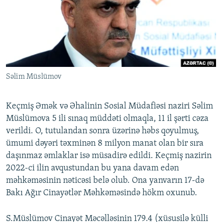
İNFOQRAFIKA
AZƏRBAYCAN ƏDƏBIYYATI KITABXANASI
MISSIYAMIZ
BIZI IZLƏ
KARIKATURA
İSLAM VƏ DEMOKRATIYA
PEŞƏ ETIKASI VƏ JURNALISTIKA STANDARTLARIMIZ
İZ - MƏDƏNIYYƏT PROQRAMI
MATERIALLARIMIZDAN ISTIFADƏ
AZADLIQRADIOSU MOBIL TELEFONUNUZDA
RFE/RL-in bütün saytları
Səlim Müslümov
BIZIMLƏ ƏLAQƏ
XƏBƏR BÜLLETENLƏRIMIZ
Keçmiş Əmək və Əhalinin Sosial Müdafiəsi naziri Səlim
Müslümova 5 ili sınaq müddəti olmaqla, 11 il şərti cəza
verildi. O, tutulandan sonra üzərinə həbs qoyulmuş,
ümumi dəyəri təxminən 8 milyon manat olan bir sıra
daşınmaz əmlaklar isə müsadirə edildi. Keçmiş nazirin
2022-ci ilin avqustundan bu yana davam edən
məhkəməsinin nəticəsi belə olub. Ona yanvarın 17-də
Bakı Ağır Cinayətlər Məhkəməsində hökm oxunub.
S.Müslümov Cinayət Məcəlləsinin 179.4 (xüsusilə külli