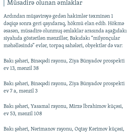
360p
Müsadirə olunan əmlaklar
Auto
240p
360p
480p
480p
Ardından müşavirəyə gedən hakimlər təxminən 1
720p
dəqiqə sonra geri qayıdaraq, hökmü elan edib. Hökmə
720p
1080p
əsasən, müsadirə olunmuş əmlaklar arasında aşağıdakı
1080p
siyahıda göstərilən mənzillər, Bakıdakı “milyonçular
məhəlləsində” evlər, torpaq sahələri, obyektlər də var:
Bakı şəhəri, Binəqədi rayonu, Ziya Bünyadov prospekti
ev 13, mənzil 38
Bakı şəhəri, Binəqədi rayonu, Ziya Bünyadov prospekti
ev 7 a, mənzil 3
Bakı şəhəri, Yasamal rayonu, Mirzə İbrahimov küçəsi,
ev 53, mənzil 108
Bakı şəhəri, Nərimanov rayonu, Oqtay Kərimov küçəsi,