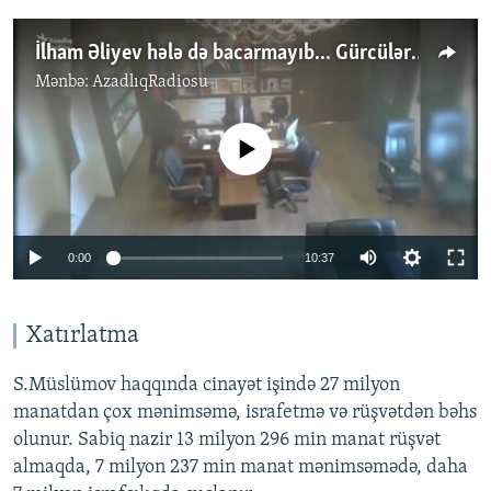
İlham Əliyev hələ də bacarmayıb... Gürcülər rüşvətin kökünü necə kəsdilər?
Mənbə:
AzadlıqRadiosu
No media source currently available
Auto
0:00
10:37
240p
360p
Xatırlatma
Auto
240p
360p
480p
480p
S.Müslümov haqqında cinayət işində 27 milyon
720p
manatdan çox mənimsəmə, israfetmə və rüşvətdən bəhs
720p
1080p
olunur. Sabiq nazir 13 milyon 296 min manat rüşvət
1080p
almaqda, 7 milyon 237 min manat mənimsəmədə, daha