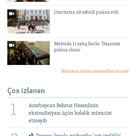
Gürcüstan ali təhsili pulsuz etdi
Metroda 11 aylıq fasilə: 'Daşınma
pulsuz olsun'
Bölmənin bütün materialları burada
Çox izlənən
1
Azərbaycan Bəhruz Həsənlinin
ekstradisiyası üçün hələlik müraciət
etməyib