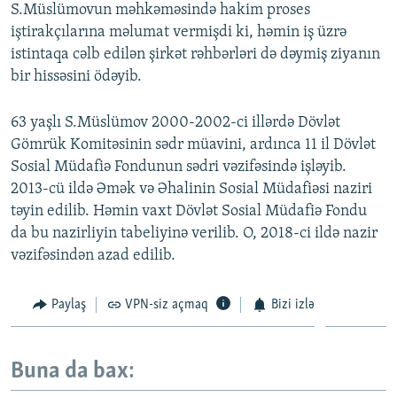
S.Müslümovun məhkəməsində hakim proses
iştirakçılarına məlumat vermişdi ki, həmin iş üzrə
istintaqa cəlb edilən şirkət rəhbərləri də dəymiş ziyanın
bir hissəsini ödəyib.
63 yaşlı S.Müslümov 2000-2002-ci illərdə Dövlət
Gömrük Komitəsinin sədr müavini, ardınca 11 il Dövlət
Sosial Müdafiə Fondunun sədri vəzifəsində işləyib.
2013-cü ildə Əmək və Əhalinin Sosial Müdafiəsi naziri
təyin edilib. Həmin vaxt Dövlət Sosial Müdafiə Fondu
da bu nazirliyin tabeliyinə verilib. O, 2018-ci ildə nazir
vəzifəsindən azad edilib.
Paylaş
VPN-siz açmaq
Bizi izlə
Buna da bax: