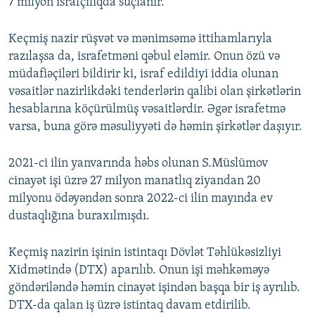
7 milyon israfçılıqda suçlanır.
Keçmiş nazir rüşvət və mənimsəmə ittihamlarıyla
razılaşsa da, israfetməni qəbul eləmir. Onun özü və
müdafiəçiləri bildirir ki, israf edildiyi iddia olunan
vəsaitlər nazirlikdəki tenderlərin qalibi olan şirkətlərin
hesablarına köçürülmüş vəsaitlərdir. Əgər israfetmə
varsa, buna görə məsuliyyəti də həmin şirkətlər daşıyır.
2021-ci ilin yanvarında həbs olunan S.Müslümov
cinayət işi üzrə 27 milyon manatlıq ziyandan 20
milyonu ödəyəndən sonra 2022-ci ilin mayında ev
dustaqlığına buraxılmışdı.
Keçmiş nazirin işinin istintaqı Dövlət Təhlükəsizliyi
Xidmətində (DTX) aparılıb. Onun işi məhkəməyə
göndəriləndə həmin cinayət işindən başqa bir iş ayrılıb.
DTX-da qalan iş üzrə istintaq davam etdirilib.