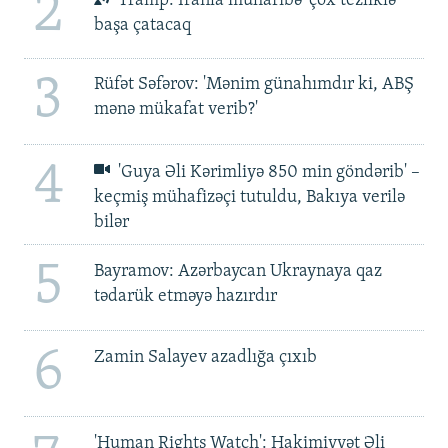
2
Tramp: İranla müharibə 'çox tezliklə'
başa çatacaq
3
Rüfət Səfərov: 'Mənim günahımdır ki, ABŞ
mənə mükafat verib?'
4
'Guya Əli Kərimliyə 850 min göndərib' –
keçmiş mühafizəçi tutuldu, Bakıya verilə
bilər
5
Bayramov: Azərbaycan Ukraynaya qaz
tədarük etməyə hazırdır
6
Zamin Salayev azadlığa çıxıb
'Human Rights Watch': Hakimiyyət Əli