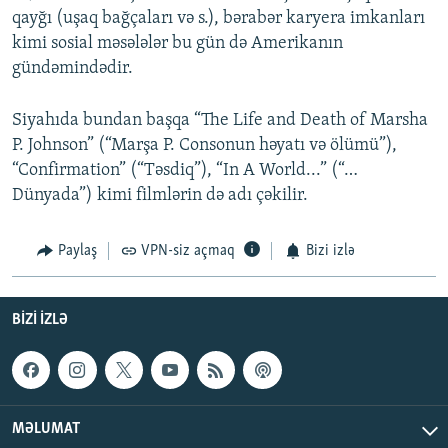
qayğı (uşaq bağçaları və s.), bərabər karyera imkanları
kimi sosial məsələlər bu gün də Amerikanın
gündəmindədir.
Siyahıda bundan başqa “The Life and Death of Marsha
P. Johnson” (“Marşa P. Consonun həyatı və ölümü”),
“Confirmation” (“Təsdiq”), “In A World...” (“…
Dünyada”) kimi filmlərin də adı çəkilir.
Paylaş
VPN-siz açmaq
Bizi izlə
BIZI IZLƏ
MƏLUMAT