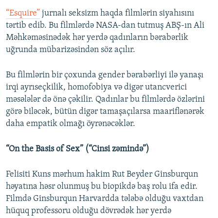
“Esquire”
jurnalı seksizm haqda filmlərin siyahısını
tərtib edib. Bu filmlərdə NASA-dan tutmuş ABŞ-ın Ali
Məhkəməsinədək hər yerdə qadınların bərabərlik
uğrunda mübarizəsindən söz açılır.
Bu filmlərin bir çoxunda gender bərabərliyi ilə yanaşı
irqi ayrıseçkilik, homofobiya və digər utancverici
məsələlər də önə çəkilir. Qadınlar bu filmlərdə özlərini
görə biləcək, bütün digər tamaşaçılarsa maariflənərək
daha empatik olmağı öyrənəcəklər.
“On the Basis of Sex” (“Cinsi zəmində”)
Felisiti Kuns mərhum hakim Rut Beyder Ginsburqun
həyatına həsr olunmuş bu biopikdə baş rolu ifa edir.
Filmdə Ginsburqun Harvardda tələbə olduğu vaxtdan
hüquq professoru olduğu dövrədək hər yerdə