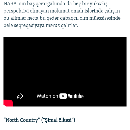
NASA-nın baş qərargahında da heç bir yüksəliş
perspektivi olmayan məlumat emalı işlərində çalışan
bu alimlər hətta bu qədər qabaqcıl elm müəssisəsində
belə seqreqasiyaya məruz qalırlar.
“North Country” (“Şimal ölkəsi”)