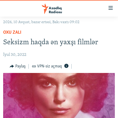
Keçid
linkləri
Əsas
2026, 10 Avqust, bazar ertəsi, Bakı vaxtı 09:02
məzmuna
GÜNDƏM
OXU ZALI
qayıt
#İZAHLA
Əsas
Seksizm haqda ən yaxşı filmlər
KORRUPSIOMETR
naviqasiyaya
qayıt
İyul 30, 2022
#ƏSLINDƏ
Axtarışa
FƏRQƏ BAX
Paylaş
VPN-siz açmaq
keç
QANUNI DOĞRU
ARAŞDIRMA
MULTIMEDIA
RADIO ARXIV
VIDEO
HAQQIMIZDA
FOTOQALEREYA
OXU ZALI