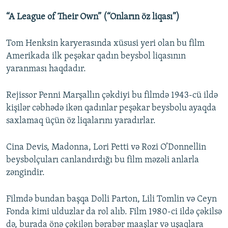
“A League of Their Own” (“Onların öz liqası”)
Tom Henksin karyerasında xüsusi yeri olan bu film
Amerikada ilk peşəkar qadın beysbol liqasının
yaranması haqdadır.
Rejissor Penni Marşallın çəkdiyi bu filmdə 1943-cü ildə
kişilər cəbhədə ikən qadınlar peşəkar beysbolu ayaqda
saxlamaq üçün öz liqalarını yaradırlar.
Cina Devis, Madonna, Lori Petti və Rozi O’Donnellin
beysbolçuları canlandırdığı bu film məzəli anlarla
zəngindir.
Filmdə bundan başqa Dolli Parton, Lili Tomlin və Ceyn
Fonda kimi ulduzlar da rol alıb. Film 1980-ci ildə çəkilsə
də, burada önə çəkilən bərabər maaşlar və uşaqlara