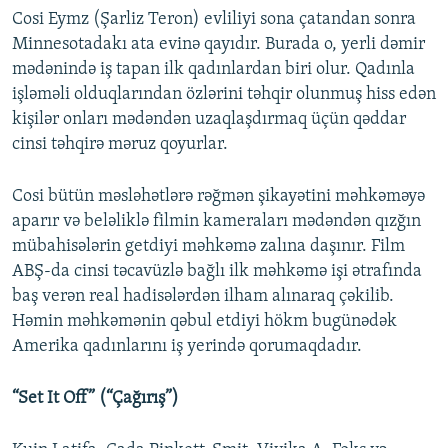
Cosi Eymz (Şarliz Teron) evliliyi sona çatandan sonra
Minnesotadakı ata evinə qayıdır. Burada o, yerli dəmir
mədənində iş tapan ilk qadınlardan biri olur. Qadınla
işləməli olduqlarından özlərini təhqir olunmuş hiss edən
kişilər onları mədəndən uzaqlaşdırmaq üçün qəddar
cinsi təhqirə məruz qoyurlar.
Cosi bütün məsləhətlərə rəğmən şikayətini məhkəməyə
aparır və beləliklə filmin kameraları mədəndən qızğın
mübahisələrin getdiyi məhkəmə zalına daşınır. Film
ABŞ-da cinsi təcavüzlə bağlı ilk məhkəmə işi ətrafında
baş verən real hadisələrdən ilham alınaraq çəkilib.
Həmin məhkəmənin qəbul etdiyi hökm bugünədək
Amerika qadınlarını iş yerində qorumaqdadır.
“Set It Off” (“Çağırış”)