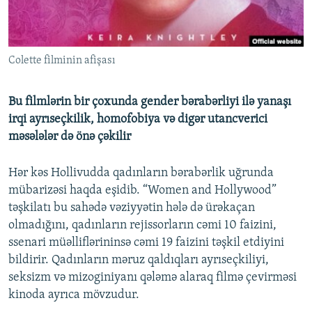
İNFOQRAFIKA
AZƏRBAYCAN ƏDƏBIYYATI KITABXANASI
MISSIYAMIZ
BIZI IZLƏ
KARIKATURA
İSLAM VƏ DEMOKRATIYA
PEŞƏ ETIKASI VƏ JURNALISTIKA STANDARTLARIMIZ
Colette filminin afişası
İZ - MƏDƏNIYYƏT PROQRAMI
MATERIALLARIMIZDAN ISTIFADƏ
AZADLIQRADIOSU MOBIL TELEFONUNUZDA
RFE/RL-in bütün saytları
Bu filmlərin bir çoxunda gender bərabərliyi ilə yanaşı
BIZIMLƏ ƏLAQƏ
irqi ayrıseçkilik, homofobiya və digər utancverici
məsələlər də önə çəkilir
XƏBƏR BÜLLETENLƏRIMIZ
Hər kəs Hollivudda qadınların bərabərlik uğrunda
mübarizəsi haqda eşidib. “Women and Hollywood”
təşkilatı bu sahədə vəziyyətin hələ də ürəkaçan
olmadığını, qadınların rejissorların cəmi 10 faizini,
ssenari müəlliflərininsə cəmi 19 faizini təşkil etdiyini
bildirir. Qadınların məruz qaldıqları ayrıseçkiliyi,
seksizm və mizoginiyanı qələmə alaraq filmə çevirməsi
kinoda ayrıca mövzudur.