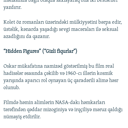
mənasında bağlı otaqda saxlayaraq ona iki bestseller
yazdırır.
Kolet öz romanları üzərindəki mülkiyyətini bərpa edir,
üstəlik, kənarda yaşadığı sevgi macəraları ilə seksual
azadlığını da qazanır.
“Hidden Figures” (“Gizli fiqurlar”)
Oskar mükafatına namizəd göstərilmiş bu film real
hadisələr əsasında çəkilib və 1960-cı illərin kosmik
yarışında aparıcı rol oynayan üç qaradərili alimə həsr
olunub.
Filmdə həmin alimlərin NASA-dakı həmkarları
tərəfindən qəddar mizoginiya və irqçiliyə məruz qaldığı
nümayiş etdirilir.