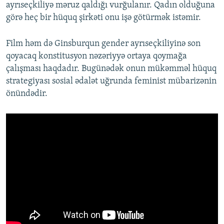
ayrıseçkiliyə məruz qaldığı vurğulanır. Qadın olduğuna
görə heç bir hüquq şirkəti onu işə götürmək istəmir.
Film həm də Ginsburqun gender ayrıseçkiliyinə son
qoyacaq konstitusyon nəzəriyyə ortaya qoymağa
çalışması haqdadır. Bugünədək onun mükəmməl hüquq
strategiyası sosial ədalət uğrunda feminist mübarizənin
önündədir.