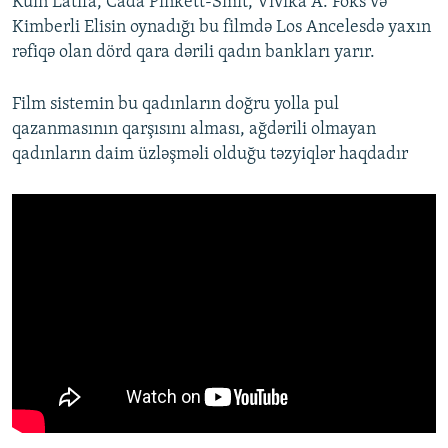
Kuin Latifa, Cada Pinkett-Smit, Vivika A. Foks və
Kimberli Elisin oynadığı bu filmdə Los Ancelesdə yaxın
rəfiqə olan dörd qara dərili qadın bankları yarır.
Film sistemin bu qadınların doğru yolla pul
qazanmasının qarşısını alması, ağdərili olmayan
qadınların daim üzləşməli olduğu təzyiqlər haqdadır