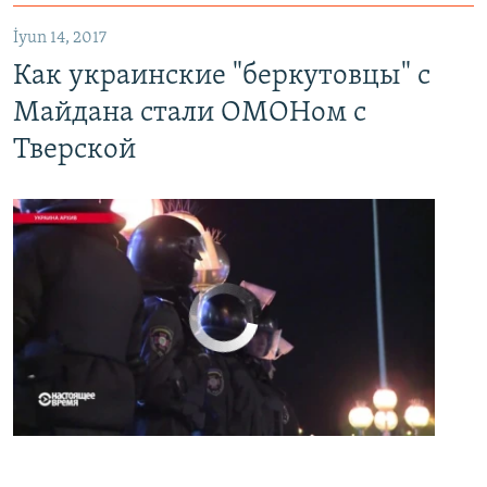
EMBED
PAYLAŞ
İyun 14, 2017
Как украинские "беркутовцы" с
Майдана стали ОМОНом с
Тверской
No media source currently available
0:00
0:07:18
EMBED
PAYLAŞ