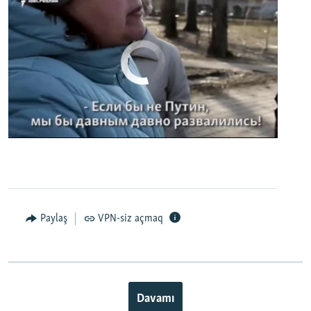
No media source currently available
0:00
0:02:32
EMBED
PAYLAŞ
Paylaş
VPN-siz açmaq
Davamı