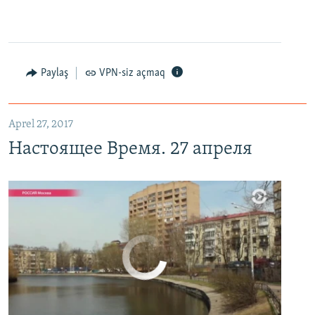
0:00
0:06:04
EMBED
PAYLAŞ
Настоящее Время. 27 апреля
EMBED
PAYLAŞ
Paylaş
VPN-siz açmaq
Aprel 27, 2017
Настоящее Время. 27 апреля
No media source currently available