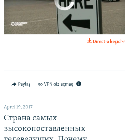
No media source currently available
0:00
0:21:34
Direct-ə keçid
EMBED
PAYLAŞ
Paylaş
VPN-siz açmaq
Aprel 19, 2017
Страна самых высокопоставленных телеведущих. Почему политики захватили телеэфир Украины
Страна самых
EMBED
PAYLAŞ
высокопоставленных
телеведущих. Почему