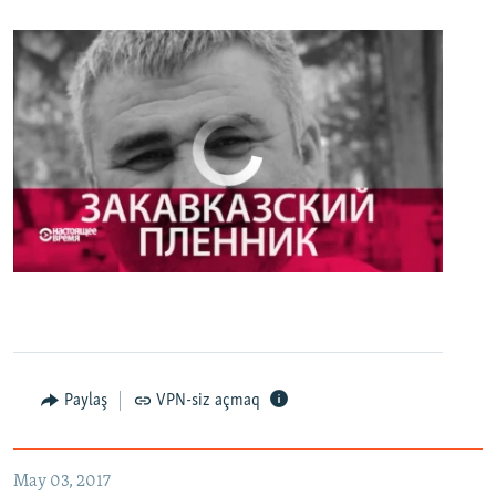
No media source currently available
0:00
0:27:35
EMBED
PAYLAŞ
Настоящее Время. 3 мая
EMBED
PAYLAŞ
Paylaş
VPN-siz açmaq
May 03, 2017