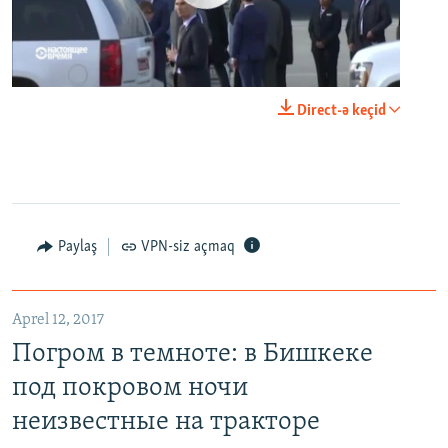
0:00
0:24:06
Direct-ə keçid
EMBED
PAYLAŞ
Paylaş
VPN-siz açmaq
Aprel 12, 2017
Погром в темноте: в Бишкеке под покровом ночи неизвестные на тракторе снесли три десятка частных домов
Погром в темноте: в Бишкеке
EMBED
PAYLAŞ
под покровом ночи
неизвестные на тракторе