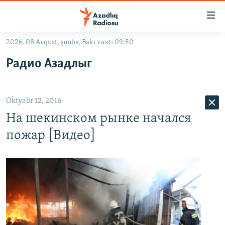
Keçid
linkləri
Əsas
2026, 08 Avqust, şənbə, Bakı vaxtı 09:50
məzmuna
GÜNDƏM
Радио Азадлыг
qayıt
#İZAHLA
Əsas
KORRUPSIOMETR
naviqasiyaya
Oktyabr 12, 2016
qayıt
#ƏSLINDƏ
Axtarışa
На шекинском рынке начался
FƏRQƏ BAX
keç
пожар [Видео]
QANUNI DOĞRU
ARAŞDIRMA
MULTIMEDIA
RADIO ARXIV
VIDEO
HAQQIMIZDA
FOTOQALEREYA
OXU ZALI