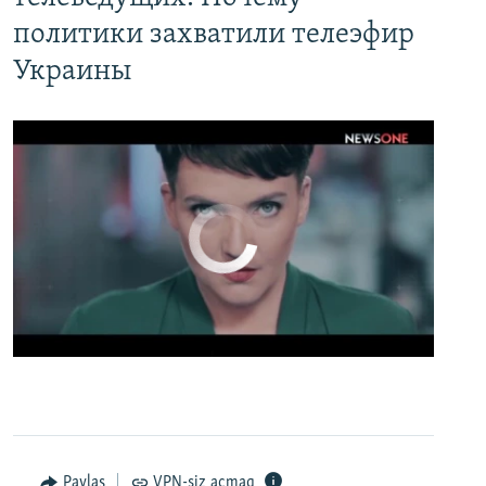
политики захватили телеэфир
Украины
No media source currently available
0:00
0:02:13
EMBED
PAYLAŞ
Настоящее Время. 19 апреля
EMBED
PAYLAŞ
Paylaş
VPN-siz açmaq