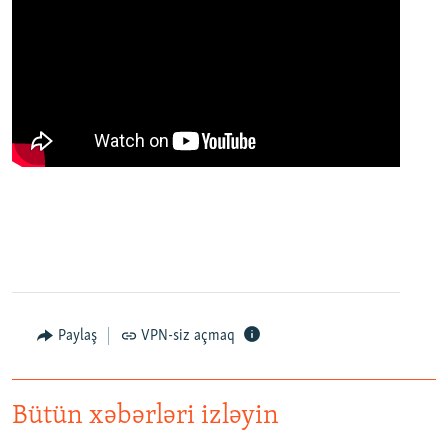
Paylaş
VPN-siz açmaq
Bütün xəbərləri izləyin
Как украинские "беркутовцы" с Майдана стали ОМОНом с Тверской