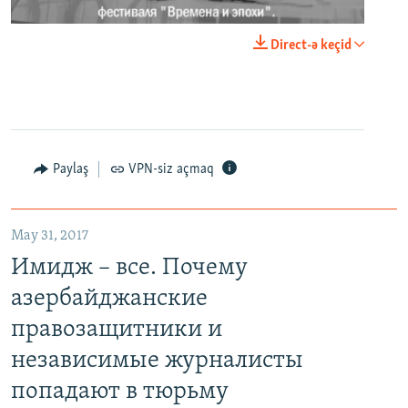
0:00
0:02:18
Direct-ə keçid
EMBED
PAYLAŞ
Paylaş
VPN-siz açmaq
May 31, 2017
Имидж – все. Почему азербайджанские правозащитники и независимые журналисты попадают в тюрьму
Имидж – все. Почему
EMBED
PAYLAŞ
азербайджанские
правозащитники и
независимые журналисты
попадают в тюрьму