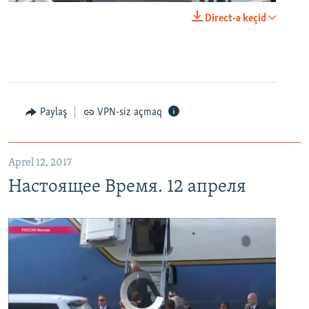
0:00
0:24:40
Direct-ə keçid
EMBED
PAYLAŞ
Настоящее Время. 12 апреля
EMBED
PAYLAŞ
Paylaş
VPN-siz açmaq
Aprel 12, 2017
Настоящее Время. 12 апреля
No media source currently available