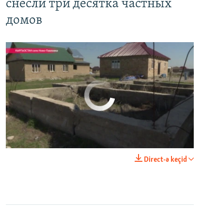
снесли три десятка частных
домов
No media source currently available
0:00
0:03:43
Direct-ə keçid
EMBED
PAYLAŞ
Настоящее Время. 11 апреля
EMBED
PAYLAŞ