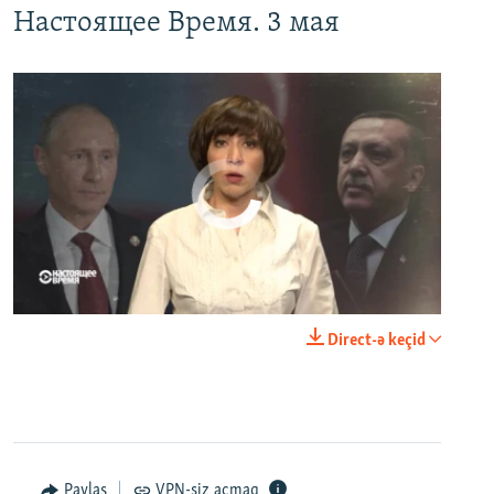
Настоящее Время. 3 мая
No media source currently available
0:00
0:23:44
Direct-ə keçid
EMBED
PAYLAŞ
Paylaş
VPN-siz açmaq