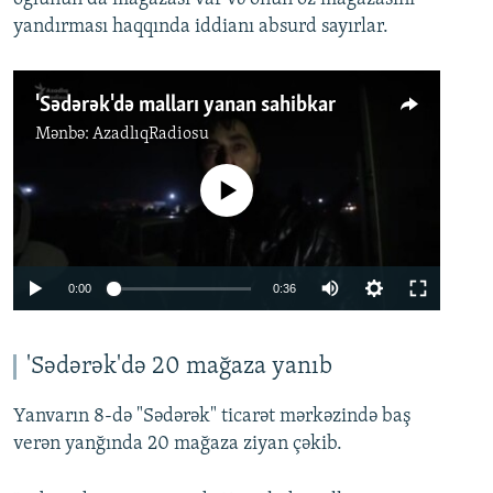
yandırması haqqında iddianı absurd sayırlar.
'Sədərək'də malları yanan sahibkar
Mənbə:
AzadlıqRadiosu
No media source currently available
Auto
0:00
0:36
240p
360p
'Sədərək'də 20 mağaza yanıb
Auto
240p
360p
480p
480p
Yanvarın 8-də "Sədərək" ticarət mərkəzində baş
720p
720p
1080p
verən yanğında 20 mağaza ziyan çəkib.
1080p