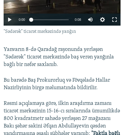
İNFOQRAFIKA
AZƏRBAYCAN ƏDƏBIYYATI KITABXANASI
MISSIYAMIZ
BIZI IZLƏ
KARIKATURA
İSLAM VƏ DEMOKRATIYA
PEŞƏ ETIKASI VƏ JURNALISTIKA STANDARTLARIMIZ
Auto
0:00
0:08
İZ - MƏDƏNIYYƏT PROQRAMI
MATERIALLARIMIZDAN ISTIFADƏ
240p
"Sədərək" ticarət mərkəzində yanğın
AZADLIQRADIOSU MOBIL TELEFONUNUZDA
RFE/RL-in bütün saytları
360p
BIZIMLƏ ƏLAQƏ
Yanvarın 8-də Qaradağ rayonunda yerləşən
480p
Auto
240p
360p
480p
"Sədərək" ticarət mərkəzində baş verən yanğınla
XƏBƏR BÜLLETENLƏRIMIZ
720p
bağlı bir nəfər saxlanıb.
720p
1080p
1080p
Bu barədə Baş Prokurorluq və Fövqəladə Hallar
Nazirliyinin birgə məlumatında bildirilir.
Rəsmi açıqlamaya görə, ilkin araşdırma zamanı
ticarət mərkəzinin 15-16-cı sıralarında ümumilikdə
800 kvadratmetr sahədə yerləşən 27 mağazanı
Bakı şəhər sakini Əfqan Abdullayevin qəsdən
yandırmasına əsaslı şübhələr yaranıb:
"Faktla bağlı