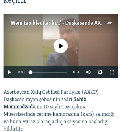
keçirir
'Məni təpiklədilər ki...' - Daşkəsəndə AXCP fəalının yaxınları onun həbsinə etiraz edirlər
No media source currently available
Auto
0:00
6:51
240p
Azərbaycan Xalq Cəbhəsi Partiyası (AXCP)
360p
Daşkəsən rayon şöbəsinin sədri
Sahib
480p
Auto
240p
360p
480p
Məmmədzadə
nin 10 saylı Cəzaçəkmə
720p
Müəssisəsində cərimə kamerasına (kars) salındığı
720p
1080p
və buna etiraz olaraq aclıq aksiyasına başladığı
1080p
bildirilir.