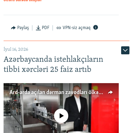
Ətraflı burada oxuyun
Paylaş
PDF
VPN-siz açmaq
İyul 16, 2026
Azərbaycanda istehlakçıların
tibbi xərcləri 25 faiz artıb
Ard-arda açılan dərman zavodları ölkənin tələbatını ödəyirmi?
No media source currently available