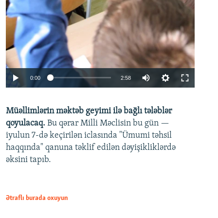
Auto
0:00
2:58
240p
Müəllimlərin məktəb geyimi ilə bağlı tələblər
360p
qoyulacaq.
Bu qərar Milli Məclisin bu gün —
480p
iyulun 7-də keçirilən iclasında "Ümumi təhsil
720p
haqqında" qanuna təklif edilən dəyişikliklərdə
əksini tapıb.
1080p
Ətraflı burada oxuyun