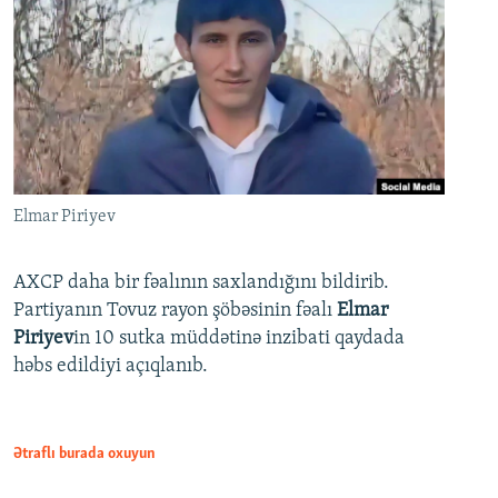
Elmar Piriyev
AXCP daha bir fəalının saxlandığını bildirib.
Partiyanın Tovuz rayon şöbəsinin fəalı
Elmar
Piriyev
in 10 sutka müddətinə inzibati qaydada
həbs edildiyi açıqlanıb.
Ətraflı burada oxuyun