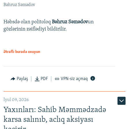
Bəhruz Səmədov
Həbsdə olan politoloq
Bəhruz Səmədov
un
gözlərinin zəiflədiyi bildirilir.
Ətraflı burada oxuyun
Paylaş
PDF
VPN-siz açmaq
İyul 09, 2026
Yaxınları: Sahib Məmmədzadə
karsa salınıb, aclıq aksiyası