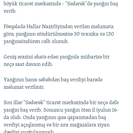
böyük ticarət mərkəzində - "Sədərək"də yanğın baş
verib.
Fövqəladə Hallar Nazirliyindən verilən məlumata
görə, yanğının söndürülməsinə 30 texnika və 130
yanğınsöndürən cəlb olunub.
Geniş ərazini əhatə edən yanğınla mübarizə bir
neçə saat davam edib.
Yanğının hansı səbəbdən baş verdiyi barədə
məlumat verilmir.
Son illər "Sədərək" ticarət mərkəzində bir neçə dəfə
yanğın baş verib. Sonuncu yanğın ötən il iyulun 16-
da olub. Onda yanğının qısa qapanmadan baş
verdiyi açıqlanmış və bir sıra mağazalara ziyan
dəydiyi vurğulanmışdı.