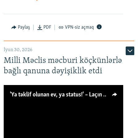
Paylaş
PDF
VPN-siz açmaq
İyun 30, 2026
Milli Məclis məcburi köçkünlərlə
bağlı qanuna dəyişiklik etdi
'Ya təklif olunan ev, ya status!' – Laçın köçkünü: 'Laçından başqa heç hara!'