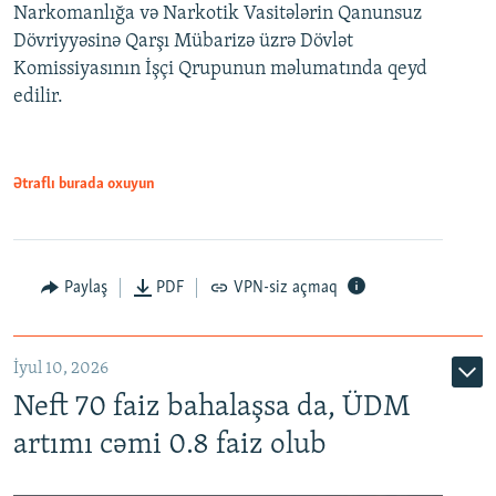
Narkomanlığa və Narkotik Vasitələrin Qanunsuz
Dövriyyəsinə Qarşı Mübarizə üzrə Dövlət
Komissiyasının İşçi Qrupunun məlumatında qeyd
edilir.
Ətraflı burada oxuyun
Paylaş
PDF
VPN-siz açmaq
İyul 10, 2026
Neft 70 faiz bahalaşsa da, ÜDM
artımı cəmi 0.8 faiz olub