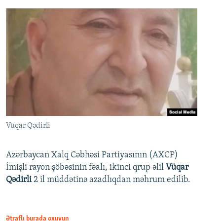
Vüqar Qədirli
Azərbaycan Xalq Cəbhəsi Partiyasının (AXCP)
İmişli rayon şöbəsinin fəalı, ikinci qrup əlil
Vüqar
Qədirli
2 il müddətinə azadlıqdan məhrum edilib.
Ətraflı burada oxuyun