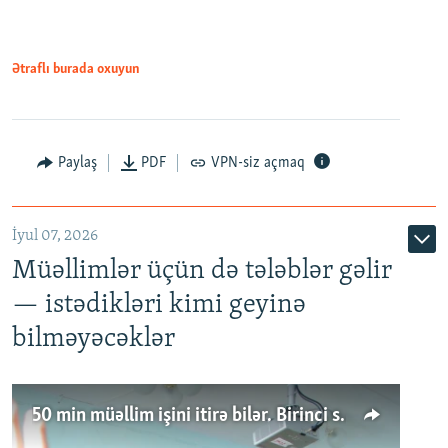
Ətraflı burada oxuyun
Paylaş
PDF
VPN-siz açmaq
İyul 07, 2026
Müəllimlər üçün də tələblər gəlir
— istədikləri kimi geyinə
bilməyəcəklər
50 min müəllim işini itirə bilər. Birinci sinfə gedənlər azalır