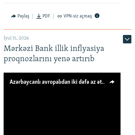
Paylaş
PDF
VPN-siz açmaq
İyul 31, 2026
Mərkəzi Bank illik inflyasiya
proqnozlarını yenə artırıb
Azərbaycanlı avropalıdan iki dəfə az ət yeyir, amma... 'Qiymət artımı qaçılmazdır'