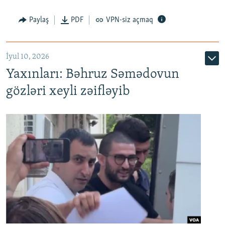
Paylaş
PDF
VPN-siz açmaq
İyul 10, 2026
Yaxınları: Bəhruz Səmədovun
gözləri xeyli zəifləyib