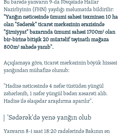
Bu barədə yanvarın 9-da Fövqəladə Hallar
Nazirliyinin (FHN) yaydığı məlumatda bildirilir:
"Yanğın nəticəsində ümumi sahəsi təxminən 10 ha
olan "Sədərək" ticarət mərkəzinin ərazisində
"Şirniyyat" bazarında ümumi sahəsi 1700m² olan
bir-birinə bitişik 20 müxtəlif təyinatlı mağaza
800m² sahədə yanıb".
Açıqlamaya görə, ticarət mərkəzinin böyük hissəsi
yanğından mühafizə olunub:
"Hadisə nəticəsində 4 nəfər tüstüdən yüngül
zəhərlənib, 1 nəfər yüngül bədən xəsarəti alıb.
Hadisə ilə əlaqədar araşdırma aparılır".
'Sədərək'də yenə yanğın olub
Yanvarın 8-i saat 18:20 radələrində Bakının ən