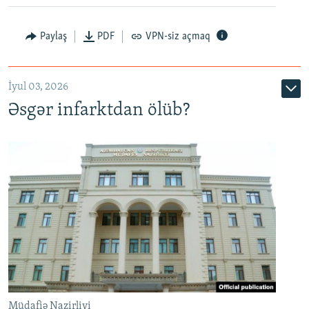
Auto
240p
360p
480p
Paylaş
PDF
VPN-siz açmaq
720p
1080p
İyul 03, 2026
Əsgər infarktdan ölüb?
Müdafiə Nazirliyi