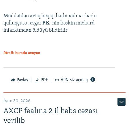
Müddətdən artıq həqiqi hərbi xidmət hərbi
qulluqçusu, əsgər
P.E.
-nin kəskin miokard
infarktından öldüyü bildirilir
Ətraflı burada oxuyun
Paylaş
PDF
VPN-siz açmaq
İyun 30, 2026
AXCP fəalına 2 il həbs cəzası
verilib