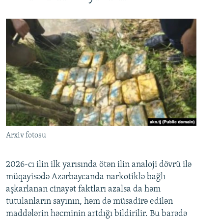
Arxiv fotosu
2026-cı ilin ilk yarısında ötən ilin analoji dövrü ilə
müqayisədə Azərbaycanda narkotiklə bağlı
aşkarlanan cinayət faktları azalsa da həm
tutulanların sayının, həm də müsadirə edilən
maddələrin həcminin artdığı bildirilir. Bu barədə