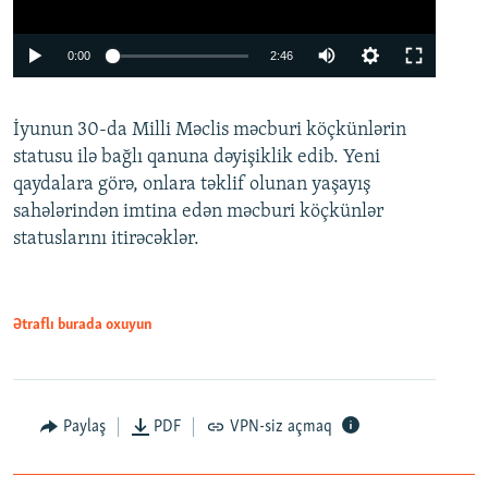
Auto
0:00
2:46
240p
İyunun 30-da Milli Məclis məcburi köçkünlərin
360p
statusu ilə bağlı qanuna dəyişiklik edib. Yeni
480p
qaydalara görə, onlara təklif olunan yaşayış
720p
sahələrindən imtina edən məcburi köçkünlər
statuslarını itirəcəklər.
1080p
Ətraflı burada oxuyun
Auto
240p
360p
480p
Paylaş
PDF
VPN-siz açmaq
720p
1080p