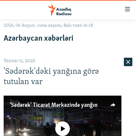
Keçid
linkləri
Əsas
2026, 06 Avqust, cümə axşamı, Bakı vaxtı 16:18
məzmuna
GÜNDƏM
Azərbaycan xəbərləri
qayıt
#İZAHLA
Əsas
KORRUPSIOMETR
naviqasiyaya
Yanvar 11, 2023
qayıt
#ƏSLINDƏ
Axtarışa
'Sədərək'dəki yanğına görə
FƏRQƏ BAX
keç
tutulan var
QANUNI DOĞRU
ARAŞDIRMA
'Sədərək' Ticarət Mərkəzində yanğın
MULTIMEDIA
RADIO ARXIV
VIDEO
No media source currently available
HAQQIMIZDA
FOTOQALEREYA
OXU ZALI