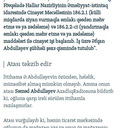
Fövqəladə Hallar Nazirliyinin Əməliyyat-istintaq
idarəsində Cinayət Məcəlləsinin 186.2.1 (külli
miqdarda ziyan vurmaqla əmlakı qəsdən məhv
etmə və ya zədələmə) və 186.2.2-ci (yandırmaqla
əmlakı qəsdən məhv etmə və ya zədələmə)
maddələri ilə cinayət işi başlanıb. İş üzrə Əfqan
Abdullayev şübhəli şəxs qismində tutulub".
Atası təkzib edir
İttihama Ə.Abdullayevin özündən, hələlik,
münasibət almaq mümkün olmayıb. Amma onun
atası
Səməd Abdullayev
AzadlıqRadiosuna bildirib
ki, oğluna qarşı irəli sürülən ittihamla
razılaşmırlar.
Atası vurğulayıb ki, həmin ticarət mərkəzində
oğlunun da mağazası var və onun öz mağazasını