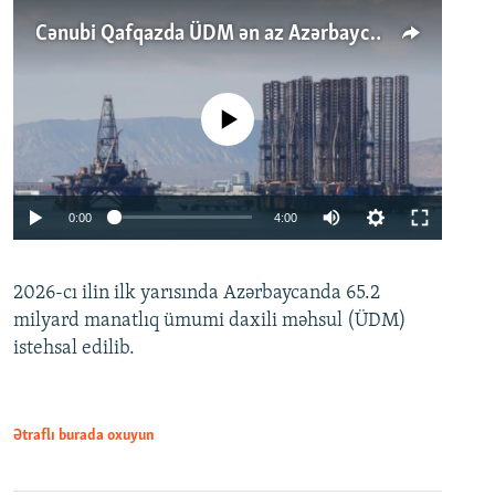
Cənubi Qafqazda ÜDM ən az Azərbaycanda artır: Qonşuları niyə Bakını qabaqlaya bilir?
No media source currently available
Auto
0:00
4:00
240p
2026-cı ilin ilk yarısında Azərbaycanda 65.2
360p
milyard manatlıq ümumi daxili məhsul (ÜDM)
480p
Auto
240p
360p
480p
istehsal edilib.
720p
720p
1080p
1080p
Ətraflı burada oxuyun