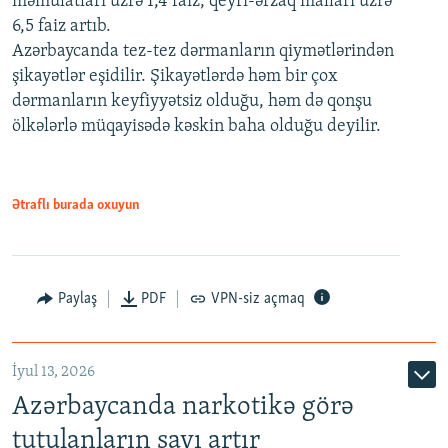
məmulatları üzrə 1,4 faiz, qeyri-ərzaq malları üzrə
6,5 faiz artıb.
Azərbaycanda tez-tez dərmanların qiymətlərindən
şikayətlər eşidilir. Şikayətlərdə həm bir çox
dərmanların keyfiyyətsiz olduğu, həm də qonşu
ölkələrlə müqayisədə kəskin baha olduğu deyilir.
Ətraflı burada oxuyun
Paylaş
PDF
VPN-siz açmaq
İyul 13, 2026
Azərbaycanda narkotikə görə
tutulanların sayı artır