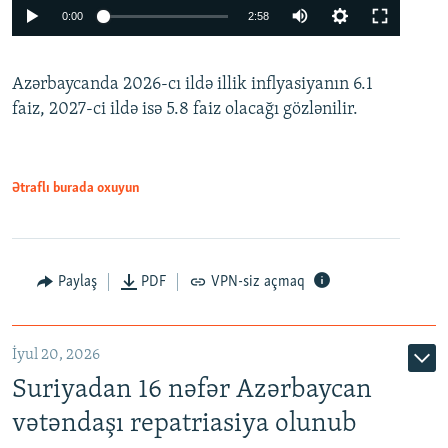
Auto
0:00
2:58
240p
Azərbaycanda 2026-cı ildə illik inflyasiyanın 6.1
360p
faiz, 2027-ci ildə isə 5.8 faiz olacağı gözlənilir.
480p
720p
1080p
Ətraflı burada oxuyun
Paylaş
PDF
VPN-siz açmaq
İyul 20, 2026
Auto
240p
360p
480p
Suriyadan 16 nəfər Azərbaycan
720p
1080p
vətəndaşı repatriasiya olunub