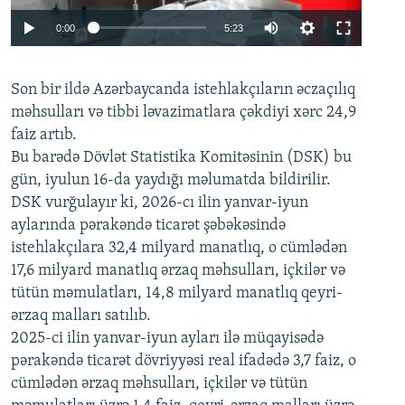
Auto
0:00
5:23
240p
Son bir ildə Azərbaycanda istehlakçıların
360p
əczaçılıq
məhsulları və tibbi ləvazimatlara çəkdiyi xərc 24,9
480p
Auto
240p
360p
480p
faiz artıb.
720p
Bu barədə Dövlət Statistika Komitəsinin (DSK) bu
720p
1080p
gün, iyulun 16-da yaydığı məlumatda bildirilir.
1080p
DSK vurğulayır ki, 2026-cı ilin yanvar-iyun
aylarında pərakəndə ticarət şəbəkəsində
istehlakçılara 32,4 milyard manatlıq, o cümlədən
17,6 milyard manatlıq ərzaq məhsulları, içkilər və
tütün məmulatları, 14,8 milyard manatlıq qeyri-
ərzaq malları satılıb.
2025-ci ilin yanvar-iyun ayları ilə müqayisədə
pərakəndə ticarət dövriyyəsi real ifadədə 3,7 faiz, o
cümlədən ərzaq məhsulları, içkilər və tütün