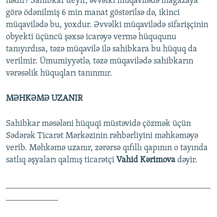
nədir? Sahibkar deyir, əvvəlki müqavilədə mağazaya
görə ödənilmiş 6 min manat göstərilsə də, ikinci
müqavilədə bu, yoxdur. Əvvəlki müqavilədə sifarişçinin
obyekti üçüncü şəxsə icarəyə vermə hüququnu
tanıyırdısa, təzə müqavilə ilə sahibkara bu hüquq da
verilmir. Ümumiyyətlə, təzə müqavilədə sahibkarın
vərəsəlik hüquqları tanınmır.
MƏHKƏMƏ UZANIR
Sahibkar məsələni hüquqi müstəvidə çözmək üçün
Sədərək Ticarət Mərkəzinin rəhbərliyini məhkəməyə
verib. Məhkəmə uzanır, zərərsə qıfıllı qapının o tayında
satlıq əşyaları qalmış ticarətçi
Vahid Kərimova
dəyir.
_______________________________________________
____________