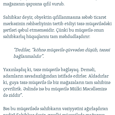
mağazanın qapısına qıfıl vurub.
Sahibkar deyir, obyektin qıfıllanmasına səbəb ticarət
mərkəzinin rəhbərliyinin tərtib etdiyi təzə müqavilədəki
şərtləri qəbul etməməsidir. Çünki bu müqavilə onun
sahibkarlıq hüquqlarını tam məhdudlaşdırır:
“Dedilər, “köhnə müqavilə qüvvədən düşüb, təzəsi
bağlanmalıdır”.
Yaxınlaşdıq ki, təzə müqavilə bağlayaq. Deməli,
adamların savadsızlığından istifadə edirlər. Aldadırlar
ki, guya təzə müqavilə ilə biz mağazaların tam sahibinə
çevrilirik. Əslində isə bu müqavilə Mülki Məcəlləmizə
də ziddir”.
Bəs bu müqavilədə sahibkarın vəziyyətini ağırlaşdıran