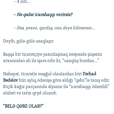
– 4 ildi…
– Nə qədər icarəhaqqı verirsiz?
– Əəə, yoxee, qardaş, onu deyə bilmərəm…
Deyib, gülə-gülə uzaqlaşır.
Başqa bir ticarətçiyə yaxınlaşmaq istəyəndə şüşənin
arxasından əli ilə işarə edir ki, “uzaqlaş burdan...”
Nəhayət, ticarətlə məşğul olanlardan biri
Fərhad
Bədəlov
bizi aylıq ödənişə görə aldığı “qəbz”lə tanış edir.
Kiçik kağız parçasında əlyazısı ilə “icarəhaqqı ödənildi”
sözləri və tarix qeyd olunub.
“BELƏ QƏBZ OLAR?”