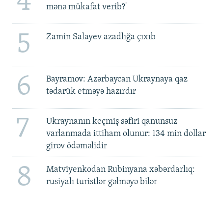
4
mənə mükafat verib?'
5
Zamin Salayev azadlığa çıxıb
6
Bayramov: Azərbaycan Ukraynaya qaz
tədarük etməyə hazırdır
7
Ukraynanın keçmiş səfiri qanunsuz
varlanmada ittiham olunur: 134 min dollar
girov ödəməlidir
8
Matviyenkodan Rubinyana xəbərdarlıq:
rusiyalı turistlər gəlməyə bilər