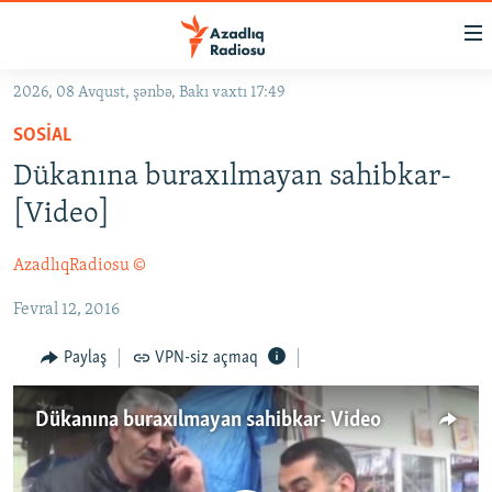
Keçid
linkləri
Əsas
2026, 08 Avqust, şənbə, Bakı vaxtı 17:49
məzmuna
GÜNDƏM
SOSIAL
qayıt
#İZAHLA
Əsas
Dükanına buraxılmayan sahibkar-
KORRUPSIOMETR
naviqasiyaya
[Video]
qayıt
#ƏSLINDƏ
Axtarışa
AzadlıqRadiosu ©
FƏRQƏ BAX
keç
Fevral 12, 2016
QANUNI DOĞRU
ARAŞDIRMA
Paylaş
VPN-siz açmaq
MULTIMEDIA
Dükanına buraxılmayan sahibkar- Video
RADIO ARXIV
VIDEO
HAQQIMIZDA
FOTOQALEREYA
OXU ZALI