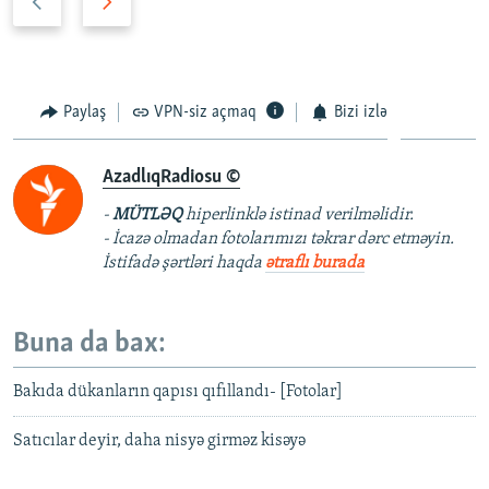
n
ö
c
v
ə
b
k
ə
Paylaş
VPN-siz açmaq
Bizi izlə
i
t
s
i
AzadlıqRadiosu ©
l
s
a
l
-
MÜTLƏQ
hiperlinklə istinad verilməlidir.
y
a
- İcazə olmadan fotolarımızı təkrar dərc etməyin.
d
y
İstifadə şərtləri haqda
ətraflı burada
d
Buna da bax:
Bakıda dükanların qapısı qıfıllandı- [Fotolar]
Satıcılar deyir, daha nisyə girməz kisəyə