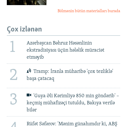
Bölmənin bütün materialları burada
Çox izlənən
1
Azərbaycan Bəhruz Həsənlinin
ekstradisiyası üçün hələlik müraciət
etməyib
2
Tramp: İranla müharibə 'çox tezliklə'
başa çatacaq
3
'Guya Əli Kərimliyə 850 min göndərib' –
keçmiş mühafizəçi tutuldu, Bakıya verilə
bilər
Rüfət Səfərov: 'Mənim günahımdır ki, ABŞ