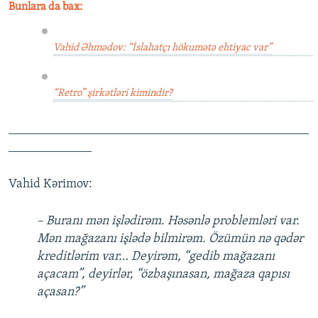
Bunlara da bax:
Vahid Əhmədov: “İslahatçı hökumətə ehtiyac var”
“Retro” şirkətləri kimindir?
_______________________________________________
_____________
Vahid Kərimov:
– Buranı mən işlədirəm. Həsənlə problemləri var.
Mən mağazanı işlədə bilmirəm. Özümün nə qədər
kreditlərim var… Deyirəm, “gedib mağazanı
açacam”, deyirlər, “özbaşınasan, mağaza qapısı
açasan?”