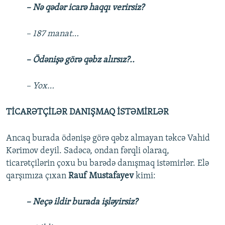
– Nə qədər icarə haqqı verirsiz?
– 187 manat…
– Ödənişə görə qəbz alırsız?..
– Yox…
TİCARƏTÇİLƏR DANIŞMAQ İSTƏMİRLƏR
Ancaq burada ödənişə görə qəbz almayan təkcə Vahid
Kərimov deyil. Sadəcə, ondan fərqli olaraq,
ticarətçilərin çoxu bu barədə danışmaq istəmirlər. Elə
qarşımıza çıxan
Rauf Mustafayev
kimi:
– Neçə ildir burada işləyirsiz?