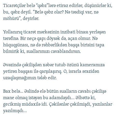
Ticarətçilər belə “qəbz”lərə etiraz edirlər, düşünürlər ki,
bu, qəbz deyil. “Belə qəbz olar? Nə təsdiqi var, nə
möhürü”, deyirlər.
Yollanırıq ticarət mərkəzinin inzibati binası yerləşən
tərəfinə. Bir neçə qapı döysək də, açan olmur. Nə
hüquqşünası, nə də rəhbərlikdən başqa birisini tapa
bilmirik ki, suallarımızı cavablandırsın.
Əvəzində çəkilişdən xəbər tutub özünü kameramıza
yetirən başqası ilə qarşılaşırıq. O, israrla ərazidən
uzaqlaşmağımızı tələb edir.
Bax belə… Əslində elə bütün sualların cavabı çəkilişə
mane olmaq istəyən bu adamdaydı… Əlbəttə ki,
gecikmiş müdaxilə idi. Çəkilənlər çəkilmişdi, yazılanlar
yazılmışdı…