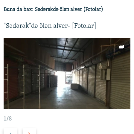
Buna da bax: Sədərəkdə ölən alver (Fotolar)
"Sədərək"də ölən alver- [Fotolar]
1/8
Ö
N