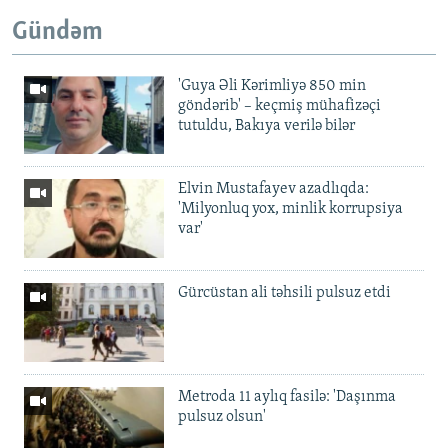
Gündəm
'Guya Əli Kərimliyə 850 min
göndərib' – keçmiş mühafizəçi
tutuldu, Bakıya verilə bilər
Elvin Mustafayev azadlıqda:
'Milyonluq yox, minlik korrupsiya
var'
Gürcüstan ali təhsili pulsuz etdi
Metroda 11 aylıq fasilə: 'Daşınma
pulsuz olsun'