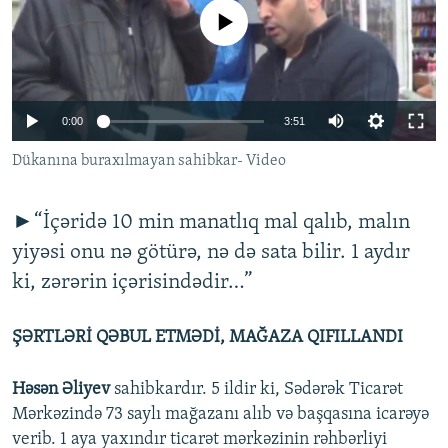
İNFOQRAFIKA
AZƏRBAYCAN ƏDƏBIYYATI KITABXANASI
MISSIYAMIZ
No media source currently available
BIZI IZLƏ
KARIKATURA
İSLAM VƏ DEMOKRATIYA
PEŞƏ ETIKASI VƏ JURNALISTIKA STANDARTLARIMIZ
İZ - MƏDƏNIYYƏT PROQRAMI
MATERIALLARIMIZDAN ISTIFADƏ
0:00
3:51
AZADLIQRADIOSU MOBIL TELEFONUNUZDA
RFE/RL-in bütün saytları
Dükanına buraxılmayan sahibkar- Video
BIZIMLƏ ƏLAQƏ
XƏBƏR BÜLLETENLƏRIMIZ
►“İçəridə 10 min manatlıq mal qalıb, malın
yiyəsi onu nə götürə, nə də sata bilir. 1 aydır
ki, zərərin içərisindədir…”
ŞƏRTLƏRİ QƏBUL ETMƏDİ, MAĞAZA QIFILLANDI
Həsən Əliyev
sahibkardır. 5 ildir ki, Sədərək Ticarət
Mərkəzində 73 saylı mağazanı alıb və başqasına icarəyə
verib. 1 aya yaxındır ticarət mərkəzinin rəhbərliyi